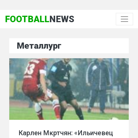
FOOTBALL
NEWS
Металлург
Карлен Мкртчян: «Ильичевец