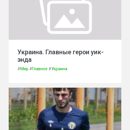
Украина. Главные герои уик-
энда
#
Мир
#
Главное
#
Украина