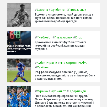
#
Європа
#
Футболіст
#
Півзахисник
Відомого спортсмена, який досяг успіху у
футболі, вбили неподалік від його житла:
дивовижні подробиці трагедії.
#
Футболіст
#
Півзахисник
#
Спорт
Вражаючий вчинок! Футболіст Челсі
готовий на серйозні жертви заради
Мудрика.
#
Кубок України
#
Ліга Європи УЄФА
#
Футболіст
Раффаел згадував свій час у Динамо,
висловлюючи вдячність за спільну роботу
з Олегом Блохіним.
#
Україна
#
Журналіст
#
Нідерланди
"Яка символіка прикрашає їхні груди?"
Остап Маркевич роз'яснив, чому команді
Динамо буде нелегко виступити у зустрічі
з Карабахом в рамках Ліги конференцій.