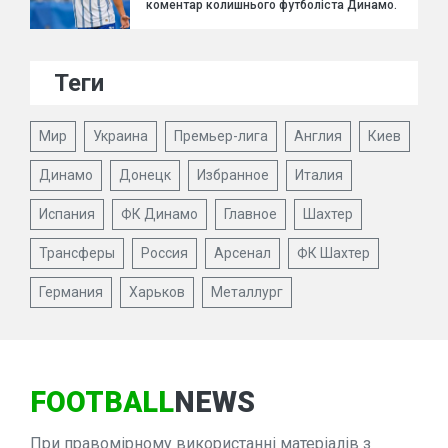
коментар колишнього футболіста Динамо.
Теги
Мир
Украина
Премьер-лига
Англия
Киев
Динамо
Донецк
Избранное
Италия
Испания
ФК Динамо
Главное
Шахтер
Трансферы
Россия
Арсенал
ФК Шахтер
Германия
Харьков
Металлург
FOOTBALL
NEWS
При правомірному використанні матеріалів з