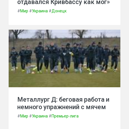
отдавался Кривбассу как мог»
#
Мир
#
Украина
#
Донецк
Металлург Д: беговая работа и
немного упражнений с мячем
#
Мир
#
Украина
#
Премьер-лига