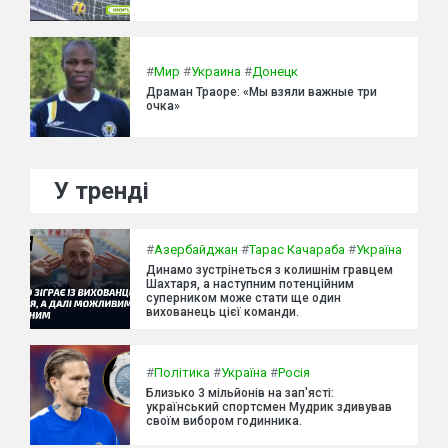
#
Мир
#
Украина
#
Донецк
Драман Траоре: «Мы взяли важные три
очка»
У тренді
#
Азербайджан
#
Тарас Качараба
#
Україна
Динамо зустрінеться з колишнім гравцем
Шахтаря, а наступним потенційним
суперником може стати ще один
вихованець цієї команди.
#
Політика
#
Україна
#
Росія
Близько 3 мільйонів на зап'ясті:
український спортсмен Мудрик здивував
своїм вибором годинника.