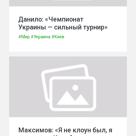
Данило: «Чемпионат
Украины — сильный турнир»
#
Мир
#
Украина
#
Киев
Максимов: «Я не клоун был, я