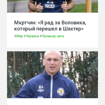
Мкртчян: «Я рад за Воловика,
который перешел в Шахтер»
#
Мир
#
Украина
#
Премьер-лига