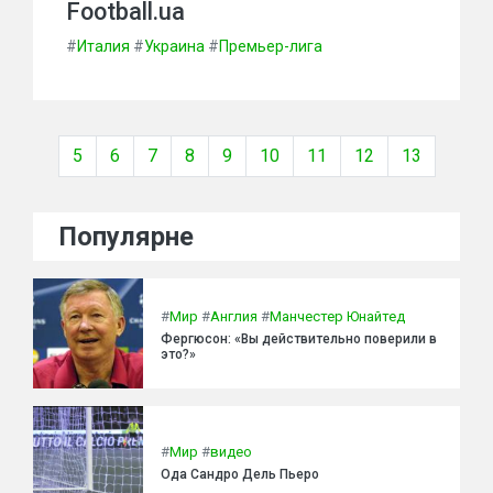
Football.ua
#
Италия
#
Украина
#
Премьер-лига
5
6
7
8
9
10
11
12
13
Популярне
#
Мир
#
Англия
#
Манчестер Юнайтед
Фергюсон: «Вы действительно поверили в
это?»
#
Мир
#
видео
Ода Сандро Дель Пьеро