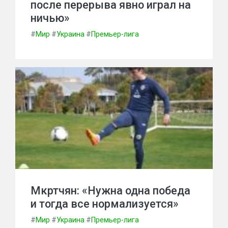
после перерыва явно играл на
ничью»
#
Мир
#
Украина
#
Премьер-лига
Мкртчян: «Нужна одна победа
и тогда все нормализуется»
#
Мир
#
Украина
#
Премьер-лига