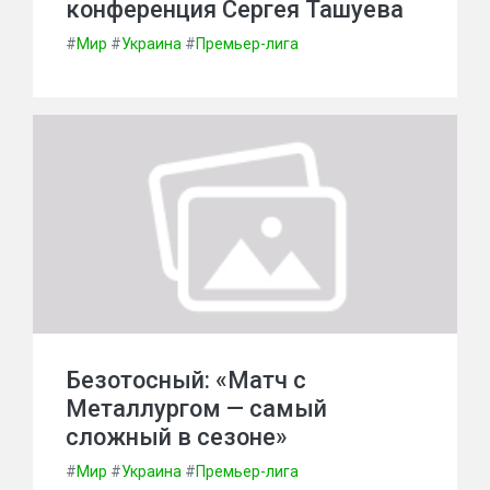
конференция Сергея Ташуева
#
Мир
#
Украина
#
Премьер-лига
Безотосный: «Матч с
Металлургом — самый
сложный в сезоне»
#
Мир
#
Украина
#
Премьер-лига