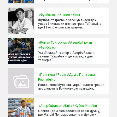
#
Футболіст
#
Бізнес
#
Дощ
Футболіст трагічно загинув внаслідок
удару блискавки під час гри в Таїланді, а
ще 12 осіб отримали травми.
#
Роман Григорчук
#
Азербайджан
#
Футболіст
Український тренер в Азербайджані
заявив: "Карабах – це команда для
тренерів".
#
Політика
#
Росія
#
Друга Польська
Республіка
Повернення Мудрика: українського гравця
асоціюють із Волинською трагедією.
#
Азербайджан
#
Київ
#
Кубок України
Олександр Алієв висловив свою думку,
що Матвій Пономаренко не є зіркою -