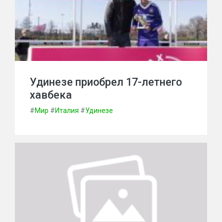
Удинезе приобрел 17-летнего
хавбека
#
Мир
#
Италия
#
Удинезе