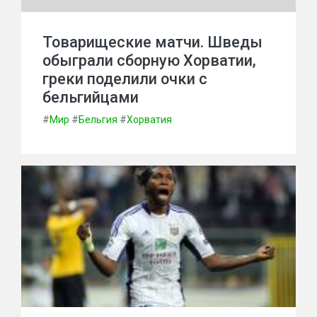
Товарищеские матчи. Шведы
обыграли сборную Хорватии,
греки поделили очки с
бельгийцами
#
Мир
#
Бельгия
#
Хорватия