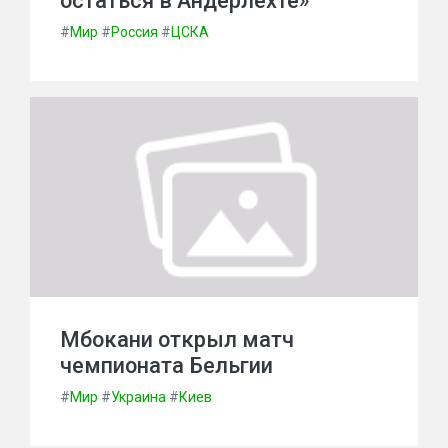
остаться в Андерлехте»
#
Мир
#
Россия
#
ЦСКА
Мбокани открыл матч
чемпионата Бельгии
#
Мир
#
Украина
#
Киев