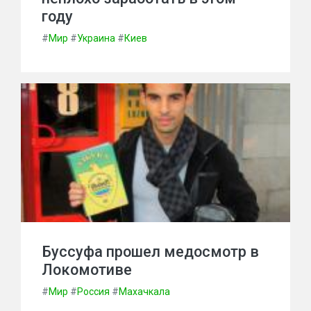
году
#
Мир
#
Украина
#
Киев
Буссуфа прошел медосмотр в
Локомотиве
#
Мир
#
Россия
#
Махачкала