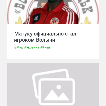
Матуку официально стал
игроком Волыни
#
Мир
#
Украина
#
Киев