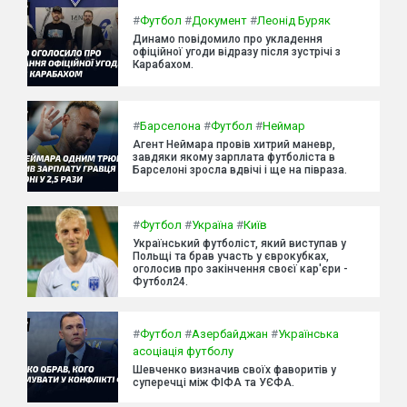
#
Футбол
#
Документ
#
Леонід Буряк
Динамо повідомило про укладення
офіційної угоди відразу після зустрічі з
Карабахом.
#
Барселона
#
Футбол
#
Неймар
Агент Неймара провів хитрий маневр,
завдяки якому зарплата футболіста в
Барселоні зросла вдвічі і ще на півраза.
#
Футбол
#
Україна
#
Київ
Український футболіст, який виступав у
Польщі та брав участь у єврокубках,
оголосив про закінчення своєї кар'єри -
Футбол24.
#
Футбол
#
Азербайджан
#
Українська
асоціація футболу
Шевченко визначив своїх фаворитів у
суперечці між ФІФА та УЄФА.