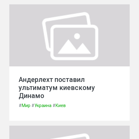
Андерлехт поставил
ультиматум киевскому
Динамо
#
Мир
#
Украина
#
Киев