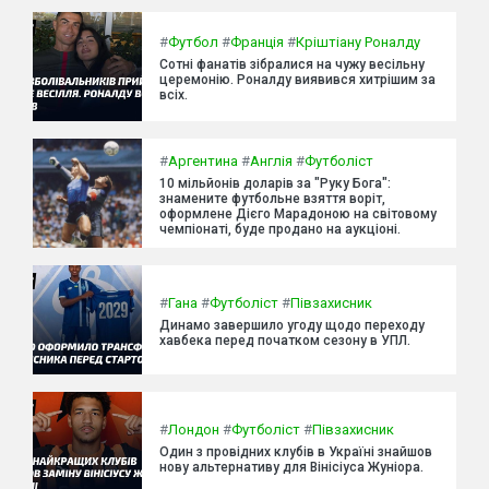
#
Футбол
#
Франція
#
Кріштіану Роналду
Сотні фанатів зібралися на чужу весільну
церемонію. Роналду виявився хитрішим за
всіх.
#
Аргентина
#
Англія
#
Футболіст
10 мільйонів доларів за "Руку Бога":
знамените футбольне взяття воріт,
оформлене Дієго Марадоною на світовому
чемпіонаті, буде продано на аукціоні.
#
Гана
#
Футболіст
#
Півзахисник
Динамо завершило угоду щодо переходу
хавбека перед початком сезону в УПЛ.
#
Лондон
#
Футболіст
#
Півзахисник
Один з провідних клубів в Україні знайшов
нову альтернативу для Вінісіуса Жуніора.