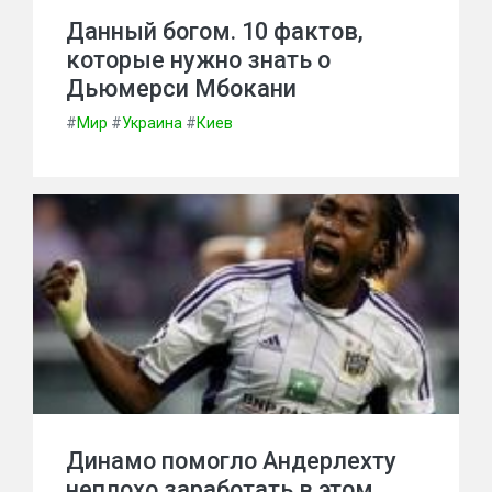
Данный богом. 10 фактов,
которые нужно знать о
Дьюмерси Мбокани
#
Мир
#
Украина
#
Киев
Динамо помогло Андерлехту
неплохо заработать в этом