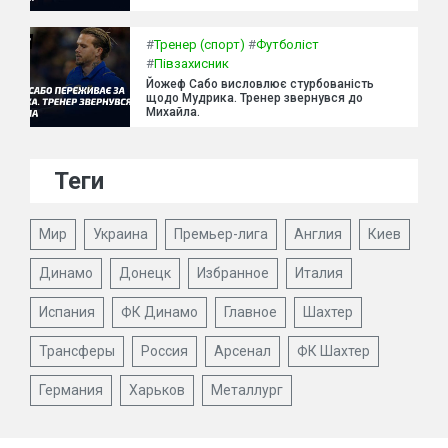
#
Тренер (спорт)
#
Футболіст
#
Півзахисник
Йожеф Сабо висловлює стурбованість
щодо Мудрика. Тренер звернувся до
Михайла.
Теги
Мир
Украина
Премьер-лига
Англия
Киев
Динамо
Донецк
Избранное
Италия
Испания
ФК Динамо
Главное
Шахтер
Трансферы
Россия
Арсенал
ФК Шахтер
Германия
Харьков
Металлург