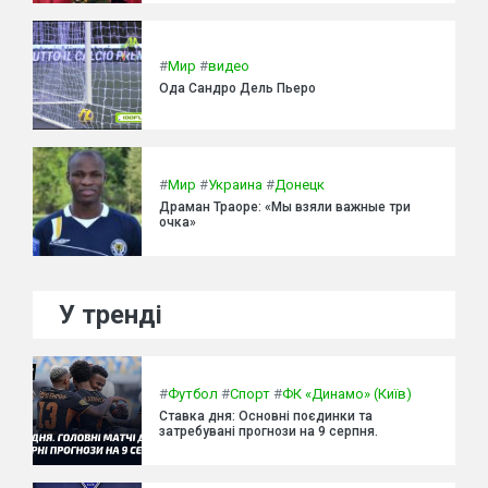
#
Мир
#
видео
Ода Сандро Дель Пьеро
#
Мир
#
Украина
#
Донецк
Драман Траоре: «Мы взяли важные три
очка»
У тренді
#
Футбол
#
Спорт
#
ФК «Динамо» (Київ)
Ставка дня: Основні поєдинки та
затребувані прогнози на 9 серпня.