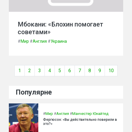
Мбокани: «Блохин помогает
советами»
#
Мир
#
Англия
#
Украина
1
2
3
4
5
6
7
8
9
10
Популярне
#
Мир
#
Англия
#
Манчестер Юнайтед
Фергюсон: «Вы действительно поверили в
это?»