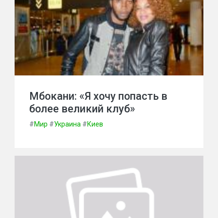
Мбокани: «Я хочу попасть в
более великий клуб»
#
Мир
#
Украина
#
Киев