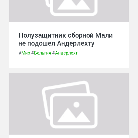
Полузащитник сборной Мали
не подошел Андерлехту
#
Мир
#
Бельгия
#
Андерлехт