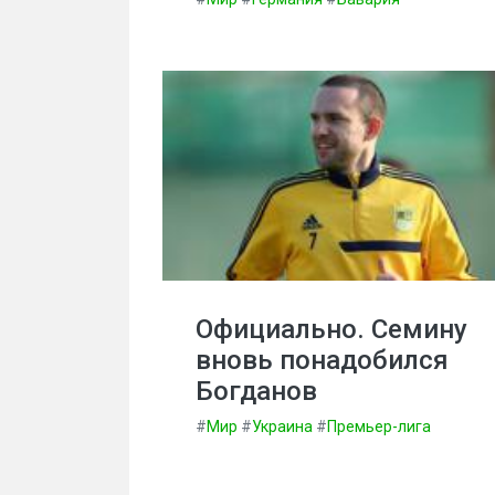
Официально. Семину
вновь понадобился
Богданов
#
Мир
#
Украина
#
Премьер-лига