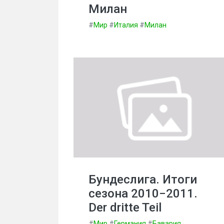
Милан
#
Мир
#
Италия
#
Милан
Бундеслига. Итоги
сезона 2010−2011.
Der dritte Teil
#
Мир
#
Германия
#
Бавария