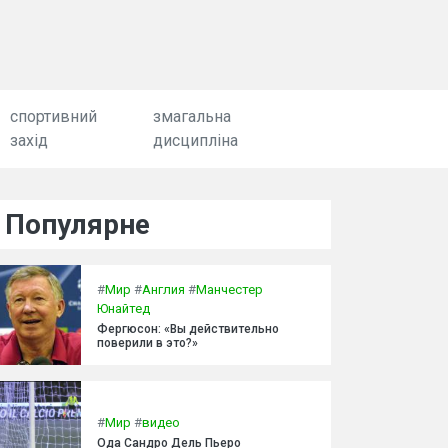
спортивний
змагальна
захід
дисципліна
Популярне
#
Мир
#
Англия
#
Манчестер
Юнайтед
Фергюсон: «Вы действительно
поверили в это?»
#
Мир
#
видео
Ода Сандро Дель Пьеро