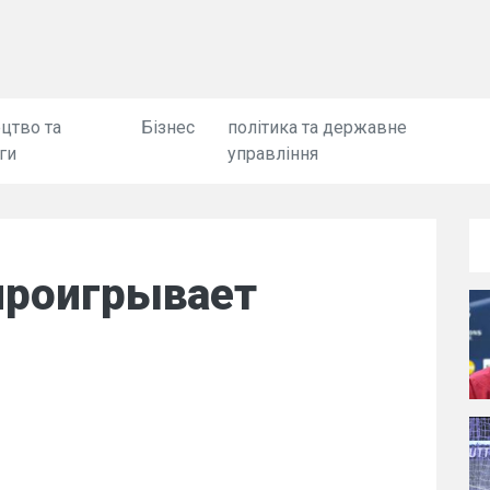
цтво та
Бізнес
політика та державне
ги
управління
проигрывает