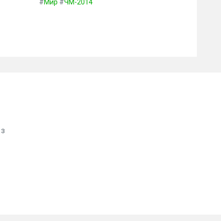
#
Мир
#
ЧМ-2014
 з