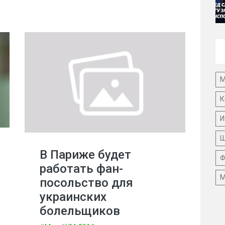
М
К
И
Ш
В Париже будет
Ф
работать фан-
М
посольство для
украинских
болельщиков