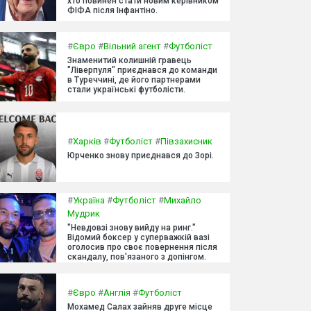
хто повинен стати новим керівником
ФІФА після Інфантіно.
#
Євро
#
Вільний агент
#
Футболіст
Знаменитий колишній гравець
"Ліверпуля" приєднався до команди
в Туреччині, де його партнерами
стали українські футболісти.
#
Харків
#
Футболіст
#
Півзахисник
Юрченко знову приєднався до Зорі.
#
Україна
#
Футболіст
#
Михайло
Мудрик
"Невдовзі знову вийду на ринг."
Відомий боксер у суперважкій вазі
оголосив про своє повернення після
скандалу, пов'язаного з допінгом.
#
Євро
#
Англія
#
Футболіст
Мохамед Салах зайняв друге місце