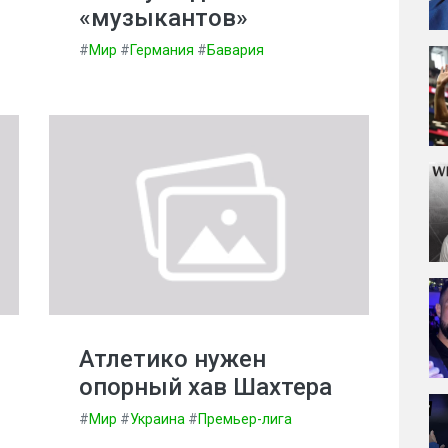
«музыкантов»
#
Мир
#
Германия
#
Бавария
Атлетико нужен
опорный хав Шахтера
#
Мир
#
Украина
#
Премьер-лига