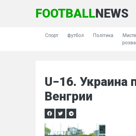
FOOTBALL
NEWS
Спорт
футбол
Політика
Мисте
розва
U−16. Украина 
Венгрии