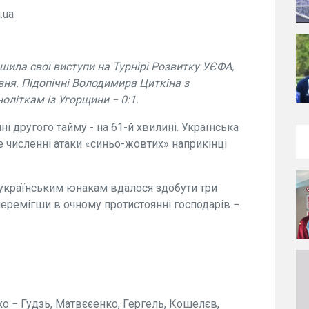
.ua
ила свої виступи на Турнірі Розвитку УЄФА,
рвня. Підопічні Володимира Циткіна з
літкам із Угорщини − 0:1.
ні другого тайму - на 61-й хвилині. Українська
е численні атаки «синьо-жовтих» наприкінці
 українським юнакам вдалося здобути три
перемігши в очному протистоянні господарів −
 − Гудзь, Матвєєенко, Гергель, Кошелєв,