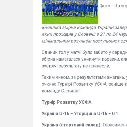
Фото - ffu.org
Юнацька збірна команда України заверш
який проходив у Словенії з 21 по 24 че
мінімальним рахунком поступилися одно
Єдиний гол у матчі було забито у середи
збірна намагалася уникнути поразки, ал
зустрічі результату не принесли.
Таким чином, за результатами змагань,
очкина Турнірі Розвитку УЄФА, раніше 
команду Словенії.
Турнір Розвитку УЄФА
Україна U-16 − Угорщина U-16 − 0:1
Україна (стартовий склад):
Герасименко