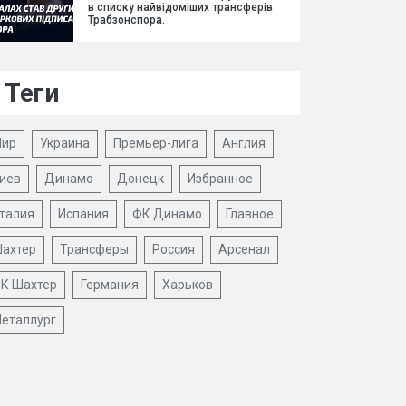
в списку найвідоміших трансферів
Трабзонспора.
Теги
ир
Украина
Премьер-лига
Англия
иев
Динамо
Донецк
Избранное
талия
Испания
ФК Динамо
Главное
ахтер
Трансферы
Россия
Арсенал
К Шахтер
Германия
Харьков
еталлург