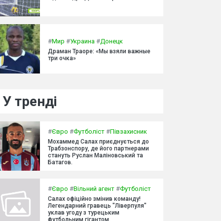
#
Мир
#
Украина
#
Донецк
Драман Траоре: «Мы взяли важные
три очка»
У тренді
#
Євро
#
Футболіст
#
Півзахисник
Мохаммед Салах приєднується до
Трабзонспору, де його партнерами
стануть Руслан Маліновський та
Батагов.
#
Євро
#
Вільний агент
#
Футболіст
Салах офіційно змінив команду!
Легендарний гравець "Ліверпуля"
уклав угоду з турецьким
футбольним гігантом.