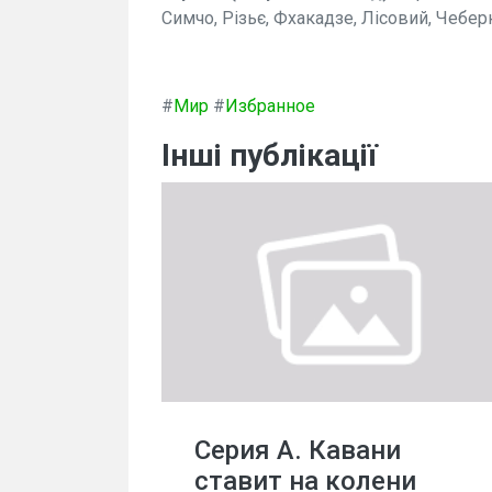
Симчо, Різьє, Фхакадзе, Лісовий, Чебер
#
Мир
#
Избранное
Інші публікації
Серия А. Кавани
ставит на колени