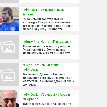
#
Футболіст
#
Дніпро
#
Грузія
(країна)
Український воротар змінив
команду в Білорусі, оскільки його
підозрювали у спробі втечі з країни
через річку Тису - Футбол24.
#
Євро
#
Футболіст
#
Півзахисник
Циганков висунув вимогу Жироні.
Український футболіст прагне
покинути команду вже цього літа.
#
Україна
#
Вільний агент
#
Футболіст
Чарівність. Дружина Зінченка
поділилася яскравими моментами
святкування днів народження своїх
донечок.
#
Футболіст
#
Саудівська Аравія
#
Норвегія
Блаттер поділився думкою про те,