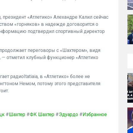
 президент «Атлетико» Алехандре Калил сейчас
ством «горняков» в надежде договорится о
 информацию подтвердил спортивный директор
 продолжает переговоры с «Шахтером», видя
, — отметил клубный функционер «Атлетико
гает радио
Itatiaia, в «Атлетико» более не
нгтоном Немом, потому этого представителя
оит.
цк
#
Шахтер
#
ФК Шахтер
#
Эдуардо
#
Избранное