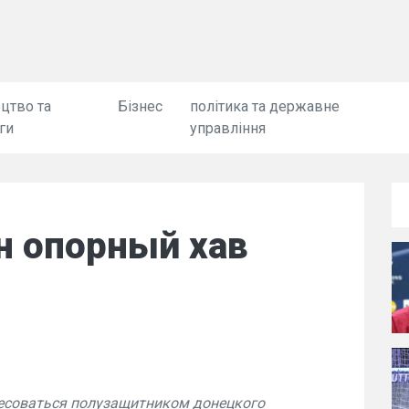
цтво та
Бізнес
політика та державне
ги
управління
н опорный хав
есоваться полузащитником донецкого