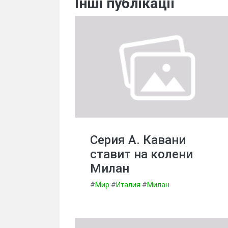
Інші публікації
Серия А. Кавани
ставит на колени
Милан
#
Мир
#
Италия
#
Милан