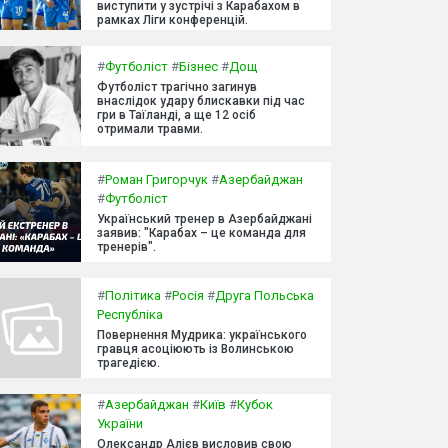
виступити у зустрічі з Карабахом в
рамках Ліги конференцій.
#
Футболіст
#
Бізнес
#
Дощ
Футболіст трагічно загинув
внаслідок удару блискавки під час
гри в Таїланді, а ще 12 осіб
отримали травми.
#
Роман Григорчук
#
Азербайджан
#
Футболіст
Український тренер в Азербайджані
заявив: "Карабах – це команда для
тренерів".
#
Політика
#
Росія
#
Друга Польська
Республіка
Повернення Мудрика: українського
гравця асоціюють із Волинською
трагедією.
#
Азербайджан
#
Київ
#
Кубок
України
Олександр Алієв висловив свою