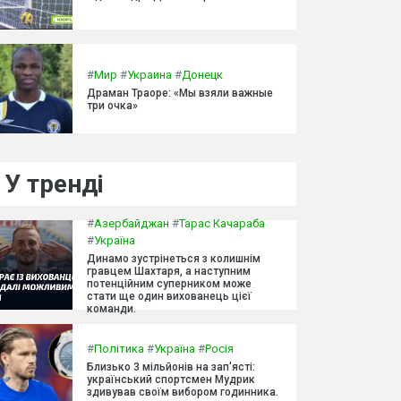
#
Мир
#
Украина
#
Донецк
Драман Траоре: «Мы взяли важные
три очка»
У тренді
#
Азербайджан
#
Тарас Качараба
#
Україна
Динамо зустрінеться з колишнім
гравцем Шахтаря, а наступним
потенційним суперником може
стати ще один вихованець цієї
команди.
#
Політика
#
Україна
#
Росія
Близько 3 мільйонів на зап'ясті:
український спортсмен Мудрик
здивував своїм вибором годинника.