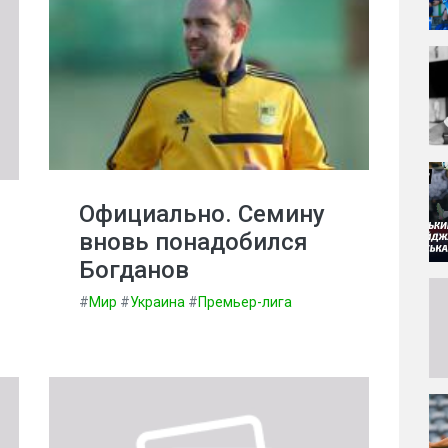
Официально. Семину
вновь понадобился
Богданов
#
Мир
#
Украина
#
Премьер-лига