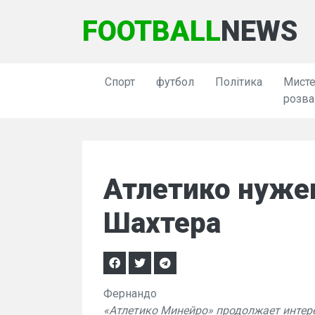
FOOTBALL
NEWS
Спорт
футбол
Політика
Мисте
розва
Атлетико нуже
Шахтера
Фернандо
«Атлетико Минейро» продолжает интер