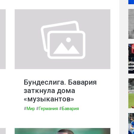
Бундеслига. Бавария
заткнула дома
«музыкантов»
#
Мир
#
Германия
#
Бавария