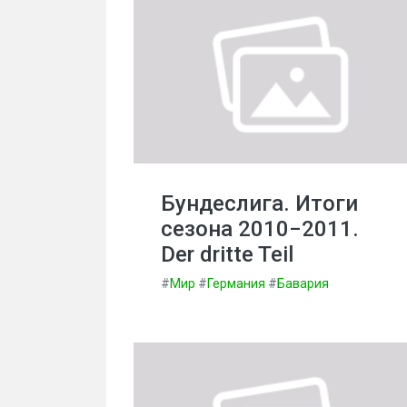
Бундеслига. Итоги
сезона 2010−2011.
Der dritte Teil
#
Мир
#
Германия
#
Бавария