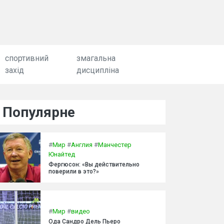
спортивний
змагальна
захід
дисципліна
Популярне
#
Мир
#
Англия
#
Манчестер
Юнайтед
Фергюсон: «Вы действительно
поверили в это?»
#
Мир
#
видео
Ода Сандро Дель Пьеро