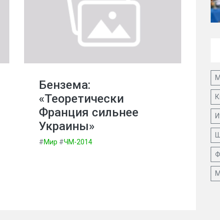
М
Бензема:
«Теоретически
К
Франция сильнее
И
Украины»
Ш
#
Мир
#
ЧМ-2014
Ф
М