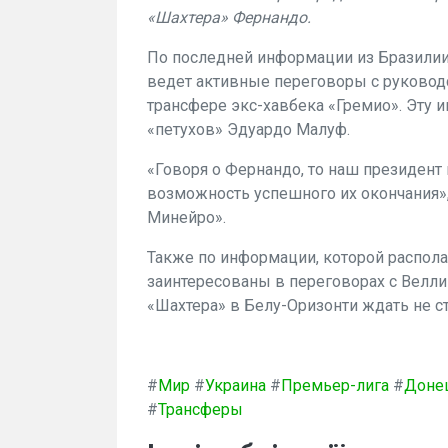
«Шахтера» Фернандо.
По последней информации из Бразилии,
ведет активные переговоры с руковод
трансфере экс-хавбека «Гремио». Эту
«петухов» Эдуардо Малуф.
«Говоря о Фернандо, то наш президент
возможность успешного их окончания»
Минейро».
Также по информации, которой распола
заинтересованы в переговорах с Велли
«Шахтера» в Белу-Оризонти ждать не ст
#
Мир
#
Украина
#
Премьер-лига
#
Доне
#
Трансферы