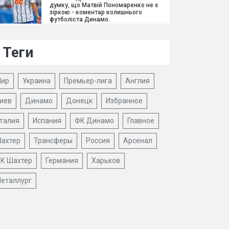
думку, що Матвій Пономаренко не є
зіркою - коментар колишнього
футболіста Динамо.
Теги
ир
Украина
Премьер-лига
Англия
иев
Динамо
Донецк
Избранное
талия
Испания
ФК Динамо
Главное
ахтер
Трансферы
Россия
Арсенал
К Шахтер
Германия
Харьков
еталлург