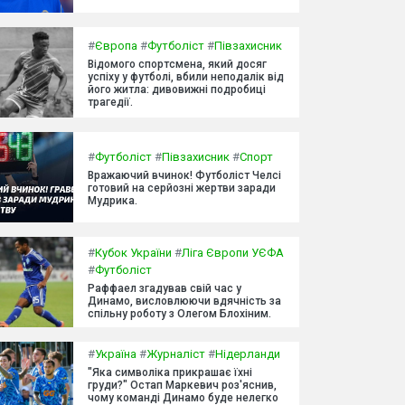
#
Європа
#
Футболіст
#
Півзахисник
Відомого спортсмена, який досяг
успіху у футболі, вбили неподалік від
його житла: дивовижні подробиці
трагедії.
#
Футболіст
#
Півзахисник
#
Спорт
Вражаючий вчинок! Футболіст Челсі
готовий на серйозні жертви заради
Мудрика.
#
Кубок України
#
Ліга Європи УЄФА
#
Футболіст
Раффаел згадував свій час у
Динамо, висловлюючи вдячність за
спільну роботу з Олегом Блохіним.
#
Україна
#
Журналіст
#
Нідерланди
"Яка символіка прикрашає їхні
груди?" Остап Маркевич роз'яснив,
чому команді Динамо буде нелегко