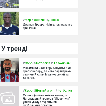
#
Мир
#
Украина
#
Донецк
Драман Траоре: «Мы взяли важные
три очка»
У тренді
#
Євро
#
Футболіст
#
Півзахисник
Мохаммед Салах приєднується до
Трабзонспору, де його партнерами
стануть Руслан Маліновський та
Батагов.
#
Євро
#
Вільний агент
#
Футболіст
Салах офіційно змінив команду!
Легендарний гравець "Ліверпуля"
уклав угоду з турецьким
футбольним гігантом.