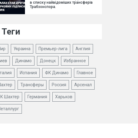
в списку найвідоміших трансферів
Трабзонспора.
Теги
ир
Украина
Премьер-лига
Англия
иев
Динамо
Донецк
Избранное
талия
Испания
ФК Динамо
Главное
ахтер
Трансферы
Россия
Арсенал
К Шахтер
Германия
Харьков
еталлург