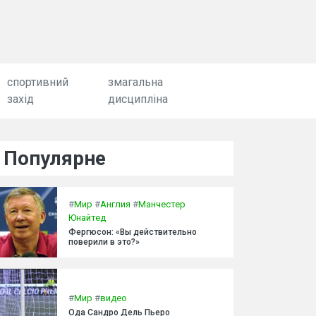
спортивний
змагальна
захід
дисципліна
Популярне
#
Мир
#
Англия
#
Манчестер
Юнайтед
Фергюсон: «Вы действительно
поверили в это?»
#
Мир
#
видео
Ода Сандро Дель Пьеро