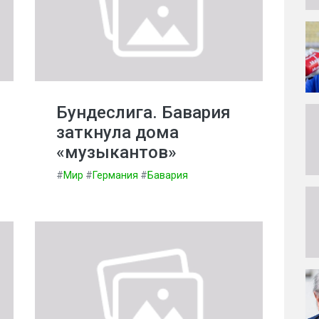
Бундеслига. Бавария
заткнула дома
«музыкантов»
#
Мир
#
Германия
#
Бавария