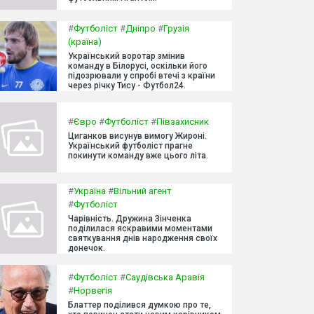
#
Футболіст
#
Дніпро
#
Грузія
(країна)
Український воротар змінив
команду в Білорусі, оскільки його
підозрювали у спробі втечі з країни
через річку Тису - Футбол24.
#
Євро
#
Футболіст
#
Півзахисник
Циганков висунув вимогу Жироні.
Український футболіст прагне
покинути команду вже цього літа.
#
Україна
#
Вільний агент
#
Футболіст
Чарівність. Дружина Зінченка
поділилася яскравими моментами
святкування днів народження своїх
донечок.
#
Футболіст
#
Саудівська Аравія
#
Норвегія
Блаттер поділився думкою про те,