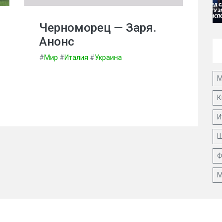
Черноморец — Заря.
Анонс
#
Мир
#
Италия
#
Украина
М
К
И
Ш
Ф
М