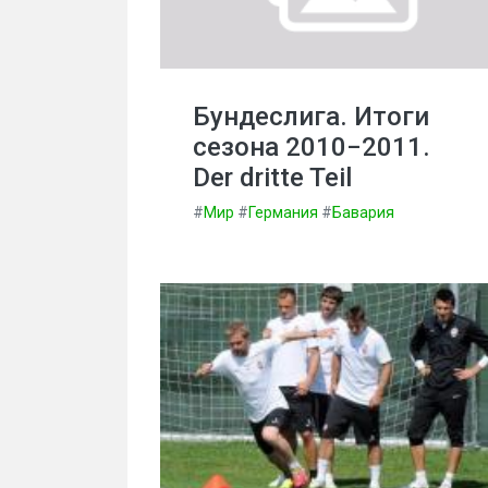
Бундеслига. Итоги
сезона 2010−2011.
Der dritte Teil
#
Мир
#
Германия
#
Бавария