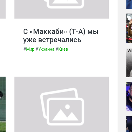
С «Маккаби» (Т-А) мы
уже встречались
#
Мир
#
Украина
#
Киев