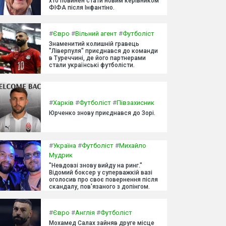
хто повинен стати новим керівником
ФІФА після Інфантіно.
#
Євро
#
Вільний агент
#
Футболіст
Знаменитий колишній гравець
"Ліверпуля" приєднався до команди
в Туреччині, де його партнерами
стали українські футболісти.
#
Харків
#
Футболіст
#
Півзахисник
Юрченко знову приєднався до Зорі.
#
Україна
#
Футболіст
#
Михайло
Мудрик
"Невдовзі знову вийду на ринг."
Відомий боксер у суперважкій вазі
оголосив про своє повернення після
скандалу, пов'язаного з допінгом.
#
Євро
#
Англія
#
Футболіст
Мохамед Салах зайняв друге місце