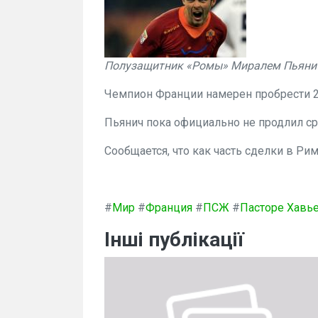
Полузащитник «Ромы» Миралем Пьянич
Чемпион Франции намерен пробрести 23
Пьянич пока официально не продлил ср
Сообщается, что как часть сделки в Ри
#
Мир
#
Франция
#
ПСЖ
#
Пасторе Хавь
Інші публікації