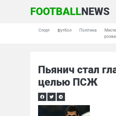
FOOTBALL
NEWS
Спорт
футбол
Політика
Мисте
розва
Пьянич стал гл
целью ПСЖ