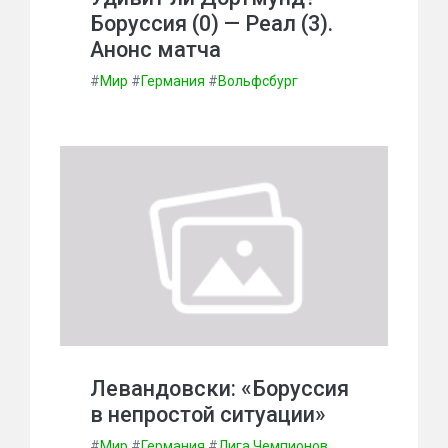
Боруссия (0) — Реал (3).
Анонс матча
#
Мир
#
Германия
#
Вольфсбург
Левандовски: «Боруссия
в непростой ситуации»
#
Мир
#
Германия
#
Лига Чемпионов