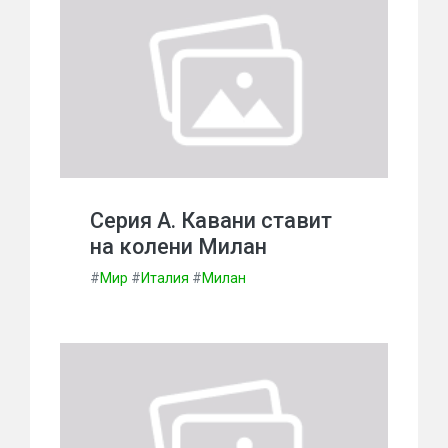
Серия А. Кавани ставит
на колени Милан
#
Мир
#
Италия
#
Милан