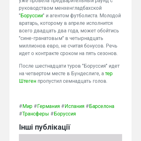
уже провела предварительный раунд с
руководством менхенгладбахской
"
Боруссии
" и агентом футболиста. Молодой
вратарь, которому в апреле исполнится
всего двадцать два года, может обойтись
"сине-гранатовым" в четырнадцать
миллионов евро, не считая бонусов. Речь
идет о контракте сроком на пять сезонов.
После шестнадцати туров "Боруссия" идет
на четвертом месте в Бундеслиге, а
тер
Штеген
пропустил семнадцать голов.
#
Мир
#
Германия
#
Испания
#
Барселона
#
Трансферы
#
Боруссия
Інші публікації