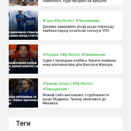
чемпіонаті, буде продано на аукціоні.
#
Гана
#
Футболіст
#
Півзахисник
Динамо завершило угоду щодо переходу
хавбека перед початком сезону в УПЛ.
#
Лондон
#
Футболіст
#
Півзахисник
Один з провідних клубів в Україні знайшов
нову альтернативу для Вінісіуса Жуніора.
#
Тренер (спорт)
#
Футболіст
#
Півзахисник
Йожеф Сабо висловлює стурбованість
щодо Мудрика. Тренер звернувся до
Михайла.
Теги