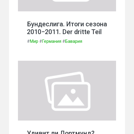
Бундеслига. Итоги сезона
2010−2011. Der dritte Teil
#
Мир
#
Германия
#
Бавария
Удивит ли Дортмунд?