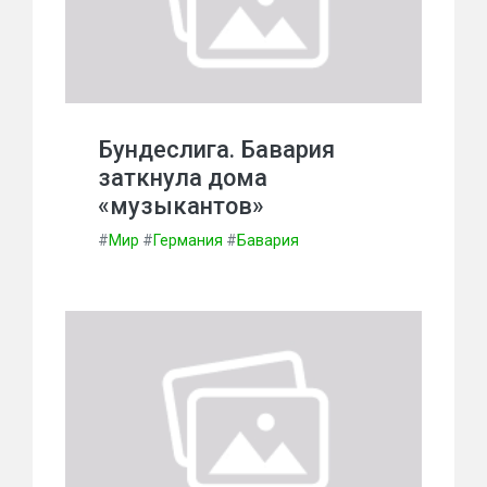
Бундеслига. Бавария
заткнула дома
«музыкантов»
#
Мир
#
Германия
#
Бавария