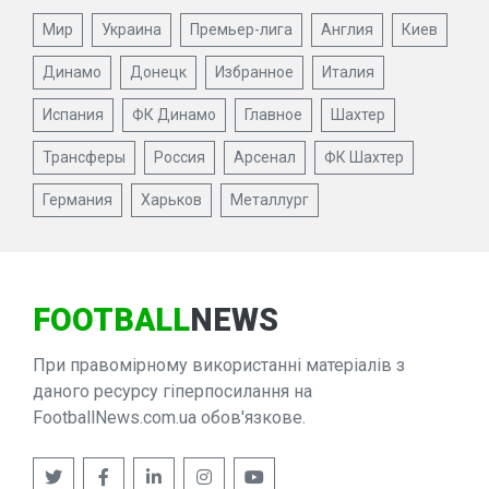
Мир
Украина
Премьер-лига
Англия
Киев
Динамо
Донецк
Избранное
Италия
Испания
ФК Динамо
Главное
Шахтер
Трансферы
Россия
Арсенал
ФК Шахтер
Германия
Харьков
Металлург
FOOTBALL
NEWS
При правомірному використанні матеріалів з
даного ресурсу гіперпосилання на
FootballNews.com.ua обов'язкове.