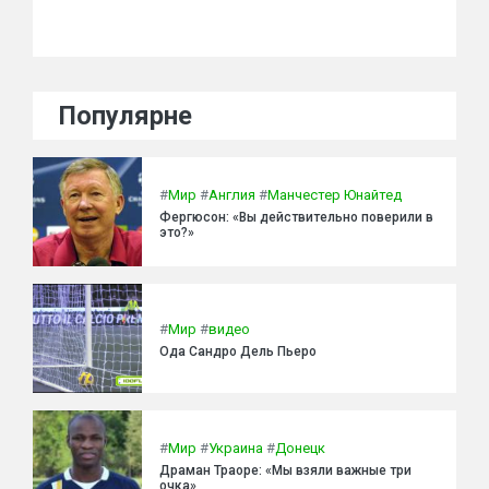
Популярне
#
Мир
#
Англия
#
Манчестер Юнайтед
Фергюсон: «Вы действительно поверили в
это?»
#
Мир
#
видео
Ода Сандро Дель Пьеро
#
Мир
#
Украина
#
Донецк
Драман Траоре: «Мы взяли важные три
очка»