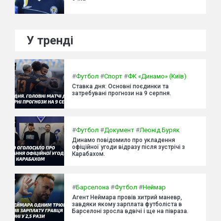
У тренді
#
Футбол
#
Спорт
#
ФК «Динамо» (Київ)
Ставка дня: Основні поєдинки та
затребувані прогнози на 9 серпня.
#
Футбол
#
Документ
#
Леонід Буряк
Динамо повідомило про укладення
офіційної угоди відразу після зустрічі з
Карабахом.
#
Барселона
#
Футбол
#
Неймар
Агент Неймара провів хитрий маневр,
завдяки якому зарплата футболіста в
Барселоні зросла вдвічі і ще на півраза.