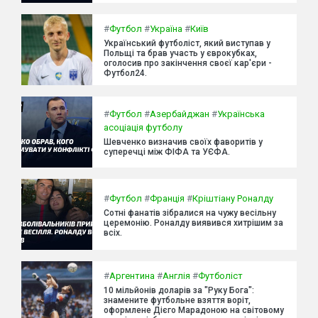
#
Футбол
#
Україна
#
Київ
Український футболіст, який виступав у
Польщі та брав участь у єврокубках,
оголосив про закінчення своєї кар'єри -
Футбол24.
#
Футбол
#
Азербайджан
#
Українська
асоціація футболу
Шевченко визначив своїх фаворитів у
суперечці між ФІФА та УЄФА.
#
Футбол
#
Франція
#
Кріштіану Роналду
Сотні фанатів зібралися на чужу весільну
церемонію. Роналду виявився хитрішим за
всіх.
#
Аргентина
#
Англія
#
Футболіст
10 мільйонів доларів за "Руку Бога":
знамените футбольне взяття воріт,
оформлене Дієго Марадоною на світовому