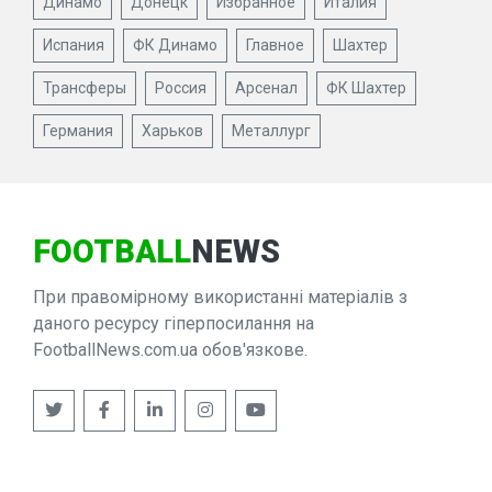
Динамо
Донецк
Избранное
Италия
Испания
ФК Динамо
Главное
Шахтер
Трансферы
Россия
Арсенал
ФК Шахтер
Германия
Харьков
Металлург
FOOTBALL
NEWS
При правомірному використанні матеріалів з
даного ресурсу гіперпосилання на
FootballNews.com.ua обов'язкове.