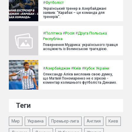
#
Футболіст
Український тренер в Азербайджані
заявив: "Карабах – це команда для
тренерів".
#
Політика
#
Росія
#
Друга Польська
Республіка
Повернення Мудрика: українського гравця
асоціюють із Волинською трагедією.
#
Азербайджан
#
Київ
#
Кубок України
Олександр Алієв висловив свою думку,
що Матвій Пономаренко не є зіркою -
коментар колишнього футболіста Динамо.
Теги
Мир
Украина
Премьер-лига
Англия
Киев