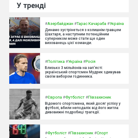
У тренді
#
Азербайджан
#
Тарас Качараба
#
Україна
Динамо зустрінеться з колишнім гравцем
Шахтаря, а наступним потенційним
суперником може стати ще один
вихованець цієї команди.
#
Політика
#
Україна
#
Росія
Близько 3 мільйонів на зап'ясті:
український спортсмен Мудрик здивував
своїм вибором годинника.
#
Європа
#
Футболіст
#
Півзахисник
Відомого спортсмена, який досяг успіху у
футболі, вбили неподалік від його житла:
дивовижні подробиці трагедії.
#
Футболіст
#
Півзахисник
#
Спорт