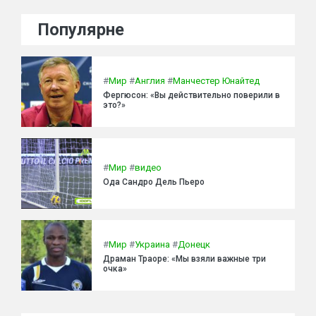
Популярне
#
Мир
#
Англия
#
Манчестер Юнайтед
Фергюсон: «Вы действительно поверили в
это?»
#
Мир
#
видео
Ода Сандро Дель Пьеро
#
Мир
#
Украина
#
Донецк
Драман Траоре: «Мы взяли важные три
очка»