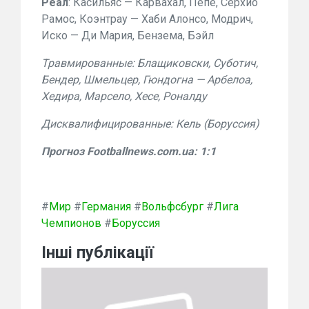
Реал
: Касильяс — Карвахал, Пепе, Серхио
Рамос, Коэнтрау — Хаби Алонсо, Модрич,
Иско — Ди Мария, Бензема, Бэйл
Травмированные: Блащиковски, Суботич,
Бендер, Шмельцер, Гюндогна — Арбелоа,
Хедира, Марсело, Хесе, Роналду
Дисквалифицированные: Кель (Боруссия)
Прогноз Footballnews.com.ua: 1:1
#
Мир
#
Германия
#
Вольфсбург
#
Лига
Чемпионов
#
Боруссия
Інші публікації