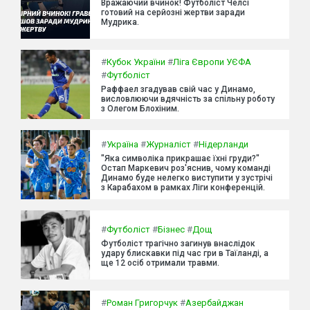
Вражаючий вчинок! Футболіст Челсі
готовий на серйозні жертви заради
Мудрика.
#
Кубок України
#
Ліга Європи УЄФА
#
Футболіст
Раффаел згадував свій час у Динамо,
висловлюючи вдячність за спільну роботу
з Олегом Блохіним.
#
Україна
#
Журналіст
#
Нідерланди
"Яка символіка прикрашає їхні груди?"
Остап Маркевич роз'яснив, чому команді
Динамо буде нелегко виступити у зустрічі
з Карабахом в рамках Ліги конференцій.
#
Футболіст
#
Бізнес
#
Дощ
Футболіст трагічно загинув внаслідок
удару блискавки під час гри в Таїланді, а
ще 12 осіб отримали травми.
#
Роман Григорчук
#
Азербайджан