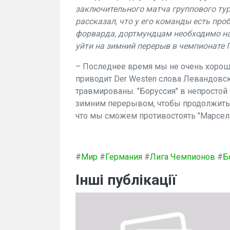
заключительного матча группового тур
рассказал, что у его команды есть проб
форварда, дортмундцам необходимо на
уйти на зимний перерыв в чемпионате 
– Последнее время мы не очень хорошо
приводит Der Westen слова Левандовс
травмированы. "Боруссия" в непростой 
зимним перерывом, чтобы продолжить 
что мы сможем противостоять "Марсел
#
Мир
#
Германия
#
Лига Чемпионов
#
Б
Інші публікації