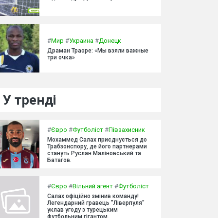
#
Мир
#
Украина
#
Донецк
Драман Траоре: «Мы взяли важные
три очка»
У тренді
#
Євро
#
Футболіст
#
Півзахисник
Мохаммед Салах приєднується до
Трабзонспору, де його партнерами
стануть Руслан Маліновський та
Батагов.
#
Євро
#
Вільний агент
#
Футболіст
Салах офіційно змінив команду!
Легендарний гравець "Ліверпуля"
уклав угоду з турецьким
футбольним гігантом.