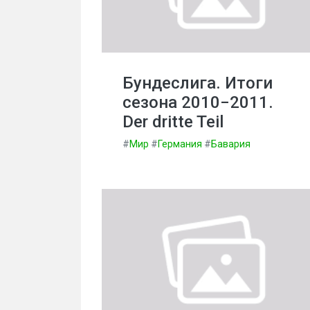
Бундеслига. Итоги
сезона 2010−2011.
Der dritte Teil
#
Мир
#
Германия
#
Бавария