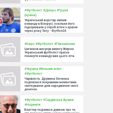
#
Футболіст
#
Дніпро
#
Грузія
(країна)
Український воротар змінив
команду в Білорусі, оскільки його
підозрювали у спробі втечі з країни
через річку Тису - Футбол24.
#
Євро
#
Футболіст
#
Півзахисник
Циганков висунув вимогу Жироні.
Український футболіст прагне
покинути команду вже цього літа.
#
Україна
#
Вільний агент
#
Футболіст
Чарівність. Дружина Зінченка
поділилася яскравими моментами
святкування днів народження своїх
донечок.
#
Футболіст
#
Саудівська Аравія
#
Норвегія
Блаттер поділився думкою про те,