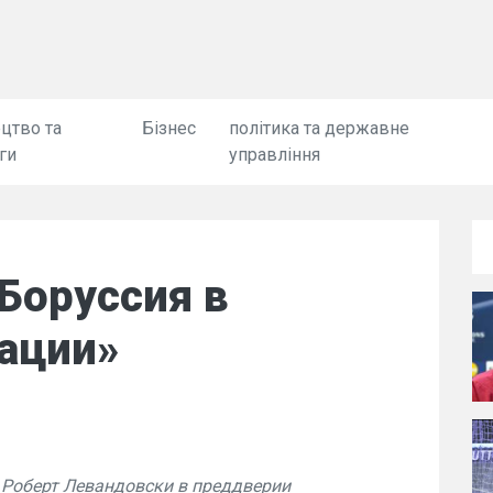
цтво та
Бізнес
політика та державне
ги
управління
Боруссия в
уации»
Роберт Левандовски в преддверии