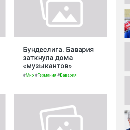
Бундеслига. Бавария
заткнула дома
«музыкантов»
#
Мир
#
Германия
#
Бавария