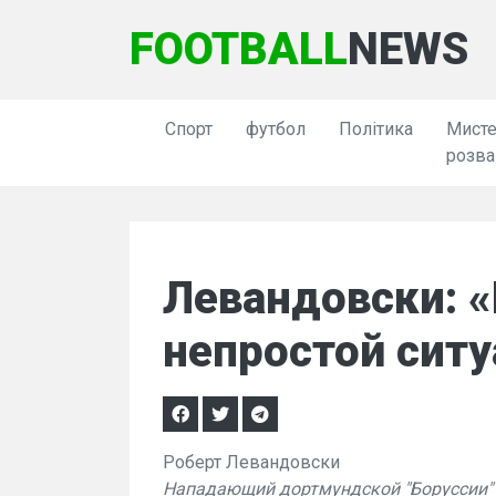
FOOTBALL
NEWS
Спорт
футбол
Політика
Мисте
розва
Левандовски: «
непростой сит
Роберт Левандовски
Нападающий дортмундской "Боруссии" 