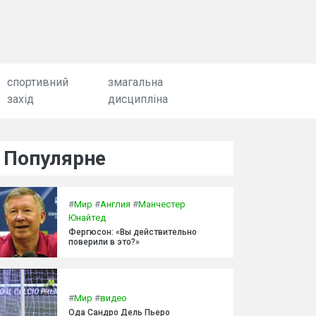
спортивний
змагальна
захід
дисципліна
Популярне
#
Мир
#
Англия
#
Манчестер
Юнайтед
Фергюсон: «Вы действительно
поверили в это?»
#
Мир
#
видео
Ода Сандро Дель Пьеро