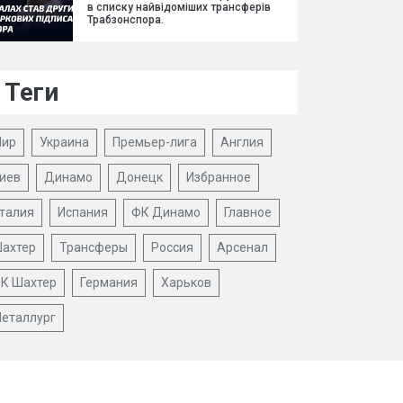
в списку найвідоміших трансферів
Трабзонспора.
Теги
ир
Украина
Премьер-лига
Англия
иев
Динамо
Донецк
Избранное
талия
Испания
ФК Динамо
Главное
ахтер
Трансферы
Россия
Арсенал
К Шахтер
Германия
Харьков
еталлург