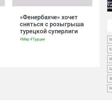
»Фенербахче» хочет
сняться с розыгрыша
турецкой суперлиги
#
Мир
#
Турция
М
К
И
Ш
Ф
М