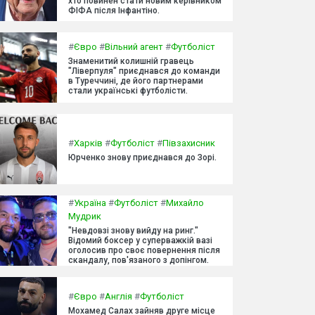
хто повинен стати новим керівником
ФІФА після Інфантіно.
#
Євро
#
Вільний агент
#
Футболіст
Знаменитий колишній гравець
"Ліверпуля" приєднався до команди
в Туреччині, де його партнерами
стали українські футболісти.
#
Харків
#
Футболіст
#
Півзахисник
Юрченко знову приєднався до Зорі.
#
Україна
#
Футболіст
#
Михайло
Мудрик
"Невдовзі знову вийду на ринг."
Відомий боксер у суперважкій вазі
оголосив про своє повернення після
скандалу, пов'язаного з допінгом.
#
Євро
#
Англія
#
Футболіст
Мохамед Салах зайняв друге місце