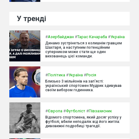
У тренді
#
Азербайджан
#
Тарас Качараба
#
Україна
Динамо зустрінеться з колишнім гравцем
Шахтаря, а наступним потенційним
суперником може стати ще один
вихованець цієї команди.
#
Політика
#
Україна
#
Росія
Близько 3 мільйонів на зап'ясті:
український спортсмен Мудрик здивував
своїм вибором годинника.
#
Європа
#
Футболіст
#
Півзахисник
Відомого спортсмена, який досяг успіху у
футболі, вбили неподалік від його житла:
дивовижні подробиці трагедії.