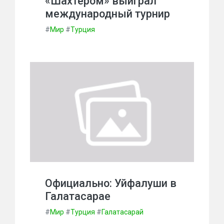
«Шахтером» выиграл
международный турнир
#
Мир
#
Турция
Официально: Уйфалуши в
Галатасарае
#
Мир
#
Турция
#
Галатасарай