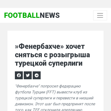
FOOTBALL
NEWS
»Фенербахче» хочет
сняться с розыгрыша
турецкой суперлиги
"Фенербахче" попросил федерацию
футбола Турции (FFT) вывести клуб из
турецкой суперлиги и перевести в низший
дивизион. Этот шаг был предпринят после
того, как ТFF отклонила апелляцию