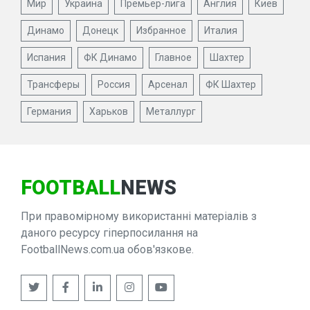
Мир
Украина
Премьер-лига
Англия
Киев
Динамо
Донецк
Избранное
Италия
Испания
ФК Динамо
Главное
Шахтер
Трансферы
Россия
Арсенал
ФК Шахтер
Германия
Харьков
Металлург
FOOTBALL
NEWS
При правомірному використанні матеріалів з
даного ресурсу гіперпосилання на
FootballNews.com.ua обов'язкове.