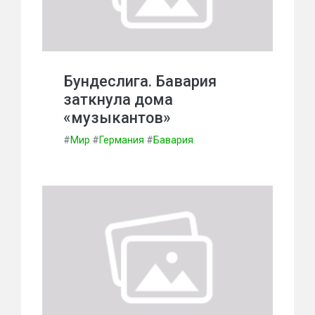
Бундеслига. Бавария
заткнула дома
«музыкантов»
#
Мир
#
Германия
#
Бавария