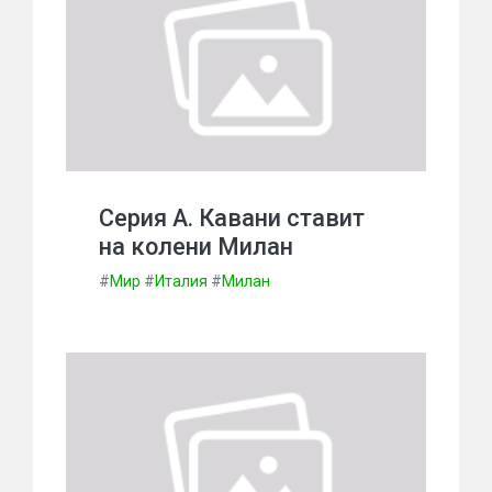
Серия А. Кавани ставит
на колени Милан
#
Мир
#
Италия
#
Милан