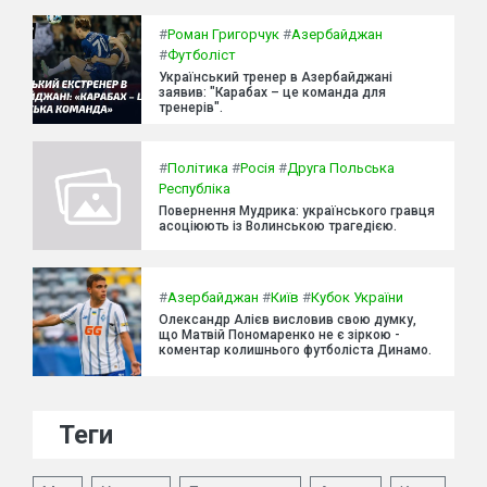
#
Роман Григорчук
#
Азербайджан
#
Футболіст
Український тренер в Азербайджані
заявив: "Карабах – це команда для
тренерів".
#
Політика
#
Росія
#
Друга Польська
Республіка
Повернення Мудрика: українського гравця
асоціюють із Волинською трагедією.
#
Азербайджан
#
Київ
#
Кубок України
Олександр Алієв висловив свою думку,
що Матвій Пономаренко не є зіркою -
коментар колишнього футболіста Динамо.
Теги