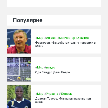
Популярне
#
Мир
#
Англия
#
Манчестер Юнайтед
Фергюсон: «Вы действительно поверили в
это?»
#
Мир
#
видео
Ода Сандро Дель Пьеро
#
Мир
#
Украина
#
Донецк
Драман Траоре: «Мы взяли важные три
очка»