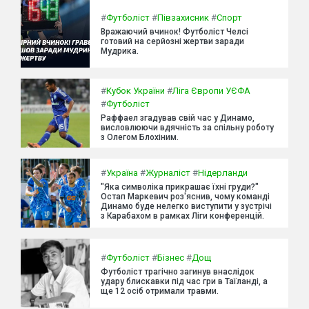
#
Футболіст
#
Півзахисник
#
Спорт
Вражаючий вчинок! Футболіст Челсі
готовий на серйозні жертви заради
Мудрика.
#
Кубок України
#
Ліга Європи УЄФА
#
Футболіст
Раффаел згадував свій час у Динамо,
висловлюючи вдячність за спільну роботу
з Олегом Блохіним.
#
Україна
#
Журналіст
#
Нідерланди
"Яка символіка прикрашає їхні груди?"
Остап Маркевич роз'яснив, чому команді
Динамо буде нелегко виступити у зустрічі
з Карабахом в рамках Ліги конференцій.
#
Футболіст
#
Бізнес
#
Дощ
Футболіст трагічно загинув внаслідок
удару блискавки під час гри в Таїланді, а
ще 12 осіб отримали травми.