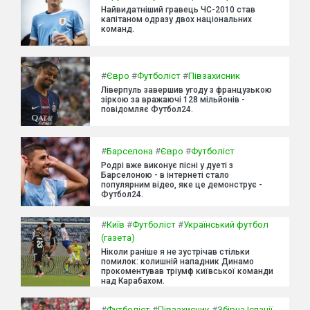
Найвидатніший гравець ЧС-2010 став
капітаном одразу двох національних
команд.
#
Євро
#
Футболіст
#
Півзахисник
Ліверпуль завершив угоду з французькою
зіркою за вражаючі 128 мільйонів -
повідомляє Футбол24.
#
Барселона
#
Євро
#
Футболіст
Родрі вже виконує пісні у дуеті з
Барселоною - в інтернеті стало
популярним відео, яке це демонструє -
Футбол24.
#
Київ
#
Футболіст
#
Український футбол
(газета)
Ніколи раніше я не зустрічав стільки
помилок: колишній нападник Динамо
прокоментував тріумф київської команди
над Карабахом.
#
Футболіст
#
Півзахисник
#
Збірна Іспанії