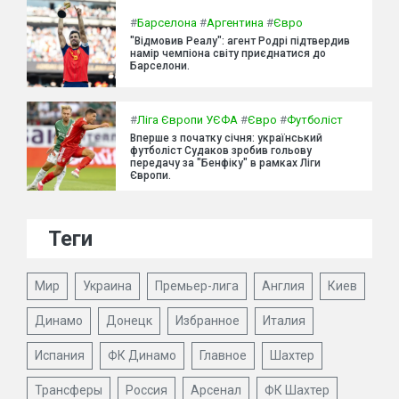
#
Барселона
#
Аргентина
#
Євро
"Відмовив Реалу": агент Родрі підтвердив
намір чемпіона світу приєднатися до
Барселони.
#
Ліга Європи УЄФА
#
Євро
#
Футболіст
Вперше з початку січня: український
футболіст Судаков зробив гольову
передачу за "Бенфіку" в рамках Ліги
Європи.
Теги
Мир
Украина
Премьер-лига
Англия
Киев
Динамо
Донецк
Избранное
Италия
Испания
ФК Динамо
Главное
Шахтер
Трансферы
Россия
Арсенал
ФК Шахтер