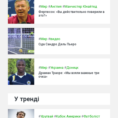
#
Мир
#
Англия
#
Манчестер Юнайтед
Фергюсон: «Вы действительно поверили в
это?»
#
Мир
#
видео
Ода Сандро Дель Пьеро
#
Мир
#
Украина
#
Донецк
Драман Траоре: «Мы взяли важные три
очка»
У тренді
#
Уругвай
#
Кубок Америки
#
Футболіст