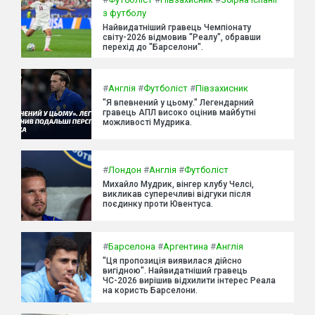
з футболу
Найвидатніший гравець Чемпіонату
світу-2026 відмовив "Реалу", обравши
перехід до "Барселони".
#
Англія
#
Футболіст
#
Півзахисник
"Я впевнений у цьому." Легендарний
гравець АПЛ високо оцінив майбутні
можливості Мудрика.
#
Лондон
#
Англія
#
Футболіст
Михайло Мудрик, вінгер клубу Челсі,
викликав суперечливі відгуки після
поєдинку проти Ювентуса.
#
Барселона
#
Аргентина
#
Англія
"Ця пропозиція виявилася дійсно
вигідною". Найвидатніший гравець
ЧС-2026 вирішив відхилити інтерес Реала
на користь Барселони.