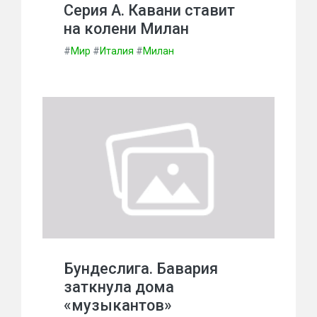
Серия А. Кавани ставит
на колени Милан
#
Мир
#
Италия
#
Милан
Бундеслига. Бавария
заткнула дома
«музыкантов»