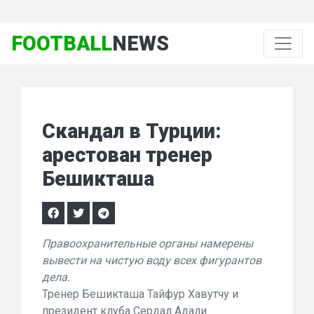
FOOTBALL
NEWS
Скандал в Турции:
арестован тренер
Бешикташа
Правоохранительные органы намерены
вывести на чистую воду всех фигурантов
дела.
Тренер Бешикташа Тайфур Хавутчу и
президент клуба Сердал Адали