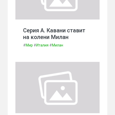
Серия А. Кавани ставит
на колени Милан
#
Мир
#
Италия
#
Милан