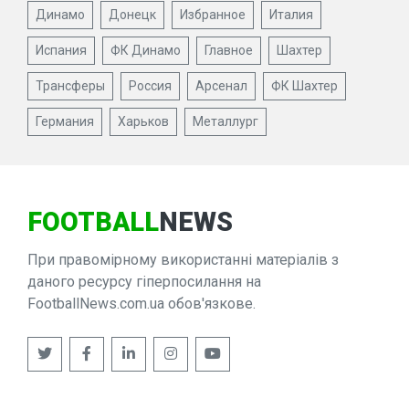
Динамо
Донецк
Избранное
Италия
Испания
ФК Динамо
Главное
Шахтер
Трансферы
Россия
Арсенал
ФК Шахтер
Германия
Харьков
Металлург
FOOTBALL
NEWS
При правомірному використанні матеріалів з
даного ресурсу гіперпосилання на
FootballNews.com.ua обов'язкове.