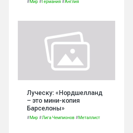
#
Мир
#
Германия
#
Англия
Луческу: «Нордшелланд
– это мини-копия
Барселоны»
#
Мир
#
Лига Чемпионов
#
Металлист