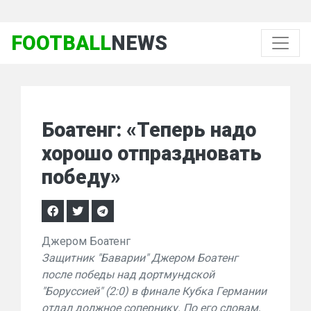
FOOTBALL
NEWS
Боатенг: «Теперь надо
хорошо отпраздновать
победу»
Джером Боатенг
Защитник "Баварии" Джером Боатенг
после победы над дортмундской
"Боруссией" (2:0) в финале Кубка Германии
отдал должное сопернику. По его словам,