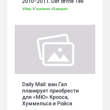
2010−2011. Der dritte Teil
#
Мир
#
Германия
#
Бавария
Daily Mail: ван Гал
планирует приобрести
для «МЮ» Крооса,
Хуммельса и Ройса