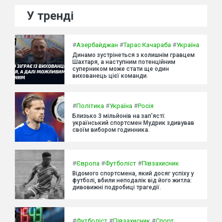
У тренді
#
Азербайджан
#
Тарас Качараба
#
Україна
Динамо зустрінеться з колишнім гравцем
Шахтаря, а наступним потенційним
суперником може стати ще один
вихованець цієї команди.
#
Політика
#
Україна
#
Росія
Близько 3 мільйонів на зап'ясті:
український спортсмен Мудрик здивував
своїм вибором годинника.
#
Європа
#
Футболіст
#
Півзахисник
Відомого спортсмена, який досяг успіху у
футболі, вбили неподалік від його житла:
дивовижні подробиці трагедії.
#
Футболіст
#
Півзахисник
#
Спорт