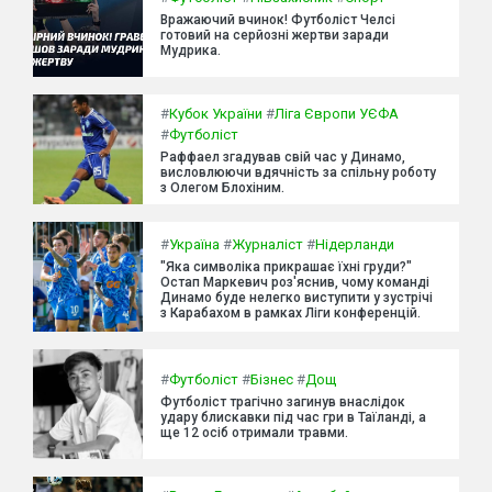
Вражаючий вчинок! Футболіст Челсі
готовий на серйозні жертви заради
Мудрика.
#
Кубок України
#
Ліга Європи УЄФА
#
Футболіст
Раффаел згадував свій час у Динамо,
висловлюючи вдячність за спільну роботу
з Олегом Блохіним.
#
Україна
#
Журналіст
#
Нідерланди
"Яка символіка прикрашає їхні груди?"
Остап Маркевич роз'яснив, чому команді
Динамо буде нелегко виступити у зустрічі
з Карабахом в рамках Ліги конференцій.
#
Футболіст
#
Бізнес
#
Дощ
Футболіст трагічно загинув внаслідок
удару блискавки під час гри в Таїланді, а
ще 12 осіб отримали травми.