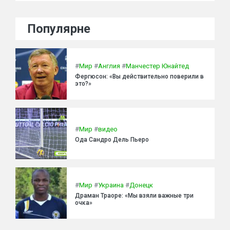
Популярне
#
Мир
#
Англия
#
Манчестер Юнайтед
Фергюсон: «Вы действительно поверили в
это?»
#
Мир
#
видео
Ода Сандро Дель Пьеро
#
Мир
#
Украина
#
Донецк
Драман Траоре: «Мы взяли важные три
очка»