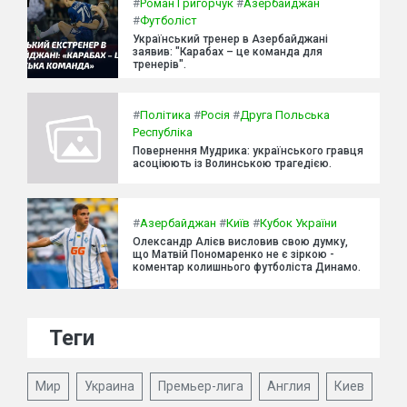
#
Роман Григорчук
#
Азербайджан
#
Футболіст
Український тренер в Азербайджані
заявив: "Карабах – це команда для
тренерів".
#
Політика
#
Росія
#
Друга Польська
Республіка
Повернення Мудрика: українського гравця
асоціюють із Волинською трагедією.
#
Азербайджан
#
Київ
#
Кубок України
Олександр Алієв висловив свою думку,
що Матвій Пономаренко не є зіркою -
коментар колишнього футболіста Динамо.
Теги
Мир
Украина
Премьер-лига
Англия
Киев