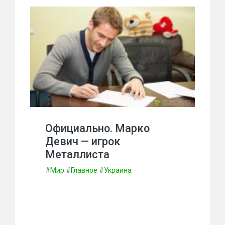
Официально. Марко
Девич — игрок
Металлиста
#
Мир
#
Главное
#
Украина