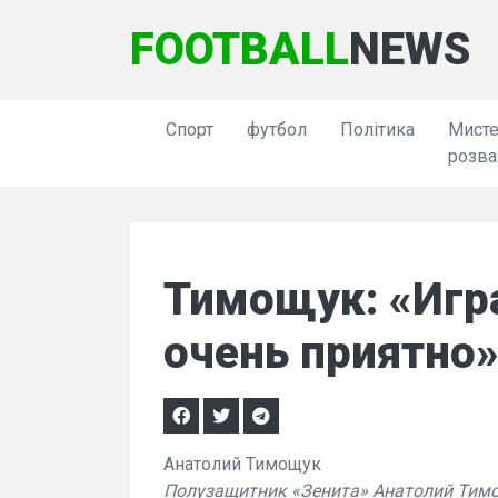
FOOTBALL
NEWS
Спорт
футбол
Політика
Мисте
розва
Тимощук: «Игр
очень приятно
Анатолий Тимощук
Полузащитник «Зенита» Анатолий Тимо