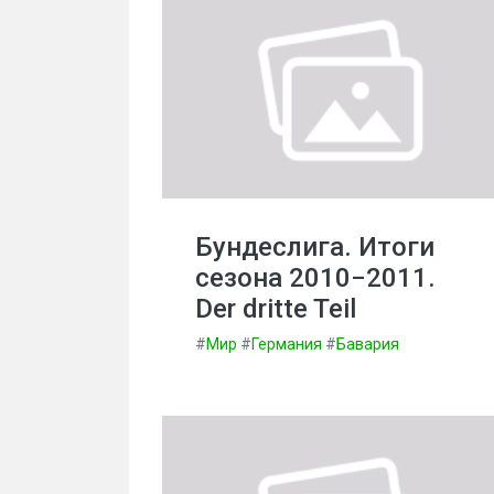
Бундеслига. Итоги
сезона 2010−2011.
Der dritte Teil
#
Мир
#
Германия
#
Бавария