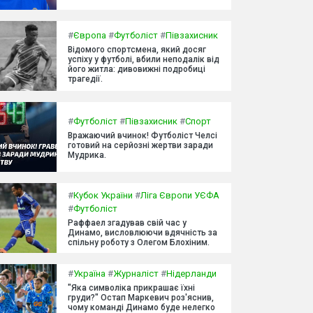
#
Європа
#
Футболіст
#
Півзахисник
Відомого спортсмена, який досяг
успіху у футболі, вбили неподалік від
його житла: дивовижні подробиці
трагедії.
#
Футболіст
#
Півзахисник
#
Спорт
Вражаючий вчинок! Футболіст Челсі
готовий на серйозні жертви заради
Мудрика.
#
Кубок України
#
Ліга Європи УЄФА
#
Футболіст
Раффаел згадував свій час у
Динамо, висловлюючи вдячність за
спільну роботу з Олегом Блохіним.
#
Україна
#
Журналіст
#
Нідерланди
"Яка символіка прикрашає їхні
груди?" Остап Маркевич роз'яснив,
чому команді Динамо буде нелегко