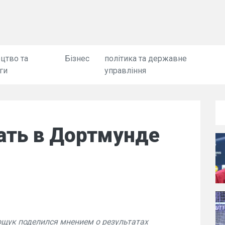
цтво та
Бізнес
політика та державне
ги
управління
ать в Дортмунде
»
щук поделился мнением о результатах