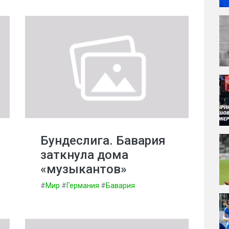
Бундеслига. Бавария
заткнула дома
«музыкантов»
#
Мир
#
Германия
#
Бавария