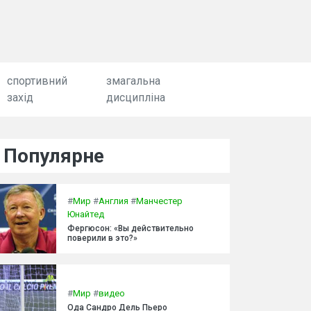
спортивний
змагальна
захід
дисципліна
Популярне
#
Мир
#
Англия
#
Манчестер
Юнайтед
Фергюсон: «Вы действительно
поверили в это?»
#
Мир
#
видео
Ода Сандро Дель Пьеро