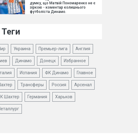
думку, що Матвій Пономаренко не є
зіркою - коментар колишнього
футболіста Динамо.
Теги
ир
Украина
Премьер-лига
Англия
иев
Динамо
Донецк
Избранное
талия
Испания
ФК Динамо
Главное
ахтер
Трансферы
Россия
Арсенал
К Шахтер
Германия
Харьков
еталлург