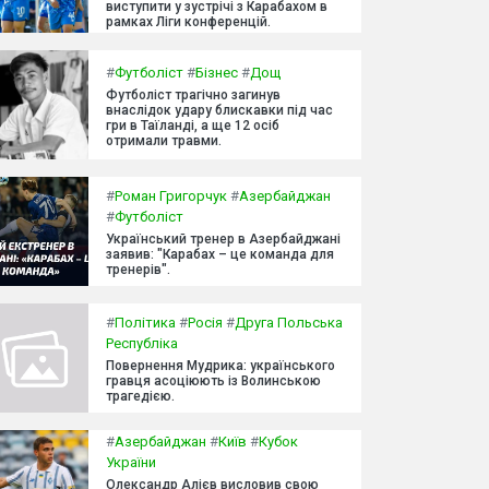
виступити у зустрічі з Карабахом в
рамках Ліги конференцій.
#
Футболіст
#
Бізнес
#
Дощ
Футболіст трагічно загинув
внаслідок удару блискавки під час
гри в Таїланді, а ще 12 осіб
отримали травми.
#
Роман Григорчук
#
Азербайджан
#
Футболіст
Український тренер в Азербайджані
заявив: "Карабах – це команда для
тренерів".
#
Політика
#
Росія
#
Друга Польська
Республіка
Повернення Мудрика: українського
гравця асоціюють із Волинською
трагедією.
#
Азербайджан
#
Київ
#
Кубок
України
Олександр Алієв висловив свою