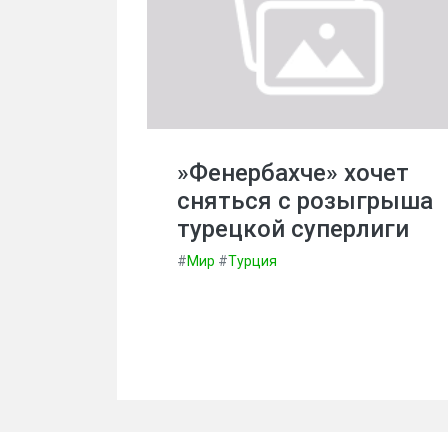
»Фенербахче» хочет
сняться с розыгрыша
турецкой суперлиги
#
Мир
#
Турция