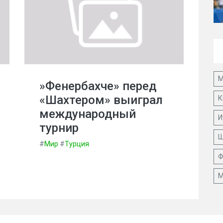
М
»Фенербахче» перед
«Шахтером» выиграл
К
международный
И
турнир
Ш
#
Мир
#
Турция
Ф
М