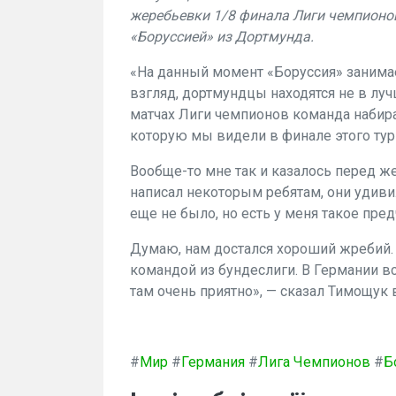
жеребьевки 1/8 финала Лиги чемпионов
«Боруссией» из Дортмунда.
«На данный момент «Боруссия» занимает
взгляд, дортмундцы находятся не в луч
матчах Лиги чемпионов команда набирае
которую мы видели в финале этого тур
Вообще-то мне так и казалось перед ж
написал некоторым ребятам, они удивил
еще не было, но есть у меня такое пред
Думаю, нам достался хороший жребий. Е
командой из бундеслиги. В Германии вс
там очень приятно», — сказал Тимощук 
#
Мир
#
Германия
#
Лига Чемпионов
#
Б