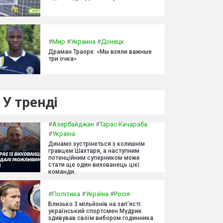
#
Мир
#
Украина
#
Донецк
Драман Траоре: «Мы взяли важные
три очка»
У тренді
#
Азербайджан
#
Тарас Качараба
#
Україна
Динамо зустрінеться з колишнім
гравцем Шахтаря, а наступним
потенційним суперником може
стати ще один вихованець цієї
команди.
#
Політика
#
Україна
#
Росія
Близько 3 мільйонів на зап'ясті:
український спортсмен Мудрик
здивував своїм вибором годинника.