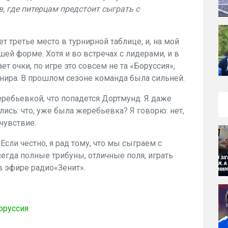
, где питерцам предстоит сыграть с
 третье место в турнирной таблице, и, на мой
шей форме. Хотя и во встречах с лидерами, и в
т очки, по игре это совсем не та «Боруссия»,
нира. В прошлом сезоне команда была сильней.
еребьевкой, что попадется Дортмунд. Я даже
ись: что, уже была жеребьевка? Я говорю: нет,
чувствие.
сли честно, я рад тому, что мы сыграем с
егда полные трибуны, отличные поля, играть
в эфире радио«Зенит».
оруссия