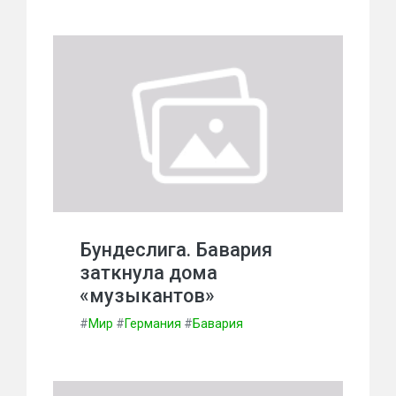
Бундеслига. Бавария
заткнула дома
«музыкантов»
#
Мир
#
Германия
#
Бавария