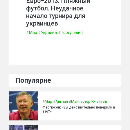
Евро−2013. Пляжный
футбол. Неудачное
начало турнира для
украинцев
#
Мир
#
Украина
#
Португалия
Популярне
#
Мир
#
Англия
#
Манчестер Юнайтед
Фергюсон: «Вы действительно поверили в
это?»