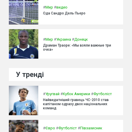
#
Мир
#
видео
Ода Сандро Дель Пьеро
#
Мир
#
Украина
#
Донецк
Драман Траоре: «Мы взяли важные три
очка»
У тренді
#
Уругвай
#
Кубок Америки
#
Футболіст
Найвидатніший гравець ЧС-2010 став
капітаном одразу двох національних
команд.
#
Євро
#
Футболіст
#
Півзахисник