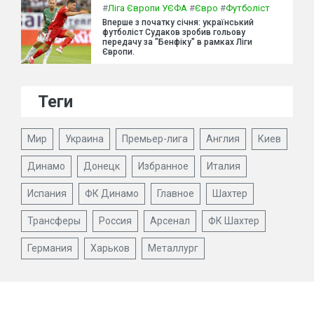
#
Ліга Європи УЄФА
#
Євро
#
Футболіст
Вперше з початку січня: український
футболіст Судаков зробив гольову
передачу за "Бенфіку" в рамках Ліги
Європи.
Теги
Мир
Украина
Премьер-лига
Англия
Киев
Динамо
Донецк
Избранное
Италия
Испания
ФК Динамо
Главное
Шахтер
Трансферы
Россия
Арсенал
ФК Шахтер
Германия
Харьков
Металлург