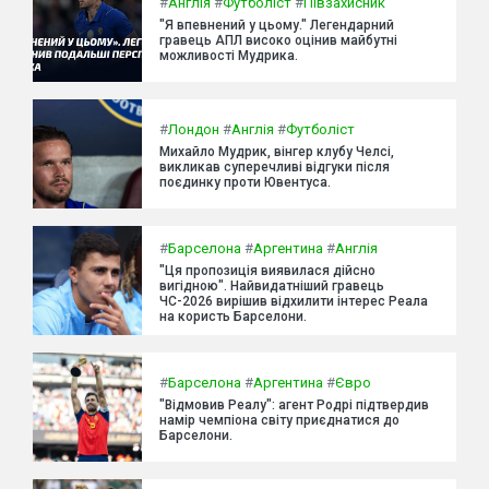
#
Англія
#
Футболіст
#
Півзахисник
"Я впевнений у цьому." Легендарний
гравець АПЛ високо оцінив майбутні
можливості Мудрика.
#
Лондон
#
Англія
#
Футболіст
Михайло Мудрик, вінгер клубу Челсі,
викликав суперечливі відгуки після
поєдинку проти Ювентуса.
#
Барселона
#
Аргентина
#
Англія
"Ця пропозиція виявилася дійсно
вигідною". Найвидатніший гравець
ЧС-2026 вирішив відхилити інтерес Реала
на користь Барселони.
#
Барселона
#
Аргентина
#
Євро
"Відмовив Реалу": агент Родрі підтвердив
намір чемпіона світу приєднатися до
Барселони.