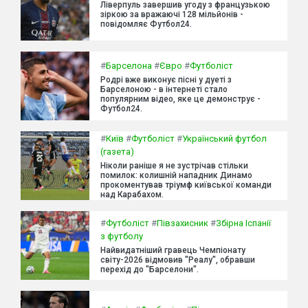
Ліверпуль завершив угоду з французькою
зіркою за вражаючі 128 мільйонів -
повідомляє Футбол24.
#
Барселона
#
Євро
#
Футболіст
Родрі вже виконує пісні у дуеті з
Барселоною - в інтернеті стало
популярним відео, яке це демонструє -
Футбол24.
#
Київ
#
Футболіст
#
Український футбол
(газета)
Ніколи раніше я не зустрічав стільки
помилок: колишній нападник Динамо
прокоментував тріумф київської команди
над Карабахом.
#
Футболіст
#
Півзахисник
#
Збірна Іспанії
з футболу
Найвидатніший гравець Чемпіонату
світу-2026 відмовив "Реалу", обравши
перехід до "Барселони".