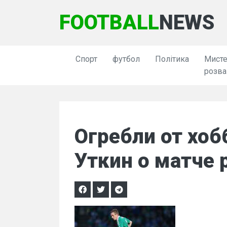
FOOTBALL
NEWS
Спорт
футбол
Політика
Мисте
розва
Огребли от хоб
Уткин о матче 