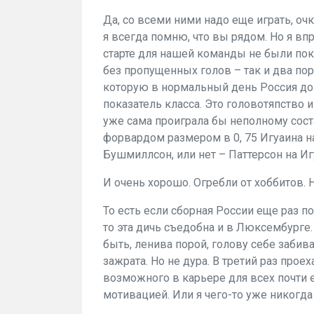
Да, со всеми ними надо еще играть, очк
я всегда помню, что вы рядом. Но я вп
старте для нашей команды не были пока
без пропущенных голов – так и два пор
которую в нормальный день Россия до
показатель класса. Это головотяпство и
уже сама проиграла бы неполному сост
форвардом размером в 0, 75 Игуаина н
Бушмиллсон, или нет – Паттерсон на Иг
И очень хорошо. Огребли от хоббитов. 
То есть если сборная России еще раз п
то эта дичь съедобна и в Люксембурге.
быть, ленива порой, голову себе забива
зажрата. Но не дура. В третий раз про
возможного в карьере для всех почти ее
мотивацией. Или я чего-то уже никогда