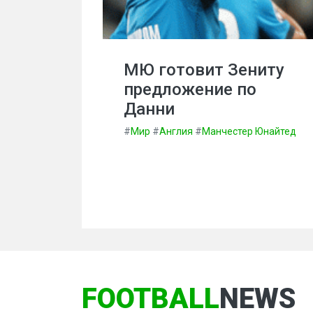
МЮ готовит Зениту
предложение по
Данни
#
Мир
#
Англия
#
Манчестер Юнайтед
FOOTBALL
NEWS