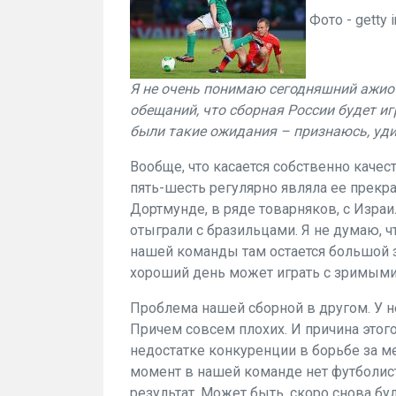
Фото - getty
Я не очень понимаю сегодняшний ажиот
обещаний, что сборная России будет игр
были такие ожидания – признаюсь, уди
Вообще, что касается собственно качес
пять-шесть регулярно являла ее прекр
Дортмунде, в ряде товарняков, с Израи
отыграли с бразильцами. Я не думаю, ч
нашей команды там остается большой 
хороший день может играть с зримыми
Проблема нашей сборной в другом. У н
Причем совсем плохих. И причина этог
недостатке конкуренции в борьбе за мес
момент в нашей команде нет футболист
результат. Может быть, скоро снова буде