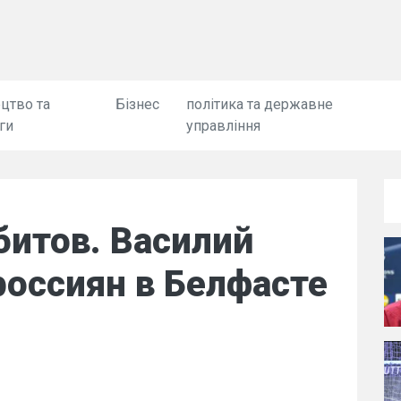
цтво та
Бізнес
політика та державне
ги
управління
битов. Василий
россиян в Белфасте