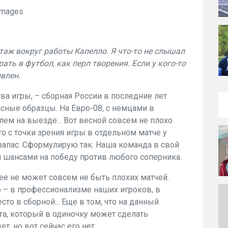
 images
аж вокруг работы Капелло. Я что-то не слышал
ать в футбол, как перл творения. Если у кого-то
влен.
тва игры, – сборная России в последние лет
асные образцы. На Евро-08, с немцами в
лем на выезде... Вот весной совсем не плохо
то с точки зрения игры в отдельном матче у
запас. Сформулирую так. Наша команда в свой
 шансами на победу против любого соперника.
ее не может совсем не быть плохих матчей.
о – в профессионализме наших игроков, в
то в сборной... Еще в том, что на данный
а, который в одиночку может сделать
т, но вот сейчас его нет.