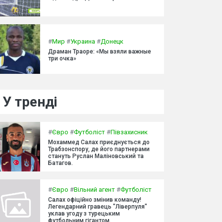
#
Мир
#
Украина
#
Донецк
Драман Траоре: «Мы взяли важные
три очка»
У тренді
#
Євро
#
Футболіст
#
Півзахисник
Мохаммед Салах приєднується до
Трабзонспору, де його партнерами
стануть Руслан Маліновський та
Батагов.
#
Євро
#
Вільний агент
#
Футболіст
Салах офіційно змінив команду!
Легендарний гравець "Ліверпуля"
уклав угоду з турецьким
футбольним гігантом.