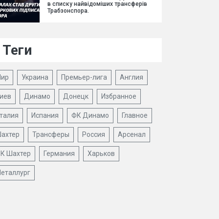
в списку найвідоміших трансферів
Трабзонспора.
Теги
ир
Украина
Премьер-лига
Англия
иев
Динамо
Донецк
Избранное
талия
Испания
ФК Динамо
Главное
ахтер
Трансферы
Россия
Арсенал
К Шахтер
Германия
Харьков
еталлург