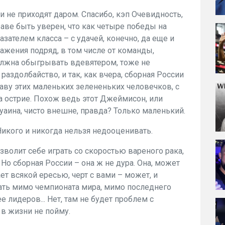
и не приходят даром. Спасибо, кэп Очевидность,
раве быть уверен, что как четыре победы на
зателем класса – с удачей, конечно, да еще и
ажения подряд, в том числе от команды,
лжна обыгрывать вдевятером, тоже не
 раздолбайство, и так, как вчера, сборная России
аву этих маленьких зелененьких человечков, с
а острие. Похож ведь этот Джеймисон, или
уаина, чисто внешне, правда? Только маленький.
Никого и никогда нельзя недооценивать.
озволит себе играть со скоростью вареного рака,
 Но сборная России – она ж не дура. Она, может
ет всякой ересью, черт с вами – может, и
ехать мимо чемпионата мира, мимо последнего
 лидеров... Нет, там не будет проблем с
 в жизни не пойму.