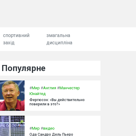
спортивний
змагальна
захід
дисципліна
Популярне
#
Мир
#
Англия
#
Манчестер
Юнайтед
Фергюсон: «Вы действительно
поверили в это?»
#
Мир
#
видео
Ода Сандро Дель Пьеро