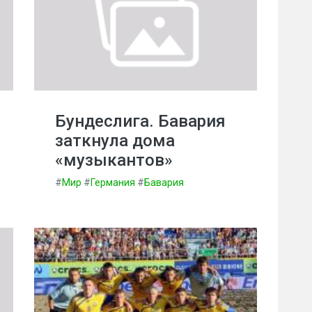
Бундеслига. Бавария
заткнула дома
«музыкантов»
#
Мир
#
Германия
#
Бавария