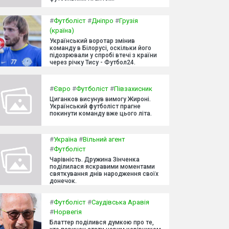
#
Футболіст
#
Дніпро
#
Грузія
(країна)
Український воротар змінив
команду в Білорусі, оскільки його
підозрювали у спробі втечі з країни
через річку Тису - Футбол24.
#
Євро
#
Футболіст
#
Півзахисник
Циганков висунув вимогу Жироні.
Український футболіст прагне
покинути команду вже цього літа.
#
Україна
#
Вільний агент
#
Футболіст
Чарівність. Дружина Зінченка
поділилася яскравими моментами
святкування днів народження своїх
донечок.
#
Футболіст
#
Саудівська Аравія
#
Норвегія
Блаттер поділився думкою про те,