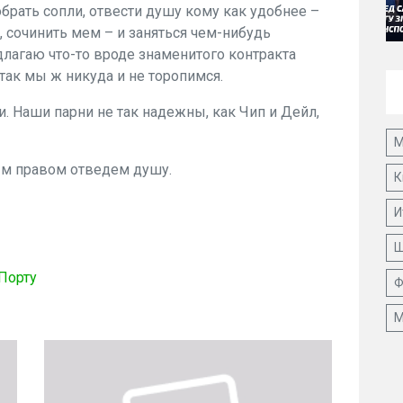
брать сопли, отвести душу кому как удобнее –
, сочинить мем – и заняться чем-нибудь
длагаю что-то вроде знаменитого контракта
так мы ж никуда и не торопимся.
и. Наши парни не так надежны, как Чип и Дейл,
М
лным правом отведем душу.
К
И
Ш
Порту
Ф
М