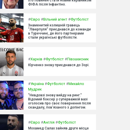
хто повинен стати новим керівником
ФІФА після Інфантіно.
#
Євро
#
Вільний агент
#
Футболіст
Знаменитий колишній гравець
"Ліверпуля" приєднався до команди
в Туреччині, де його партнерами
стали українські футболісти.
#
Харків
#
Футболіст
#
Півзахисник
Юрченко знову приєднався до Зорі.
#
Україна
#
Футболіст
#
Михайло
Мудрик
"Невдовзі знову вийду на ринг."
Відомий боксер у суперважкій вазі
оголосив про своє повернення після
скандалу, пов'язаного з допінгом.
#
Євро
#
Англія
#
Футболіст
Мохамед Салах зайняв друге місце