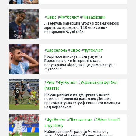
#
Євро
#
Футболіст
#
Півзахисник
Ліверпуль завершив угоду з французькою
зіркою за вражаючі 128 мільйонів -
повідомляє Футбол24.
#
Барселона
#
Євро
#
Футболіст
Родрі вже виконує пісні у дуеті з
Барселоною - в інтернеті стало
популярним відео, яке це демонструє -
Футбол24.
#
Київ
#
Футболіст
#
Український футбол
(газета)
Ніколи раніше я не зустрічав стільки
помилок: колишній нападник Динамо
прокоментував тріумф київської команди
над Карабахом.
#
Футболіст
#
Півзахисник
#
Збірна Іспанії
з футболу
Найвидатніший гравець Чемпіонату