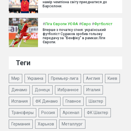
намір чемпіона світу приєднатися до
Барселони.
#
Ліга Європи УЄФА
#
Євро
#
Футболіст
Вперше з початку січня: український
футболіст Судаков зробив гольову
передачу за "Бенфіку" в рамках Ліги
Європи.
Теги
Мир
Украина
Премьер-лига
Англия
Киев
Динамо
Донецк
Избранное
Италия
Испания
ФК Динамо
Главное
Шахтер
Трансферы
Россия
Арсенал
ФК Шахтер
Германия
Харьков
Металлург