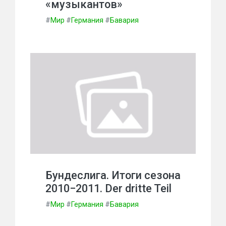
«музыкантов»
#
Мир
#
Германия
#
Бавария
Бундеслига. Итоги сезона
2010−2011. Der dritte Teil
#
Мир
#
Германия
#
Бавария