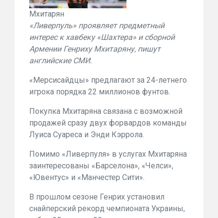
Мхитарян
«Ливерпуль» проявляет предметный
интерес к хавбеку «Шахтера» и сборной
Армении Генриху Мхитаряну, пишут
английские СМИ.
«Мерсисайдцы» предлагают за 24-летнего
игрока порядка 22 миллионов фунтов.
Покупка Мхитаряна связана с возможной
продажей сразу двух форвардов команды
Луиса Суареса и Энди Кэррола.
Помимо «Ливерпуля» в услугах Мхитаряна
заинтересованы «Барселона», «Челси»,
«Ювентус» и «Манчестер Сити».
В прошлом сезоне Генрих установил
снайперский рекорд чемпионата Украины,