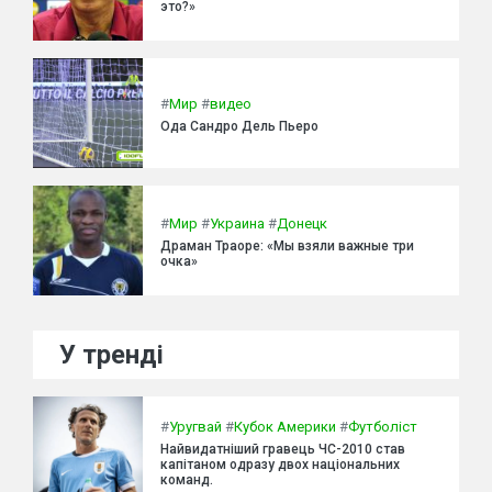
это?»
#
Мир
#
видео
Ода Сандро Дель Пьеро
#
Мир
#
Украина
#
Донецк
Драман Траоре: «Мы взяли важные три
очка»
У тренді
#
Уругвай
#
Кубок Америки
#
Футболіст
Найвидатніший гравець ЧС-2010 став
капітаном одразу двох національних
команд.