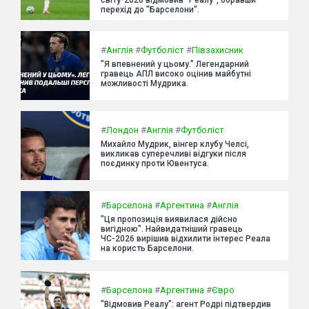
світу-2026 відмовив "Реалу", обравши
перехід до "Барселони".
#
Англія
#
Футболіст
#
Півзахисник
"Я впевнений у цьому." Легендарний
гравець АПЛ високо оцінив майбутні
можливості Мудрика.
#
Лондон
#
Англія
#
Футболіст
Михайло Мудрик, вінгер клубу Челсі,
викликав суперечливі відгуки після
поєдинку проти Ювентуса.
#
Барселона
#
Аргентина
#
Англія
"Ця пропозиція виявилася дійсно
вигідною". Найвидатніший гравець
ЧС-2026 вирішив відхилити інтерес Реала
на користь Барселони.
#
Барселона
#
Аргентина
#
Євро
"Відмовив Реалу": агент Родрі підтвердив