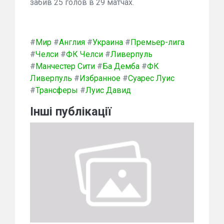
забив 25 голов в 29 матчах.
#
Мир
#
Англия
#
Украина
#
Премьер-лига
#
Челси
#
ФК Челси
#
Ливерпуль
#
Манчестер Сити
#
Ба Демба
#
ФК
Ливерпуль
#
Избранное
#
Суарес Луис
#
Трансферы
#
Луис Давид
Інші публікації