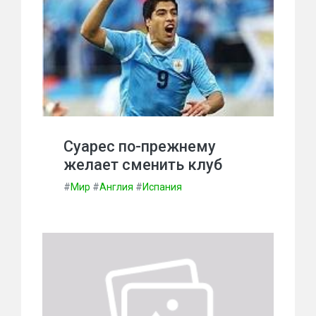
Суарес по-прежнему
желает сменить клуб
#
Мир
#
Англия
#
Испания