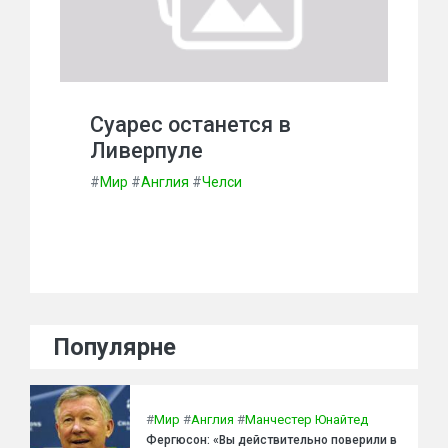
Суарес останется в
Ливерпуле
#
Мир
#
Англия
#
Челси
Популярне
#
Мир
#
Англия
#
Манчестер Юнайтед
Фергюсон: «Вы действительно поверили в