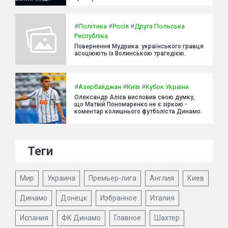
#
Політика
#
Росія
#
Друга Польська
Республіка
Повернення Мудрика: українського гравця
асоціюють із Волинською трагедією.
#
Азербайджан
#
Київ
#
Кубок України
Олександр Алієв висловив свою думку,
що Матвій Пономаренко не є зіркою -
коментар колишнього футболіста Динамо.
Теги
Мир
Украина
Премьер-лига
Англия
Киев
Динамо
Донецк
Избранное
Италия
Испания
ФК Динамо
Главное
Шахтер