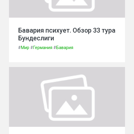
Бавария психует. Обзор 33 тура
Бундеслиги
#
Мир
#
Германия
#
Бавария