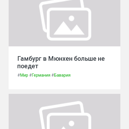
Гамбург в Мюнхен больше не
поедет
#
Мир
#
Германия
#
Бавария