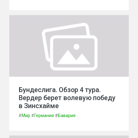
Бундеслига. Обзор 4 тура.
Вердер берет волевую победу
в Зинсхайме
#
Мир
#
Германия
#
Бавария