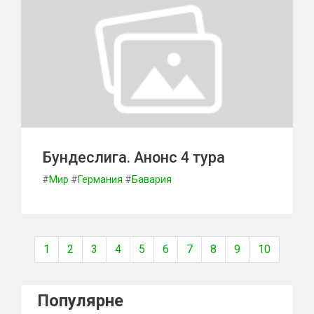
Бундеслига. Анонс 4 тура
#
Мир
#
Германия
#
Бавария
1
2
3
4
5
6
7
8
9
10
Популярне