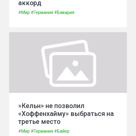
аккорд
#
Мир
#
Германия
#
Бавария
»Кельн» не позволил
«Хоффенхайму» выбраться на
третье место
#
Мир
#
Германия
#
Байер