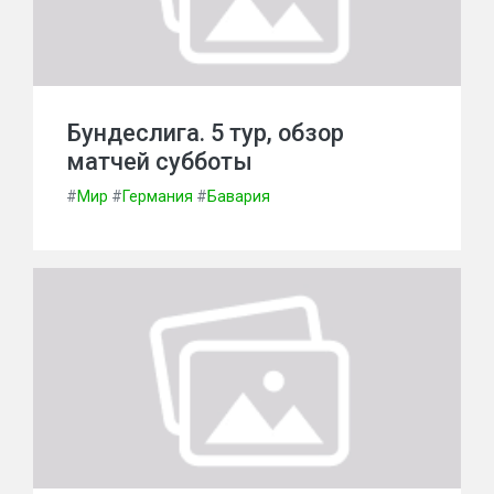
Бундеслига. 5 тур, обзор
матчей субботы
#
Мир
#
Германия
#
Бавария