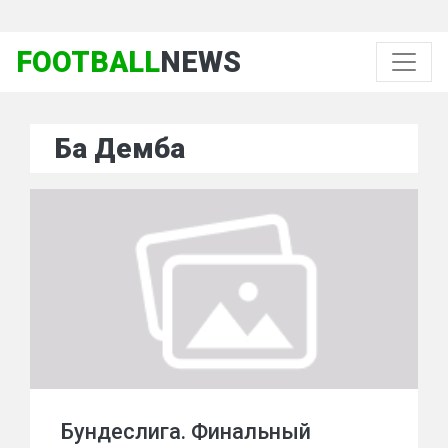
FOOTBALL
NEWS
Ба Демба
Бундеслига. Финальный