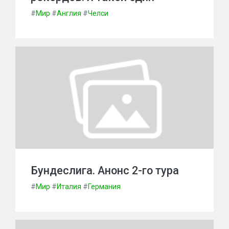
#
Мир
#
Англия
#
Челси
Бундеслига. Анонс 2-го тура
#
Мир
#
Италия
#
Германия