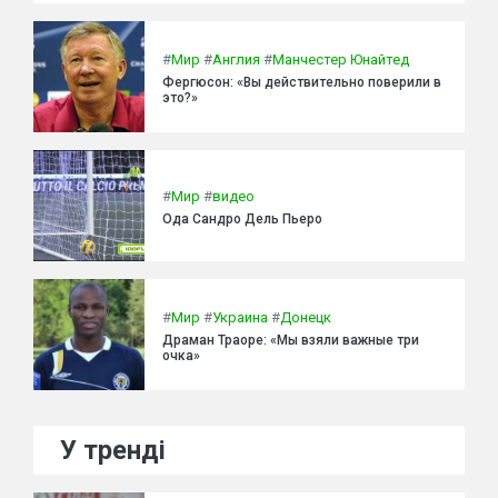
#
Мир
#
Англия
#
Манчестер Юнайтед
Фергюсон: «Вы действительно поверили в
это?»
#
Мир
#
видео
Ода Сандро Дель Пьеро
#
Мир
#
Украина
#
Донецк
Драман Траоре: «Мы взяли важные три
очка»
У тренді