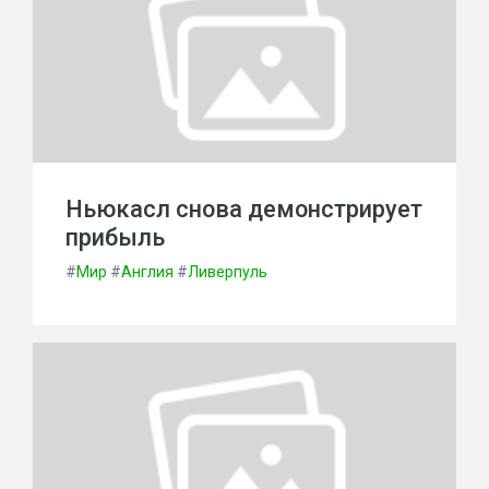
Ньюкасл снова демонстрирует
прибыль
#
Мир
#
Англия
#
Ливерпуль