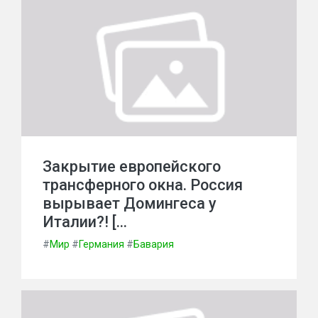
Закрытие европейского
трансферного окна. Россия
вырывает Домингеса у
Италии?! […
#
Мир
#
Германия
#
Бавария