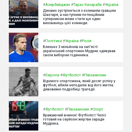
#
Азербайджан
#
Тарас Качараба
#
Україна
Динамо зустрінеться з колишнім гравцем
Шахтаря, а наступним потенційним
суперником може стати ще один
вихованець цієї команди.
#
Політика
#
Україна
#
Росія
Близько 3 мільйонів на зап'ясті:
український спортсмен Мудрик здивував
своїм вибором годинника.
#
Європа
#
Футболіст
#
Півзахисник
Відомого спортсмена, який досяг успіху у
футболі, вбили неподалік від його житла:
дивовижні подробиці трагедії.
#
Футболіст
#
Півзахисник
#
Спорт
Вражаючий вчинок! Футболіст Челсі
готовий на серйозні жертви заради
Мудрика.