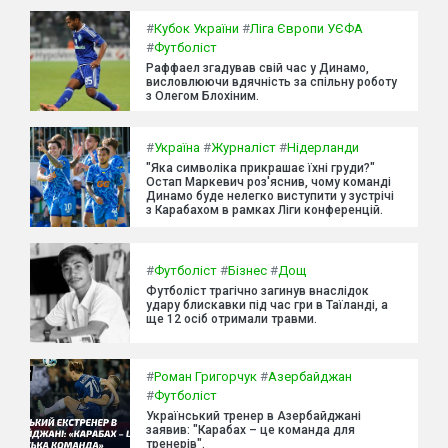
#
Кубок України
#
Ліга Європи УЄФА
#
Футболіст
Раффаел згадував свій час у Динамо,
висловлюючи вдячність за спільну роботу
з Олегом Блохіним.
#
Україна
#
Журналіст
#
Нідерланди
"Яка символіка прикрашає їхні груди?"
Остап Маркевич роз'яснив, чому команді
Динамо буде нелегко виступити у зустрічі
з Карабахом в рамках Ліги конференцій.
#
Футболіст
#
Бізнес
#
Дощ
Футболіст трагічно загинув внаслідок
удару блискавки під час гри в Таїланді, а
ще 12 осіб отримали травми.
#
Роман Григорчук
#
Азербайджан
#
Футболіст
Український тренер в Азербайджані
заявив: "Карабах – це команда для
тренерів".