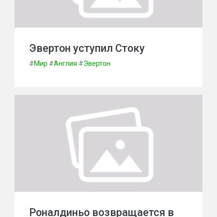
Эвертон уступил Стоку
#
Мир
#
Англия
#
Эвертон
Роналдиньо возвращается в