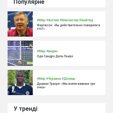
Популярне
#
Мир
#
Англия
#
Манчестер Юнайтед
Фергюсон: «Вы действительно поверили в
это?»
#
Мир
#
видео
Ода Сандро Дель Пьеро
#
Мир
#
Украина
#
Донецк
Драман Траоре: «Мы взяли важные три
очка»
У тренді