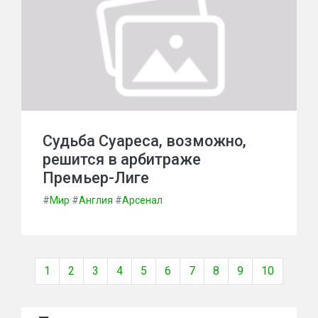
Судьба Суареса, возможно,
решится в арбитраже
Премьер-Лиге
#
Мир
#
Англия
#
Арсенал
1
2
3
4
5
6
7
8
9
10