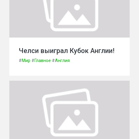
Челси выиграл Кубок Англии!
#
Мир
#
Главное
#
Англия