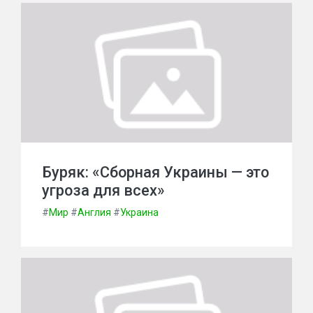
Буряк: «Сборная Украины — это
угроза для всех»
#
Мир
#
Англия
#
Украина