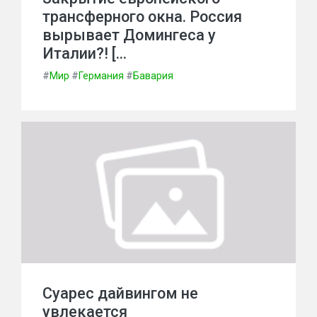
трансферного окна. Россия
вырывает Домингеса у
Италии?! […
#
Мир
#
Германия
#
Бавария
Суарес дайвингом не
увлекается