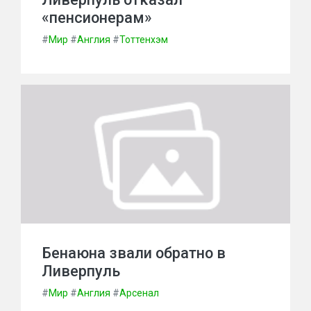
«пенсионерам»
#
Мир
#
Англия
#
Тоттенхэм
Бенаюна звали обратно в
Ливерпуль
#
Мир
#
Англия
#
Арсенал