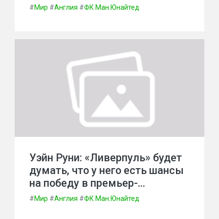
#
Мир
#
Англия
#
ФК Ман.Юнайтед
Уэйн Руни: «Ливерпуль» будет
думать, что у него есть шансы
на победу в премьер-…
#
Мир
#
Англия
#
ФК Ман.Юнайтед