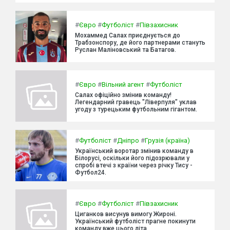
#
Євро
#
Футболіст
#
Півзахисник
Мохаммед Салах приєднується до
Трабзонспору, де його партнерами стануть
Руслан Маліновський та Батагов.
#
Євро
#
Вільний агент
#
Футболіст
Салах офіційно змінив команду!
Легендарний гравець "Ліверпуля" уклав
угоду з турецьким футбольним гігантом.
#
Футболіст
#
Дніпро
#
Грузія (країна)
Український воротар змінив команду в
Білорусі, оскільки його підозрювали у
спробі втечі з країни через річку Тису -
Футбол24.
#
Євро
#
Футболіст
#
Півзахисник
Циганков висунув вимогу Жироні.
Український футболіст прагне покинути
команду вже цього літа.