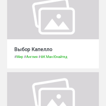
Выбор Капелло
#
Мир
#
Англия
#
ФК Ман.Юнайтед