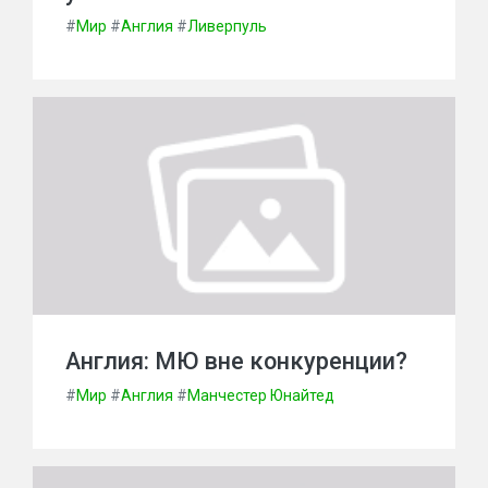
#
Мир
#
Англия
#
Ливерпуль
Англия: МЮ вне конкуренции?
#
Мир
#
Англия
#
Манчестер Юнайтед