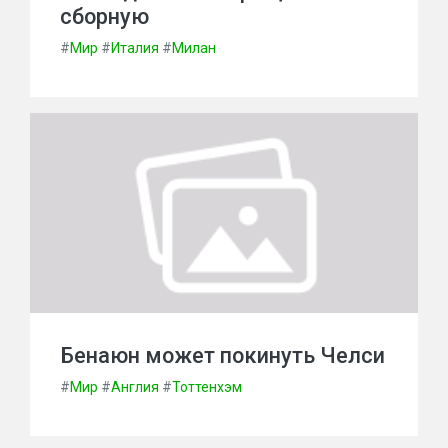
сборную
#
Мир
#
Италия
#
Милан
Бенаюн может покинуть Челси
#
Мир
#
Англия
#
Тоттенхэм