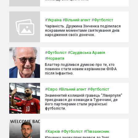
#
Україна
#
Вільний агент
#
Футболіст
Чарівність. Дружина Зінченка поділилася
яскравими моментами святкування днів
народження своїх донечок.
#
Футболіст
#
Саудівська Аравія
#
Норвегія
Блаттер поділився думкою про те, хто
повинен стати новим керівником ФІФА
після Інфантіно.
#
Євро
#
Вільний агент
#
Футболіст
Знаменитий колишній гравець "Ліверпуля"
приєднався до команди в Туреччині, де
його партнерами стали українські
футболісти.
#
Харків
#
Футболіст
#
Півзахисник
Юрченко знову приєднався до Зорі.