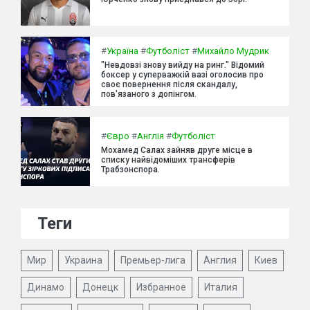
#
Україна
#
Футболіст
#
Михайло Мудрик
"Невдовзі знову вийду на ринг." Відомий
боксер у суперважкій вазі оголосив про
своє повернення після скандалу,
пов'язаного з допінгом.
#
Євро
#
Англія
#
Футболіст
Мохамед Салах зайняв друге місце в
списку найвідоміших трансферів
Трабзонспора.
Теги
Мир
Украина
Премьер-лига
Англия
Киев
Динамо
Донецк
Избранное
Италия