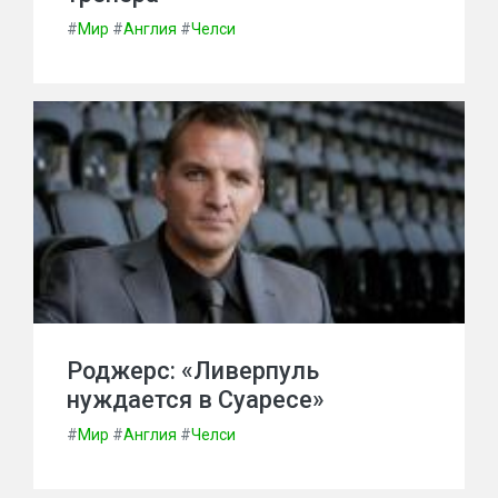
#
Мир
#
Англия
#
Челси
Роджерс: «Ливерпуль
нуждается в Суаресе»
#
Мир
#
Англия
#
Челси