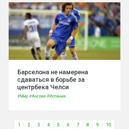
Барселона не намерена
сдаваться в борьбе за
центрбека Челси
#
Мир
#
Англия
#
Испания
1
2
3
4
5
6
7
8
9
10