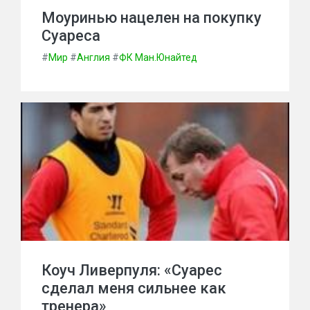
Моуринью нацелен на покупку
Суареса
#
Мир
#
Англия
#
ФК Ман.Юнайтед
Коуч Ливерпуля: «Суарес
сделал меня сильнее как
тренера»