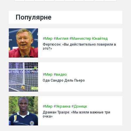
Популярне
#
Мир
#
Англия
#
Манчестер Юнайтед
Фергюсон: «Вы действительно поверили в
это?»
#
Мир
#
видео
Ода Сандро Дель Пьеро
#
Мир
#
Украина
#
Донецк
Драман Траоре: «Мы взяли важные три
очка»