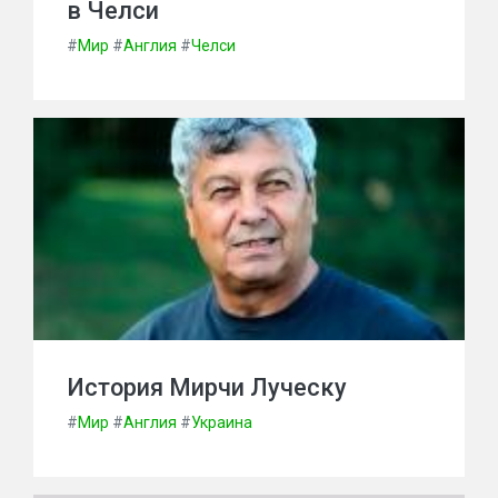
в Челси
#
Мир
#
Англия
#
Челси
История Мирчи Луческу
#
Мир
#
Англия
#
Украина