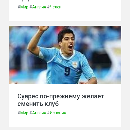
#
Мир
#
Англия
#
Челси
Суарес по-прежнему желает
сменить клуб
#
Мир
#
Англия
#
Испания