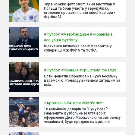
Український футболіст, який виступав у
Польщі та брав участь у єврокубках,
оголосив про закінчення своєї кар'єри -
Футбол24.
#
Футбол
#
Азербайджан
#
Українська
асоціація футболу
Шевченко визначив своїх фаворитів у
суперечці між ФІФА та УЄФА.
#
Футбол
#
Франція
#
Кріштіану Роналду
Сотні фанатів зібралися на чужу весільну
церемонію. Роналду виявився хитрішим за
всіх.
#
Аргентина
#
Англія
#
Футболіст
10 мільйонів доларів за "Руку Бога":
знамените футбольне взяття воріт,
оформлене Дієго Марадоною на світовому
чемпіонаті, буде продано на аукціоні.