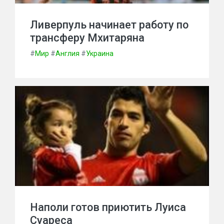
Ливерпуль начинает работу по
трансферу Мхитаряна
#
Мир
#
Англия
#
Украина
Наполи готов приютить Луиса
Суареса