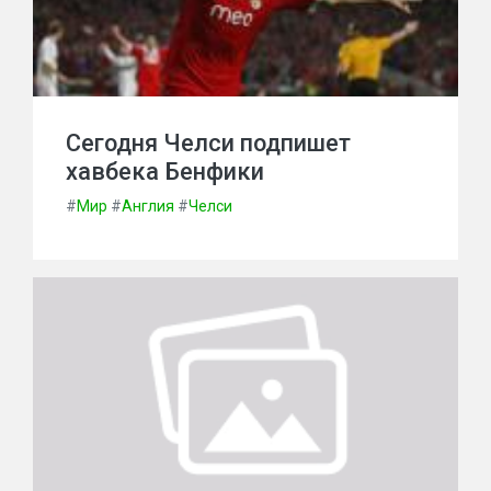
Сегодня Челси подпишет
хавбека Бенфики
#
Мир
#
Англия
#
Челси