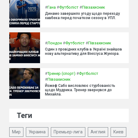
#
Гана
#
Футболіст
#
Півзахисник
Динамо завершило угоду щодо переходу
хавбека перед початком сезону в УПЛ.
#
Лондон
#
Футболіст
#
Півзахисник
Один з провідних клубів в Україні знайшов
нову альтернативу для Вінісіуса Жуніора.
#
Тренер (спорт)
#
Футболіст
#
Півзахисник
Йожеф Сабо висловлює стурбованість
щодо Мудрика. Тренер звернувся до
Михайла.
Теги
Мир
Украина
Премьер-лига
Англия
Киев