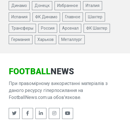
Динамо
Донецк
Избранное
Италия
Испания
ФК Динамо
Главное
Шахтер
Трансферы
Россия
Арсенал
ФК Шахтер
Германия
Харьков
Металлург
FOOTBALL
NEWS
При правомірному використанні матеріалів з
даного ресурсу гіперпосилання на
FootballNews.com.ua обов'язкове.