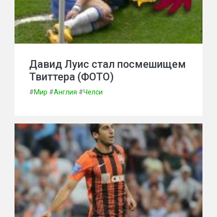
Давид Луис стал посмешищем
Твиттера (ФОТО)
#
Мир
#
Англия
#
Челси