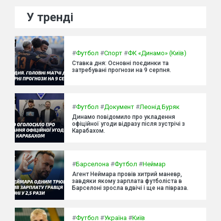
У тренді
#
Футбол
#
Спорт
#
ФК «Динамо» (Київ)
Ставка дня: Основні поєдинки та
затребувані прогнози на 9 серпня.
#
Футбол
#
Документ
#
Леонід Буряк
Динамо повідомило про укладення
офіційної угоди відразу після зустрічі з
Карабахом.
#
Барселона
#
Футбол
#
Неймар
Агент Неймара провів хитрий маневр,
завдяки якому зарплата футболіста в
Барселоні зросла вдвічі і ще на півраза.
#
Футбол
#
Україна
#
Київ