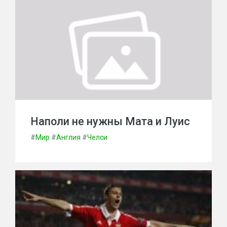
Наполи не нужны Мата и Луис
#
Мир
#
Англия
#
Челси