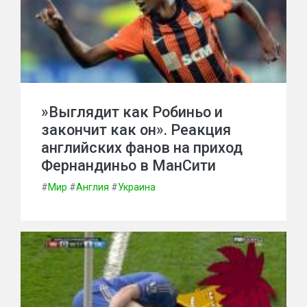
»Выглядит как Робиньо и
закончит как он». Реакция
английских фанов на приход
Фернандиньо в МанСити
#
Мир
#
Англия
#
Украина