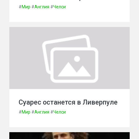
#
Мир
#
Англия
#
Челси
Суарес останется в Ливерпуле
#
Мир
#
Англия
#
Челси