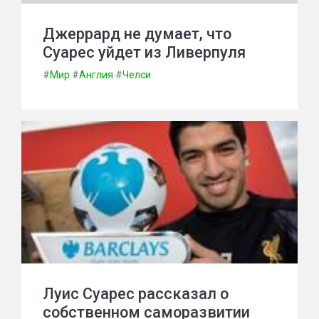
Джеррард не думает, что
Суарес уйдет из Ливерпуля
#
Мир
#
Англия
#
Челси
Луис Суарес рассказал о
собственном саморазвитии