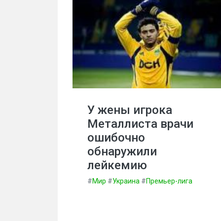
У жены игрока
Металлиста врачи
ошибочно
обнаружили
лейкемию
#
Мир
#
Украина
#
Премьер-лига