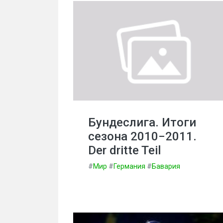
Бундеслига. Итоги
сезона 2010−2011.
Der dritte Teil
#
Мир
#
Германия
#
Бавария