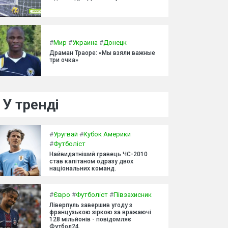
#
Мир
#
Украина
#
Донецк
Драман Траоре: «Мы взяли важные
три очка»
У тренді
#
Уругвай
#
Кубок Америки
#
Футболіст
Найвидатніший гравець ЧС-2010
став капітаном одразу двох
національних команд.
#
Євро
#
Футболіст
#
Півзахисник
Ліверпуль завершив угоду з
французькою зіркою за вражаючі
128 мільйонів - повідомляє
Футбол24.