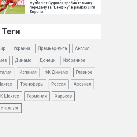
футболіст Судаков зробив гольову
передачу за "Бенфіку" в рамках Ліги
Європи.
Теги
ир
Украина
Премьер-лига
Англия
иев
Динамо
Донецк
Избранное
талия
Испания
ФК Динамо
Главное
ахтер
Трансферы
Россия
Арсенал
К Шахтер
Германия
Харьков
еталлург