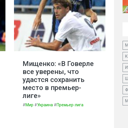
М
К
Мищенко: «В Говерле
И
все уверены, что
удастся сохранить
Ш
место в премьер-
Ф
лиге»
М
#
Мир
#
Украина
#
Премьер-лига