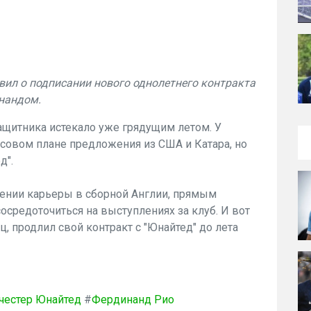
вил о подписании нового однолетнего контракта
нандом.
щитника истекало уже грядущим летом. У
овом плане предложения из США и Катара, но
д".
шении карьеры в сборной Англии, прямым
осредоточиться на выступлениях за клуб. И вот
ец, продлил свой контракт с "Юнайтед" до лета
честер Юнайтед
#
Фердинанд Рио