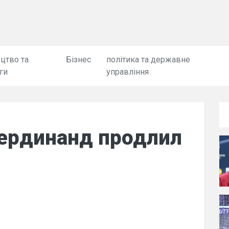
цтво та
Бізнес
політика та державне
ги
управління
ердинанд продлил