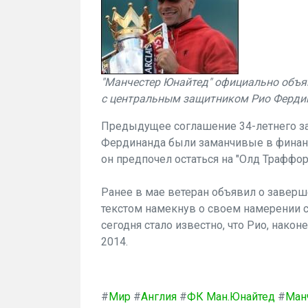
"Манчестер Юнайтед" официально объя
с центральным защитником Рио Ферди
Предыдущее соглашение 34-летнего за
Фердинанда были заманчивые в финанс
он предпочел остаться на "Олд Траффор
Ранее в мае ветеран объявил о завер
текстом намекнув о своем намерении с
сегодня стало известно, что Рио, након
2014.
#
Мир
#
Англия
#
ФК Ман.Юнайтед
#
Ман