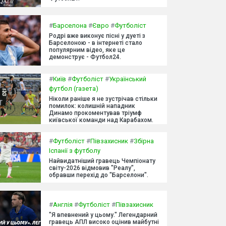
#
Барселона
#
Євро
#
Футболіст
Родрі вже виконує пісні у дуеті з
Барселоною - в інтернеті стало
популярним відео, яке це
демонструє - Футбол24.
#
Київ
#
Футболіст
#
Український
футбол (газета)
Ніколи раніше я не зустрічав стільки
помилок: колишній нападник
Динамо прокоментував тріумф
київської команди над Карабахом.
#
Футболіст
#
Півзахисник
#
Збірна
Іспанії з футболу
Найвидатніший гравець Чемпіонату
світу-2026 відмовив "Реалу",
обравши перехід до "Барселони".
#
Англія
#
Футболіст
#
Півзахисник
"Я впевнений у цьому." Легендарний
гравець АПЛ високо оцінив майбутні