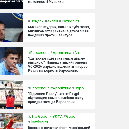
можливості Мудрика.
#
Лондон
#
Англія
#
Футболіст
Михайло Мудрик, вінгер клубу Челсі,
викликав суперечливі відгуки після
поєдинку проти Ювентуса.
#
Барселона
#
Аргентина
#
Англія
"Ця пропозиція виявилася дійсно
вигідною". Найвидатніший гравець
ЧС-2026 вирішив відхилити інтерес
Реала на користь Барселони.
#
Барселона
#
Аргентина
#
Євро
"Відмовив Реалу": агент Родрі
підтвердив намір чемпіона світу
приєднатися до Барселони.
#
Ліга Європи УЄФА
#
Євро
#
Футболіст
Вперше з початку січня: український