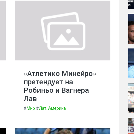
»Атлетико Минейро»
претендует на
Робиньо и Вагнера
Лав
#
Мир
#
Лат. Америка