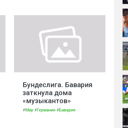
Бундеслига. Бавария
заткнула дома
«музыкантов»
#
Мир
#
Германия
#
Бавария