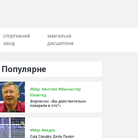
спортивний
змагальна
захід
дисципліна
Популярне
#
Мир
#
Англия
#
Манчестер
Юнайтед
Фергюсон: «Вы действительно
поверили в это?»
#
Мир
#
видео
Ода Сандро Дель Пьеро