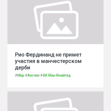
Рио Фердинанд не примет
участия в манчестерском
дерби
#
Мир
#
Англия
#
ФК Ман.Юнайтед