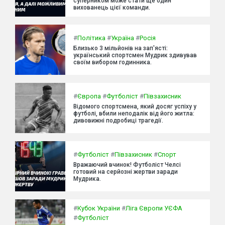
суперником може стати ще один
вихованець цієї команди.
#
Політика
#
Україна
#
Росія
Близько 3 мільйонів на зап'ясті:
український спортсмен Мудрик здивував
своїм вибором годинника.
#
Європа
#
Футболіст
#
Півзахисник
Відомого спортсмена, який досяг успіху у
футболі, вбили неподалік від його житла:
дивовижні подробиці трагедії.
#
Футболіст
#
Півзахисник
#
Спорт
Вражаючий вчинок! Футболіст Челсі
готовий на серйозні жертви заради
Мудрика.
#
Кубок України
#
Ліга Європи УЄФА
#
Футболіст