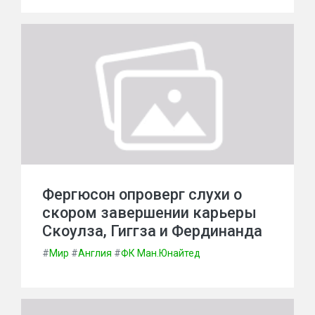
Фергюсон опроверг слухи о
скором завершении карьеры
Скоулза, Гиггза и Фердинанда
#
Мир
#
Англия
#
ФК Ман.Юнайтед