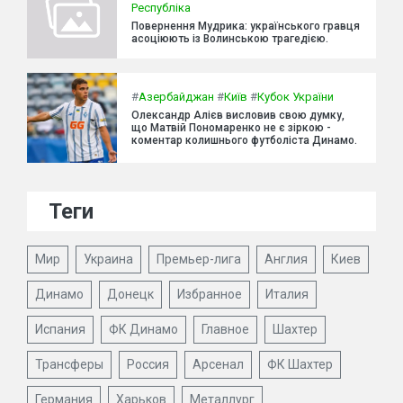
Республіка
Повернення Мудрика: українського гравця
асоціюють із Волинською трагедією.
#
Азербайджан
#
Київ
#
Кубок України
Олександр Алієв висловив свою думку,
що Матвій Пономаренко не є зіркою -
коментар колишнього футболіста Динамо.
Теги
Мир
Украина
Премьер-лига
Англия
Киев
Динамо
Донецк
Избранное
Италия
Испания
ФК Динамо
Главное
Шахтер
Трансферы
Россия
Арсенал
ФК Шахтер
Германия
Харьков
Металлург