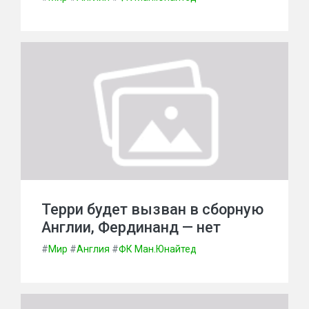
Терри будет вызван в сборную
Англии, Фердинанд — нет
#
Мир
#
Англия
#
ФК Ман.Юнайтед