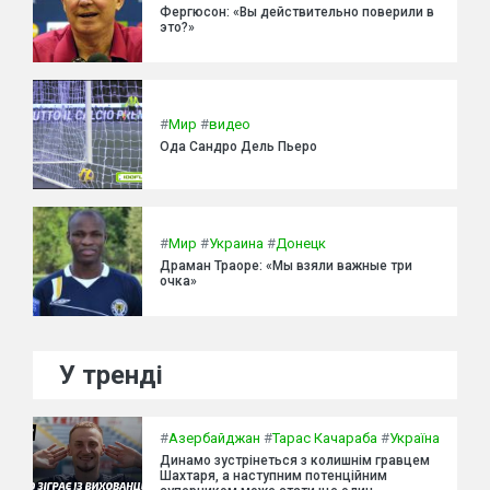
Фергюсон: «Вы действительно поверили в
это?»
#
Мир
#
видео
Ода Сандро Дель Пьеро
#
Мир
#
Украина
#
Донецк
Драман Траоре: «Мы взяли важные три
очка»
У тренді
#
Азербайджан
#
Тарас Качараба
#
Україна
Динамо зустрінеться з колишнім гравцем
Шахтаря, а наступним потенційним