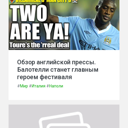
Обзор английской прессы.
Балотелли станет главным
героем фестиваля
#
Мир
#
Италия
#
Наполи