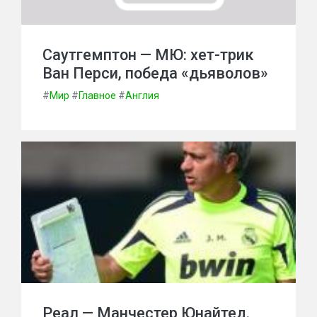
Саутгемптон — МЮ: хет-трик
Ван Перси, победа «дьяволов»
#
Мир
#
Главное
#
Англия
Реал — Манчестер Юнайтед.