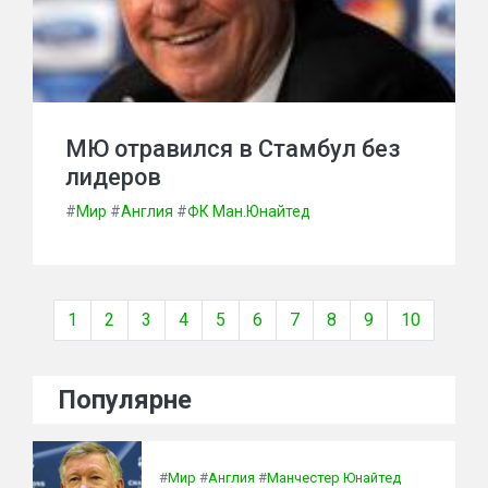
МЮ отравился в Стамбул без
лидеров
#
Мир
#
Англия
#
ФК Ман.Юнайтед
1
2
3
4
5
6
7
8
9
10
Популярне
#
Мир
#
Англия
#
Манчестер Юнайтед