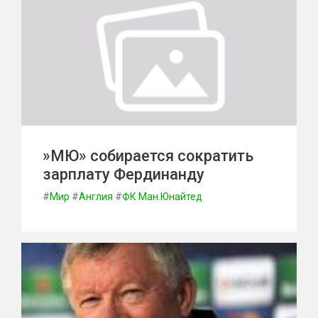
»МЮ» собирается сократить
зарплату Фердинанду
#
Мир
#
Англия
#
ФК Ман.Юнайтед