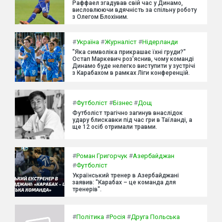
Раффаел згадував свій час у Динамо,
висловлюючи вдячність за спільну роботу
з Олегом Блохіним.
#
Україна
#
Журналіст
#
Нідерланди
"Яка символіка прикрашає їхні груди?"
Остап Маркевич роз'яснив, чому команді
Динамо буде нелегко виступити у зустрічі
з Карабахом в рамках Ліги конференцій.
#
Футболіст
#
Бізнес
#
Дощ
Футболіст трагічно загинув внаслідок
удару блискавки під час гри в Таїланді, а
ще 12 осіб отримали травми.
#
Роман Григорчук
#
Азербайджан
#
Футболіст
Український тренер в Азербайджані
заявив: "Карабах – це команда для
тренерів".
#
Політика
#
Росія
#
Друга Польська