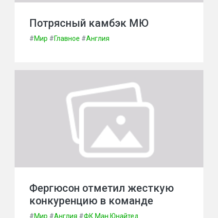
Потрясный камбэк МЮ
#
Мир
#
Главное
#
Англия
Фергюсон отметил жесткую
конкуренцию в команде
#
Мир
#
Англия
#
ФК Ман.Юнайтед