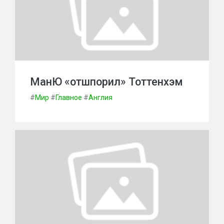
МанЮ «отшпорил» Тоттенхэм
#
Мир
#
Главное
#
Англия