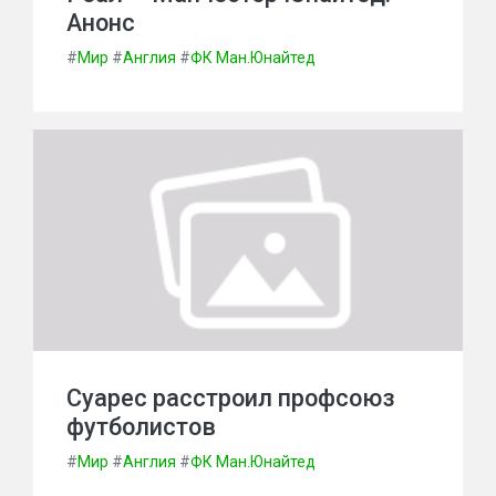
Анонс
#
Мир
#
Англия
#
ФК Ман.Юнайтед
Суарес расстроил профсоюз
футболистов
#
Мир
#
Англия
#
ФК Ман.Юнайтед