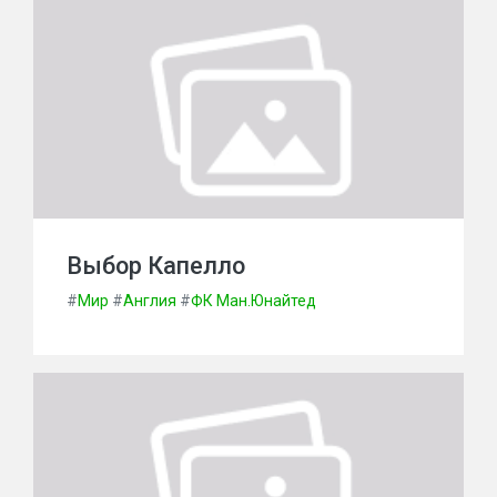
Выбор Капелло
#
Мир
#
Англия
#
ФК Ман.Юнайтед