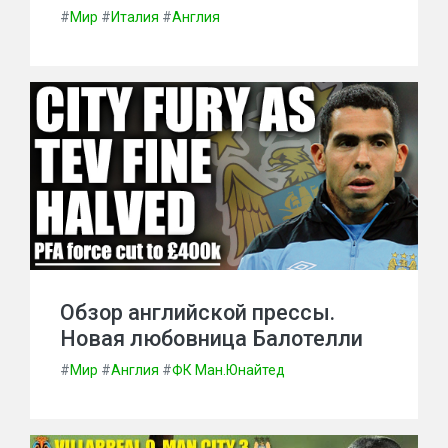
#
Мир
#
Италия
#
Англия
Обзор английской прессы.
Новая любовница Балотелли
#
Мир
#
Англия
#
ФК Ман.Юнайтед