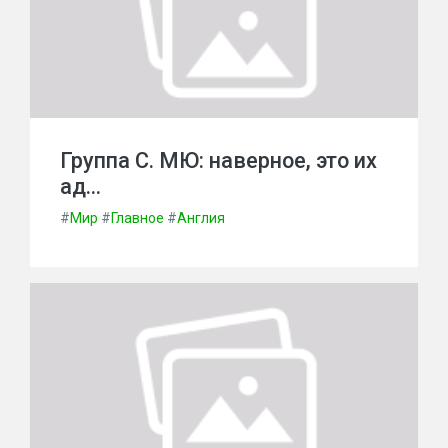
Группа С. МЮ: наверное, это их
ад…
#
Мир
#
Главное
#
Англия