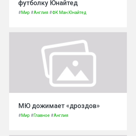
футболку Юнайтед
#
Мир
#
Англия
#
ФК Ман.Юнайтед
МЮ дожимает «дроздов»
#
Мир
#
Главное
#
Англия