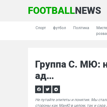
FOOTBALL
NEWS
Спорт
футбол
Політика
Мисте
розва
Группа С. МЮ: н
ад…
Не путайте эпитеты и понятия. Мы ста
стороны как МанЮ в целом, так и сэра 