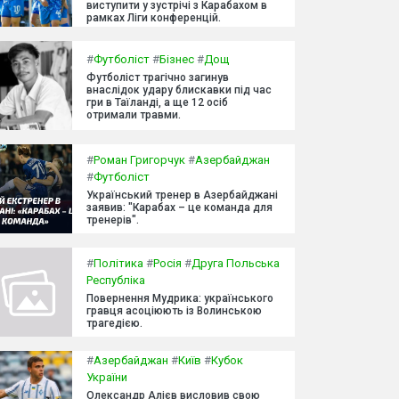
виступити у зустрічі з Карабахом в
рамках Ліги конференцій.
#
Футболіст
#
Бізнес
#
Дощ
Футболіст трагічно загинув
внаслідок удару блискавки під час
гри в Таїланді, а ще 12 осіб
отримали травми.
#
Роман Григорчук
#
Азербайджан
#
Футболіст
Український тренер в Азербайджані
заявив: "Карабах – це команда для
тренерів".
#
Політика
#
Росія
#
Друга Польська
Республіка
Повернення Мудрика: українського
гравця асоціюють із Волинською
трагедією.
#
Азербайджан
#
Київ
#
Кубок
України
Олександр Алієв висловив свою