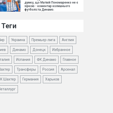
думку, що Матвій Пономаренко не є
зіркою - коментар колишнього
футболіста Динамо.
Теги
ир
Украина
Премьер-лига
Англия
иев
Динамо
Донецк
Избранное
талия
Испания
ФК Динамо
Главное
ахтер
Трансферы
Россия
Арсенал
К Шахтер
Германия
Харьков
еталлург