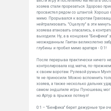
вести игру и постепенно нагнетать обс
хозяев стали прорезаться. Здорово при
просвистел рядом со штангой. Хорошо 
мимо. Прорывался к воротам Граховаца
нейтрализовать. "Оцелулу" в эти мину
хозяева атаковать опасались, а контра
выходили. Ну, а в концовке "Бенфика" з
неожиданным. Гаитан великолепно заб
глубины и пробил мимо вратаря - 0:1!
После перерыва практически ничего не
контролировала ход матча, по-прежнем
к своим воротам. Рулевой румын Мунтя
те не приносили. Можно вспомнить тол
хозяев, а также несколько дальних уда
самом эндшпиле игры Пуношевац мог с
но Артур в прыжке потянул!
0:1 – "Бенфика" берет дежурные три оч