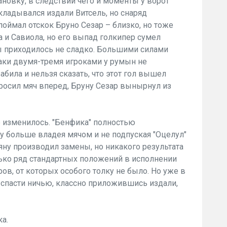
тановку, в следствии чего и моменты у ворот
кладывался издали Витсель, но снаряд
поймал отскок Бруно Сезар – близко, но тоже
 и Савиола, но его выпад голкипер сумел
ты приходилось не сладко. Большими силами
таки двумя-тремя игроками у румын не
абила и нельзя сказать, что этот гол вышел
росил мяч вперед, Бруну Сезар вынырнул из
 изменилось. "Бенфика" полностью
у больше владея мячом и не подпуская "Оцелул"
ну производил замены, но никакого результата
ько ряд стандартных положений в исполнении
ров, от которых особого толку не было. Но уже в
пасти ничью, классно приложившись издали,
ка.