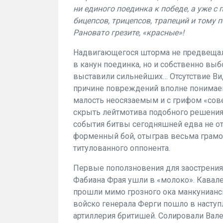
ни единого поединка к победе, а уже с
бицепсов, трицепсов, трапеций и тому 
Рановато грезите, «красные»!
Надвигающегося шторма не предвещало
в канун поединка, но и собственно выб
выставили сильнейших… Отсутствие Вид
причине повреждений вполне понимаемо
малость неосязаемым и с грифом «сове
скрыть лейтмотива подобного решения 
события битвы сегодняшней едва не от
форменный бой, отыграв весьма грамот
титулованного оппонента.
Первые поползновения для заострения
Фабиана Фрая ушли в «молоко». Кавал
прошли мимо грозного ока манкунианс
войско генерала Ферги пошло в наступ
артиллерия бритишей. Солировали Валенс