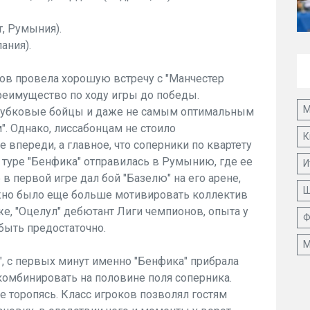
т, Румыния).
ания).
ов провела хорошую встречу с "Манчестер
преимущество по ходу игры до победы.
М
кубковые бойцы и даже не самым оптимальным
м". Однако, лиссабонцам не стоило
К
е впереди, а главное, что соперники по квартету
 туре "Бенфика" отправилась в Румынию, где ее
И
в первой игре дал бой "Базелю" на его арене,
Ш
лжно было еще больше мотивировать коллектив
же, "Оцелул" дебютант Лиги чемпионов, опыта у
Ф
быть предостаточно.
М
л", с первых минут именно "Бенфика" прибрала
 комбинировать на половине поля соперника.
е торопясь. Класс игроков позволял гостям