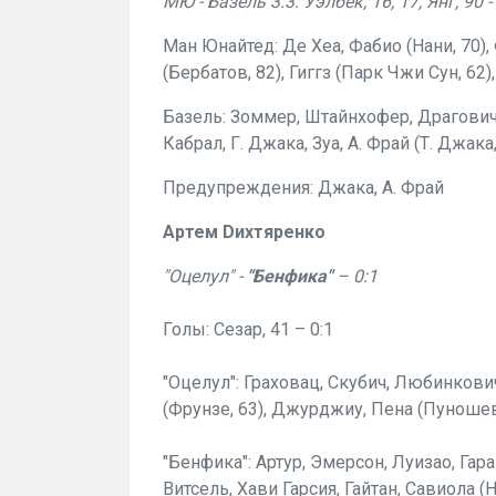
МЮ - Базель 3:3: Уэлбек, 16, 17, Янг, 90 -
Ман Юнайтед: Де Хеа, Фабио (Нани, 70)
(Бербатов, 82), Гиггз (Парк Чжи Сун, 62)
Базель: Зоммер, Штайнхофер, Драгович,
Кабрал, Г. Джака, Зуа, А. Фрай (Т. Джака
Предупреждения: Джака, А. Фрай
Артем Dихтяренко
"Оцелул" -
"Бенфика"
– 0:1
Голы: Сезар, 41 – 0:1
"Оцелул": Граховац, Скубич, Любинкович
(Фрунзе, 63), Джурджиу, Пена (Пуношев
"Бенфика": Артур, Эмерсон, Луизао, Гар
Витсель, Хави Гарсия, Гайтан, Савиола (Н