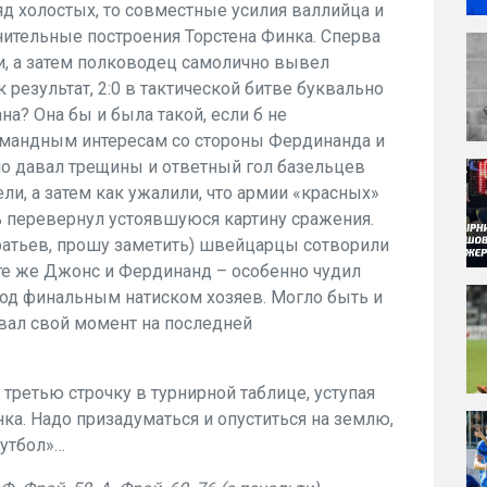
яд холостых, то совместные усилия валлийца и
ительные построения Торстена Финка. Сперва
и, а затем полководец самолично вывел
 результат, 2:0 в тактической битве буквально
на? Она бы и была такой, если б не
омандным интересам со стороны Фердинанда и
но давал трещины и ответный гол базельцев
и, а затем как ужалили, что армии «красных»
чь перевернул устоявшуюся картину сражения.
атьев, прошу заметить) швейцарцы сотворили
те же Джонс и Фердинанд – особенно чудил
 под финальным натиском хозяев. Могло быть и
овал свой момент на последней
третью строчку в турнирной таблице, уступая
ка. Надо призадуматься и опуститься на землю,
футбол»…