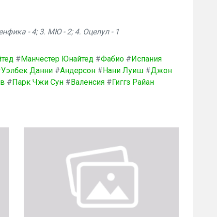
нфика - 4; 3. МЮ - 2; 4. Оцелул - 1
йтед
#
Манчестер Юнайтед
#
Фабио
#
Испания
#
Уэлбек Данни
#
Андерсон
#
Нани Луиш
#
Джон
ов
#
Парк Чжи Сун
#
Валенсия
#
Гиггз Райан