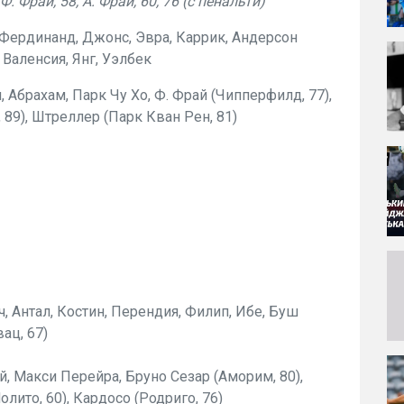
 Ф. Фрай, 58, А. Фрай, 60, 76 (с пенальти)
, Фердинанд, Джонс, Эвра, Каррик, Андерсон
, Валенсия, Янг, Уэлбек
 Абрахам, Парк Чу Хо, Ф. Фрай (Чипперфилд, 77),
, 89), Штреллер (Парк Кван Рен, 81)
, Антал, Костин, Перендия, Филип, Ибе, Буш
ац, 67)
ай, Макси Перейра, Бруно Сезар (Аморим, 80),
олито, 60), Кардосо (Родриго, 76)