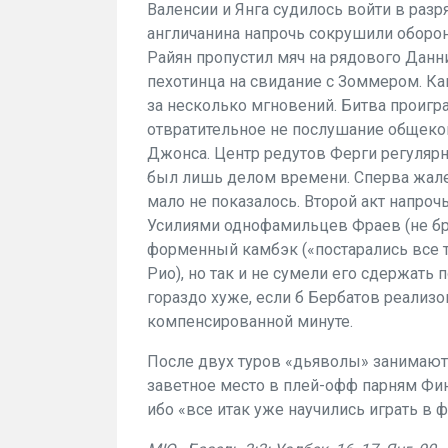
Валенсии и Янга судилось войти в разр
англичанина напрочь сокрушили оборон
Райян пропустил мяч на рядового Данн
пехотинца на свидание с Зоммером. Как
за несколько мгновений. Битва проигра
отвратительное не послушание общек
Джонса. Центр редутов Ферги регуляр
был лишь делом времени. Сперва жалел
мало не показалось. Второй акт напро
Усилиями однофамильцев Фраев (не бр
форменный камбэк («постарались все 
Рио), но так и не сумели его сдержать
гораздо хуже, если б Бербатов реализ
компенсированной минуте.
После двух туров «дьяволы» занимают 
заветное место в плей-офф парням Фин
ибо «все итак уже научились играть в 