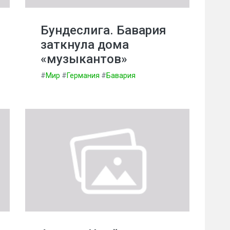
Бундеслига. Бавария
заткнула дома
«музыкантов»
#
Мир
#
Германия
#
Бавария