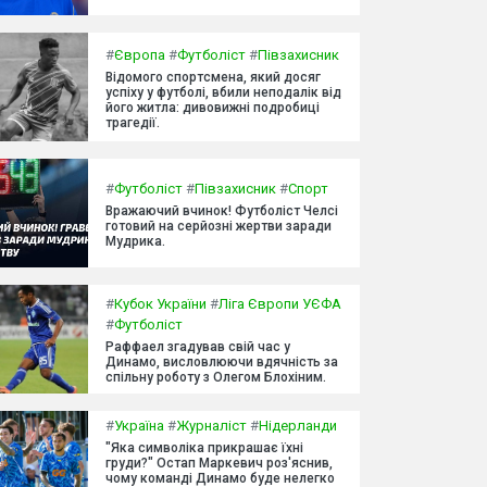
#
Європа
#
Футболіст
#
Півзахисник
Відомого спортсмена, який досяг
успіху у футболі, вбили неподалік від
його житла: дивовижні подробиці
трагедії.
#
Футболіст
#
Півзахисник
#
Спорт
Вражаючий вчинок! Футболіст Челсі
готовий на серйозні жертви заради
Мудрика.
#
Кубок України
#
Ліга Європи УЄФА
#
Футболіст
Раффаел згадував свій час у
Динамо, висловлюючи вдячність за
спільну роботу з Олегом Блохіним.
#
Україна
#
Журналіст
#
Нідерланди
"Яка символіка прикрашає їхні
груди?" Остап Маркевич роз'яснив,
чому команді Динамо буде нелегко