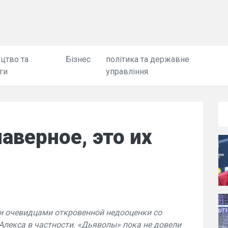
цтво та
Бізнес
політика та державне
ги
управління
аверное, это их
ли очевидцами откровенной недооценки со
Алекса в частности. «Дьяволы» пока не довели