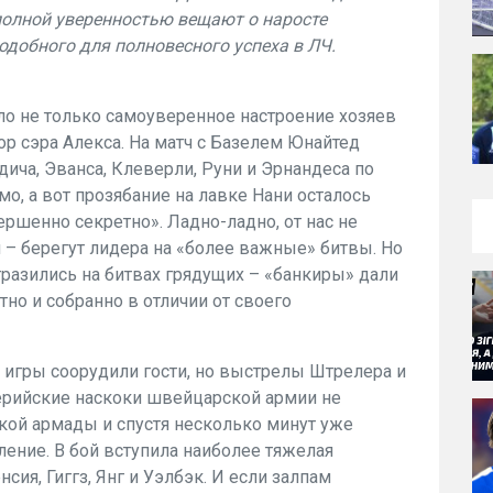
 полной уверенностью вещают о наросте
подобного для полновесного успеха в ЛЧ.
 не только самоуверенное настроение хозяев
ор сэра Алекса. На матч с Базелем Юнайтед
ича, Эванса, Клеверли, Руни и Эрнандеса по
, а вот прозябание на лавке Нани осталось
ршенно секретно». Ладно-ладно, от нас не
– берегут лидера на «более важные» битвы. Но
разились на битвах грядущих – «банкиры» дали
но и собранно в отличии от своего
 игры соорудили гости, но выстрелы Штрелера и
ерийские наскоки швейцарской армии не
кой армады и спустя несколько минут уже
ление. В бой вступила наиболее тяжелая
ия, Гиггз, Янг и Уэлбэк. И если залпам