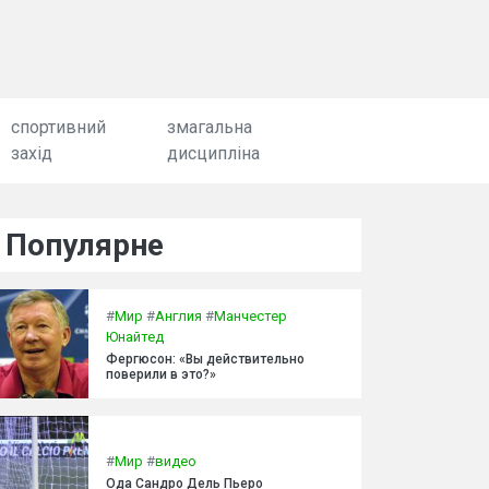
спортивний
змагальна
захід
дисципліна
Популярне
#
Мир
#
Англия
#
Манчестер
Юнайтед
Фергюсон: «Вы действительно
поверили в это?»
#
Мир
#
видео
Ода Сандро Дель Пьеро