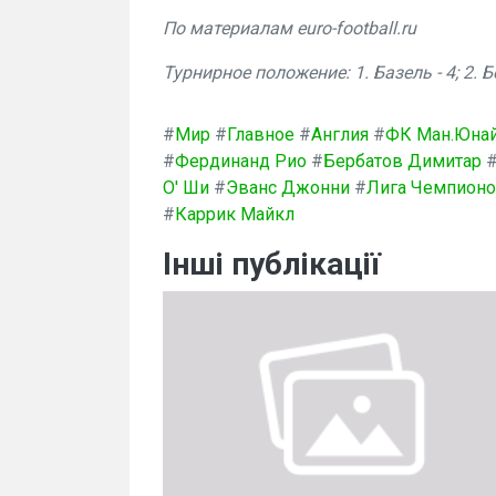
По материалам euro-football.ru
Турнирное положение: 1. Базель - 4; 2. Бе
#
Мир
#
Главное
#
Англия
#
ФК Ман.Юна
#
Фердинанд Рио
#
Бербатов Димитар
О' Ши
#
Эванс Джонни
#
Лига Чемпион
#
Каррик Майкл
Інші публікації