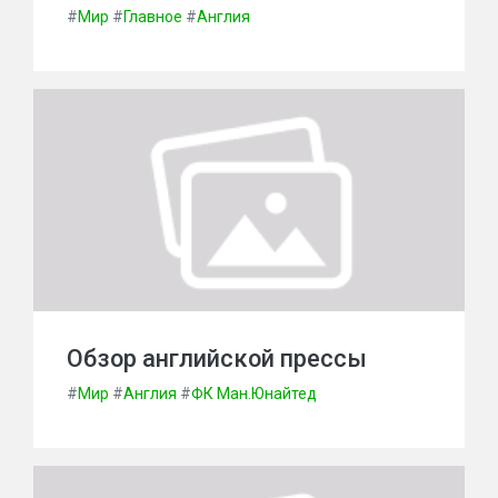
#
Мир
#
Главное
#
Англия
Обзор английской прессы
#
Мир
#
Англия
#
ФК Ман.Юнайтед