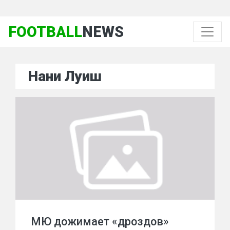
FOOTBALL
NEWS
Нани Луиш
МЮ дожимает «дроздов»