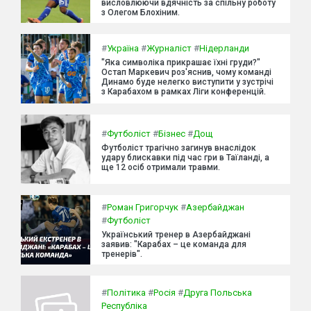
висловлюючи вдячність за спільну роботу
з Олегом Блохіним.
#
Україна
#
Журналіст
#
Нідерланди
"Яка символіка прикрашає їхні груди?"
Остап Маркевич роз'яснив, чому команді
Динамо буде нелегко виступити у зустрічі
з Карабахом в рамках Ліги конференцій.
#
Футболіст
#
Бізнес
#
Дощ
Футболіст трагічно загинув внаслідок
удару блискавки під час гри в Таїланді, а
ще 12 осіб отримали травми.
#
Роман Григорчук
#
Азербайджан
#
Футболіст
Український тренер в Азербайджані
заявив: "Карабах – це команда для
тренерів".
#
Політика
#
Росія
#
Друга Польська
Республіка