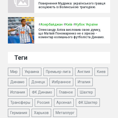
Повернення Мудрика: українського гравця
асоціюють із Волинською трагедією.
#
Азербайджан
#
Київ
#
Кубок України
Олександр Алієв висловив свою думку,
що Матвій Пономаренко не є зіркою -
коментар колишнього футболіста Динамо.
Теги
Мир
Украина
Премьер-лига
Англия
Киев
Динамо
Донецк
Избранное
Италия
Испания
ФК Динамо
Главное
Шахтер
Трансферы
Россия
Арсенал
ФК Шахтер
Германия
Харьков
Металлург