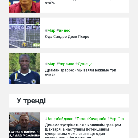
это?»
#
Мир
#
видео
Ода Сандро Дель Пьеро
#
Мир
#
Украина
#
Донецк
Драман Траоре: «Мы взяли важные три
очка»
У тренді
#
Азербайджан
#
Тарас Качараба
#
Україна
Динамо зустрінеться з колишнім гравцем
Шахтаря, а наступним потенційним
суперником може стати ще один
вихованець цієї команди.