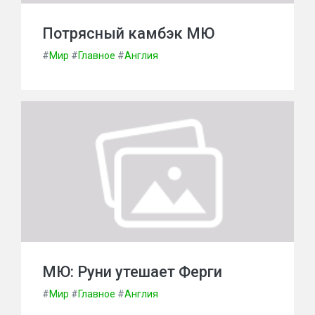
Потрясный камбэк МЮ
#
Мир
#
Главное
#
Англия
МЮ: Руни утешает Ферги
#
Мир
#
Главное
#
Англия