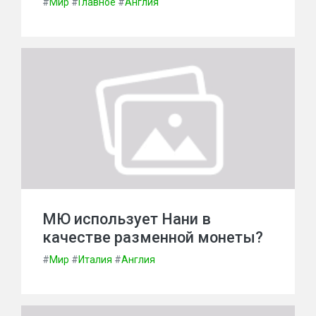
#
Мир
#
Главное
#
Англия
МЮ использует Нани в
качестве разменной монеты?
#
Мир
#
Италия
#
Англия