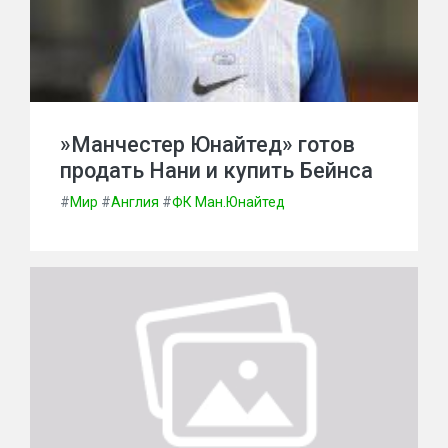
»Манчестер Юнайтед» готов
продать Нани и купить Бейнса
#
Мир
#
Англия
#
ФК Ман.Юнайтед