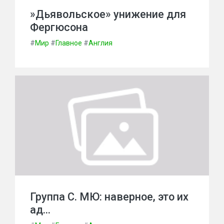
»Дьявольское» унижение для
Фергюсона
#
Мир
#
Главное
#
Англия
Группа С. МЮ: наверное, это их
ад…