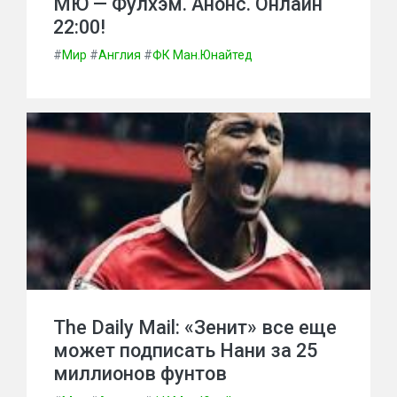
МЮ — Фулхэм. Анонс. Онлайн
22:00!
#
Мир
#
Англия
#
ФК Ман.Юнайтед
The Daily Mail: «Зенит» все еще
может подписать Нани за 25
миллионов фунтов