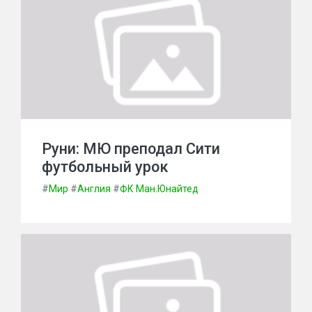
Руни: МЮ преподал Сити
футбольный урок
#
Мир
#
Англия
#
ФК Ман.Юнайтед