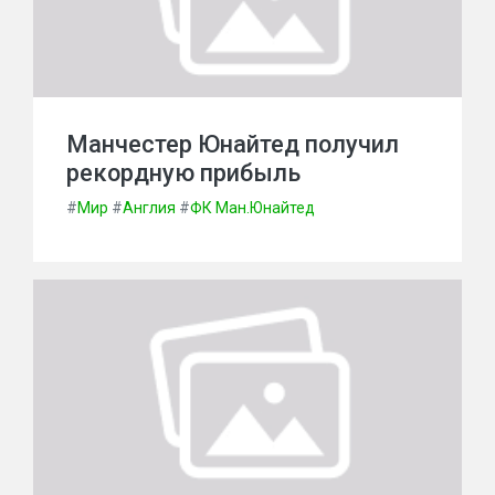
Манчестер Юнайтед получил
рекордную прибыль
#
Мир
#
Англия
#
ФК Ман.Юнайтед