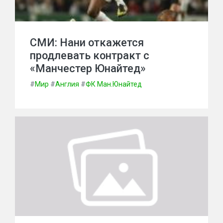
СМИ: Нани откажется
продлевать контракт с
«Манчестер Юнайтед»
#
Мир
#
Англия
#
ФК Ман.Юнайтед