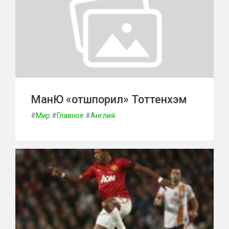
МанЮ «отшпорил» Тоттенхэм
#
Мир
#
Главное
#
Англия