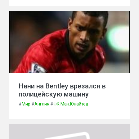
Нани на Bentley врезался в
полицейскую машину
#
Мир
#
Англия
#
ФК Ман.Юнайтед