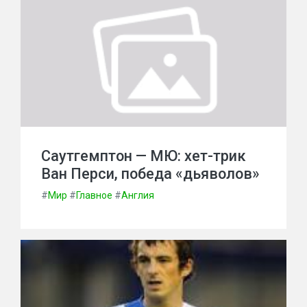
Саутгемптон — МЮ: хет-трик
Ван Перси, победа «дьяволов»
#
Мир
#
Главное
#
Англия