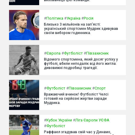
#
Політика
#
Україна
#
Росія
Близько 3 мільйонів на зап'ясті:
український спортсмен Мудрик здивував
своїм вибором годинника.
#
Європа
#
Футболіст
#
Півзахисник
Відомого спортсмена, який досяг успіху у
футболі, вбили неподалік від його житла:
дивовижні подробиці трагедії.
#
Футболіст
#
Півзахисник
#
Спорт
Вражаючий вчинок! Футболіст Челсі
готовий на серйозні жертви заради
Мудрика.
#
Кубок України
#
Ліга Європи УЄФА
#
Футболіст
Раффаел згадував свій час у Динамо,