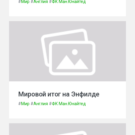
#
Мир
#
Англия
#
ФК Ман.Юнайтед
Мировой итог на Энфилде
#
Мир
#
Англия
#
ФК Ман.Юнайтед