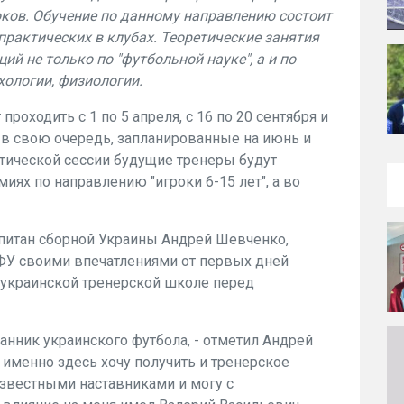
оков. Обучение по данному направлению состоит
х практических в клубах. Теоретические занятия
й не только по "футбольной науке", а и по
ологии, физиологии.
проходить с 1 по 5 апреля, с 16 по 20 сентября и
я, в свою очередь, запланированные на июнь и
тической сессии будущие тренеры будут
иях по направлению "игроки 6-15 лет", а во
апитан сборной Украины Андрей Шевченко,
ФУ своими впечатлениями от первых дней
л украинской тренерской школе перед
танник украинского футбола, - отметил Андрей
, именно здесь хочу получить и тренерское
известными наставниками и могу с