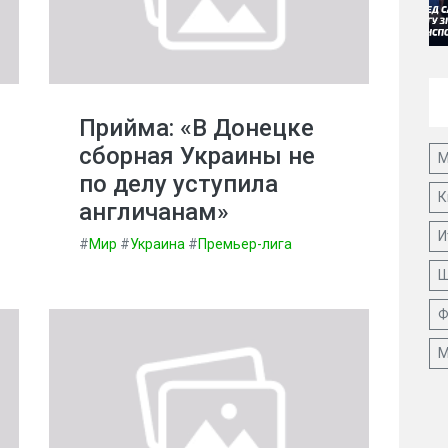
Прийма: «В Донецке
сборная Украины не
М
по делу уступила
К
англичанам»
И
#
Мир
#
Украина
#
Премьер-лига
Ш
Ф
М