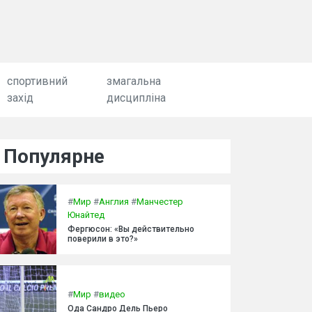
спортивний
змагальна
захід
дисципліна
Популярне
#
Мир
#
Англия
#
Манчестер
Юнайтед
Фергюсон: «Вы действительно
поверили в это?»
#
Мир
#
видео
Ода Сандро Дель Пьеро