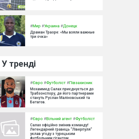
#
Мир
#
Украина
#
Донецк
Драман Траоре: «Мы взяли важные
три очка»
У тренді
#
Євро
#
Футболіст
#
Півзахисник
Мохаммед Салах приєднується до
Трабзонспору, де його партнерами
стануть Руслан Маліновський та
Батагов.
#
Євро
#
Вільний агент
#
Футболіст
Салах офіційно змінив команду!
Легендарний гравець "Ліверпуля"
уклав угоду з турецьким
футбольним гігантом.