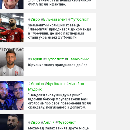
хто повинен стати новим керівником
ФІФА після Інфантіно.
#
Євро
#
Вільний агент
#
Футболіст
Знаменитий колишній гравець
"Ліверпуля" приєднався до команди
в Туреччині, де його партнерами
стали українські футболісти.
#
Харків
#
Футболіст
#
Півзахисник
Юрченко знову приєднався до Зорі.
#
Україна
#
Футболіст
#
Михайло
Мудрик
"Невдовзі знову вийду на ринг."
Відомий боксер у суперважкій вазі
оголосив про своє повернення після
скандалу, пов'язаного з допінгом.
#
Євро
#
Англія
#
Футболіст
Мохамед Салах зайняв друге місце