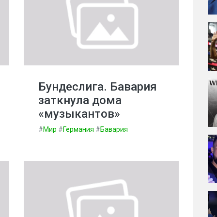
Бундеслига. Бавария
заткнула дома
«музыкантов»
#
Мир
#
Германия
#
Бавария