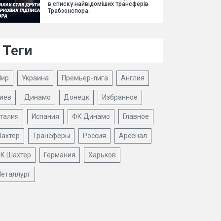
в списку найвідоміших трансферів
Трабзонспора.
Теги
ир
Украина
Премьер-лига
Англия
иев
Динамо
Донецк
Избранное
талия
Испания
ФК Динамо
Главное
ахтер
Трансферы
Россия
Арсенал
К Шахтер
Германия
Харьков
еталлург