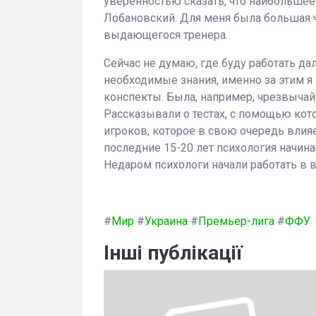
уверенностью сказать, что наибольшее
Лобановский. Для меня была большая ч
выдающегося тренера.
Сейчас не думаю, где буду работать да
необходимые знания, именно за этим я 
конспекты. Была, например, чрезвычай
Рассказывали о тестах, с помощью ко
игроков, которое в свою очередь влияе
последние 15-20 лет психология начина
Недаром психологи начали работать в 
#
Мир
#
Украина
#
Премьер-лига
#
ФФУ
Інші публікації