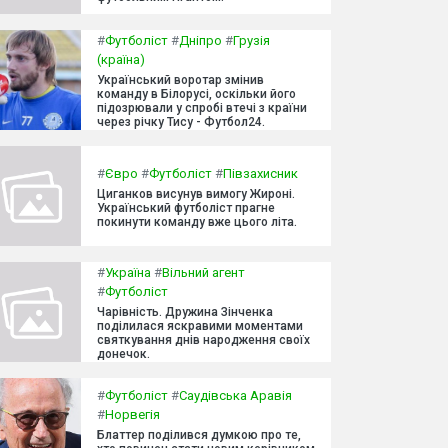
#
Футболіст
#
Дніпро
#
Грузія
(країна)
Український воротар змінив
команду в Білорусі, оскільки його
підозрювали у спробі втечі з країни
через річку Тису - Футбол24.
#
Євро
#
Футболіст
#
Півзахисник
Циганков висунув вимогу Жироні.
Український футболіст прагне
покинути команду вже цього літа.
#
Україна
#
Вільний агент
#
Футболіст
Чарівність. Дружина Зінченка
поділилася яскравими моментами
святкування днів народження своїх
донечок.
#
Футболіст
#
Саудівська Аравія
#
Норвегія
Блаттер поділився думкою про те,