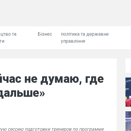
цтво та
Бізнес
політика та державне
ги
управління
час не думаю, где
 дальше»
вую сессию подготовки тренеров по программе