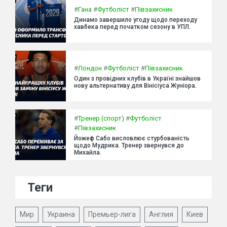
#
Гана
#
Футболіст
#
Півзахисник
Динамо завершило угоду щодо переходу
хавбека перед початком сезону в УПЛ.
#
Лондон
#
Футболіст
#
Півзахисник
Один з провідних клубів в Україні знайшов
нову альтернативу для Вінісіуса Жуніора.
#
Тренер (спорт)
#
Футболіст
#
Півзахисник
Йожеф Сабо висловлює стурбованість
щодо Мудрика. Тренер звернувся до
Михайла.
Теги
Мир
Украина
Премьер-лига
Англия
Киев