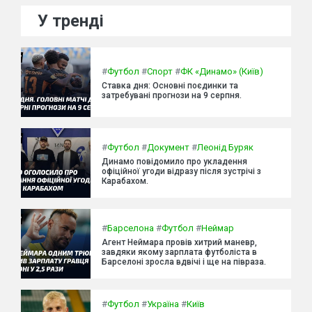
У тренді
#
Футбол
#
Спорт
#
ФК «Динамо» (Київ)
Ставка дня: Основні поєдинки та
затребувані прогнози на 9 серпня.
#
Футбол
#
Документ
#
Леонід Буряк
Динамо повідомило про укладення
офіційної угоди відразу після зустрічі з
Карабахом.
#
Барселона
#
Футбол
#
Неймар
Агент Неймара провів хитрий маневр,
завдяки якому зарплата футболіста в
Барселоні зросла вдвічі і ще на півраза.
#
Футбол
#
Україна
#
Київ