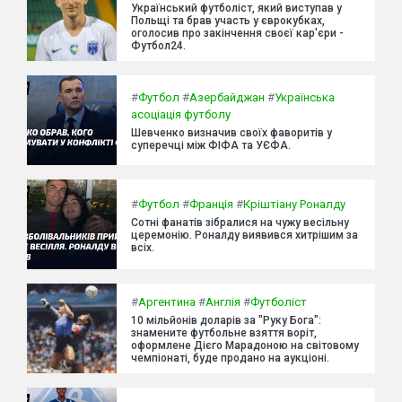
Український футболіст, який виступав у
Польщі та брав участь у єврокубках,
оголосив про закінчення своєї кар'єри -
Футбол24.
#
Футбол
#
Азербайджан
#
Українська
асоціація футболу
Шевченко визначив своїх фаворитів у
суперечці між ФІФА та УЄФА.
#
Футбол
#
Франція
#
Кріштіану Роналду
Сотні фанатів зібралися на чужу весільну
церемонію. Роналду виявився хитрішим за
всіх.
#
Аргентина
#
Англія
#
Футболіст
10 мільйонів доларів за "Руку Бога":
знамените футбольне взяття воріт,
оформлене Дієго Марадоною на світовому
чемпіонаті, буде продано на аукціоні.