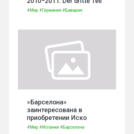
2010−2011. Der dritte Teil
#
Мир
#
Германия
#
Бавария
»Барселона»
заинтересована в
приобретении Иско
#
Мир
#
Испания
#
Барселона