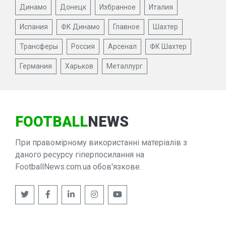
Динамо
Донецк
Избранное
Италия
Испания
ФК Динамо
Главное
Шахтер
Трансферы
Россия
Арсенал
ФК Шахтер
Германия
Харьков
Металлург
FOOTBALL
NEWS
При правомірному використанні матеріалів з
даного ресурсу гіперпосилання на
FootballNews.com.ua обов'язкове.