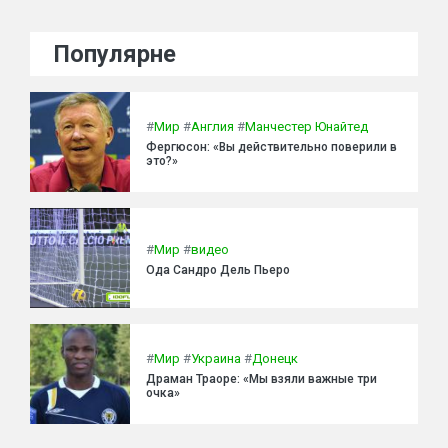
Популярне
#
Мир
#
Англия
#
Манчестер Юнайтед
Фергюсон: «Вы действительно поверили в
это?»
#
Мир
#
видео
Ода Сандро Дель Пьеро
#
Мир
#
Украина
#
Донецк
Драман Траоре: «Мы взяли важные три
очка»