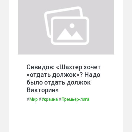
Севидов: «Шахтер хочет
«отдать должок»? Надо
было отдать должок
Виктории»
#
Мир
#
Украина
#
Премьер-лига