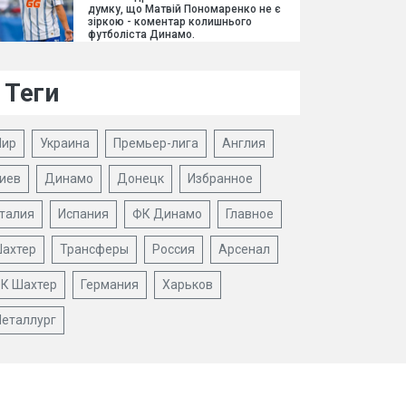
думку, що Матвій Пономаренко не є
зіркою - коментар колишнього
футболіста Динамо.
Теги
ир
Украина
Премьер-лига
Англия
иев
Динамо
Донецк
Избранное
талия
Испания
ФК Динамо
Главное
ахтер
Трансферы
Россия
Арсенал
К Шахтер
Германия
Харьков
еталлург