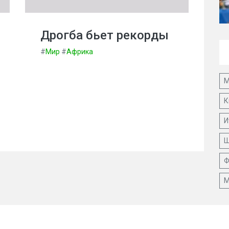
Дрогба бьет рекорды
#
Мир
#
Африка
М
К
И
Ш
Ф
М