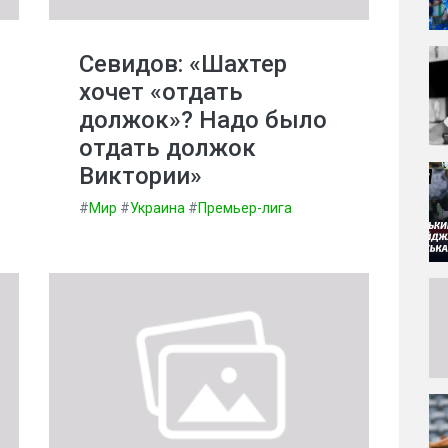
Севидов: «Шахтер
хочет «отдать
должок»? Надо было
отдать должок
Виктории»
#
Мир
#
Украина
#
Премьер-лига