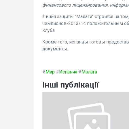
финансового лицензирования, информир
Линия защиты "Малаги" строится на то
чемпионов-2013/14 положительным об
клуба.
Кроме того, испанцы готовы предост
документы.
#
Мир
#
Испания
#
Малага
Інші публікації