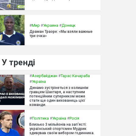
#
Мир
#
Украина
#
Донецк
Драман Траоре: «Мы взяли важные
три очка»
У тренді
#
Азербайджан
#
Тарас Качараба
#
Україна
Динамо зустрінеться з колишнім
гравцем Шахтаря, а наступним
потенційним суперником може
стати ще один вихованець цієї
команди.
#
Політика
#
Україна
#
Росія
Близько 3 мільйонів на зап'ясті:
український спортсмен Мудрик
здивував своїм вибором годинника.