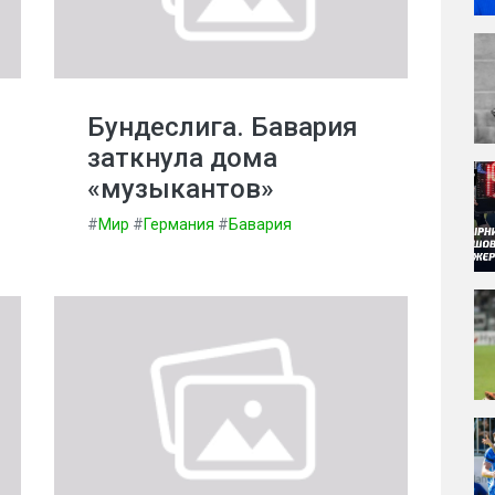
Бундеслига. Бавария
заткнула дома
«музыкантов»
#
Мир
#
Германия
#
Бавария