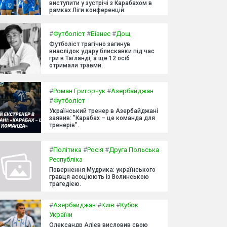
виступити у зустрічі з Карабахом в
рамках Ліги конференцій.
#
Футболіст
#
Бізнес
#
Дощ
Футболіст трагічно загинув
внаслідок удару блискавки під час
гри в Таїланді, а ще 12 осіб
отримали травми.
#
Роман Григорчук
#
Азербайджан
#
Футболіст
Український тренер в Азербайджані
заявив: "Карабах – це команда для
тренерів".
#
Політика
#
Росія
#
Друга Польська
Республіка
Повернення Мудрика: українського
гравця асоціюють із Волинською
трагедією.
#
Азербайджан
#
Київ
#
Кубок
України
Олександр Алієв висловив свою