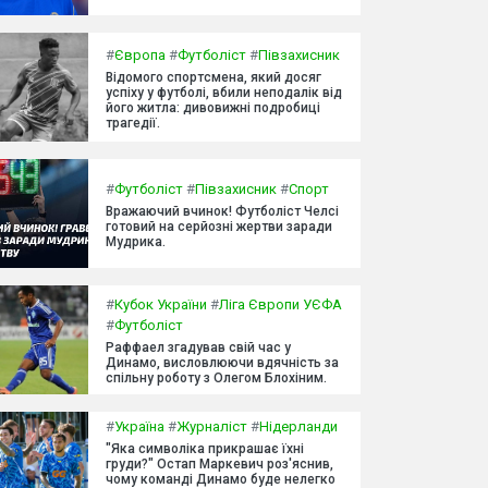
#
Європа
#
Футболіст
#
Півзахисник
Відомого спортсмена, який досяг
успіху у футболі, вбили неподалік від
його житла: дивовижні подробиці
трагедії.
#
Футболіст
#
Півзахисник
#
Спорт
Вражаючий вчинок! Футболіст Челсі
готовий на серйозні жертви заради
Мудрика.
#
Кубок України
#
Ліга Європи УЄФА
#
Футболіст
Раффаел згадував свій час у
Динамо, висловлюючи вдячність за
спільну роботу з Олегом Блохіним.
#
Україна
#
Журналіст
#
Нідерланди
"Яка символіка прикрашає їхні
груди?" Остап Маркевич роз'яснив,
чому команді Динамо буде нелегко