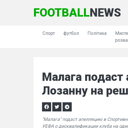
FOOTBALL
NEWS
Спорт
футбол
Політика
Мисте
розва
Малага подаст
Лозанну на ре
"Малага" подаст апелляцию в Спортив
УЕФА о дисквалификации клуба на оди