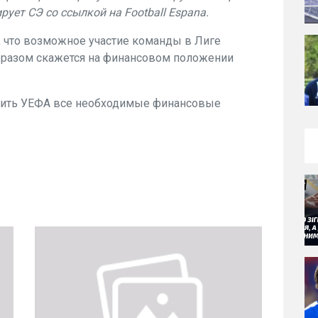
ует СЭ со ссылкой на Football Espana.
м, что возможное участие команды в Лиге
разом скажется на финансовом положении
авить УЕФА все необходимые финансовые