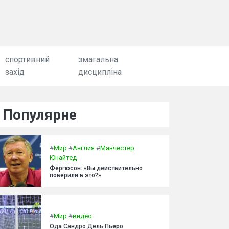
спортивний
змагальна
захід
дисципліна
Популярне
#
Мир
#
Англия
#
Манчестер
Юнайтед
Фергюсон: «Вы действительно
поверили в это?»
#
Мир
#
видео
Ода Сандро Дель Пьеро