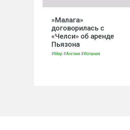
»Малага»
договорилась с
«Челси» об аренде
Пьязона
#
Мир
#
Англия
#
Испания