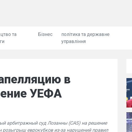
цтво та
Бізнес
політика та державне
ги
управління
 апелляцию в
шение УЕФА
ный арбитражный суд Лозанны (CAS) на решение
н розыгрыш еврокубков из-за нарушений правил