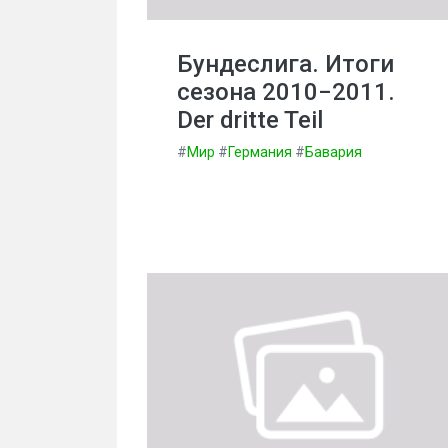
Бундеслига. Итоги
сезона 2010−2011.
Der dritte Teil
#
Мир
#
Германия
#
Бавария