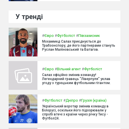
У тренді
#
Євро
#
Футболіст
#
Півзахисник
Мохаммед Салах приєднується до
Трабзонспору, де його партнерами стануть
Руслан Маліновський та Батагов.
#
Євро
#
Вільний агент
#
Футболіст
Салах офіційно змінив команду!
Легендарний гравець "Ліверпуля" уклав
угоду з турецьким футбольним гігантом.
#
Футболіст
#
Дніпро
#
Грузія (країна)
Український воротар змінив команду в
Білорусі, оскільки його підозрювали у
спробі втечі з країни через річку Тису -
Футбол24.