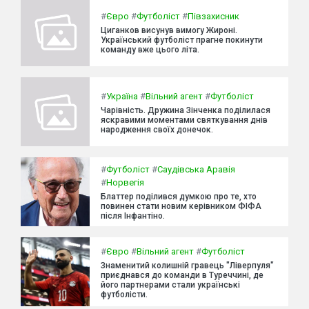
#
Євро
#
Футболіст
#
Півзахисник
Циганков висунув вимогу Жироні.
Український футболіст прагне покинути
команду вже цього літа.
#
Україна
#
Вільний агент
#
Футболіст
Чарівність. Дружина Зінченка поділилася
яскравими моментами святкування днів
народження своїх донечок.
#
Футболіст
#
Саудівська Аравія
#
Норвегія
Блаттер поділився думкою про те, хто
повинен стати новим керівником ФІФА
після Інфантіно.
#
Євро
#
Вільний агент
#
Футболіст
Знаменитий колишній гравець "Ліверпуля"
приєднався до команди в Туреччині, де
його партнерами стали українські
футболісти.