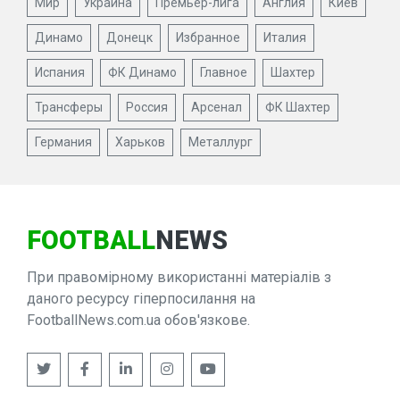
Мир
Украина
Премьер-лига
Англия
Киев
Динамо
Донецк
Избранное
Италия
Испания
ФК Динамо
Главное
Шахтер
Трансферы
Россия
Арсенал
ФК Шахтер
Германия
Харьков
Металлург
FOOTBALL
NEWS
При правомірному використанні матеріалів з
даного ресурсу гіперпосилання на
FootballNews.com.ua обов'язкове.