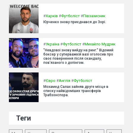
#
Харків
#
Футболіст
#
Півзахисник
Юрченко знову приєднався до Зорі.
#
Україна
#
Футболіст
#
Михайло Мудрик
"Невдовзі знову вийду на ринг." Відомий
боксер у суперважкій вазі оголосив про
своє повернення після скандалу,
пов'язаного з допінгом.
#
Євро
#
Англія
#
Футболіст
Мохамед Салах зайняв друге місце в
списку найвідоміших трансферів
Трабзонспора.
Теги