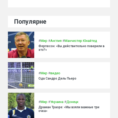
Популярне
#
Мир
#
Англия
#
Манчестер Юнайтед
Фергюсон: «Вы действительно поверили в
это?»
#
Мир
#
видео
Ода Сандро Дель Пьеро
#
Мир
#
Украина
#
Донецк
Драман Траоре: «Мы взяли важные три
очка»