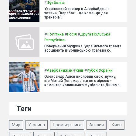
#
Футболіст
Український тренер в Азербайджані
заявив: "Карабах – це команда для
тренерів".
#
Політика
#
Росія
#
Друга Польська
Республіка
Повернення Мудрика: українського гравця
асоціюють із Волинською трагедією.
#
Азербайджан
#
Київ
#
Кубок України
Олександр Алієв висловив свою думку,
що Матвій Пономаренко не є зіркою -
коментар колишнього футболіста Динамо.
Теги
Мир
Украина
Премьер-лига
Англия
Киев