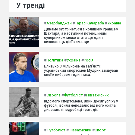
У тренді
#
Азербайджан
#
Тарас Качараба
#
Україна
Динамо зустрінеться з колишнім гравцем
Шахтаря, а наступним потенційним
суперником може стати ще один
вихованець цієї команди.
#
Політика
#
Україна
#
Росія
Близько 3 мільйонів на зап'ясті:
український спортсмен Мудрик здивував
своїм вибором годинника.
#
Європа
#
Футболіст
#
Півзахисник
Відомого спортсмена, який досяг успіху у
футболі, вбили неподалік від його житла:
дивовижні подробиці трагедії.
#
Футболіст
#
Півзахисник
#
Спорт