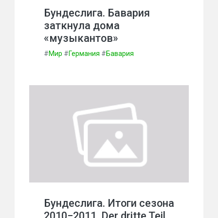
Бундеслига. Бавария
заткнула дома
«музыкантов»
#
Мир
#
Германия
#
Бавария
Бундеслига. Итоги сезона
2010−2011. Der dritte Teil