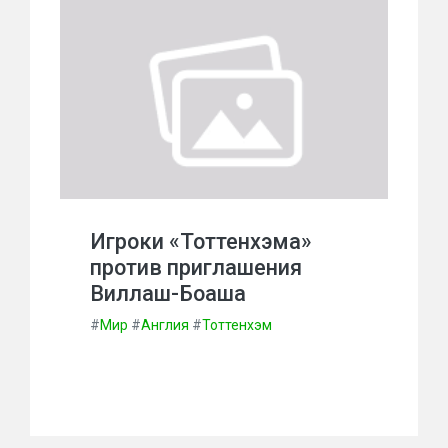
Игроки «Тоттенхэма»
против приглашения
Виллаш-Боаша
#
Мир
#
Англия
#
Тоттенхэм