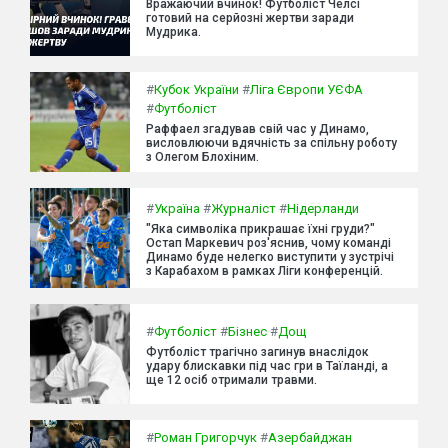
Вражаючий вчинок! Футболіст Челсі
готовий на серйозні жертви заради
Мудрика.
#
Кубок України
#
Ліга Європи УЄФА
#
Футболіст
Раффаел згадував свій час у Динамо,
висловлюючи вдячність за спільну роботу
з Олегом Блохіним.
#
Україна
#
Журналіст
#
Нідерланди
"Яка символіка прикрашає їхні груди?"
Остап Маркевич роз'яснив, чому команді
Динамо буде нелегко виступити у зустрічі
з Карабахом в рамках Ліги конференцій.
#
Футболіст
#
Бізнес
#
Дощ
Футболіст трагічно загинув внаслідок
удару блискавки під час гри в Таїланді, а
ще 12 осіб отримали травми.
#
Роман Григорчук
#
Азербайджан