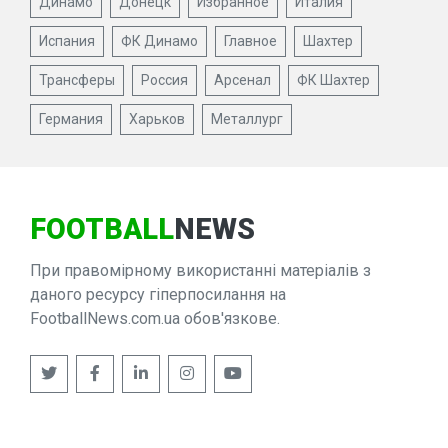
Динамо
Донецк
Избранное
Италия
Испания
ФК Динамо
Главное
Шахтер
Трансферы
Россия
Арсенал
ФК Шахтер
Германия
Харьков
Металлург
FOOTBALL
NEWS
При правомірному використанні матеріалів з
даного ресурсу гіперпосилання на
FootballNews.com.ua обов'язкове.