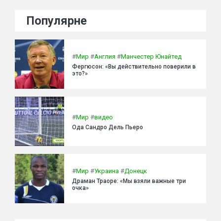
Популярне
#
Мир
#
Англия
#
Манчестер Юнайтед
Фергюсон: «Вы действительно поверили в
это?»
#
Мир
#
видео
Ода Сандро Дель Пьеро
#
Мир
#
Украина
#
Донецк
Драман Траоре: «Мы взяли важные три
очка»