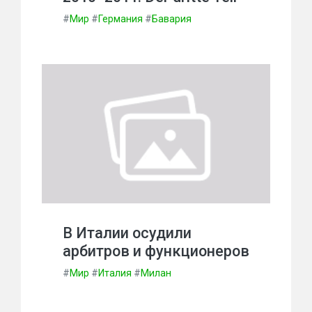
#
Мир
#
Германия
#
Бавария
В Италии осудили
арбитров и функционеров
#
Мир
#
Италия
#
Милан