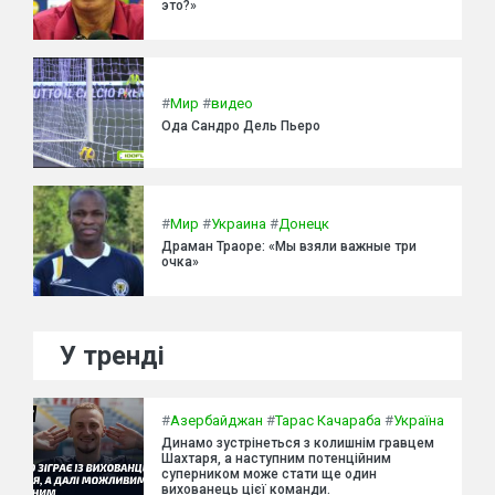
это?»
#
Мир
#
видео
Ода Сандро Дель Пьеро
#
Мир
#
Украина
#
Донецк
Драман Траоре: «Мы взяли важные три
очка»
У тренді
#
Азербайджан
#
Тарас Качараба
#
Україна
Динамо зустрінеться з колишнім гравцем
Шахтаря, а наступним потенційним
суперником може стати ще один
вихованець цієї команди.