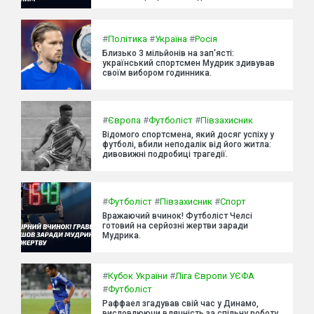
#
Політика
#
Україна
#
Росія
Близько 3 мільйонів на зап'ясті:
український спортсмен Мудрик здивував
своїм вибором годинника.
#
Європа
#
Футболіст
#
Півзахисник
Відомого спортсмена, який досяг успіху у
футболі, вбили неподалік від його житла:
дивовижні подробиці трагедії.
#
Футболіст
#
Півзахисник
#
Спорт
Вражаючий вчинок! Футболіст Челсі
готовий на серйозні жертви заради
Мудрика.
#
Кубок України
#
Ліга Європи УЄФА
#
Футболіст
Раффаел згадував свій час у Динамо,
висловлюючи вдячність за спільну роботу