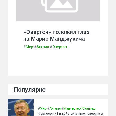
»Эвертон» положил глаз
на Марио Манджукича
#
Мир
#
Англия
#
Эвертон
Популярне
#
Мир
#
Англия
#
Манчестер Юнайтед
Фергюсон: «Вы действительно поверили в