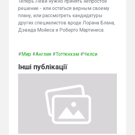
Теперь Леви нужно принять непростое
решение - или остаться верным своему
плану, или рассмотреть кандидатуры
других специалистов вроде Лорана Блана,
Дэвида Мойеса и Роберто Мартинеса.
#
Мир
#
Англия
#
Тоттенхэм
#
Челси
Інші публікації