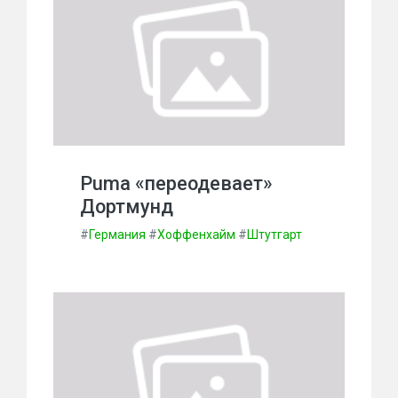
Puma «переодевает»
Дортмунд
#
Германия
#
Хоффенхайм
#
Штутгарт