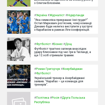
з Олегом Блохіним.
#
Україна
#
Журналіст
#
Нідерланди
"Яка символіка прикрашає їхні груди?"
Остап Маркевич роз'яснив, чому команді
Динамо буде нелегко виступити у зустрічі
з Карабахом в рамках Ліги конференцій.
#
Футболіст
#
Бізнес
#
Дощ
Футболіст трагічно загинув внаслідок
удару блискавки під час гри в Таїланді, а
ще 12 осіб отримали травми.
#
Роман Григорчук
#
Азербайджан
#
Футболіст
Український тренер в Азербайджані
заявив: "Карабах – це команда для
тренерів".
#
Політика
#
Росія
#
Друга Польська
Республіка