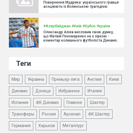
Повернення Мудрика: українського гравця
асоціюють із Волинською трагедією.
#
Азербайджан
#
Київ
#
Кубок України
Олександр Алієв висловив свою думку,
що Матвій Пономаренко не є зіркою -
коментар колишнього футболіста Динамо.
Теги
Мир
Украина
Премьер-лига
Англия
Киев
Динамо
Донецк
Избранное
Италия
Испания
ФК Динамо
Главное
Шахтер
Трансферы
Россия
Арсенал
ФК Шахтер
Германия
Харьков
Металлург