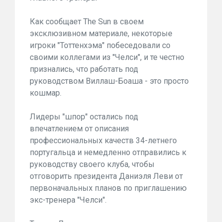
Как сообщает The Sun в своем
эксклюзивном материале, некоторые
игроки "Тоттенхэма" побеседовали со
своими коллегами из "Челси", и те честно
признались, что работать под
руководством Виллаш-Боаша - это просто
кошмар.
Лидеры "шпор" остались под
впечатлением от описания
профессиональных качеств 34-летнего
португальца и немедленно отправились к
руководству своего клуба, чтобы
отговорить президента Даниэля Леви от
первоначальных планов по приглашению
экс-тренера "Челси".