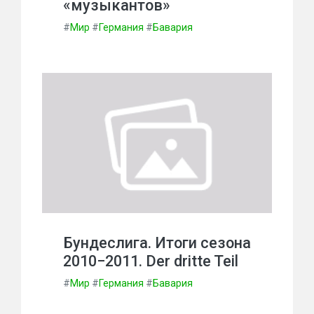
«музыкантов»
#
Мир
#
Германия
#
Бавария
Бундеслига. Итоги сезона
2010−2011. Der dritte Teil
#
Мир
#
Германия
#
Бавария