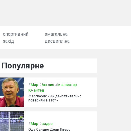
спортивний
змагальна
захід
дисципліна
Популярне
#
Мир
#
Англия
#
Манчестер
Юнайтед
Фергюсон: «Вы действительно
поверили в это?»
#
Мир
#
видео
Ода Сандро Дель Пьеро