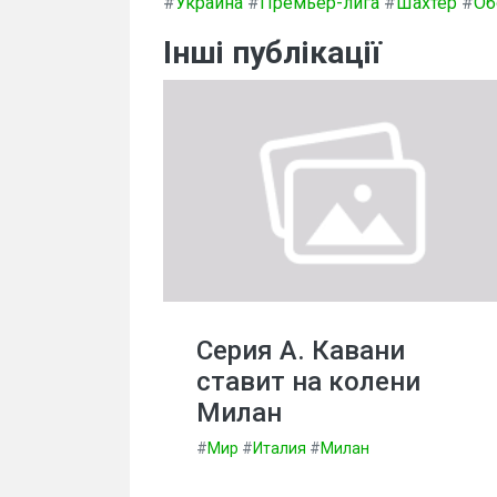
#
Украина
#
Премьер-лига
#
Шахтер
#
Об
Інші публікації
Серия А. Кавани
ставит на колени
Милан
#
Мир
#
Италия
#
Милан