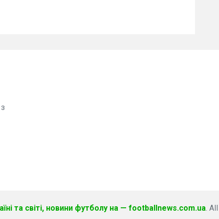
 з
їні та світі, новини футболу на — footballnews.com.ua
. Al