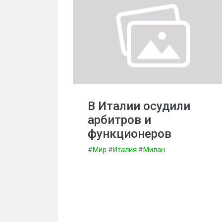
В Италии осудили
арбитров и
функционеров
#
Мир
#
Италия
#
Милан