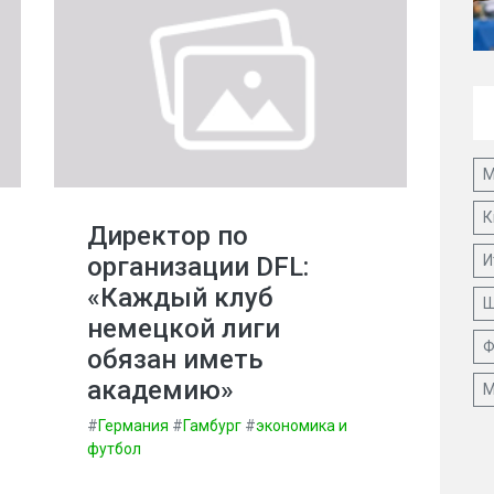
М
К
Директор по
организации DFL:
И
«Каждый клуб
Ш
немецкой лиги
Ф
обязан иметь
академию»
М
#
Германия
#
Гамбург
#
экономика и
футбол