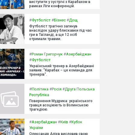
виступити у зустрічі з Карабахом в
рамках Ліги конференцій.
#
Футболіст
#
Бізнес
#
Дощ
Футболіст трагічно загинув
внаслідок удару блискавки під час
гри в Таїланді, а ще 12 осіб
отримали травми.
#
Роман Григорчук
#
Азербайджан
#
Футболіст
Український тренер в Азербайджані
заявив: "Карабах – це команда для
тренерів".
#
Політика
#
Росія
#
Друга Польська
Республіка
Повернення Мудрика: українського
гравця асоціюють із Волинською
трагедією.
#
Азербайджан
#
Київ
#
Кубок
України
Олександр Алієв висловив свою