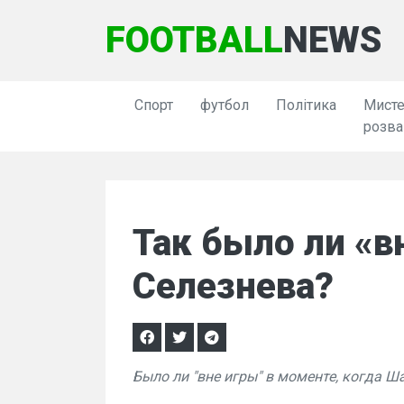
FOOTBALL
NEWS
Спорт
футбол
Політика
Мисте
розва
Так было ли «в
Селезнева?
Было ли "вне игры" в моменте, когда Ш