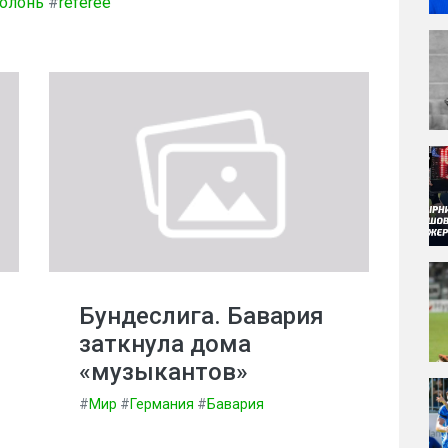
олонь
#
referee
Бундеслига. Бавария
заткнула дома
«музыкантов»
#
Мир
#
Германия
#
Бавария