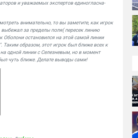
аторов и уважаемых экспертов единогласна-
смотреть внимательно, то вы заметите, как игрок
 выбежал за пределы поля( пересек линию
к Оболони остановился на этой самой линии
". Таким образом, этот игрок был ближе всех к
 на одной линии с Селезневым, но в момент
был чуть ближе. Делате выводы сами!