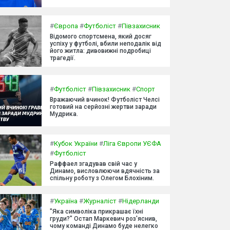
#
Європа
#
Футболіст
#
Півзахисник
Відомого спортсмена, який досяг
успіху у футболі, вбили неподалік від
його житла: дивовижні подробиці
трагедії.
#
Футболіст
#
Півзахисник
#
Спорт
Вражаючий вчинок! Футболіст Челсі
готовий на серйозні жертви заради
Мудрика.
#
Кубок України
#
Ліга Європи УЄФА
#
Футболіст
Раффаел згадував свій час у
Динамо, висловлюючи вдячність за
спільну роботу з Олегом Блохіним.
#
Україна
#
Журналіст
#
Нідерланди
"Яка символіка прикрашає їхні
груди?" Остап Маркевич роз'яснив,
чому команді Динамо буде нелегко