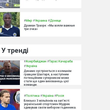
#
Мир
#
Украина
#
Донецк
Драман Траоре: «Мы взяли важные
три очка»
У тренді
#
Азербайджан
#
Тарас Качараба
#
Україна
Динамо зустрінеться з колишнім
гравцем Шахтаря, а наступним
потенційним суперником може
стати ще один вихованець цієї
команди.
#
Політика
#
Україна
#
Росія
Близько 3 мільйонів на зап'ясті:
український спортсмен Мудрик
здивував своїм вибором годинника.