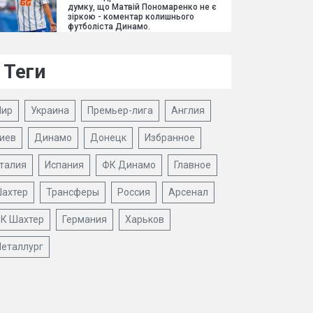
думку, що Матвій Пономаренко не є
зіркою - коментар колишнього
футболіста Динамо.
Теги
ир
Украина
Премьер-лига
Англия
иев
Динамо
Донецк
Избранное
талия
Испания
ФК Динамо
Главное
ахтер
Трансферы
Россия
Арсенал
К Шахтер
Германия
Харьков
еталлург