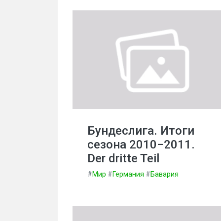
Бундеслига. Итоги
сезона 2010−2011.
Der dritte Teil
#
Мир
#
Германия
#
Бавария