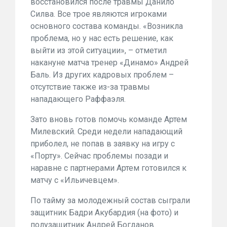
восстановился после травмы Данило
Силва. Все трое являются игроками
основного состава команды. «Возникла
проблема, но у нас есть решение, как
выйти из этой ситуации», – отметил
накануне матча тренер «Динамо» Андрей
Баль. Из других кадровых проблем –
отсутствие также из-за травмы
нападающего Раффаэля.
Зато вновь готов помочь команде Артем
Милевский. Среди недели нападающий
приболел, не попав в заявку на игру с
«Порту». Сейчас проблемы позади и
наравне с партнерами Артем готовился к
матчу с «Ильичевцем».
По тайму за молодежный состав сыграли
защитник Бадри Акубардия (на фото) и
полузащитник Андрей Богданов.