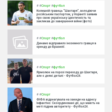
#
#
Спорт
#
футбол
Колишній гравець "Шахтаря", володіючи
російським паспортом, у Норвегії заявив
про свою українську ідентичність та
закликав до завершення війни (фото)
#
#
Спорт
#
футбол
Динамо відправило іноземного гравця в
оренду до Бразилії.
#
#
Спорт
#
футбол
Ярмолюк на порозі переходу до Шахтаря,
але є деякі деталі - Футбол24.
#
#
Спорт
ФІФА відреагувала на закиди на адресу
Інфантіно: Скоординовані дії, що мають на
меті підрив авторитету - Футбол24.