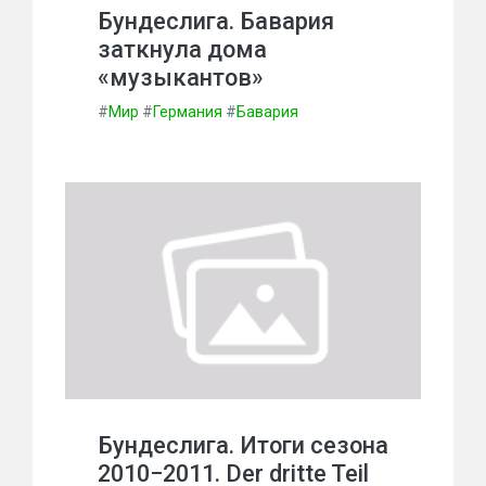
Бундеслига. Бавария
заткнула дома
«музыкантов»
#
Мир
#
Германия
#
Бавария
Бундеслига. Итоги сезона
2010−2011. Der dritte Teil