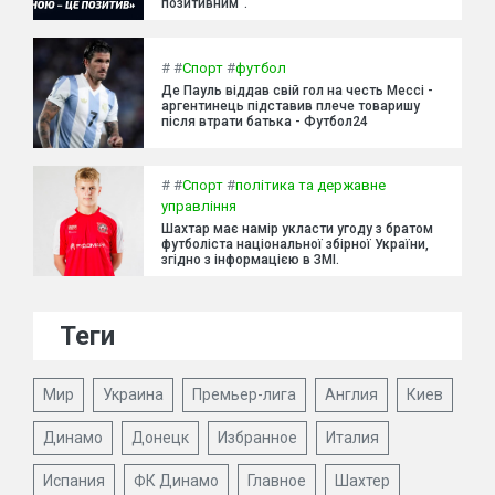
позитивним".
#
#
Спорт
#
футбол
Де Пауль віддав свій гол на честь Мессі -
аргентинець підставив плече товаришу
після втрати батька - Футбол24
#
#
Спорт
#
політика та державне
управління
Шахтар має намір укласти угоду з братом
футболіста національної збірної України,
згідно з інформацією в ЗМІ.
Теги
Мир
Украина
Премьер-лига
Англия
Киев
Динамо
Донецк
Избранное
Италия
Испания
ФК Динамо
Главное
Шахтер