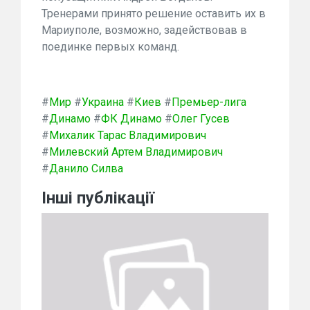
Тренерами принято решение оставить их в
Мариуполе, возможно, задействовав в
поединке первых команд.
#
Мир
#
Украина
#
Киев
#
Премьер-лига
#
Динамо
#
ФК Динамо
#
Олег Гусев
#
Михалик Тарас Владимирович
#
Милевский Артем Владимирович
#
Данило Силва
Інші публікації