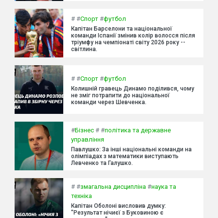
#
#
Спорт
#
футбол
Капітан Барселони та національної
команди Іспанії змінив колір волосся після
тріумфу на чемпіонаті світу 2026 року --
світлина.
#
#
Спорт
#
футбол
Колишній гравець Динамо поділився, чому
не зміг потрапити до національної
команди через Шевченка.
#
Бізнес
#
#
політика та державне
управління
Павлушко: За інші національні команди на
олімпіадах з математики виступають
Левченко та Галушко.
#
#
змагальна дисципліна
#
наука та
техніка
Капітан Оболоні висловив думку:
"Результат нічиєї з Буковиною є