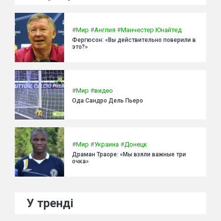
#
Мир
#
Англия
#
Манчестер Юнайтед
Фергюсон: «Вы действительно поверили в
это?»
#
Мир
#
видео
Ода Сандро Дель Пьеро
#
Мир
#
Украина
#
Донецк
Драман Траоре: «Мы взяли важные три
очка»
У тренді