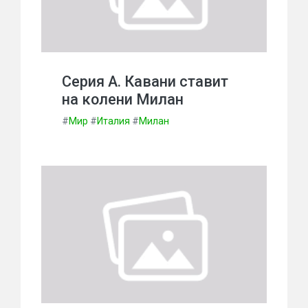
Серия А. Кавани ставит
на колени Милан
#
Мир
#
Италия
#
Милан