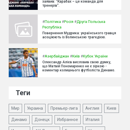
заявив: "Карабах – це команда для
тренерів".
#
Політика
#
Росія
#
Друга Польська
Республіка
Повернення Мудрика: українського гравця
асоціюють із Волинською трагедією.
#
Азербайджан
#
Київ
#
Кубок України
Олександр Алієв висловив свою думку,
що Матвій Пономаренко не є зіркою -
коментар колишнього футболіста Динамо.
Теги
Мир
Украина
Премьер-лига
Англия
Киев
Динамо
Донецк
Избранное
Италия