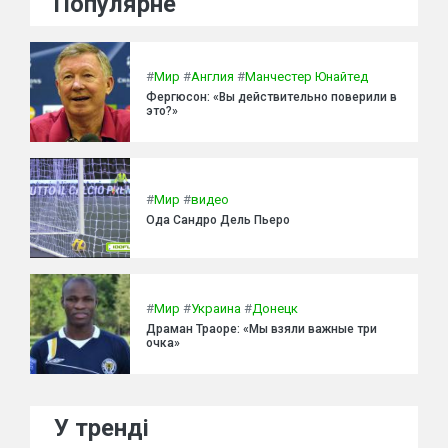
Популярне
#
Мир
#
Англия
#
Манчестер Юнайтед
Фергюсон: «Вы действительно поверили в
это?»
#
Мир
#
видео
Ода Сандро Дель Пьеро
#
Мир
#
Украина
#
Донецк
Драман Траоре: «Мы взяли важные три
очка»
У тренді