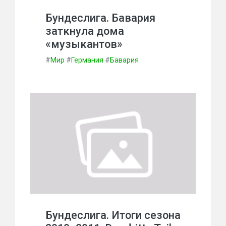
Бундеслига. Бавария
заткнула дома
«музыкантов»
#
Мир
#
Германия
#
Бавария
Бундеслига. Итоги сезона