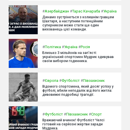
#
Азербайджан
#
Тарас Качараба
#
Україна
Динамо зустрінеться з колишнім гравцем
Шахтаря, а наступним потенційним
суперником може стати ще один
вихованець цієї команди.
#
Політика
#
Україна
#
Росія
Близько 3 мільйонів на зап'ясті:
український спортсмен Мудрик здивував
своїм вибором годинника.
#
Європа
#
Футболіст
#
Півзахисник
Відомого спортсмена, який досяг успіху у
футболі, вбили неподалік від його житла:
дивовижні подробиці трагедії.
#
Футболіст
#
Півзахисник
#
Спорт
Вражаючий вчинок! Футболіст Челсі
готовий на серйозні жертви заради
Мудрика.