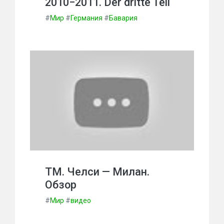
2010−2011. Der dritte Teil
#
Мир
#
Германия
#
Бавария
ТМ. Челси — Милан.
Обзор
#
Мир
#
видео