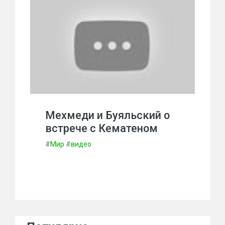
Мехмеди и Буяльский о
встрече с Кематеном
#
Мир
#
видео