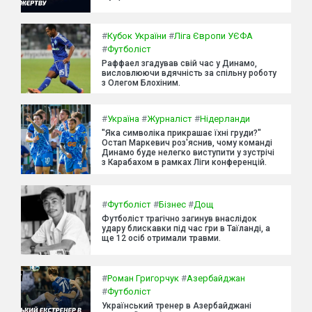
#
Кубок України
#
Ліга Європи УЄФА
#
Футболіст
Раффаел згадував свій час у Динамо,
висловлюючи вдячність за спільну роботу
з Олегом Блохіним.
#
Україна
#
Журналіст
#
Нідерланди
"Яка символіка прикрашає їхні груди?"
Остап Маркевич роз'яснив, чому команді
Динамо буде нелегко виступити у зустрічі
з Карабахом в рамках Ліги конференцій.
#
Футболіст
#
Бізнес
#
Дощ
Футболіст трагічно загинув внаслідок
удару блискавки під час гри в Таїланді, а
ще 12 осіб отримали травми.
#
Роман Григорчук
#
Азербайджан
#
Футболіст
Український тренер в Азербайджані