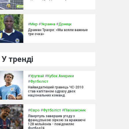
#
Мир
#
Украина
#
Донецк
Драман Траоре: «Мы взяли важные
три очка»
У тренді
#
Уругвай
#
Кубок Америки
#
Футболіст
Найвидатніший гравець ЧС-2010
став капітаном одразу двох
національних команд.
#
Євро
#
Футболіст
#
Півзахисник
Ліверпуль завершив угоду з
французькою зіркою за вражаючі
128 мільйонів - повідомляє
Футбол24.