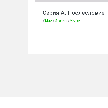
Серия А. Послесловие
#
Мир
#
Италия
#
Милан