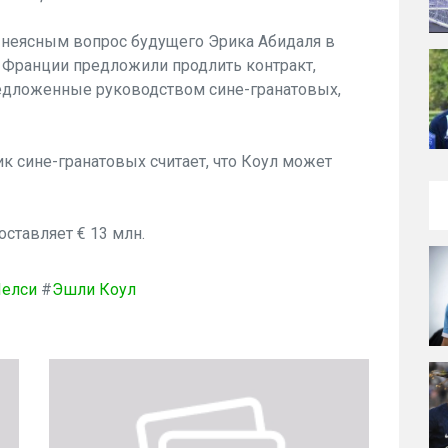
я неясным вопрос будущего Эрика Абидаля в
 Франции предложили продлить контракт,
редложенные руководством сине-гранатовых,
ик сине-гранатовых считает, что Коул может
оставляет € 13 млн.
елси
#
Эшли Коул