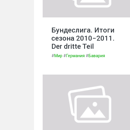
Бундеслига. Итоги
сезона 2010−2011.
Der dritte Teil
#
Мир
#
Германия
#
Бавария