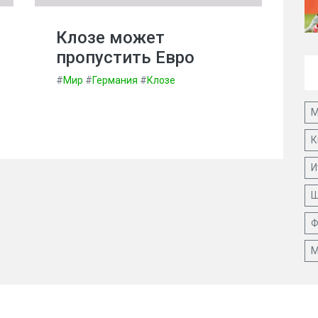
Клозе может
пропустить Евро
#
Мир
#
Германия
#
Клозе
М
К
И
Ш
Ф
М