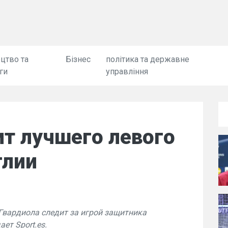
цтво та
Бізнес
політика та державне
ги
управління
т лучшего левого
глии
Гвардиола следит за игрой защитника
ет Sport.es.