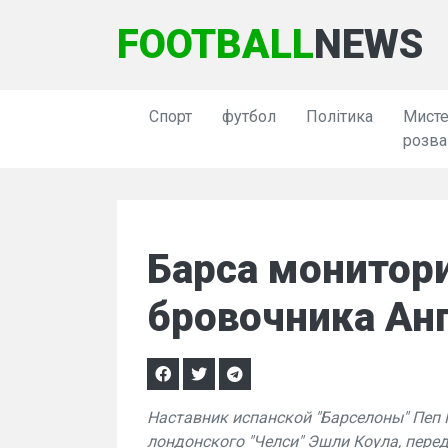
FOOTBALL
NEWS
Спорт
футбол
Політика
Мисте
розва
Барса монитори
бровочника Ан
Наставник испанской "Барселоны" Пеп 
лондонского "Челси" Эшли Коула, переда