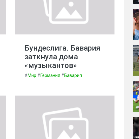
Бундеслига. Бавария
заткнула дома
«музыкантов»
#
Мир
#
Германия
#
Бавария