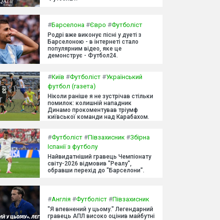
#
Барселона
#
Євро
#
Футболіст
Родрі вже виконує пісні у дуеті з
Барселоною - в інтернеті стало
популярним відео, яке це
демонструє - Футбол24.
#
Київ
#
Футболіст
#
Український
футбол (газета)
Ніколи раніше я не зустрічав стільки
помилок: колишній нападник
Динамо прокоментував тріумф
київської команди над Карабахом.
#
Футболіст
#
Півзахисник
#
Збірна
Іспанії з футболу
Найвидатніший гравець Чемпіонату
світу-2026 відмовив "Реалу",
обравши перехід до "Барселони".
#
Англія
#
Футболіст
#
Півзахисник
"Я впевнений у цьому." Легендарний
гравець АПЛ високо оцінив майбутні