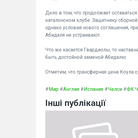
Дело в том, что продолжает оставатьс
каталонском клубе. Защитнику сборной
однако условия нового соглашения, п
Абидаля не устраивают.
Что же касается Гвардиолы, то наставн
быть достойной заменой Абидалю.
Отметим, что трансферная цена Коула с
#
Мир
#
Англия
#
Испания
#
Челси
#
ФК Ч
Інші публікації