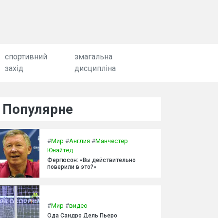
спортивний
змагальна
захід
дисципліна
Популярне
#
Мир
#
Англия
#
Манчестер
Юнайтед
Фергюсон: «Вы действительно
поверили в это?»
#
Мир
#
видео
Ода Сандро Дель Пьеро