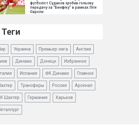
футболіст Судаков зробив гольову
передачу за "Бенфіку" в рамках Ліги
Європи.
Теги
ир
Украина
Премьер-лига
Англия
иев
Динамо
Донецк
Избранное
талия
Испания
ФК Динамо
Главное
ахтер
Трансферы
Россия
Арсенал
К Шахтер
Германия
Харьков
еталлург