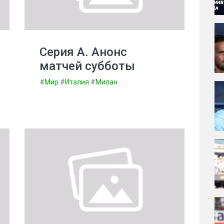
Серия А. Анонс
матчей субботы
#
Мир
#
Италия
#
Милан