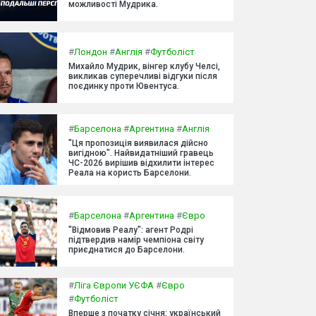
можливості Мудрика.
#
Лондон
#
Англія
#
Футболіст
Михайло Мудрик, вінгер клубу Челсі,
викликав суперечливі відгуки після
поєдинку проти Ювентуса.
#
Барселона
#
Аргентина
#
Англія
"Ця пропозиція виявилася дійсно
вигідною". Найвидатніший гравець
ЧС-2026 вирішив відхилити інтерес
Реала на користь Барселони.
#
Барселона
#
Аргентина
#
Євро
"Відмовив Реалу": агент Родрі
підтвердив намір чемпіона світу
приєднатися до Барселони.
#
Ліга Європи УЄФА
#
Євро
#
Футболіст
Вперше з початку січня: український