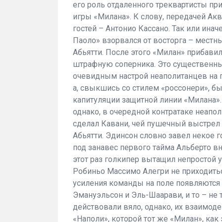
его роль отдаленного треквартисты пр
игры «Милана». К слову, передачей Ак
гостей – Антонио Кассано. Так или инач
Паоло» взорвался от восторга – мест
Абьятти. После этого «Милан» прибави
штрафную соперника. Это существенных
очевидным настрой неаполитанцев на 
а, свыкшись со стилем «россонери», б
капитуляции защитной линии «Милана».
однако, в очередной контратаке неапо
сделал Кавани, чей пушечный выстрел 
Абьятти. Эдинсон словно завел некое 
под занавес первого тайма Альберто вн
этот раз голкипер вытащил непростой у
Робиньо Массимо Алегри не приходитьс
усиления команды на поле появляются
Эмануэльсон и Эль-Шаарави, и то – не т
действовали вяло, однако, их взаимод
«Наполи», которой тот же «Милан», как 