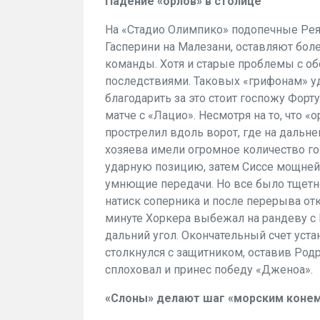
Падение «орлов» в столице
На «Стадио Олимпико» подопечные Рея
Гасперини на Малезани, оставляют бол
команды. Хотя и старые проблемы с об
последствиями. Таковых «грифонам» уд
благодарить за это стоит госпожу Форту
матче с «Лацио». Несмотря на то, что «
прострелил вдоль ворот, где на дальне
хозяева имели огромное количество г
ударную позицию, затем Сиссе мощней
умнющие передачи. Но все было тщетн
натиск соперника и после перерыва от
минуте Хоркера выбежал на рандеву с М
дальний угол. Окончательный счет уст
столкнулся с защитником, оставив Родр
сплоховал и принес победу «Дженоа».
«Слоны» делают шаг «морским коне