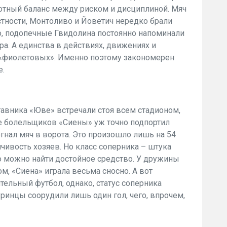
мотный баланс между риском и дисциплиной. Мяч
астности, Монтоливо и Йоветич нередко брали
во, подопечные Гвидолина постоянно напоминали
ра. А единства в действиях, движениях и
у «фиолетовых». Именно поэтому закономерен
е.
тавника «Юве» встречали стоя всем стадионом,
ие болельщиков «Сиены» уж точно подпортил
гнал мяч в ворота. Это произошло лишь на 54
пчивость хозяев. Но класс соперника – штука
ко можно найти достойное средство. У дружины
ом, «Сиена» играла весьма сносно. А вот
тельный футбол, однако, статус соперника
ринцы соорудили лишь один гол, чего, впрочем,