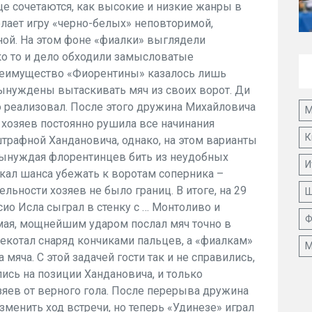
ще сочетаются, как высокие и низкие жанры в
елает игру «черно-белых» неповторимой,
ной. На этом фоне «фиалки» выглядели
ко то и дело обходили замысловатые
преимущество «Фиорентины» казалось лишь
вынуждены вытаскивать мяч из своих ворот. Ди
го реализовал. После этого дружина Михайловича
М
 хозяев постоянно рушила все начинания
К
трафной Хандановича, однако, на этом варианты
 вынуждая флорентинцев бить из неудобных
И
скал шанса убежать к воротам соперника –
льности хозяев не было границ. В итоге, на 29
Ш
сио Исла сыграл в стенку с … Монтоливо и
Ф
мая, мощнейшим ударом послал мяч точно в
екотал снаряд кончиками пальцев, а «фиалкам»
М
мяча. С этой задачей гости так и не справились,
ись на позиции Хандановича, и только
яев от верного гола. После перерыва дружина
менить ход встречи, но теперь «Удинезе» играл