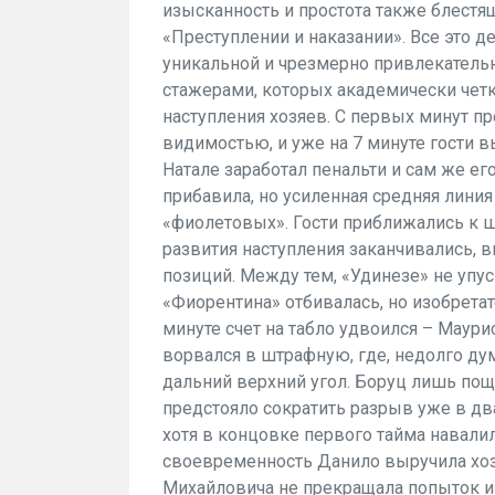
изысканность и простота также блестя
«Преступлении и наказании». Все это д
уникальной и чрезмерно привлекатель
стажерами, которых академически чет
наступления хозяев. С первых минут 
видимостью, и уже на 7 минуте гости 
Натале заработал пенальти и сам же е
прибавила, но усиленная средняя линия
«фиолетовых». Гости приближались к ш
развития наступления заканчивались,
позиций. Между тем, «Удинезе» не упу
«Фиорентина» отбивалась, но изобретате
минуте счет на табло удвоился – Маури
ворвался в штрафную, где, недолго ду
дальний верхний угол. Боруц лишь пощ
предстояло сократить разрыв уже в два 
хотя в концовке первого тайма навалил
своевременность Данило выручила хоз
Михайловича не прекращала попыток из