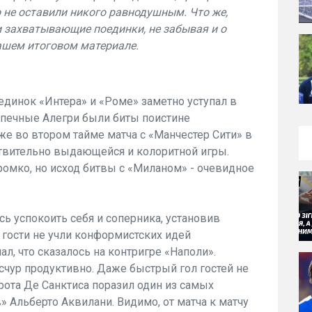
о не оставили никого равнодушным. Что же,
 захватывающие поединки, не забывая и о
нашем итоговом материале.
единок «Интера» и «Роме» заметно уступал в
опечные Алегри были биты поистине
е во втором тайме матча с «Манчестер Сити» в
ствительно выдающейся и колоритной игры.
ромко, но исход битвы с «Миланом» - очевидное
ь успокоить себя и соперника, установив
гости не учли конформистских идей
л, что сказалось на контригре «Наполи».
счур продуктивно. Даже быстрый гол гостей не
рота Де Санктиса поразил один из самых
 Альберто Аквилани. Видимо, от матча к матчу