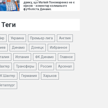
думку, що Матвій Пономаренко не є
зіркою - коментар колишнього
футболіста Динамо.
Теги
ир
Украина
Премьер-лига
Англия
иев
Динамо
Донецк
Избранное
талия
Испания
ФК Динамо
Главное
ахтер
Трансферы
Россия
Арсенал
К Шахтер
Германия
Харьков
еталлург