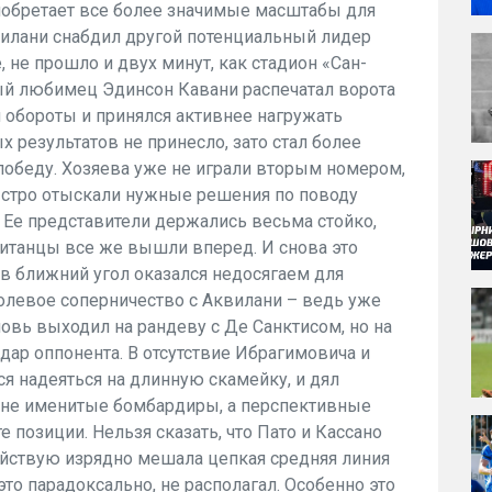
иобретает все более значимые масштабы для
вилани снабдил другой потенциальный лидер
е, не прошло и двух минут, как стадион «Сан-
ный любимец Эдинсон Кавани распечатал ворота
л обороты и принялся активнее нагружать
 результатов не принесло, зато стал более
победу. Хозяева уже не играли вторым номером,
ыстро отыскали нужные решения по поводу
 Ее представители держались весьма стойко,
литанцы все же вышли вперед. И снова это
в ближний угол оказался недосягаем для
голевое соперничество с Аквилани – ведь уже
овь выходил на рандеву с Де Санктисом, но на
дар оппонента. В отсутствие Ибрагимовича и
я надеяться на длинную скамейку, и дял
 не именитые бомбардиры, а перспективные
е позиции. Нельзя сказать, что Пато и Кассано
ействую изрядно мешала цепкая средняя линия
это парадоксально, не располагал. Особенно это