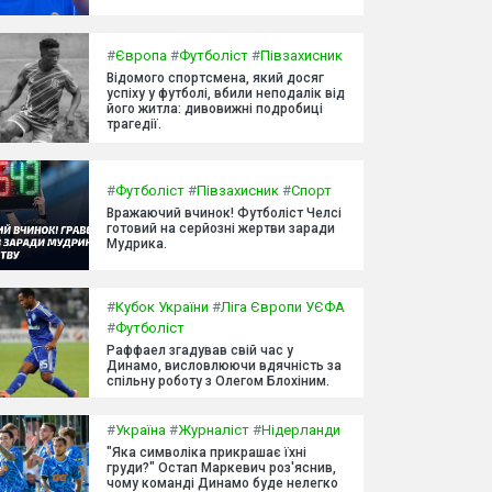
#
Європа
#
Футболіст
#
Півзахисник
Відомого спортсмена, який досяг
успіху у футболі, вбили неподалік від
його житла: дивовижні подробиці
трагедії.
#
Футболіст
#
Півзахисник
#
Спорт
Вражаючий вчинок! Футболіст Челсі
готовий на серйозні жертви заради
Мудрика.
#
Кубок України
#
Ліга Європи УЄФА
#
Футболіст
Раффаел згадував свій час у
Динамо, висловлюючи вдячність за
спільну роботу з Олегом Блохіним.
#
Україна
#
Журналіст
#
Нідерланди
"Яка символіка прикрашає їхні
груди?" Остап Маркевич роз'яснив,
чому команді Динамо буде нелегко