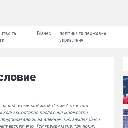
цтво та
Бізнес
політика та державне
ги
управління
словие
ур нашей всеми любимой Серии А отзвучал
ходных, оставив после себя множество
предполагалось, на апеннинских землях было
непредсказуемо. Три гранд-матча, три ярких