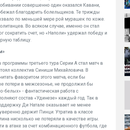
 добивании совершенно один оказался Кавани,
побежал благодарить болельщиков. Те трижды
вызвало по меньшей мере рой мурашек по коже.
олитанцев. Во всяком случае, именно он стал
г сократить счет, но «Наполи» удержал победу и
рную таблицу.
м»
программы третьего тура Серии А стал матч в
стоял коллектив Синиши Михайловича. В
итать фаворитом этого матча, если бы
ые потери в межсезонье, не продолжил бы
о-белых» - фантастическая работа с
олняют состав «Удинезе» каждый год. Так в
поддержку Ди Натале оказывает не менее
уверенно держит Пинци. Утратив в классе
ина нисколько не потеряли в качестве игры.
и в атаке за счет комбинационного футбола, где