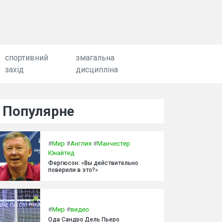
спортивний
змагальна
захід
дисципліна
Популярне
#
Мир
#
Англия
#
Манчестер
Юнайтед
Фергюсон: «Вы действительно
поверили в это?»
#
Мир
#
видео
Ода Сандро Дель Пьеро