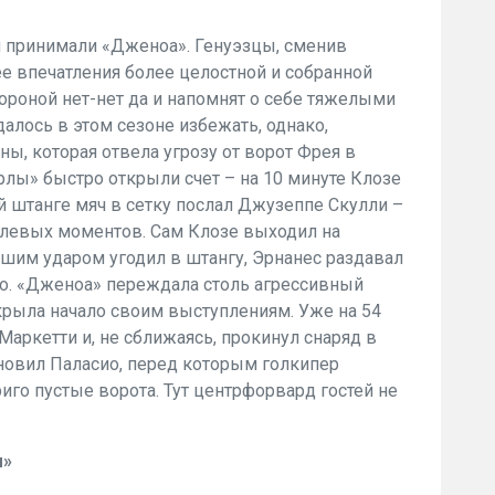
 принимали «Дженоа». Генуэзцы, сменив
ее впечатления более целостной и собранной
ороной нет-нет да и напомнят о себе тяжелыми
алось в этом сезоне избежать, однако,
ны, которая отвела угрозу от ворот Фрея в
орлы» быстро открыли счет – на 10 минуте Клозе
й штанге мяч в сетку послал Джузеппе Скулли –
олевых моментов. Сам Клозе выходил на
шим ударом угодил в штангу, Эрнанес раздавал
о. «Дженоа» переждала столь агрессивный
крыла начало своим выступлениям. Уже на 54
аркетти и, не сближаясь, прокинул снаряд в
ановил Паласио, перед которым голкипер
иго пустые ворота. Тут центрфорвард гостей не
м»