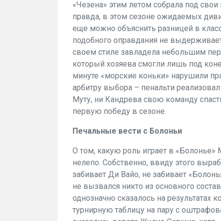
«Чезена» этим летом собрала под свои 
правда, в этом сезоне ожидаемых диви
еще можно объяснить разницей в классе
подобного оправдания не выдерживает
своем стиле завладела небольшим пер
который хозяева смогли лишь под коне
минуте «морские коньки» нарушили пра
арбитру выбора – пенальти реализовал 
Муту, ни Кандрева свою команду спасти 
первую победу в сезоне.
Печальные вести с Болоньи
О том, какую роль играет в «Болонье» 
нелепо. Собственно, ввиду этого выра
забивает Ди Вайо, не забивает «Болонь
не вызвался никто из основного состава
однозначно сказалось на результатах 
турнирную таблицу на пару с оштрафов