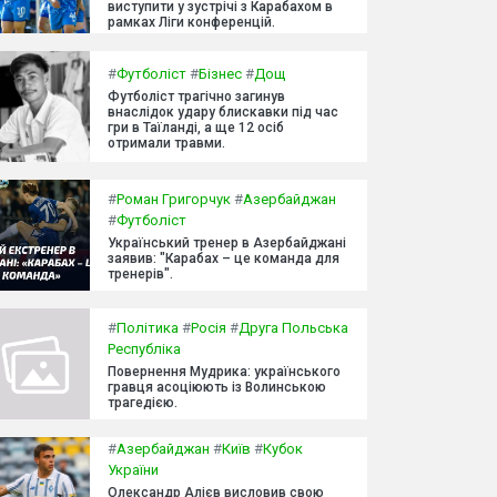
виступити у зустрічі з Карабахом в
рамках Ліги конференцій.
#
Футболіст
#
Бізнес
#
Дощ
Футболіст трагічно загинув
внаслідок удару блискавки під час
гри в Таїланді, а ще 12 осіб
отримали травми.
#
Роман Григорчук
#
Азербайджан
#
Футболіст
Український тренер в Азербайджані
заявив: "Карабах – це команда для
тренерів".
#
Політика
#
Росія
#
Друга Польська
Республіка
Повернення Мудрика: українського
гравця асоціюють із Волинською
трагедією.
#
Азербайджан
#
Київ
#
Кубок
України
Олександр Алієв висловив свою