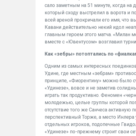
сало заметным на 51 минуте, когда на
который сходу выстрелил в ворота и 
всей ареной прокричали его имя, что 
Кавани действительно некий идол неап
главным героем этого матча. «Милан мо
вместе с «Ювентусом» возглавил турни
Как «зебры» потоптались по «фиалка
Одним из самых интересных поединков 
Удине, где местным «зебрам» противо
принципе, «Фиорентину» можно было сч
«Удинезе», вовсе и не заметив солидн
играть так продуктивно. Феномен «черн
молодежью, целые группы которой поп
отсутствие того же Санчеса активную 
перспективный Торже, а место Инлера 
отдельных игроков, подопечные Гвидол
«Удинезе» по-прежнему строит свои сет