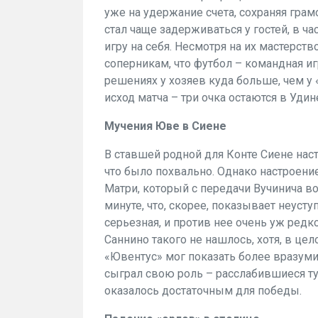
уже на удержание счета, сохраняя гра
стал чаще задерживаться у гостей, в ч
игру на себя. Несмотря на их мастерст
соперникам, что футбол – командная иг
решениях у хозяев куда больше, чем 
исход матча – три очка остаются в Удин
Мучения Юве в Сиене
В ставшей родной для Конте Сиене нас
что было похвально. Однако настроен
Матри, который с передачи Вучинича во
минуте, что, скорее, показывает неусту
серьезная, и против нее очень уж ред
Саннино такого не нашлось, хотя, в цел
«Ювентус» мог показать более вразуми
сыграл свою роль – расслабившиеся ту
оказалось достаточным для победы.