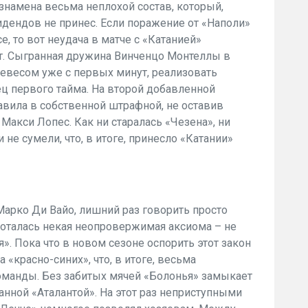
знамена весьма неплохой состав, который,
дендов не принес. Если поражение от «Наполи»
, то вот неудача в матче с «Катанией»
. Сыгранная дружина Винченцо Монтеллы в
евесом уже с первых минут, реализовать
ц первого тайма. На второй добавленной
вила в собственной штрафной, не оставив
Макси Лопес. Как ни старалась «Чезена», ни
не сумели, что, в итоге, принесло «Катании»
Марко Ди Вайо, лишний раз говорить просто
боталась некая неопровержимая аксиома – не
я». Пока что в новом сезоне оспорить этот закон
 «красно-синих», что, в итоге, весьма
команды. Без забитых мячей «Болонья» замыкает
анной «Аталантой». На этот раз неприступными