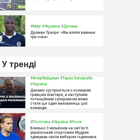
#
Мир
#
Украина
#
Донецк
Драман Траоре: «Мы взяли важные
три очка»
У тренді
#
Азербайджан
#
Тарас Качараба
#
Україна
Динамо зустрінеться з колишнім
гравцем Шахтаря, а наступним
потенційним суперником може
стати ще один вихованець цієї
команди.
#
Політика
#
Україна
#
Росія
Близько 3 мільйонів на зап'ясті:
український спортсмен Мудрик
здивував своїм вибором годинника.