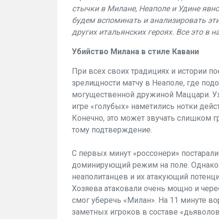
стычки в Милане, Неаполе и Удине явн
будем вспоминать и анализировать эти
других итальянских героях. Все это в 
Убийство Милана в стиле Кавани
При всех своих традициях и истории по
зрелищности матчу в Неаполе, где под
могущественной дружиной Маццари. Уж
игре «голубых» наметились нотки дей
Конечно, это может звучать слишком г
тому подтверждение.
С первых минут «россонери» постаралис
доминирующий режим на поле. Однако 
неаполитанцев и их атакующий потенциа
Хозяева атаковали очень мощно и чере
смог уберечь «Милан». На 11 минуте во
заметных игроков в составе «дьяволов»