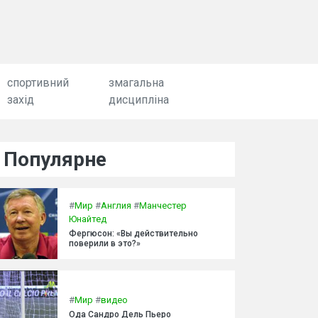
спортивний
змагальна
захід
дисципліна
Популярне
#
Мир
#
Англия
#
Манчестер
Юнайтед
Фергюсон: «Вы действительно
поверили в это?»
#
Мир
#
видео
Ода Сандро Дель Пьеро