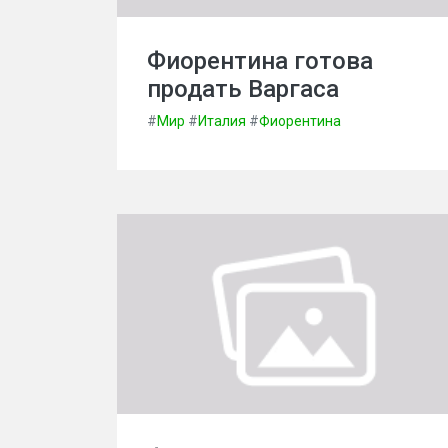
Фиорентина готова
продать Варгаса
#
Мир
#
Италия
#
Фиорентина