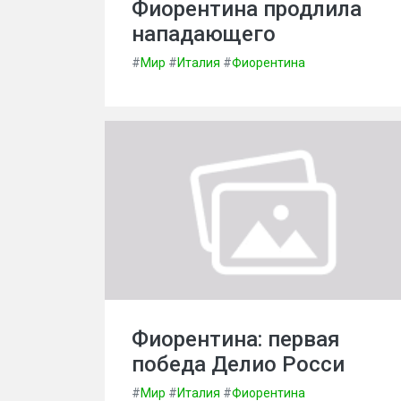
Фиорентина продлила
нападающего
#
Мир
#
Италия
#
Фиорентина
Фиорентина: первая
победа Делио Росси
#
Мир
#
Италия
#
Фиорентина