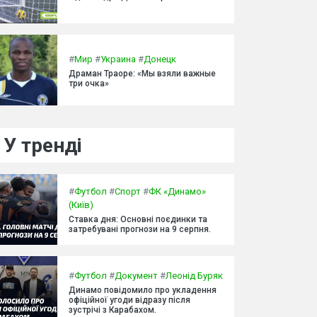
#
Мир
#
Украина
#
Донецк
Драман Траоре: «Мы взяли важные
три очка»
У тренді
#
Футбол
#
Спорт
#
ФК «Динамо»
(Київ)
Ставка дня: Основні поєдинки та
затребувані прогнози на 9 серпня.
#
Футбол
#
Документ
#
Леонід Буряк
Динамо повідомило про укладення
офіційної угоди відразу після
зустрічі з Карабахом.