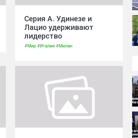
Серия А. Удинезе и
Лацио удерживают
лидерство
#
Мир
#
Италия
#
Милан