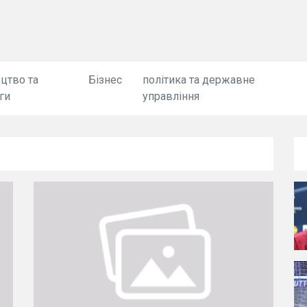
цтво та
Бізнес
політика та державне
ги
управління