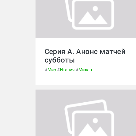
Серия А. Анонс матчей
субботы
#
Мир
#
Италия
#
Милан