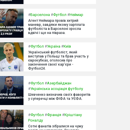
#
Барселона
#
Футбол
#
Неймар
Агент Неймара провів хитрий
маневр, завдяки якому зарплата
футболіста в Барселоні зросла
вдвічі і ще на півраза.
#
Футбол
#
Україна
#
Київ
Український футболіст, який
виступав у Польщі та брав участь у
єврокубках, оголосив про
закінчення своєї кар'єри -
Футбол24.
#
Футбол
#
Азербайджан
#
Українська асоціація футболу
Шевченко визначив своїх фаворитів
у суперечці між ФІФА та УЄФА.
#
Футбол
#
Франція
#
Кріштіану
Роналду
Сотні фанатів зібралися на чужу