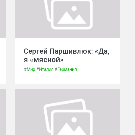
Сергей Паршивлюк: «Да,
я «мясной»
#
Мир
#
Италия
#
Германия