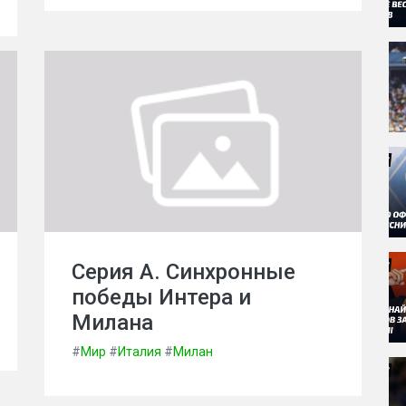
Серия А. Синхронные
победы Интера и
Милана
#
Мир
#
Италия
#
Милан