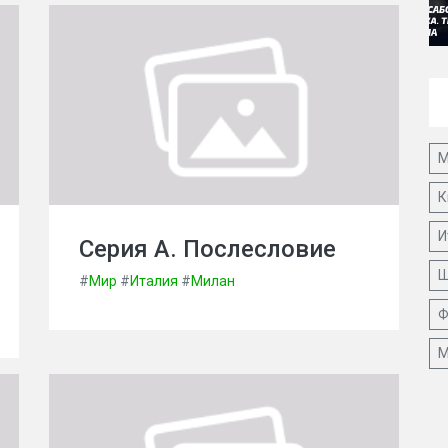
М
К
И
Серия А. Послесловие
Ш
#
Мир
#
Италия
#
Милан
Ф
М