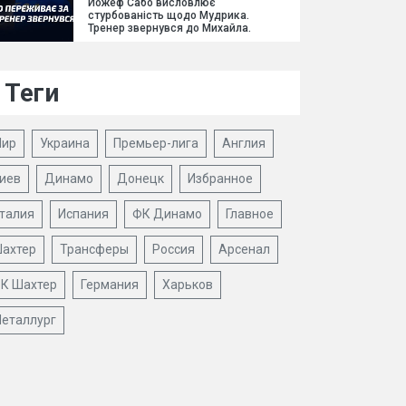
Йожеф Сабо висловлює
стурбованість щодо Мудрика.
Тренер звернувся до Михайла.
Теги
ир
Украина
Премьер-лига
Англия
иев
Динамо
Донецк
Избранное
талия
Испания
ФК Динамо
Главное
ахтер
Трансферы
Россия
Арсенал
К Шахтер
Германия
Харьков
еталлург