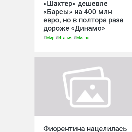
»Шахтер» дешевле
«Барсы» на 400 млн
евро, но в полтора раза
дороже «Динамо»
#
Мир
#
Италия
#
Милан
Фиорентина нацелилась