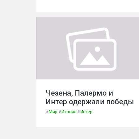
Чезена, Палермо и
Интер одержали победы
#
Мир
#
Италия
#
Интер