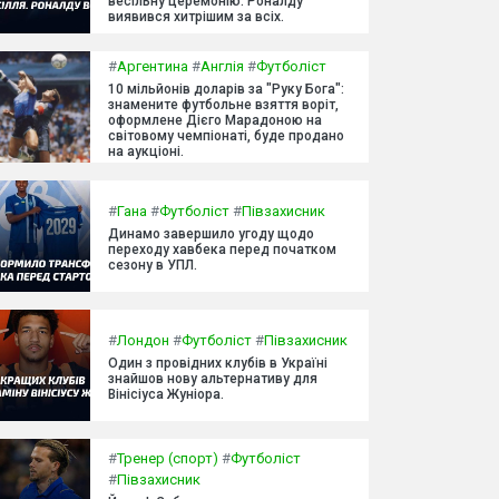
весільну церемонію. Роналду
виявився хитрішим за всіх.
#
Аргентина
#
Англія
#
Футболіст
10 мільйонів доларів за "Руку Бога":
знамените футбольне взяття воріт,
оформлене Дієго Марадоною на
світовому чемпіонаті, буде продано
на аукціоні.
#
Гана
#
Футболіст
#
Півзахисник
Динамо завершило угоду щодо
переходу хавбека перед початком
сезону в УПЛ.
#
Лондон
#
Футболіст
#
Півзахисник
Один з провідних клубів в Україні
знайшов нову альтернативу для
Вінісіуса Жуніора.
#
Тренер (спорт)
#
Футболіст
#
Півзахисник