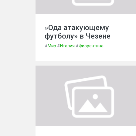
»Ода атакующему
футболу» в Чезене
#
Мир
#
Италия
#
Фиорентина