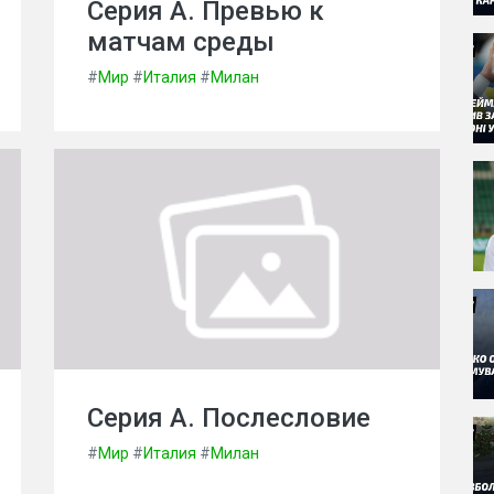
Серия А. Превью к
матчам среды
#
Мир
#
Италия
#
Милан
Серия А. Послесловие
#
Мир
#
Италия
#
Милан