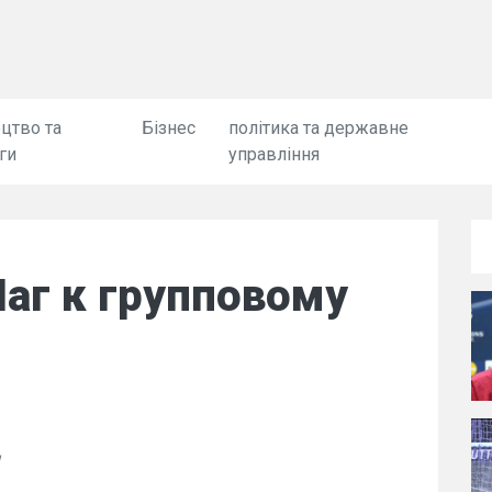
цтво та
Бізнес
політика та державне
ги
управління
аг к групповому