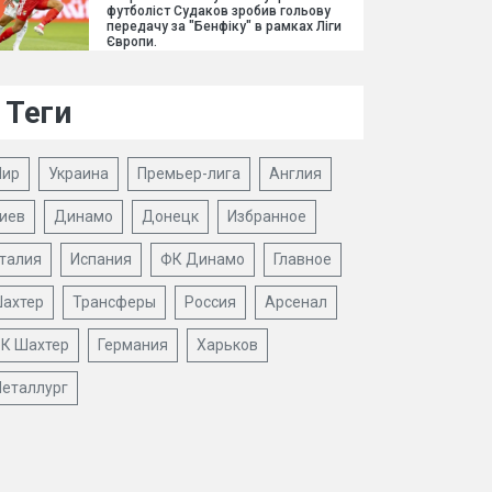
футболіст Судаков зробив гольову
передачу за "Бенфіку" в рамках Ліги
Європи.
Теги
ир
Украина
Премьер-лига
Англия
иев
Динамо
Донецк
Избранное
талия
Испания
ФК Динамо
Главное
ахтер
Трансферы
Россия
Арсенал
К Шахтер
Германия
Харьков
еталлург