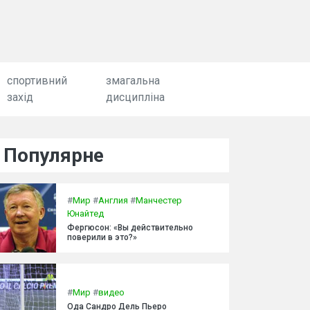
спортивний
змагальна
захід
дисципліна
Популярне
#
Мир
#
Англия
#
Манчестер
Юнайтед
Фергюсон: «Вы действительно
поверили в это?»
#
Мир
#
видео
Ода Сандро Дель Пьеро