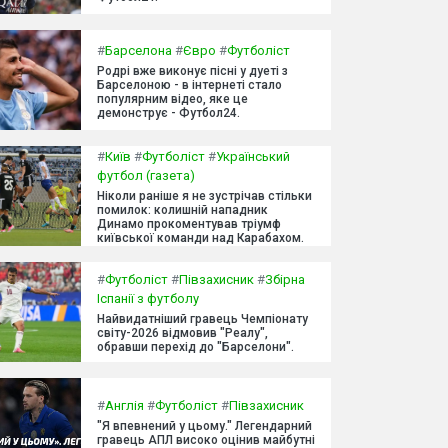
#
Барселона
#
Євро
#
Футболіст
Родрі вже виконує пісні у дуеті з
Барселоною - в інтернеті стало
популярним відео, яке це
демонструє - Футбол24.
#
Київ
#
Футболіст
#
Український
футбол (газета)
Ніколи раніше я не зустрічав стільки
помилок: колишній нападник
Динамо прокоментував тріумф
київської команди над Карабахом.
#
Футболіст
#
Півзахисник
#
Збірна
Іспанії з футболу
Найвидатніший гравець Чемпіонату
світу-2026 відмовив "Реалу",
обравши перехід до "Барселони".
#
Англія
#
Футболіст
#
Півзахисник
"Я впевнений у цьому." Легендарний
гравець АПЛ високо оцінив майбутні