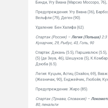
Бинди, Угу Виана (Марсио Моссоро, 76), 
Предупреждения: Угу Виана (36), Барбоза 
Вельфли (79), Деген (90).
Удаление: Бен Халифа (62).
Спартак (Россия) –
Легия (Польша)
2:3 
Кухарчик, 29, Рыбус, 43, Голь, 90
Спартак: Дикань (5.5), Паршивлюк (5.5), П
(5) (де Зеув, 46), Шешуков (5), К.Комбаро
Дзюба (6.5).
Легия: Куцьяк, Астиц (Охайон, 69), Ва
(Жезничак, 90), Енджейчик, Любойя, Кух
Предупреждение: Жиро (85).
Спартак (Трнава, Словакия) –
Локомоти
80, пенальти