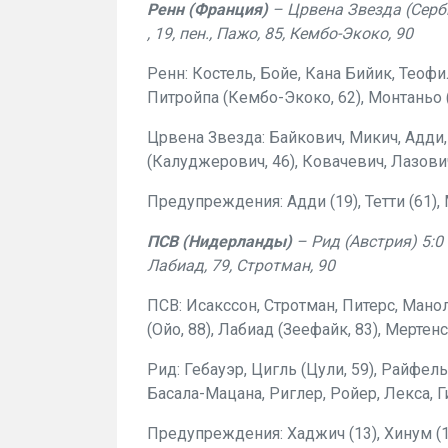
Ренн (Франция)
– Црвена Звезда (Серби
, 19, пен., Пажо, 85, Кембо-Экоко, 90
Ренн: Костель, Бойе, Кана Бийик, Теофил
Питройпа (Кембо-Экоко, 62), Монтаньо (
Црвена Звезда: Байкович, Микич, Адди
(Калуджерович, 46), Ковачевич, Лазови
Предупреждения: Адди (19), Тетти (61), 
ПСВ (Нидерланды)
– Рид (Австрия) 5:0 (
Лабиад, 79, Стротман, 90
ПСВ: Исакссон, Стротман, Питерс, Манол
(Ойо, 88), Лабиад (Зеефайк, 83), Мертенс
Рид: Гебауэр, Цигль (Цули, 59), Райфел
Басала-Мацана, Риглер, Ройер, Лекса, Г
Предупреждения: Хаджич (13), Хинум (1