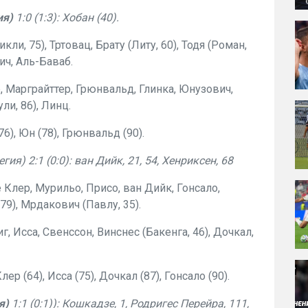
ия)
1:0 (1:3): Хобан (40).
ли, 75), Тртовац, Брату (Литу, 60), Тодя (Роман,
ич, Аль-Баваб.
, Марграйттер, Грюнвальд, Глинка, Юнузович,
ли, 86), Линц.
6), Юн (78), Грюнвальд (90).
ия) 2:1 (0:0): ван Дийк, 21, 54, Хенриксен, 68
е Клер, Мурильо, Присо, ван Дийк, Гонсало,
9), Мрдакович (Павлу, 35).
, Исса, Свенссон, Винснес (Бакенга, 46), Дочкал,
р (64), Исса (75), Дочкал (87), Гонсало (90).
я)
1:1 (0:1)): Кошкадзе, 1, Родригес Перейра, 111,