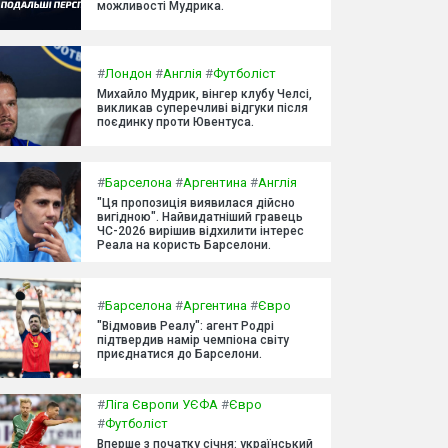
можливості Мудрика.
#
Лондон
#
Англія
#
Футболіст
Михайло Мудрик, вінгер клубу Челсі,
викликав суперечливі відгуки після
поєдинку проти Ювентуса.
#
Барселона
#
Аргентина
#
Англія
"Ця пропозиція виявилася дійсно
вигідною". Найвидатніший гравець
ЧС-2026 вирішив відхилити інтерес
Реала на користь Барселони.
#
Барселона
#
Аргентина
#
Євро
"Відмовив Реалу": агент Родрі
підтвердив намір чемпіона світу
приєднатися до Барселони.
#
Ліга Європи УЄФА
#
Євро
#
Футболіст
Вперше з початку січня: український