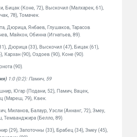
и, Бицак (Коне, 72), Выскочил (Малхарек, 61),
ак, 78), Томачек.
а, Дюрица, Янбаев, Глушаков, Тарасов
чев, Майкон, Обинна (Игнатьев, 89).
), Дюрица (33), Выскочил (47), Бицак (61),
, Кархан (90), Оздоев (90), Коне (90).
нота (90).
ия)
1:0 (0:2): Памич, 59
шнир, Югар (Подани, 52), Памич, Вацек,
ц (Mареш, 79), Квек.
ч, Миланов, Балаур, Уэсли (Аннанг, 72), Змеу,
ш, Темванджира (Белло, 89).
 (29), Запоточны (33), Брабец (34), Змеу (45),