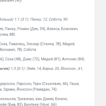
ванович (90).
ольша) 1:1 (3:1): Панку, 12, Собота, 90
е, Панку, Роман (Дяк, 59), Алекса, Божович,
леа, 88).
оха, Павелец, Элснер (Стилка, 78), Мадей,
Воскамп, 78), Собота.
, Соха (48), Диас (72), Мадей (81), Антонио (84).
ьгия)
1:3 (0:1): Лейе, 14, Берье, 35, Йонссон , 61,
дерссон, Ларссон, Терн (Скьелвик, 46), Гаши,
м, Эдман, Йонссон (Рамадан, 74).
Поконьоли, Тревизан, ван Дамм, Бюенс,
йе (Биа, 83), Бентеке (Нонг, 66).