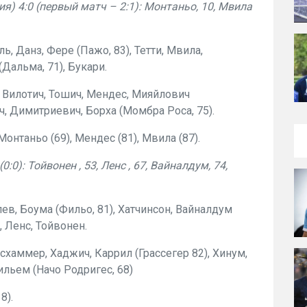
я) 4:0 (первый матч – 2:1): Монтаньо, 10, Мвила
ь, Данз, Фере (Пажо, 83), Тетти, Мвила,
Дальма, 71), Букари.
, Вилотич, Тошич, Мендес, Мияйлович
ч, Димитриевич, Борха (Момбра Роса, 75).
Монтаньо (69), Мендес (81), Мвила (87).
0:0): Тойвонен , 53, Ленс , 67, Вайналдум, 74,
ев, Боума (Фильо, 81), Хатчинсон, Вайналдум
, Ленс, Тойвонен.
ьсхаммер, Хаджич, Каррил (Грассегер 82), Хинум,
ильем (Начо Родригес, 68)
8).