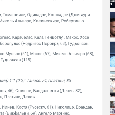
и, Томашвили, Одикадзе, Кошкадзе (Джигаури,
, Микель Альваро, Квеквескири, Робертиньо
ргеас, Карабелас, Кала, Генцоглу , Макос, Хосе
иберопулос (Родригес Перейра, 63), Гудьонсен.
о Муньос (51), Макос (67), Микель Альваро (68),
, Гудьонсен (115).
ния)
1:1 (0:2): Танасе, 74, Платини, 83
в, 46), Стоянов, Бандаловски (Дечев, 82),
он, Платини, Делев.
 Илиев, Костя (Русеску, 61), Николицэ, Брандан,
ита (Бикфальви, 69), Ангело Мартинс.