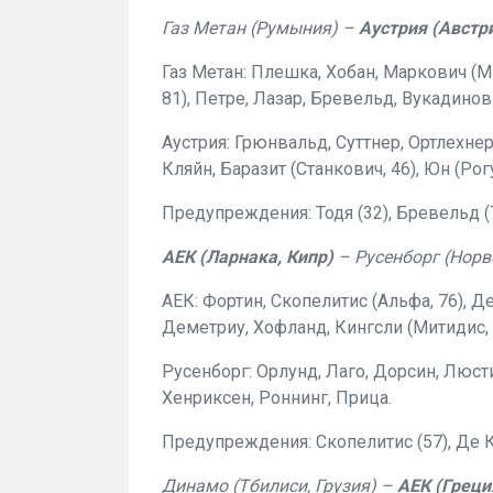
Газ Метан (Румыния) –
Аустрия (Австр
Газ Метан: Плешка, Хобан, Маркович (Мик
81), Петре, Лазар, Бревельд, Вукадинов
Аустрия: Грюнвальд, Суттнер, Ортлехнер
Кляйн, Баразит (Станкович, 46), Юн (Рогу
Предупреждения: Тодя (32), Бревельд (7
АЕК (Ларнака, Кипр)
– Русенборг (Норвег
АЕК: Фортин, Скопелитис (Альфа, 76), Д
Деметриу, Хофланд, Кингсли (Митидис, 7
Русенборг: Орлунд, Лаго, Дорсин, Люстиг
Хенриксен, Роннинг, Прица.
Предупреждения: Скопелитис (57), Де Кле
Динамо (Тбилиси, Грузия) –
АЕК (Греци