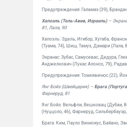
Предупреждения: Галамаз (39), Брандан (
Хапоэль (Тель-Авив, Израиль)
– Экрана
81, Лала, 90
Хапоэль: Эдель, Игибор, Хутаба, Франсме
(Туама, 74), Шиш, Тамуз, Дамари (Лала, 8
Экранас: Зубас, Самусевас, Дедура, Глев
Анджелкович (Лукас Алонсо, 79), Радав
Предупреждения: Томкявичюс (22), Йокшас
Янг Бойз (Швейцария) –
Брага (Португ
Фарнеруд, 81
Янг Бойз: Вельфли, Вешковац (Дубаи, 8
(Нуццоло, 46), Фарнеруд, Сильбербауэр,
Брага: Ким, Пауло Винисиус, Байано, Эв