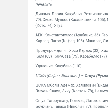
пенальти
Динамо: Лория, Какубава, Рехвиашвил
79), Хиско Муньос (Кахелишвили, 105)
(Кото, 74), Ягуэ.
АЕК: Константопулос (Арабацис, 36), Гео
Карлос, Лагос (Кафес, 106), Манолас, Л
Предупреждения: Хосе Карлос (32), Хиск
Кала (68), Какубава (75), Карабелас (77)
Удаление: Какубава (110).
ЦСКА (София, Болгария) –
Стяуа (Румы
ЦСКА Мболи, Адемар, Халилович (Видано
Галчев, Янчев, Зику (Костов, 78), Нельс
Стяуа: Тэтэрушану, Галамаз, Латовлевич,
Боурчану, Танасе (Николич, 77), Препел