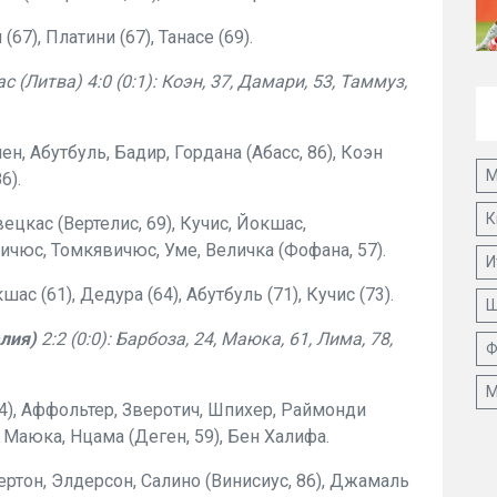
67), Платини (67), Танасе (69).
с (Литва) 4:0 (0:1): Коэн, 37, Дамари, 53, Таммуз,
н, Абутбуль, Бадир, Гордана (Абасс, 86), Коэн
М
6).
К
ецкас (Вертелис, 69), Кучис, Йокшас,
ичюс, Томкявичюс, Уме, Величка (Фофана, 57).
И
 (61), Дедура (64), Абутбуль (71), Кучис (73).
Ш
алия)
2:2 (0:0): Барбоза, 24, Маюка, 61, Лима, 78,
Ф
М
4), Аффольтер, Зверотич, Шпихер, Раймонди
 Маюка, Нцама (Деген, 59), Бен Халифа.
ертон, Элдерсон, Салино (Винисиус, 86), Джамаль