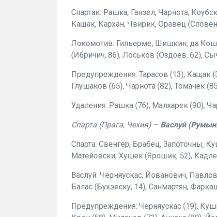
Спартак: Рашка, Ганзел, Чарнота, Коубск
Кащак, Кархан, Чвирик, Оравец (Словенч
Локомотив: Гильерме, Шишкин, да Кошт
(Ибричич, 86), Лоськов (Оздоев, 62), Сы
Предупреждения: Тарасов (13), Кащак (31
Глушаков (65), Чарнота (82), Томачек (85)
Удаления: Рашка (76), Малхарек (90), Чар
Спарта (Прага, Чехия) –
Васлуй (Румын
Спарта: Свенгер, Брабец, Запоточны, Ку
Матейовски, Хушек (Ярошик, 52), Кадле
Васлуй: Черняускас, Йованович, Павлови
Балас (Бухэеску, 14), Санмартян, Фарка
Предупреждения: Черняускас (19), Кушнир