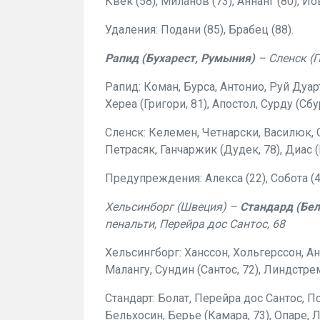
Квек (58), Миланов (73), Аннанг (80), Йо
Удаления: Подани (85), Брабец (88).
Рапид (Бухарест, Румыния)
– Сленск (П
Рапид: Коман, Бурса, Антонио, Руй Дуарт
Хереа (Григори, 81), Апостол, Сурду (Сбур
Сленск: Келемен, Четнарски, Василюк, С
Петрасяк, Ганчаржик (Дудек, 78), Диас (
Предупреждения: Алекса (22), Собота (46)
Хельсинборг (Швеция) –
Стандард (Бел
пенальти, Перейра дос Сантос, 68
Хельсингборг: Ханссон, Хольгерссон, Ан
Малангу, Сундин (Сантос, 72), Линдстре
Стандарт: Болат, Перейра дос Сантос, 
Бельхосин, Берье (Камара, 73), Опаре, Ле