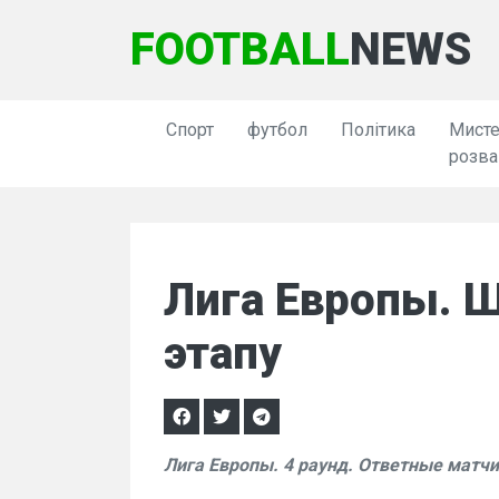
FOOTBALL
NEWS
Спорт
футбол
Політика
Мисте
розва
Лига Европы. Ш
этапу
Лига Европы. 4 раунд. Ответные матчи