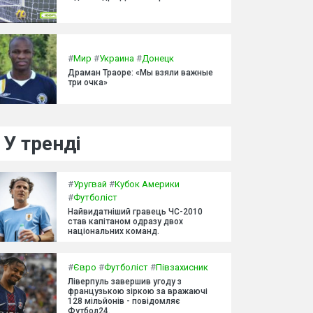
#
Мир
#
Украина
#
Донецк
Драман Траоре: «Мы взяли важные
три очка»
У тренді
#
Уругвай
#
Кубок Америки
#
Футболіст
Найвидатніший гравець ЧС-2010
став капітаном одразу двох
національних команд.
#
Євро
#
Футболіст
#
Півзахисник
Ліверпуль завершив угоду з
французькою зіркою за вражаючі
128 мільйонів - повідомляє
Футбол24.