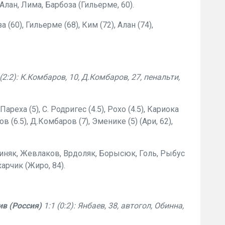
Алан, Лима, Барбоза (Гильерме, 60).
(60), Гильерме (68), Ким (72), Алан (74),
(2:2): К.Комбаров, 10, Д.Комбаров, 27, пенальти,
ареха (5), С. Родригес (4.5), Рохо (4.5), Кариока
в (6.5), Д.Комбаров (7), Эменике (5) (Ари, 62),
вжиняк, Жевлаков, Врдоляк, Борысюк, Голь, Рыбус
арчик (Жиро, 84).
в (Россия)
1:1 (0:2): Янбаев, 38, автогол, Обинна,