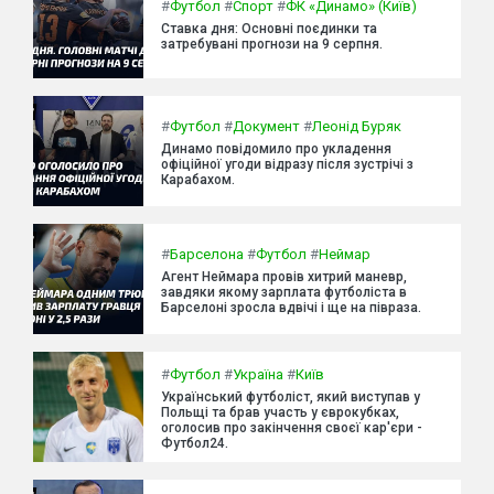
#
Футбол
#
Спорт
#
ФК «Динамо» (Київ)
Ставка дня: Основні поєдинки та
затребувані прогнози на 9 серпня.
#
Футбол
#
Документ
#
Леонід Буряк
Динамо повідомило про укладення
офіційної угоди відразу після зустрічі з
Карабахом.
#
Барселона
#
Футбол
#
Неймар
Агент Неймара провів хитрий маневр,
завдяки якому зарплата футболіста в
Барселоні зросла вдвічі і ще на півраза.
#
Футбол
#
Україна
#
Київ
Український футболіст, який виступав у
Польщі та брав участь у єврокубках,
оголосив про закінчення своєї кар'єри -
Футбол24.