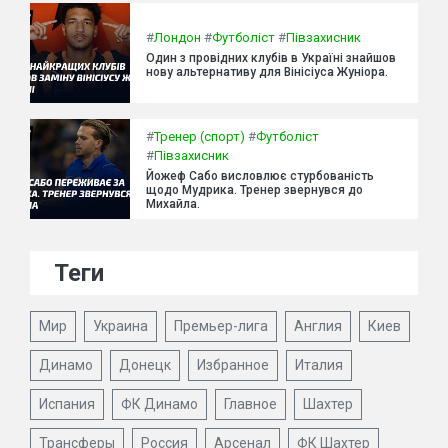
#
Лондон
#
Футболіст
#
Півзахисник
Один з провідних клубів в Україні знайшов
нову альтернативу для Вінісіуса Жуніора.
#
Тренер (спорт)
#
Футболіст
#
Півзахисник
Йожеф Сабо висловлює стурбованість
щодо Мудрика. Тренер звернувся до
Михайла.
Теги
Мир
Украина
Премьер-лига
Англия
Киев
Динамо
Донецк
Избранное
Италия
Испания
ФК Динамо
Главное
Шахтер
Трансферы
Россия
Арсенал
ФК Шахтер