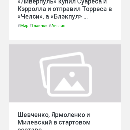
»Ливерпуль» купил Суареса и
Кэрролла и отправил Торреса в
«Челси», а «Блэкпул» …
#
Мир
#
Главное
#
Англия
Шевченко, Ярмоленко и
Милевский в стартовом
составе