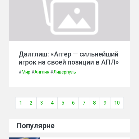
Далглиш: «Аггер — сильнейший
игрок на своей позиции в АПЛ»
#
Мир
#
Англия
#
Ливерпуль
1
2
3
4
5
6
7
8
9
10
Популярне