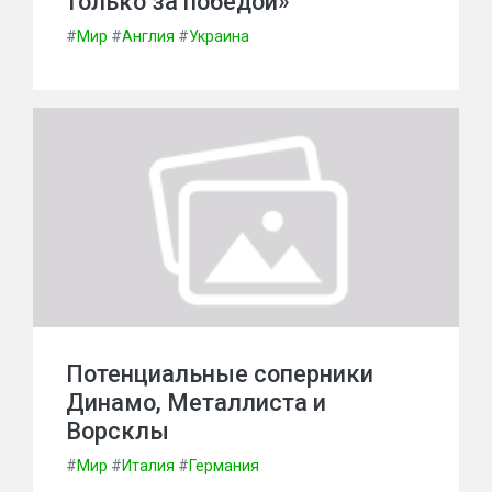
только за победой»
#
Мир
#
Англия
#
Украина
Потенциальные соперники
Динамо, Металлиста и
Ворсклы
#
Мир
#
Италия
#
Германия