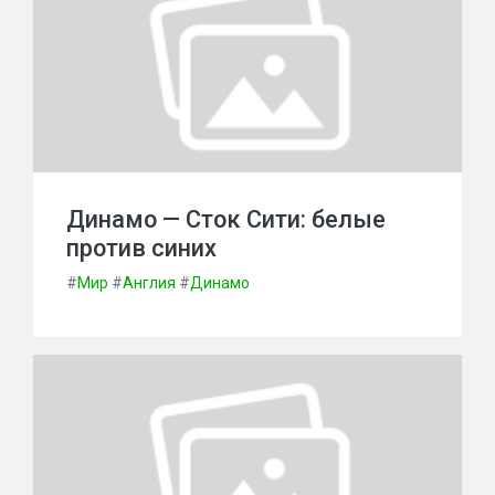
Динамо — Сток Сити: белые
против синих
#
Мир
#
Англия
#
Динамо