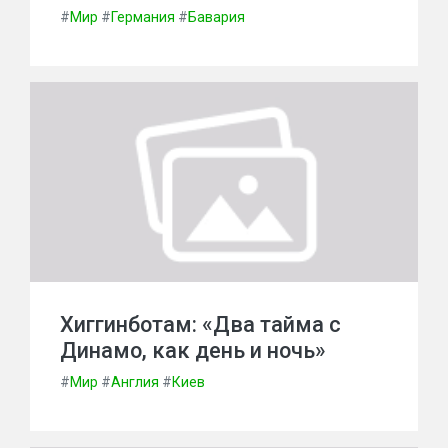
#
Мир
#
Германия
#
Бавария
Хиггинботам: «Два тайма с
Динамо, как день и ночь»
#
Мир
#
Англия
#
Киев