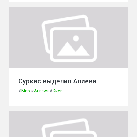
Суркис выделил Алиева
#
Мир
#
Англия
#
Киев