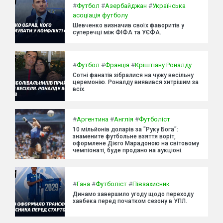
#
Футбол
#
Азербайджан
#
Українська
асоціація футболу
Шевченко визначив своїх фаворитів у
суперечці між ФІФА та УЄФА.
#
Футбол
#
Франція
#
Кріштіану Роналду
Сотні фанатів зібралися на чужу весільну
церемонію. Роналду виявився хитрішим за
всіх.
#
Аргентина
#
Англія
#
Футболіст
10 мільйонів доларів за "Руку Бога":
знамените футбольне взяття воріт,
оформлене Дієго Марадоною на світовому
чемпіонаті, буде продано на аукціоні.
#
Гана
#
Футболіст
#
Півзахисник
Динамо завершило угоду щодо переходу
хавбека перед початком сезону в УПЛ.