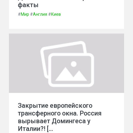
факты
#
Мир
#
Англия
#
Киев
Закрытие европейского
трансферного окна. Россия
вырывает Домингеса у
Италии?! […