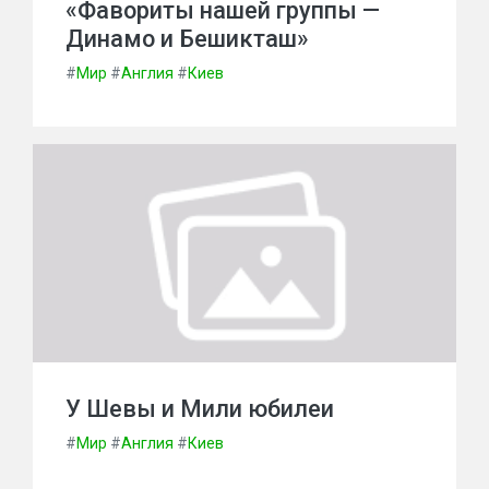
«Фавориты нашей группы —
Динамо и Бешикташ»
#
Мир
#
Англия
#
Киев
У Шевы и Мили юбилеи
#
Мир
#
Англия
#
Киев