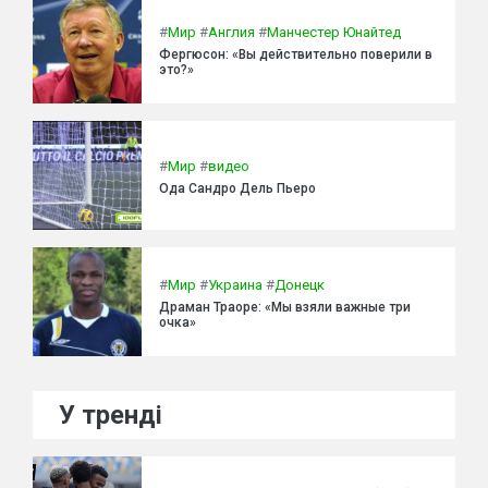
#
Мир
#
Англия
#
Манчестер Юнайтед
Фергюсон: «Вы действительно поверили в
это?»
#
Мир
#
видео
Ода Сандро Дель Пьеро
#
Мир
#
Украина
#
Донецк
Драман Траоре: «Мы взяли важные три
очка»
У тренді