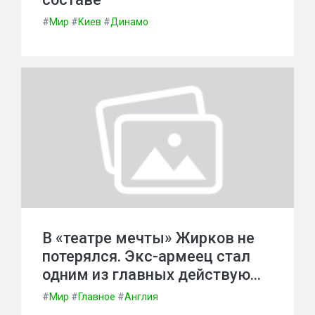
#
Мир
#
Киев
#
Динамо
В «театре мечты» Жирков не
потерялся. Экс-армеец стал
одним из главных действую…
#
Мир
#
Главное
#
Англия