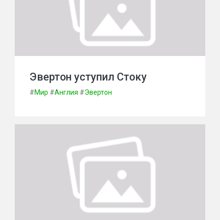
Эвертон уступил Стоку
#
Мир
#
Англия
#
Эвертон