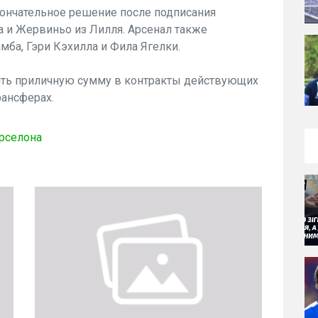
кончательное решение после подписания
 и Жервиньо из Лилля. Арсенал также
мба, Гэри Кэхилла и Фила Ягелки.
жить приличную сумму в контракты действующих
рансферах.
рселона