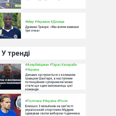
#
Мир
#
Украина
#
Донецк
Драман Траоре: «Мы взяли важные
три очка»
У тренді
#
Азербайджан
#
Тарас Качараба
#
Україна
Динамо зустрінеться з колишнім
гравцем Шахтаря, а наступним
потенційним суперником може
стати ще один вихованець цієї
команди.
#
Політика
#
Україна
#
Росія
Близько 3 мільйонів на зап'ясті:
український спортсмен Мудрик
здивував своїм вибором годинника.