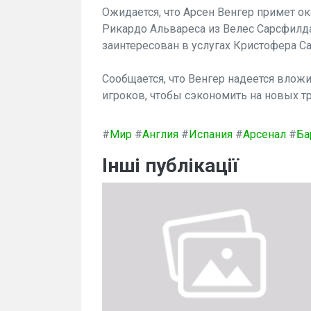
Ожидается, что Арсен Венгер примет о
Рикардо Альвареса из Велес Сарсфилда
заинтересован в услугах Кристофера Са
Сообщается, что Венгер надеется вло
игроков, чтобы сэкономить на новых т
#
Мир
#
Англия
#
Испания
#
Арсенал
#
Ба
Інші публікації