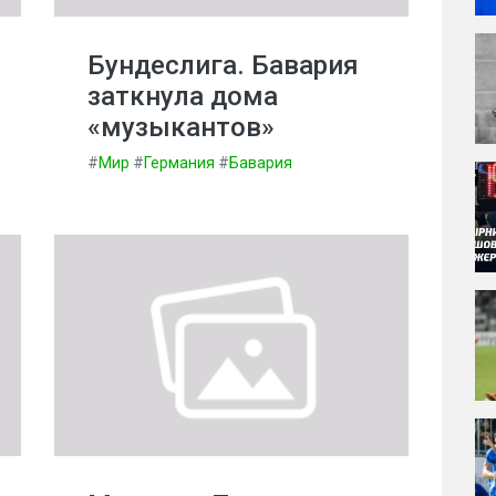
Бундеслига. Бавария
заткнула дома
«музыкантов»
#
Мир
#
Германия
#
Бавария