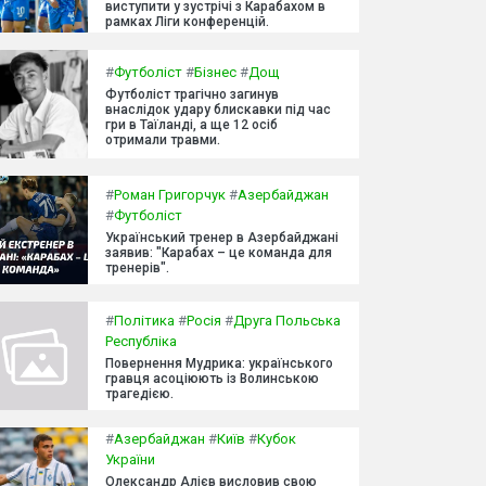
виступити у зустрічі з Карабахом в
рамках Ліги конференцій.
#
Футболіст
#
Бізнес
#
Дощ
Футболіст трагічно загинув
внаслідок удару блискавки під час
гри в Таїланді, а ще 12 осіб
отримали травми.
#
Роман Григорчук
#
Азербайджан
#
Футболіст
Український тренер в Азербайджані
заявив: "Карабах – це команда для
тренерів".
#
Політика
#
Росія
#
Друга Польська
Республіка
Повернення Мудрика: українського
гравця асоціюють із Волинською
трагедією.
#
Азербайджан
#
Київ
#
Кубок
України
Олександр Алієв висловив свою