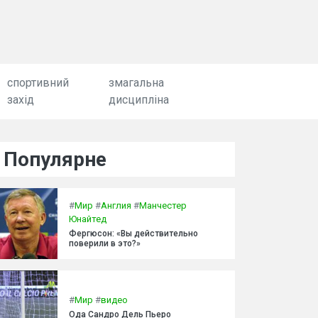
спортивний
змагальна
захід
дисципліна
Популярне
#
Мир
#
Англия
#
Манчестер
Юнайтед
Фергюсон: «Вы действительно
поверили в это?»
#
Мир
#
видео
Ода Сандро Дель Пьеро