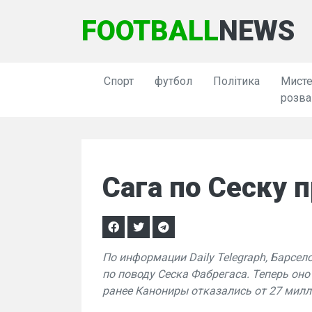
FOOTBALL
NEWS
Спорт
футбол
Політика
Мисте
розва
Сага по Сеску 
По информации Daily Telegraph, Барсел
по поводу Сеска Фабрегаса. Теперь оно
ранее Канониры отказались от 27 милл