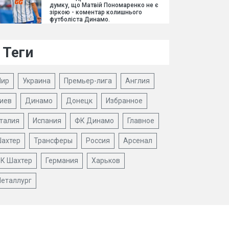
думку, що Матвій Пономаренко не є
зіркою - коментар колишнього
футболіста Динамо.
Теги
ир
Украина
Премьер-лига
Англия
иев
Динамо
Донецк
Избранное
талия
Испания
ФК Динамо
Главное
ахтер
Трансферы
Россия
Арсенал
К Шахтер
Германия
Харьков
еталлург