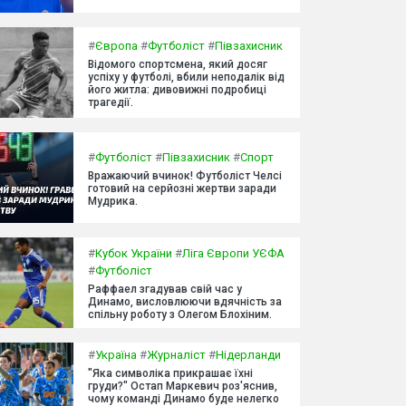
#
Європа
#
Футболіст
#
Півзахисник
Відомого спортсмена, який досяг
успіху у футболі, вбили неподалік від
його житла: дивовижні подробиці
трагедії.
#
Футболіст
#
Півзахисник
#
Спорт
Вражаючий вчинок! Футболіст Челсі
готовий на серйозні жертви заради
Мудрика.
#
Кубок України
#
Ліга Європи УЄФА
#
Футболіст
Раффаел згадував свій час у
Динамо, висловлюючи вдячність за
спільну роботу з Олегом Блохіним.
#
Україна
#
Журналіст
#
Нідерланди
"Яка символіка прикрашає їхні
груди?" Остап Маркевич роз'яснив,
чому команді Динамо буде нелегко