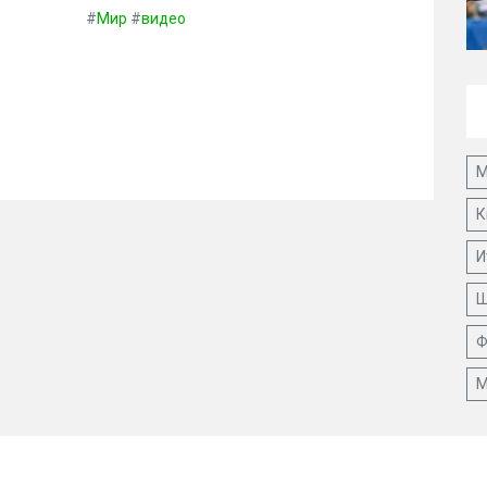
#
Мир
#
видео
М
К
И
Ш
Ф
М