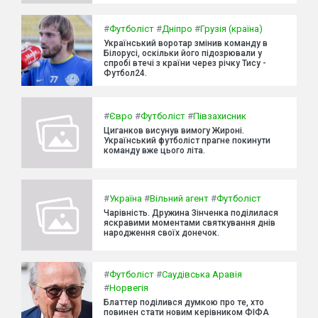
#
Футболіст
#
Дніпро
#
Грузія (країна)
Український воротар змінив команду в
Білорусі, оскільки його підозрювали у
спробі втечі з країни через річку Тису -
Футбол24.
#
Євро
#
Футболіст
#
Півзахисник
Циганков висунув вимогу Жироні.
Український футболіст прагне покинути
команду вже цього літа.
#
Україна
#
Вільний агент
#
Футболіст
Чарівність. Дружина Зінченка поділилася
яскравими моментами святкування днів
народження своїх донечок.
#
Футболіст
#
Саудівська Аравія
#
Норвегія
Блаттер поділився думкою про те, хто
повинен стати новим керівником ФІФА