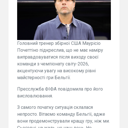
Головний тренер збірної США Маурісіо
Почеттіно підкреслив, що не має наміру
виправдовуватися після виходу своєї
команди з чемпіонату світу-2026,
акцентуючи увагу на високому рівні
майстерності гри Бельгії.
Пресслужба ФІФА повідомила про його
висловлювання.
З самого початку ситуація склалася
непросто. Вітаємо команду Бельгії, адже
вони продемонстрували кращу гру, ніж ми.
Сьогодні, на жаль, не наш день. Не