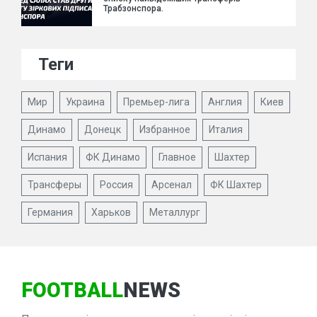
Трабзонспора.
Теги
Мир
Украина
Премьер-лига
Англия
Киев
Динамо
Донецк
Избранное
Италия
Испания
ФК Динамо
Главное
Шахтер
Трансферы
Россия
Арсенал
ФК Шахтер
Германия
Харьков
Металлург
FOOTBALL
NEWS