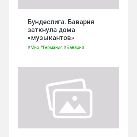
Бундеслига. Бавария
заткнула дома
«музыкантов»
#
Мир
#
Германия
#
Бавария