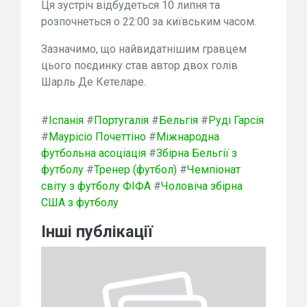
Ця зустріч відбудеться 10 липня та
розпочнеться о 22:00 за київським часом.
Зазначимо, що найвидатнішим гравцем
цього поєдинку став автор двох голів
Шарль Де Кетеларе.
#
Іспанія
#
Португалія
#
Бельгія
#
Руді Гарсія
#
Маурісіо Почеттіно
#
Міжнародна
футбольна асоціація
#
Збірна Бельгії з
футболу
#
Тренер (футбол)
#
Чемпіонат
світу з футболу ФІФА
#
Чоловіча збірна
США з футболу
Інші публікації