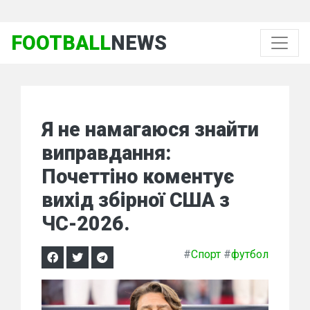
FOOTBALL
NEWS
Я не намагаюся знайти
виправдання:
Почеттіно коментує
вихід збірної США з
ЧС-2026.
#
Спорт
#
футбол