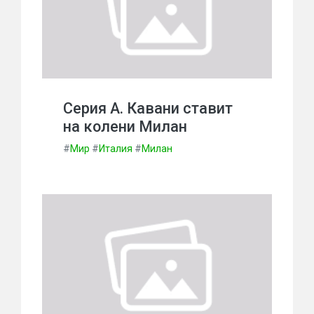
Серия А. Кавани ставит
на колени Милан
#
Мир
#
Италия
#
Милан