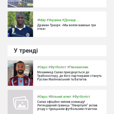
#
Мир
#
Украина
#
Донецк
Драман Траоре: «Мы взяли важные три
очка»
У тренді
#
Євро
#
Футболіст
#
Півзахисник
Мохаммед Салах приєднується до
Трабзонспору, де його партнерами стануть
Руслан Маліновський та Батагов.
#
Євро
#
Вільний агент
#
Футболіст
Салах офіційно змінив команду!
Легендарний гравець "Ліверпуля" уклав
угоду з турецьким футбольним гігантом.