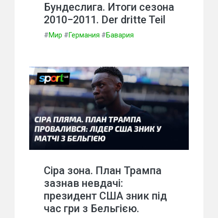
Бундеслига. Итоги сезона
2010−2011. Der dritte Teil
#
Мир
#
Германия
#
Бавария
Сіра зона. План Трампа
зазнав невдачі:
президент США зник під
час гри з Бельгією.