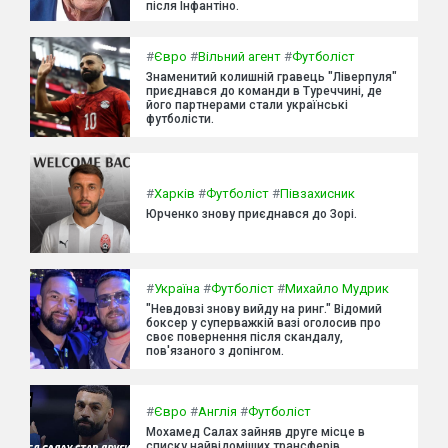
після Інфантіно.
#
Євро
#
Вільний агент
#
Футболіст
Знаменитий колишній гравець "Ліверпуля"
приєднався до команди в Туреччині, де
його партнерами стали українські
футболісти.
#
Харків
#
Футболіст
#
Півзахисник
Юрченко знову приєднався до Зорі.
#
Україна
#
Футболіст
#
Михайло Мудрик
"Невдовзі знову вийду на ринг." Відомий
боксер у суперважкій вазі оголосив про
своє повернення після скандалу,
пов'язаного з допінгом.
#
Євро
#
Англія
#
Футболіст
Мохамед Салах зайняв друге місце в
списку найвідоміших трансферів