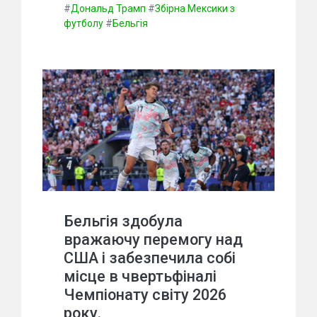
#
Дональд Трамп
#
Збірна Мексики з
футболу
#
Бельгія
Бельгія здобула
вражаючу перемогу над
США і забезпечила собі
місце в чвертьфіналі
Чемпіонату світу 2026
року.