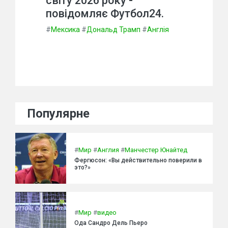
світу 2026 року -
повідомляє Футбол24.
#
Мексика
#
Дональд Трамп
#
Англія
Популярне
#
Мир
#
Англия
#
Манчестер Юнайтед
Фергюсон: «Вы действительно поверили в
это?»
#
Мир
#
видео
Ода Сандро Дель Пьеро