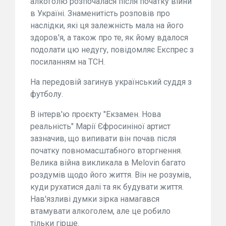
алкоголю розпочалася після початку війни
в Україні. Знаменитість розповів про
наслідки, які ця залежність мала на його
здоров'я, а також про те, як йому вдалося
подолати цю недугу, повідомляє Експрес з
посиланням на ТСН.
На передовій загинув український суддя з
футболу.
В інтерв'ю проєкту "Екзамен. Нова
реальність" Марії Єфросиніної артист
зазначив, що випивати він почав після
початку повномасштабного вторгнення.
Велика війна викликала в Melovin багато
роздумів щодо його життя. Він не розумів,
куди рухатися далі та як будувати життя.
Нав'язливі думки зірка намагався
втамувати алкоголем, але це робило
тільки гірше.