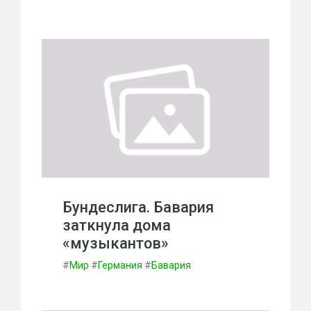
Бундеслига. Бавария
заткнула дома
«музыкантов»
#
Мир
#
Германия
#
Бавария