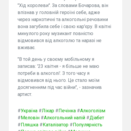
"Хід королеви". За словами Бочарова, він
впізнав у головній героїні себе, адже
через наркотичні та алкогольні речовини
вона загубила себе і свою кар'єру. В квітні
минулого року музикант повністю
відмовився від алкоголю та наразі не
вживає.
"В той день у своєму мобільному я
записав: '23 квітня - я більше не маю
потреби в алкоголі'. З того часу я
відмовився від нього. Це стало моїм
досягненням під час війни", - зазначив
артист.
#
Україна
#
Лікар
#
Печінка
#
Алкоголізм
#
Меловін
#
Алкогольний напій
#
Діабет
#
Пляшка
#
Каталізатор
#
Популярність