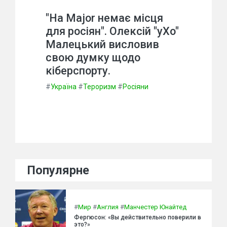
"На Major немає місця
для росіян". Олексій "yXo"
Малецький висловив
свою думку щодо
кіберспорту.
#
Україна
#
Тероризм
#
Росіяни
Популярне
#
Мир
#
Англия
#
Манчестер Юнайтед
Фергюсон: «Вы действительно поверили в
это?»