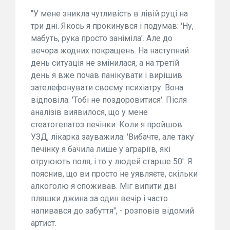
"У мене зникла чутливість в лівій руці на
три дні. Якось я прокинувся і подумав: 'Ну,
мабуть, рука просто заніміла'. Але до
вечора жодних покращень. На наступний
день ситуація не змінилася, а на третій
день я вже почав панікувати і вирішив
зателефонувати своєму психіатру. Вона
відповіла: 'Тобі не поздоровитися'. Після
аналізів виявилося, що у мене
стеатогепатоз печінки. Коли я пройшов
УЗД, лікарка зауважила: 'Вибачте, але таку
печінку я бачила лише у аграріїв, які
отруюють поля, і то у людей старше 50'. Я
пояснив, що ви просто не уявляєте, скільки
алкоголю я споживав. Міг випити дві
пляшки джина за один вечір і часто
напивався до забуття", - розповів відомий
артист.