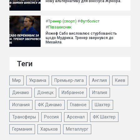
нову альтернативу для Вінісіуса Жуніора.
#
Тренер (спорт)
#
Футболіст
#
Півзахисник
Йожеф Сабо висловлює стурбованість
щодо Мудрика. Тренер звернувся до
Михайла.
Теги
Мир
Украина
Премьер-лига
Англия
Киев
Динамо
Донецк
Избранное
Италия
Испания
ФК Динамо
Главное
Шахтер
Трансферы
Россия
Арсенал
ФК Шахтер
Германия
Харьков
Металлург