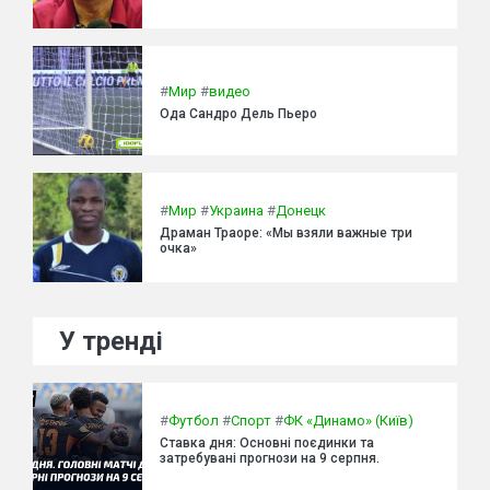
#
Мир
#
видео
Ода Сандро Дель Пьеро
#
Мир
#
Украина
#
Донецк
Драман Траоре: «Мы взяли важные три
очка»
У тренді
#
Футбол
#
Спорт
#
ФК «Динамо» (Київ)
Ставка дня: Основні поєдинки та
затребувані прогнози на 9 серпня.