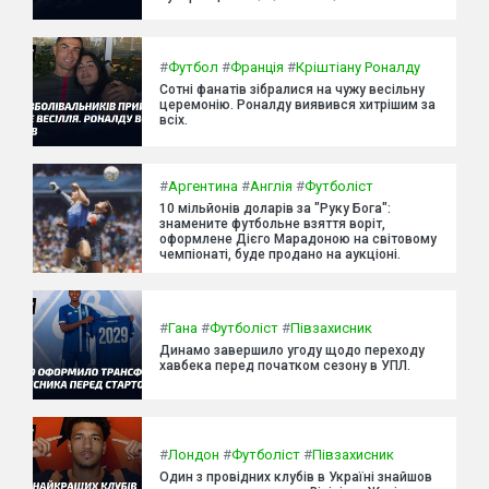
#
Футбол
#
Франція
#
Кріштіану Роналду
Сотні фанатів зібралися на чужу весільну
церемонію. Роналду виявився хитрішим за
всіх.
#
Аргентина
#
Англія
#
Футболіст
10 мільйонів доларів за "Руку Бога":
знамените футбольне взяття воріт,
оформлене Дієго Марадоною на світовому
чемпіонаті, буде продано на аукціоні.
#
Гана
#
Футболіст
#
Півзахисник
Динамо завершило угоду щодо переходу
хавбека перед початком сезону в УПЛ.
#
Лондон
#
Футболіст
#
Півзахисник
Один з провідних клубів в Україні знайшов