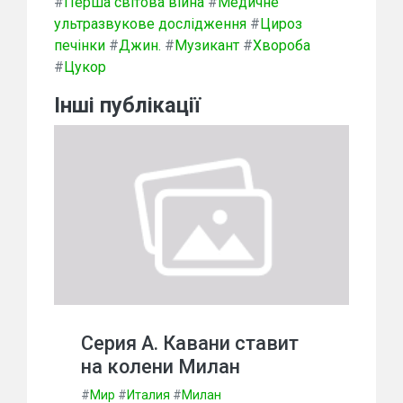
#
Перша світова війна
#
Медичне
ультразвукове дослідження
#
Цироз
печінки
#
Джин.
#
Музикант
#
Хвороба
#
Цукор
Інші публікації
Серия А. Кавани ставит
на колени Милан
#
Мир
#
Италия
#
Милан