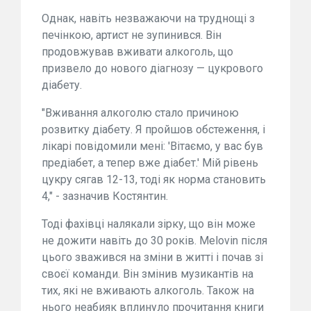
Однак, навіть незважаючи на труднощі з
печінкою, артист не зупинився. Він
продовжував вживати алкоголь, що
призвело до нового діагнозу — цукрового
діабету.
"Вживання алкоголю стало причиною
розвитку діабету. Я пройшов обстеження, і
лікарі повідомили мені: 'Вітаємо, у вас був
предіабет, а тепер вже діабет.' Мій рівень
цукру сягав 12-13, тоді як норма становить
4," - зазначив Костянтин.
Тоді фахівці налякали зірку, що він може
не дожити навіть до 30 років. Melovin після
цього зважився на зміни в житті і почав зі
своєї команди. Він змінив музикантів на
тих, які не вживають алкоголь. Також на
нього неабияк вплинуло прочитання книги