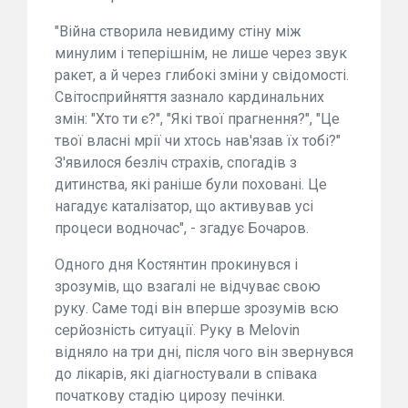
"Війна створила невидиму стіну між
минулим і теперішнім, не лише через звук
ракет, а й через глибокі зміни у свідомості.
Світосприйняття зазнало кардинальних
змін: "Хто ти є?", "Які твої прагнення?", "Це
твої власні мрії чи хтось нав'язав їх тобі?"
З'явилося безліч страхів, спогадів з
дитинства, які раніше були поховані. Це
нагадує каталізатор, що активував усі
процеси водночас", - згадує Бочаров.
Одного дня Костянтин прокинувся і
зрозумів, що взагалі не відчуває свою
руку. Саме тоді він вперше зрозумів всю
серйозність ситуації. Руку в Melovin
відняло на три дні, після чого він звернувся
до лікарів, які діагностували в співака
початкову стадію цирозу печінки.