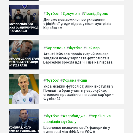
#
Футбол
#
Документ
#
Леонід Буряк
Динамо повідомило про укладення
офіційної угоди відразу після зустрічі з
Карабахом.
#
Барселона
#
Футбол
#
Неймар
Агент Неймара провів хитрий маневр,
завдяки якому зарплата футболіста в
Барселоні зросла вдвічі і ще на півраза.
#
Футбол
#
Україна
#
Київ
Український футболіст, який виступав у
Польщі та брав участь у єврокубках,
оголосив про закінчення своєї кар'єри -
Футбол24.
#
Футбол
#
Азербайджан
#
Українська
асоціація футболу
Шевченко визначив своїх фаворитів у
суперечці між ФІФА та УЄФА.