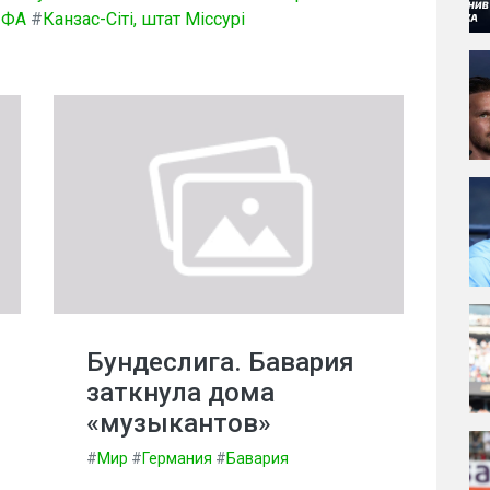
ІФА
#
Канзас-Сіті, штат Міссурі
Бундеслига. Бавария
заткнула дома
«музыкантов»
#
Мир
#
Германия
#
Бавария