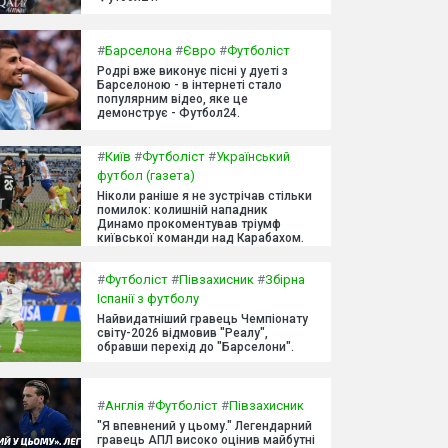
#
Барселона
#
Євро
#
Футболіст
Родрі вже виконує пісні у дуеті з
Барселоною - в інтернеті стало
популярним відео, яке це
демонструє - Футбол24.
#
Київ
#
Футболіст
#
Український
футбол (газета)
Ніколи раніше я не зустрічав стільки
помилок: колишній нападник
Динамо прокоментував тріумф
київської команди над Карабахом.
#
Футболіст
#
Півзахисник
#
Збірна
Іспанії з футболу
Найвидатніший гравець Чемпіонату
світу-2026 відмовив "Реалу",
обравши перехід до "Барселони".
#
Англія
#
Футболіст
#
Півзахисник
"Я впевнений у цьому." Легендарний
гравець АПЛ високо оцінив майбутні