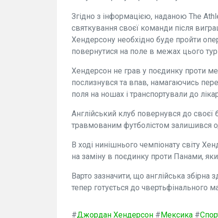
Згідно з інформацією, наданою The Athle
святкування своєї команди після вигра
Хендерсону необхідно буде пройти опер
повернутися на поле в межах цього тур
Хендерсон не грав у поєдинку проти ме
послизнувся та впав, намагаючись пере
поля на ношах і транспортували до лікар
Англійський клуб повернувся до своєї ба
травмованим футболістом залишився о
В ході нинішнього чемпіонату світу Хе
на заміну в поєдинку проти Панами, як
Варто зазначити, що англійська збірна 
тепер готується до чвертьфінального м
#
Джордан Хендерсон
#
Мексика
#
Спор