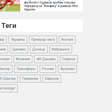
футболіст Судаков зробив гольову
передачу за "Бенфіку" в рамках Ліги
Європи.
Теги
ир
Украина
Премьер-лига
Англия
иев
Динамо
Донецк
Избранное
талия
Испания
ФК Динамо
Главное
ахтер
Трансферы
Россия
Арсенал
К Шахтер
Германия
Харьков
еталлург