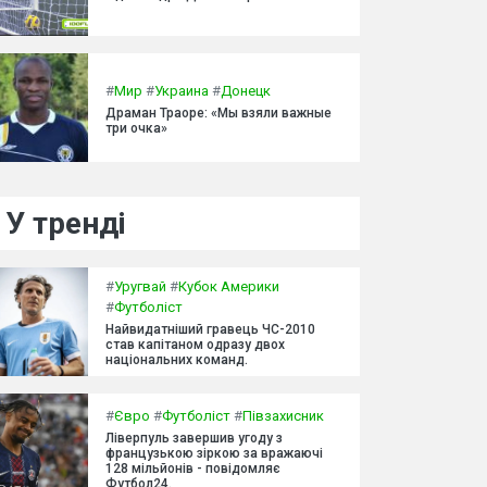
#
Мир
#
Украина
#
Донецк
Драман Траоре: «Мы взяли важные
три очка»
У тренді
#
Уругвай
#
Кубок Америки
#
Футболіст
Найвидатніший гравець ЧС-2010
став капітаном одразу двох
національних команд.
#
Євро
#
Футболіст
#
Півзахисник
Ліверпуль завершив угоду з
французькою зіркою за вражаючі
128 мільйонів - повідомляє
Футбол24.