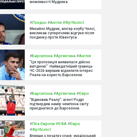
можливості Мудрика.
#
Лондон
#
Англія
#
Футболіст
Михайло Мудрик, вінгер клубу Челсі,
викликав суперечливі відгуки після
поєдинку проти Ювентуса.
#
Барселона
#
Аргентина
#
Англія
"Ця пропозиція виявилася дійсно
вигідною". Найвидатніший гравець
ЧС-2026 вирішив відхилити інтерес
Реала на користь Барселони.
#
Барселона
#
Аргентина
#
Євро
"Відмовив Реалу": агент Родрі
підтвердив намір чемпіона світу
приєднатися до Барселони.
#
Ліга Європи УЄФА
#
Євро
#
Футболіст
Вперше з початку січня: український