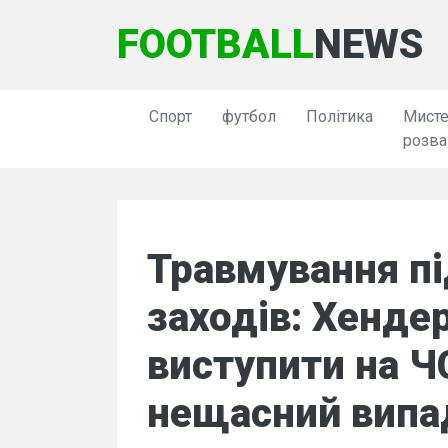
FOOTBALL
NEWS
Спорт
футбол
Політика
Мисте
розва
Травмування пі
заходів: Хенде
виступити на Ч
нещасний випа