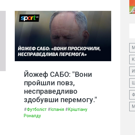
М
К
И
Йожеф САБО: "Вони
пройшли повз,
Ш
несправедливо
Ф
здобувши перемогу."
М
#
Футболіст
#
Іспанія
#
Кріштіану
Роналду