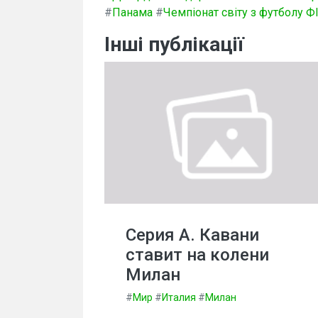
#
Панама
#
Чемпіонат світу з футболу Ф
Інші публікації
Серия А. Кавани
ставит на колени
Милан
#
Мир
#
Италия
#
Милан