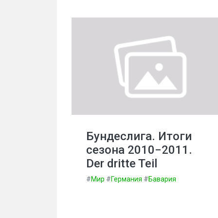
Бундеслига. Итоги
сезона 2010−2011.
Der dritte Teil
#
Мир
#
Германия
#
Бавария