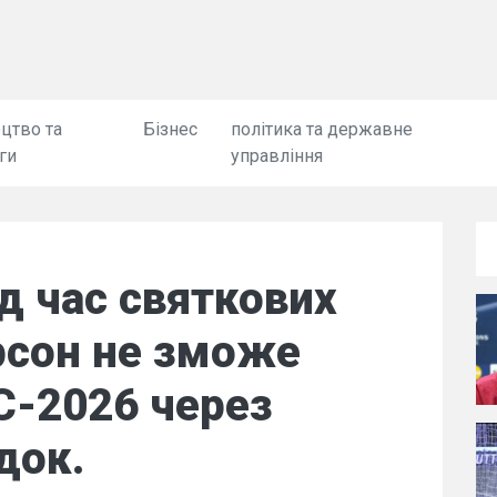
цтво та
Бізнес
політика та державне
ги
управління
д час святкових
рсон не зможе
С-2026 через
док.