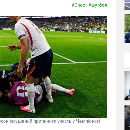
#
Спорт
#
футбол
сон змушений припинити участь у Чемпіонаті