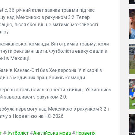
tic, 36-річний атлет зазнав травми під час
шу над Мексикою з рахунком 3:2. Тепер
ацію, після якої він не матиме можливості
ніру.
ксиканської команди. Він отримав травму, коли
тнути рекламні щити. Футболіста евакуювали з
ні в Мексиці.
зи в Канзас-Сіті без Хендерсона. У лікарні з
дин з медичних працівників команди.
ндерсон зіграв близько шести хвилин, з'явившись
ий завершився з рахунком 2:0.
здобула перемогу над Мексикою з рахунком 3:2 і
атчу з Норвегією на ЧС-2026.
т
#
Футболіст
#
Англійська мова
#
Норвегія