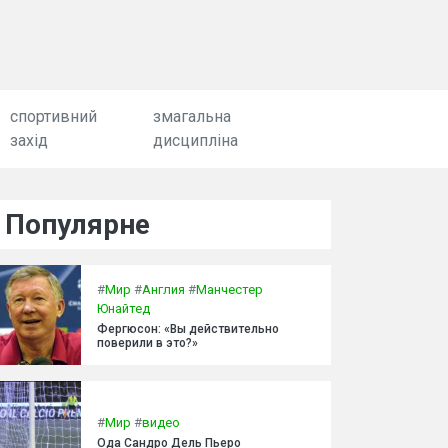
спортивний
змагальна
захід
дисципліна
Популярне
#
Мир
#
Англия
#
Манчестер
Юнайтед
Фергюсон: «Вы действительно
поверили в это?»
#
Мир
#
видео
Ода Сандро Дель Пьеро