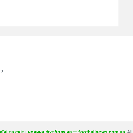
 з
їні та світі, новини футболу на — footballnews.com.ua
. Al