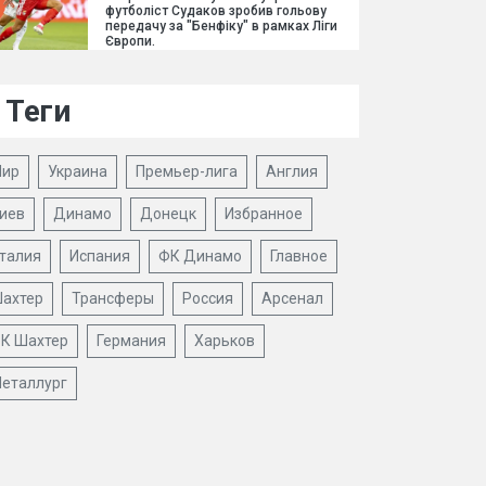
футболіст Судаков зробив гольову
передачу за "Бенфіку" в рамках Ліги
Європи.
Теги
ир
Украина
Премьер-лига
Англия
иев
Динамо
Донецк
Избранное
талия
Испания
ФК Динамо
Главное
ахтер
Трансферы
Россия
Арсенал
К Шахтер
Германия
Харьков
еталлург