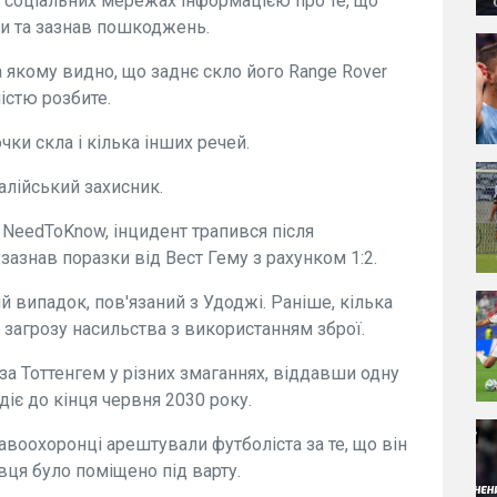
в соціальних мережах інформацією про те, що
и та зазнав пошкоджень.
а якому видно, що заднє скло його Range Rover
істю розбите.
ки скла і кілька інших речей.
талійський захисник.
 NeedToKnow, інцидент трапився після
зазнав поразки від Вест Гему з рахунком 1:2.
 випадок, пов'язаний з Удоджі. Раніше, кілька
 загрозу насильства з використанням зброї.
 за Тоттенгем у різних змаганнях, віддавши одну
діє до кінця червня 2030 року.
равоохоронці арештували футболіста за те, що він
вця було поміщено під варту.