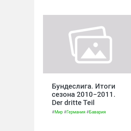
Бундеслига. Итоги
сезона 2010−2011.
Der dritte Teil
#
Мир
#
Германия
#
Бавария