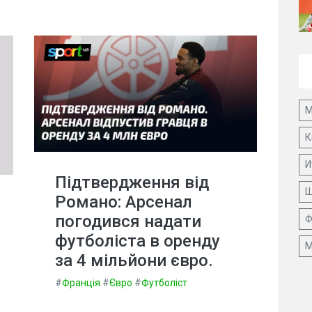
М
К
И
Підтвердження від
Ш
Романо: Арсенал
погодився надати
Ф
футболіста в оренду
М
за 4 мільйони євро.
#
Франція
#
Євро
#
Футболіст