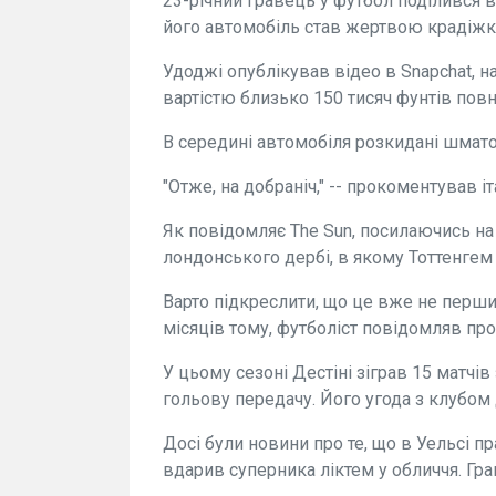
23-річний гравець у футбол поділився 
його автомобіль став жертвою крадіжк
Удоджі опублікував відео в Snapchat, н
вартістю близько 150 тисяч фунтів повн
В середині автомобіля розкидані шматоч
"Отже, на добраніч," -- прокоментував і
Як повідомляє The Sun, посилаючись на
лондонського дербі, в якому Тоттенгем 
Варто підкреслити, що це вже не перший
місяців тому, футболіст повідомляв про
У цьому сезоні Дестіні зіграв 15 матчів
гольову передачу. Його угода з клубом 
Досі були новини про те, що в Уельсі п
вдарив суперника ліктем у обличчя. Гра