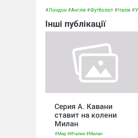
#
Лондон
#
Англія
#
Футболіст
#
Італія
#
У
Інші публікації
Серия А. Кавани
ставит на колени
Милан
#
Мир
#
Италия
#
Милан