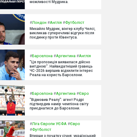
можливості Мудрика.
#
Лондон
#
Англія
#
Футболіст
Михайло Мудрик, вінгер клубу Челсі,
викликав суперечливі відгуки після
поєдинку проти Ювентуса.
#
Барселона
#
Аргентина
#
Англія
"Ця пропозиція виявилася дійсно
вигідною". Найвидатніший гравець
ЧС-2026 вирішив відхилити інтерес
Реала на користь Барселони.
#
Барселона
#
Аргентина
#
Євро
"Відмовив Реалу": агент Родрі
підтвердив намір чемпіона світу
приєднатися до Барселони.
#
Ліга Європи УЄФА
#
Євро
#
Футболіст
Вперше з початку січня: український