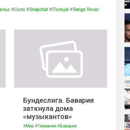
ельс
#
Скло
#
Snapchat
#
Поліція
#
Range Rover
Бундеслига. Бавария
заткнула дома
«музыкантов»
#
Мир
#
Германия
#
Бавария