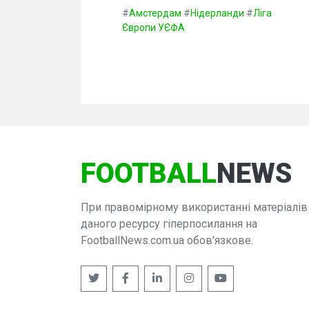
#
Амстердам
#
Нідерланди
#
Ліга
Європи УЄФА
FOOTBALL
NEWS
При правомірному використанні матеріалів
даного ресурсу гіперпосилання на
FootballNews.com.ua обов'язкове.