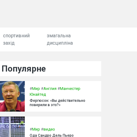
спортивний
змагальна
захід
дисципліна
Популярне
#
Мир
#
Англия
#
Манчестер
Юнайтед
Фергюсон: «Вы действительно
поверили в это?»
#
Мир
#
видео
Ода Сандро Дель Пьеро