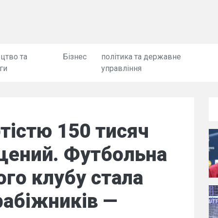
цтво та
Бізнес
політика та державне
ги
управління
тістю 150 тисяч
щений. Футбольна
ого клубу стала
рабіжників —