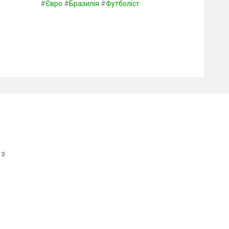
#
Євро
#
Бразилія
#
Футболіст
 з