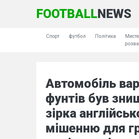
FOOTBALL
NEWS
Спорт
футбол
Політика
Мисте
розва
Автомобіль вар
фунтів був зни
зірка англійськ
мішенню для г