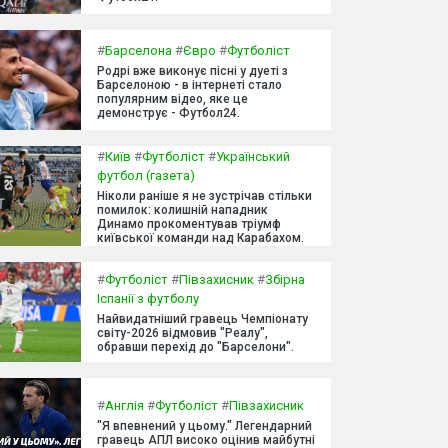
#
Барселона
#
Євро
#
Футболіст
Родрі вже виконує пісні у дуеті з
Барселоною - в інтернеті стало
популярним відео, яке це
демонструє - Футбол24.
#
Київ
#
Футболіст
#
Український
футбол (газета)
Ніколи раніше я не зустрічав стільки
помилок: колишній нападник
Динамо прокоментував тріумф
київської команди над Карабахом.
#
Футболіст
#
Півзахисник
#
Збірна
Іспанії з футболу
Найвидатніший гравець Чемпіонату
світу-2026 відмовив "Реалу",
обравши перехід до "Барселони".
#
Англія
#
Футболіст
#
Півзахисник
"Я впевнений у цьому." Легендарний
гравець АПЛ високо оцінив майбутні