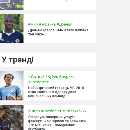
#
Мир
#
Украина
#
Донецк
Драман Траоре: «Мы взяли важные
три очка»
У тренді
#
Уругвай
#
Кубок Америки
#
Футболіст
Найвидатніший гравець ЧС-2010
став капітаном одразу двох
національних команд.
#
Євро
#
Футболіст
#
Півзахисник
Ліверпуль завершив угоду з
французькою зіркою за вражаючі
128 мільйонів - повідомляє
Футбол24.