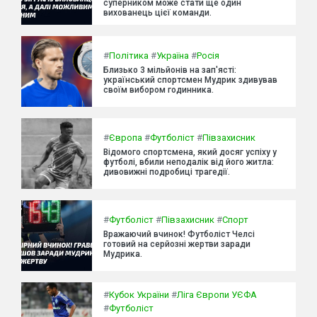
суперником може стати ще один
вихованець цієї команди.
#
Політика
#
Україна
#
Росія
Близько 3 мільйонів на зап'ясті:
український спортсмен Мудрик здивував
своїм вибором годинника.
#
Європа
#
Футболіст
#
Півзахисник
Відомого спортсмена, який досяг успіху у
футболі, вбили неподалік від його житла:
дивовижні подробиці трагедії.
#
Футболіст
#
Півзахисник
#
Спорт
Вражаючий вчинок! Футболіст Челсі
готовий на серйозні жертви заради
Мудрика.
#
Кубок України
#
Ліга Європи УЄФА
#
Футболіст