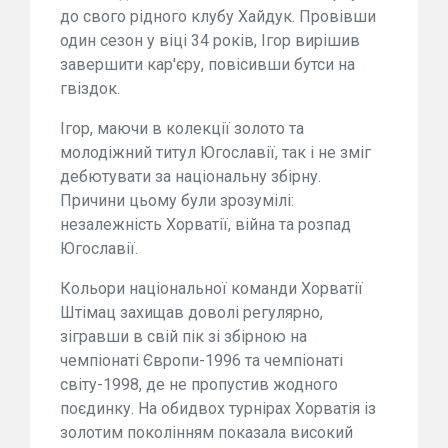
до свого рідного клубу Хайдук. Провівши
один сезон у віці 34 років, Ігор вирішив
завершити кар'єру, повісивши бутси на
гвіздок.
Ігор, маючи в колекції золото та
молодіжний титул Югославії, так і не зміг
дебютувати за національну збірну.
Причини цьому були зрозумілі:
незалежність Хорватії, війна та розпад
Югославії.
Кольори національної команди Хорватії
Штімац захищав доволі регулярно,
зігравши в свій пік зі збірною на
чемпіонаті Європи-1996 та чемпіонаті
світу-1998, де не пропустив жодного
поєдинку. На обидвох турнірах Хорватія із
золотим поколінням показала високий