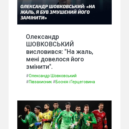
Олександр
ШОВКОВСЬКИЙ
висловився: "На жаль,
мені довелося його
змінити".
#
Олександр Шовковський
#
Півзахисник
#
Боснія і Герцеговина