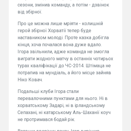
сезони, змінив команду, а потім - дзвінок
від збірної.
Про це можна лише мріяти - колишній
герой збірної Хорватії тепер буде
наставником молоді. Проте казка добігла
кінця, хоча почалася вона дуже вдало.
Ігора звільнили, адже команда не змогла
виграти жодного матчу в останніх чотирьох
турах кваліфікації до ЧС-2014. Штімаца не
потрапив на мундіаль, а його місце зайняв
Ніко Ковач.
Подальші клуби Ігора стали
перевалочними пунктами для нього. Ні в
хорватському Задарі, ні в ірландському
Сепахані, ні катарському Аль-Шаханії коуч
не протримався бодай рік.