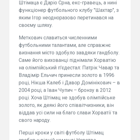
Штімаца є Даріо Срна, екс-гравець, а нині
функціонер футбольного клубу "Шахтар", з
яким Ігор неодноразово перетинався на
своєму шляху.
Меткович славиться численними
футбольними талантами, але справжнє
визнання місто здобуло завдяки гандболу.
Саме його вихованці піднімали Хорватію
на олімпійський п'єдестал: Патрік Чавар та
Владімір Ельчич принесли золото в 1996
році, Нікша Калеб і Давор Домінікович – в
2004 році, а Іван Чупич – бронзу в 2012
році. Хоча Штімац не здобув олімпійське
золото, як деякі його співвітчизники, він
віддав усі сили на благо слави Хорватії та
свого народу.
Перші кроки у світі футболу Штімац