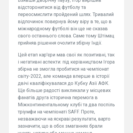
Взявши дворічну паузу, Ігор вирішив
відсторонитися від футболу та
переосмислити пройдений шлях. Тривалий
відпочинок повернув йому віру в те, що в
міжнародному футболі він ще не сказав
свого останнього слова. Саме тому Штімац
прийняв рішення очолити збірну Індії.
Цей етап кар'єри мав свої як позитивні, так
і негативні аспекти: під керівництвом Ігора
збірна не змогла пробитися на чемпіонат
світу-2022, але команда вперше в історії
двічі кваліфікувалася до Кубку Азії АФК.
Ще більше радості викликали у місцевих
фанатів друга історична перемога в
Міжконтинентальному клубі та два поспіль
тріумфи на чемпіонаті SAFF. Проте,
незважаючи на яскраві результати, варто
зазначити, що в обох змаганнях брали