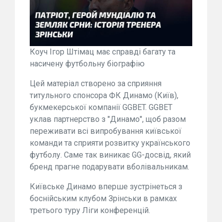
Коуч Ігор Штімац має справді багату та
насичену футбольну біографію
Цей матеріал створено за сприяння
титульного спонсора ФК Динамо (Київ),
букмекерської компанії GGBET. GGBET
уклав партнерство з "Динамо", щоб разом
переживати всі випробування київської
команди та сприяти розвитку українського
футболу. Саме так виникає GG-досвід, який
бренд прагне подарувати вболівальникам.
Київське Динамо вперше зустрінеться з
боснійським клубом Зрінськи в рамках
третього туру Ліги конференцій.