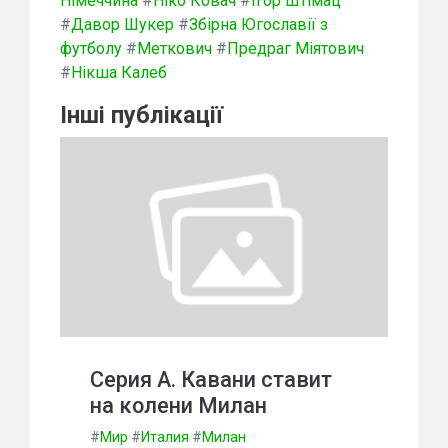
Німеччина
#
Ніко Ковач
#
Ігор Штімац
#
Давор Шукер
#
Збірна Югославії з
футболу
#
Меткович
#
Предраг Міятович
#
Нікша Калеб
Інші публікації
Серия А. Кавани ставит
на колени Милан
#
Мир
#
Италия
#
Милан