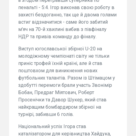
а згодом перегравши суперника по
пенальті - 5:4. Ігор виконав свою роботу в
захисті бездоганно, так ще й двома голами
встиг відзначитися - саме його забитий
м'яч на 70-й хвилині вибив з півфіналу
НДР та привів команду до фіналу.
Виступ югославської збірної U-20 на
молодіжному чемпіонаті світу не тільки
приніс трофей їхній країні, але й став
поштовхом для виникнення нових
футбольних талантів. Разом із Штімацом у
здобутті перемоги брали участь Звонімір
Бобан, Предраг Міятович, Роберт
Просенічки та Давор Шукер, який став
найкращим бомбардиром збірної на
турнірі, забивши 6 голів.
Національний успіх Ігора став
каталізатором для керівництва Хайдука,