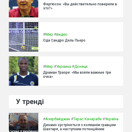
Фергюсон: «Вы действительно поверили в
это?»
#
Мир
#
видео
Ода Сандро Дель Пьеро
#
Мир
#
Украина
#
Донецк
Драман Траоре: «Мы взяли важные три
очка»
У тренді
#
Азербайджан
#
Тарас Качараба
#
Україна
Динамо зустрінеться з колишнім гравцем
Шахтаря, а наступним потенційним