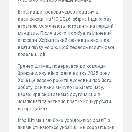
участь чотири або менше команд.
Втративши тренера через невдачу в
кваліфікації на ЧС-2026, збірна Індії знову
втратила можливість потрапити на перший
мундіаль. Після цього Ігор був звільнений
з посади. Хорватський фахівець вирішив
взяти паузу на рік, щоб переосмислити свої
подальші дії.
Тренер Штімац повернувся до команди
Зрінськи, яку він очолив влітку 2025 року.
Хоча ще зарано робити висновки про його
роботу, оскільки минуло небагато часу,
наразі Зрінськи займає друге місце в
чемпіонаті та активно прагне конкурувати
в єврокубках.
Ігор Штімац глибоко усвідомлює реалії, з
якими стикаються українці. Як хорватський