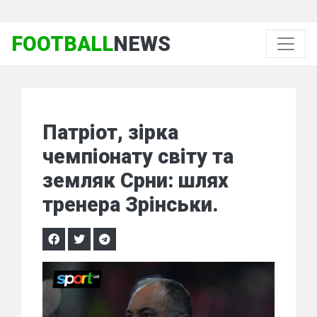
FOOTBALL
NEWS
Патріот, зірка
чемпіонату світу та
земляк Срни: шлях
тренера Зрінськи.