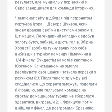
результат, але мундіаль у порівнянні з
Євро завершився для команди історично.
Чемпіонат світу відбувся під патронатом
партнера Ігора — Давора Шукера, який
знову вражав своїми виступами разом зі
Штімацом. Легендарний нападник здобув
золоту бутсу, забивши шість голів. Збірна
Хорватії зробила гучну заяву про себе,
вибивши з турніру команду Німеччини в
1/4 фіналу. Бундестім на чолі з капітаном
Юргеном Клінсманном не змогла
реалізувати свої шанси і зазнала поразки з
рахунком 0:3. Після такого тріумфу всі
сподівалися, що хорвати зможуть подолати
й Францію, але галльська команда на
своєму домашньому турнірі не збиралася
здаватися, вигравши 2:1. Французи потім
вийшли у фінал, де розгромили Бразилію,