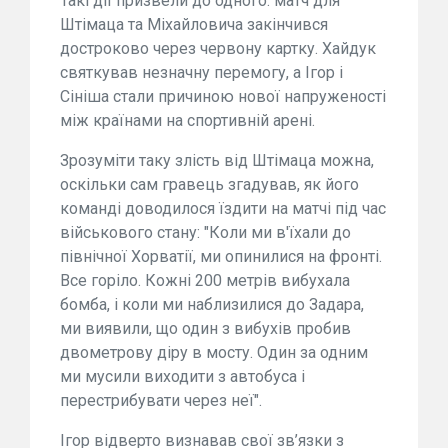
Такі дії призвели до одного: матч для
Штімаца та Міхайловича закінчився
достроково через червону картку. Хайдук
святкував незначну перемогу, а Ігор і
Сініша стали причиною нової напруженості
між країнами на спортивній арені.
Зрозуміти таку злість від Штімаца можна,
оскільки сам гравець згадував, як його
команді доводилося їздити на матчі під час
військового стану: "Коли ми в'їхали до
північної Хорватії, ми опинилися на фронті.
Все горіло. Кожні 200 метрів вибухала
бомба, і коли ми наблизилися до Задара,
ми виявили, що один з вибухів пробив
двометрову діру в мосту. Один за одним
ми мусили виходити з автобуса і
перестрибувати через неї".
Ігор відверто визнавав свої зв’язки з