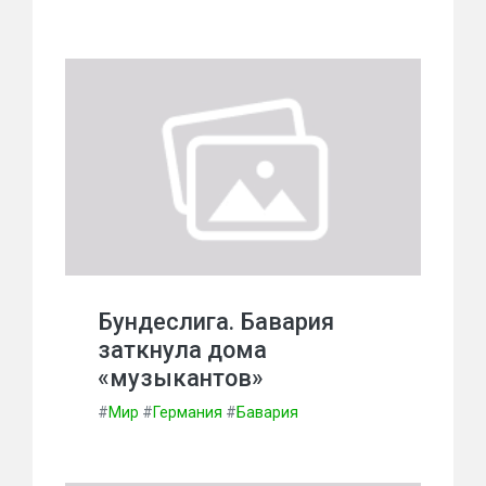
Бундеслига. Бавария
заткнула дома
«музыкантов»
#
Мир
#
Германия
#
Бавария