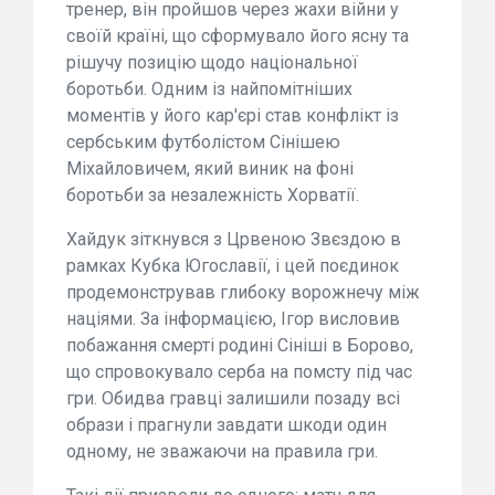
тренер, він пройшов через жахи війни у
своїй країні, що сформувало його ясну та
рішучу позицію щодо національної
боротьби. Одним із найпомітніших
моментів у його кар'єрі став конфлікт із
сербським футболістом Сінішею
Міхайловичем, який виник на фоні
боротьби за незалежність Хорватії.
Хайдук зіткнувся з Црвеною Звєздою в
рамках Кубка Югославії, і цей поєдинок
продемонстрував глибоку ворожнечу між
націями. За інформацією, Ігор висловив
побажання смерті родині Сініші в Борово,
що спровокувало серба на помсту під час
гри. Обидва гравці залишили позаду всі
образи і прагнули завдати шкоди один
одному, не зважаючи на правила гри.