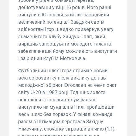
зробив у рідній команді Неретва,
дебютувавши у віці 16 років. Його ранні
виступи в Югославській лізі засвідчили
величезний потенціал. Завдяки своїм
здібностям Ігор швидко привернув увагу
знаменитого клубу Хайдук Спліт, який
вирішив запрошувати молодого таланта,
забезпечивши йому можливість виступати
і за рідний клуб із Метковича.
Футбольний шлях Ігора отримав новий
вектор розвитку після виклику до лав
молодіжної збірної Югославії на чемпіонат
світу U-20 в 1987 році. Тодішнє золоте
покоління югославів тріумфально
виступило на мундіалі в Чилі, пройшовши
весь шлях без поразок. У фіналі команда
разом з Штімацом переграла Західну
Німеччину, спочатку зігравши внічию (1:1),