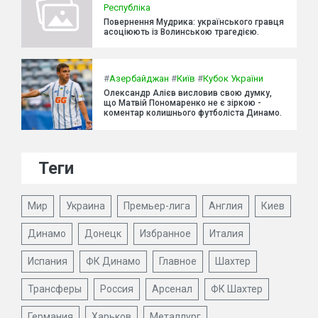
Республіка
Повернення Мудрика: українського гравця
асоціюють із Волинською трагедією.
#
Азербайджан
#
Київ
#
Кубок України
Олександр Алієв висловив свою думку,
що Матвій Пономаренко не є зіркою -
коментар колишнього футболіста Динамо.
Теги
Мир
Украина
Премьер-лига
Англия
Киев
Динамо
Донецк
Избранное
Италия
Испания
ФК Динамо
Главное
Шахтер
Трансферы
Россия
Арсенал
ФК Шахтер
Германия
Харьков
Металлург