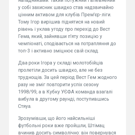
нападниками. Такий потужний і впевнений
у собі захисник швидко став надзвичайно
цінним активом для клубів Прем'єр-ліги.
Тому Ігор вирішив піднятися на новий
рівень і уклав угоду про перехід до Вест
Гема, який, зайнявши п’яту позицію у
чемпіонаті, сподівається на потрапляння до
топ-3 і активно зміцнює свій склад.
Два роки Ігора у складі молотобійців
пролетіли досить швидко, але не без
труднощів. За цей період Вест Гем жодного
разу не зміг повторити успіх сезону
1998/99, а в Кубку УЄФА команда взагалі
вибула в другому раунді, поступившись
Стяуа.
Зрозумівши, що його найсильніші
футбольні роки вже пройшли, Штімац
вчинив досить символічно: він повернувся