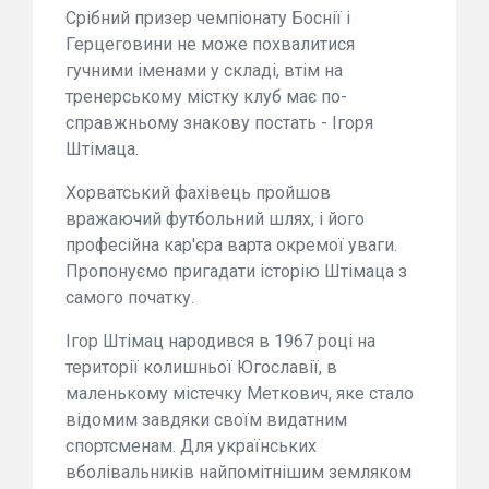
Срібний призер чемпіонату Боснії і
Герцеговини не може похвалитися
гучними іменами у складі, втім на
тренерському містку клуб має по-
справжньому знакову постать - Ігоря
Штімаца.
Хорватський фахівець пройшов
вражаючий футбольний шлях, і його
професійна кар'єра варта окремої уваги.
Пропонуємо пригадати історію Штімаца з
самого початку.
Ігор Штімац народився в 1967 році на
території колишньої Югославії, в
маленькому містечку Меткович, яке стало
відомим завдяки своїм видатним
спортсменам. Для українських
вболівальників найпомітнішим земляком