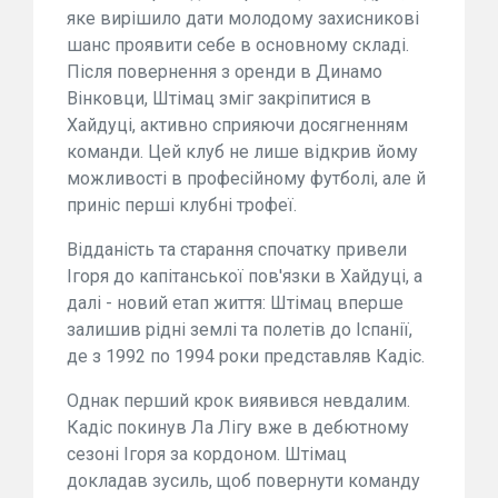
яке вирішило дати молодому захисникові
шанс проявити себе в основному складі.
Після повернення з оренди в Динамо
Вінковци, Штімац зміг закріпитися в
Хайдуці, активно сприяючи досягненням
команди. Цей клуб не лише відкрив йому
можливості в професійному футболі, але й
приніс перші клубні трофеї.
Відданість та старання спочатку привели
Ігоря до капітанської пов'язки в Хайдуці, а
далі - новий етап життя: Штімац вперше
залишив рідні землі та полетів до Іспанії,
де з 1992 по 1994 роки представляв Кадіс.
Однак перший крок виявився невдалим.
Кадіс покинув Ла Лігу вже в дебютному
сезоні Ігоря за кордоном. Штімац
докладав зусиль, щоб повернути команду