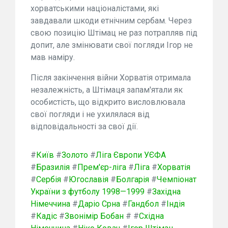
хорватськими націоналістами, які
завдавали шкоди етнічним сербам. Через
свою позицію Штімац не раз потрапляв під
допит, але змінювати свої погляди Ігор не
мав наміру.
Після закінчення війни Хорватія отримала
незалежність, а Штімаця запам'ятали як
особистість, що відкрито висловлювала
свої погляди і не ухилялася від
відповідальності за свої дії.
#
Київ
#
Золото
#
Ліга Європи УЄФА
#
Бразилія
#
Прем'єр-ліга
#
Ліга
#
Хорватія
#
Сербія
#
Югославія
#
Болгарія
#
Чемпіонат
України з футболу 1998—1999
#
Західна
Німеччина
#
Даріо Срна
#
Гандбол
#
Індія
#
Кадіс
#
Звонімір Бобан
#
#
Східна