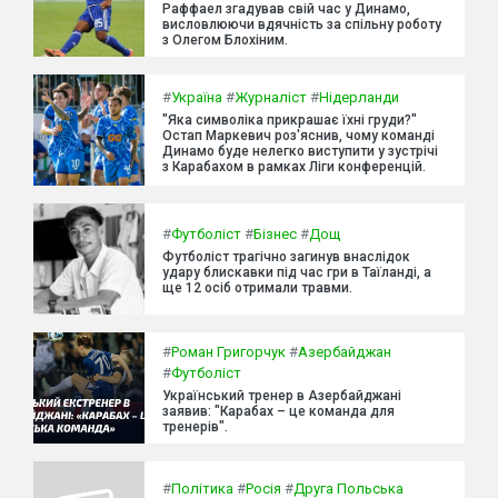
Раффаел згадував свій час у Динамо,
висловлюючи вдячність за спільну роботу
з Олегом Блохіним.
#
Україна
#
Журналіст
#
Нідерланди
"Яка символіка прикрашає їхні груди?"
Остап Маркевич роз'яснив, чому команді
Динамо буде нелегко виступити у зустрічі
з Карабахом в рамках Ліги конференцій.
#
Футболіст
#
Бізнес
#
Дощ
Футболіст трагічно загинув внаслідок
удару блискавки під час гри в Таїланді, а
ще 12 осіб отримали травми.
#
Роман Григорчук
#
Азербайджан
#
Футболіст
Український тренер в Азербайджані
заявив: "Карабах – це команда для
тренерів".
#
Політика
#
Росія
#
Друга Польська