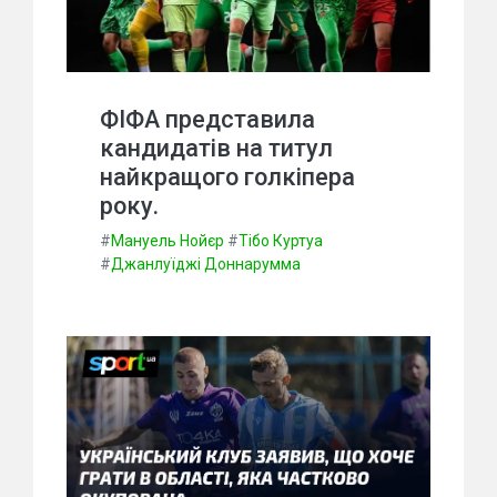
ФІФА представила
кандидатів на титул
найкращого голкіпера
року.
#
Мануель Нойєр
#
Тібо Куртуа
#
Джанлуїджі Доннарумма