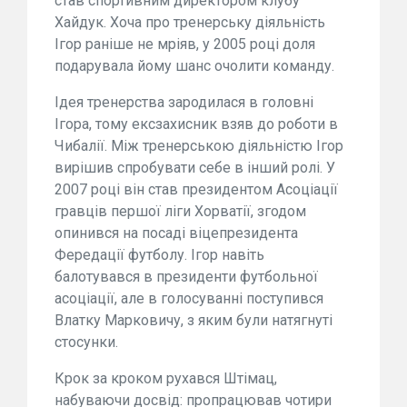
став спортивним директором клубу
Хайдук. Хоча про тренерську діяльність
Ігор раніше не мріяв, у 2005 році доля
подарувала йому шанс очолити команду.
Ідея тренерства зародилася в головні
Ігора, тому ексзахисник взяв до роботи в
Чибалії. Між тренерською діяльністю Ігор
вирішив спробувати себе в інший ролі. У
2007 році він став президентом Асоціації
гравців першої ліги Хорватії, згодом
опинився на посаді віцепрезидента
Фередації футболу. Ігор навіть
балотувався в президенти футбольної
асоціації, але в голосуванні поступився
Влатку Марковичу, з яким були натягнуті
стосунки.
Крок за кроком рухався Штімац,
набуваючи досвід: пропрацював чотири