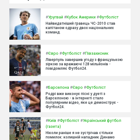
#
Уругвай
#
Кубок Америки
#
Футболіст
Найвидатніший гравець ЧС-2010 став
капітаном одразу двох національних
команд.
#
Євро
#
Футболіст
#
Півзахисник
Ліверпуль завершив угоду з французькою
зіркою за вражаючі 128 мільйонів -
повідомляє Футбол24.
#
Барселона
#
Євро
#
Футболіст
Родрі вже виконує пісні у дуеті з
Барселоною - в інтернеті стало
популярним відео, яке це демонструє -
Футбол24.
#
Київ
#
Футболіст
#
Український футбол
(газета)
Ніколи раніше я не зустрічав стільки
помилок: колишній нападник Динамо