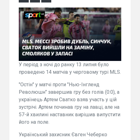
У період з ночі до ранку 13 липня було
проведено 14 матчів у черговому турі MLS.
"Остін" у матчі проти "Нью-Інгленд
Революшн" завершив гру без голів (0:0), а
українець Артем Сватко взяв участь у цій
зустрічі. Артем починав гру на лавці, але на
57-й хвилині наставник вирішив випустити
його на поле.
Український захисник Євген Чеберко