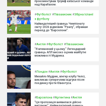
прокоментував тріумф київської команди
над Карабахом.
#
Футболіст
#
Півзахисник
#
Збірна Іспанії
з футболу
Найвидатніший гравець Чемпіонату
світу-2026 відмовив "Реалу", обравши
перехід до "Барселони".
#
Англія
#
Футболіст
#
Півзахисник
"Я впевнений у цьому." Легендарний
гравець АПЛ високо оцінив майбутні
можливості Мудрика.
#
Лондон
#
Англія
#
Футболіст
Михайло Мудрик, вінгер клубу Челсі,
викликав суперечливі відгуки після
поєдинку проти Ювентуса.
#
Барселона
#
Аргентина
#
Англія
"Ця пропозиція виявилася дійсно
вигідною". Найвидатніший гравець