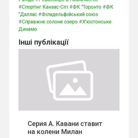
#
Спортінг Канзас-Сіті
#
ФК "Торонто
#
ФК
"Даллас
#
Філадельфійський союз
#
Справжнє солоне озеро
#
Х'юстонське
Динамо
Інші публікації
Серия А. Кавани ставит
на колени Милан