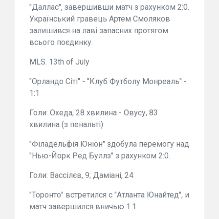
"Даллас", завершивши матч з рахунком 2:0.
Український гравець Артем Смоляков
залишився на лаві запасних протягом
всього поєдинку.
MLS. 13th of July
"Орландо Сіті" - "Клуб Футболу Монреаль" -
1:1
Голи: Охеда, 28 хвилина - Овусу, 83
хвилина (з пенальті)
"Філадельфія Юніон" здобула перемогу над
"Нью-Йорк Ред Буллз" з рахунком 2:0.
Голи: Вассілєв, 9; Даміані, 24
"Торонто" встретился с "Атланта Юнайтед", и
матч завершился вничью 1:1.