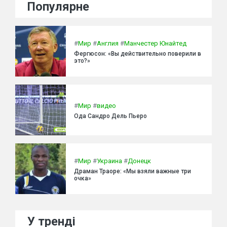
Популярне
#
Мир
#
Англия
#
Манчестер Юнайтед
Фергюсон: «Вы действительно поверили в
это?»
#
Мир
#
видео
Ода Сандро Дель Пьеро
#
Мир
#
Украина
#
Донецк
Драман Траоре: «Мы взяли важные три
очка»
У тренді