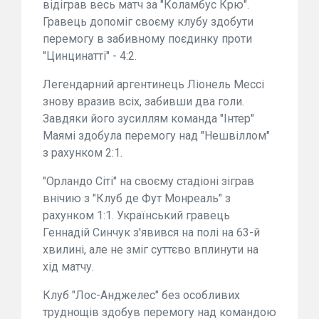
відіграв весь матч за "Коламбус Крю".
Гравець допоміг своєму клубу здобути
перемогу в забивному поєдинку проти
"Цинцинатті" - 4:2.
Легендарний аргентинець Ліонель Мессі
знову вразив всіх, забивши два голи.
Завдяки його зусиллям команда "Інтер"
Маямі здобула перемогу над "Нешвіллом"
з рахунком 2:1.
"Орландо Сіті" на своєму стадіоні зіграв
внічию з "Клуб де Фут Монреаль" з
рахунком 1:1. Український гравець
Геннадій Синчук з'явився на полі на 63-й
хвилині, але не зміг суттєво вплинути на
хід матчу.
Клуб "Лос-Анджелес" без особливих
труднощів здобув перемогу над командою