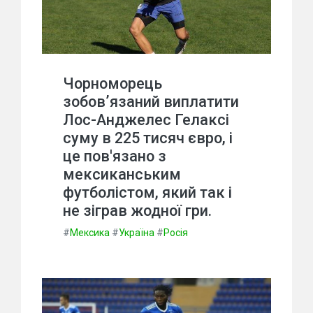
Чорноморець
зобов’язаний виплатити
Лос-Анджелес Гелаксі
суму в 225 тисяч євро, і
це пов'язано з
мексиканським
футболістом, який так і
не зіграв жодної гри.
#
Мексика
#
Україна
#
Росія