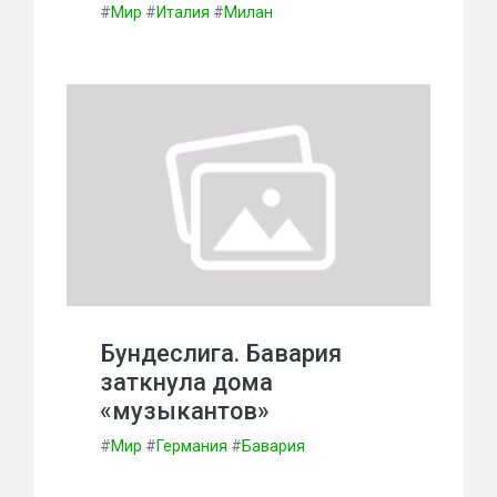
#
Мир
#
Италия
#
Милан
Бундеслига. Бавария
заткнула дома
«музыкантов»
#
Мир
#
Германия
#
Бавария