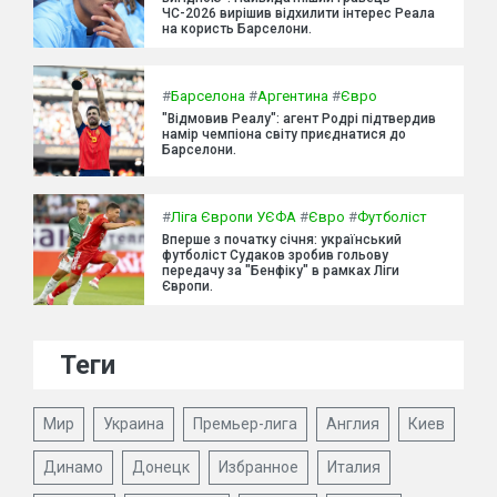
ЧС-2026 вирішив відхилити інтерес Реала
на користь Барселони.
#
Барселона
#
Аргентина
#
Євро
"Відмовив Реалу": агент Родрі підтвердив
намір чемпіона світу приєднатися до
Барселони.
#
Ліга Європи УЄФА
#
Євро
#
Футболіст
Вперше з початку січня: український
футболіст Судаков зробив гольову
передачу за "Бенфіку" в рамках Ліги
Європи.
Теги
Мир
Украина
Премьер-лига
Англия
Киев
Динамо
Донецк
Избранное
Италия