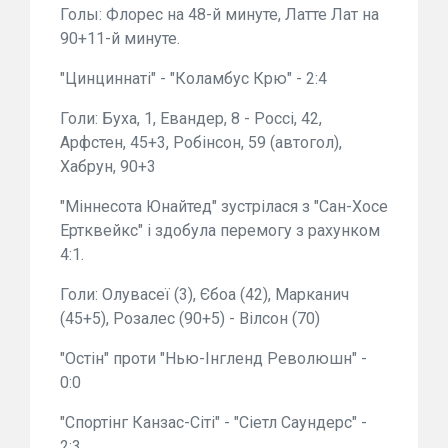
Голы: Флорес на 48-й минуте, Латте Лат на
90+11-й минуте.
"Цинциннаті" - "Коламбус Крю" - 2:4
Голи: Буха, 1, Евандер, 8 - Россі, 42,
Арфстен, 45+3, Робінсон, 59 (автогол),
Хабрун, 90+3
"Міннесота Юнайтед" зустрілася з "Сан-Хосе
Ертквейкс" і здобула перемогу з рахунком
4:1.
Голи: Олувасеї (3), Єбоа (42), Марканич
(45+5), Розалес (90+5) - Вілсон (70)
"Остін" проти "Нью-Інгленд Революшн" -
0:0
"Спортінг Канзас-Сіті" - "Сіетл Саундерс" -
2:3