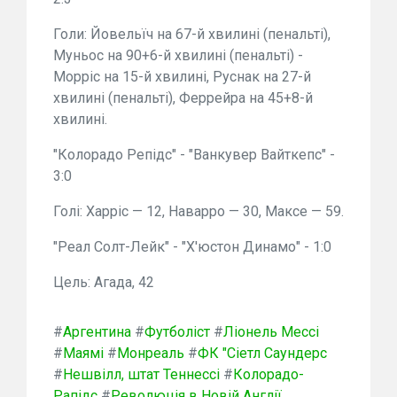
Голи: Йовельїч на 67-й хвилині (пенальті),
Муньос на 90+6-й хвилині (пенальті) -
Морріс на 15-й хвилині, Руснак на 27-й
хвилині (пенальті), Феррейра на 45+8-й
хвилині.
"Колорадо Репідс" - "Ванкувер Вайткепс" -
3:0
Голі: Харріс — 12, Наварро — 30, Максе — 59.
"Реал Солт-Лейк" - "Х'юстон Динамо" - 1:0
Цель: Агада, 42
#
Аргентина
#
Футболіст
#
Ліонель Мессі
#
Маямі
#
Монреаль
#
ФК "Сіетл Саундерс
#
Нешвілл, штат Теннессі
#
Колорадо-
Рапідс
#
Революція в Новій Англії