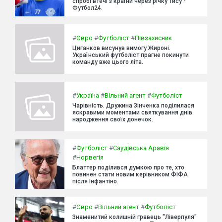
спробі втечі з країни через річку Тису -
Футбол24.
#
Євро
#
Футболіст
#
Півзахисник
Циганков висунув вимогу Жироні.
Український футболіст прагне покинути
команду вже цього літа.
#
Україна
#
Вільний агент
#
Футболіст
Чарівність. Дружина Зінченка поділилася
яскравими моментами святкування днів
народження своїх донечок.
#
Футболіст
#
Саудівська Аравія
#
Норвегія
Блаттер поділився думкою про те, хто
повинен стати новим керівником ФІФА
після Інфантіно.
#
Євро
#
Вільний агент
#
Футболіст
Знаменитий колишній гравець "Ліверпуля"