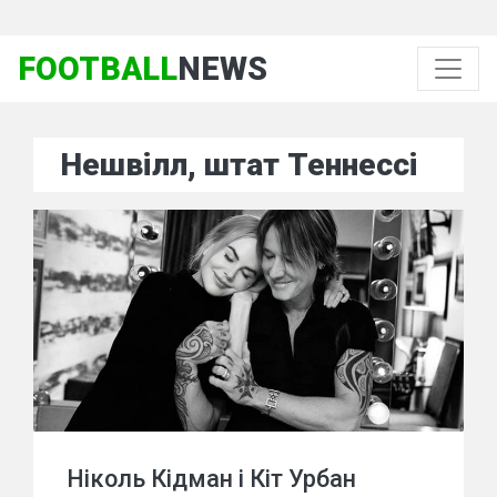
FOOTBALL
NEWS
Нешвілл, штат Теннессі
Ніколь Кідман і Кіт Урбан