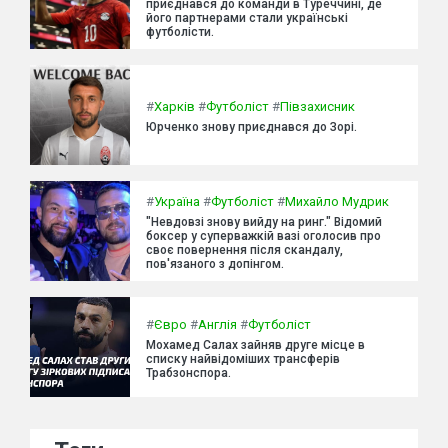
приєднався до команди в Туреччині, де
його партнерами стали українські
футболісти.
#
Харків
#
Футболіст
#
Півзахисник
Юрченко знову приєднався до Зорі.
#
Україна
#
Футболіст
#
Михайло Мудрик
"Невдовзі знову вийду на ринг." Відомий
боксер у суперважкій вазі оголосив про
своє повернення після скандалу,
пов'язаного з допінгом.
#
Євро
#
Англія
#
Футболіст
Мохамед Салах зайняв друге місце в
списку найвідоміших трансферів
Трабзонспора.