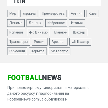
Теги
Мир
Украина
Премьер-лига
Англия
Киев
Динамо
Донецк
Избранное
Италия
Испания
ФК Динамо
Главное
Шахтер
Трансферы
Россия
Арсенал
ФК Шахтер
Германия
Харьков
Металлург
FOOTBALL
NEWS
При правомірному використанні матеріалів з
даного ресурсу гіперпосилання на
FootballNews.com.ua обов'язкове.