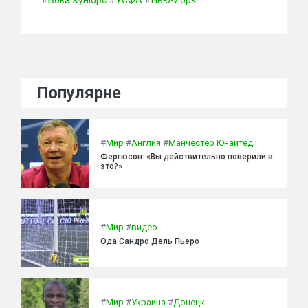
#
Бока Хуніорс
#
УЄФА
#
Нью-Йорк
Популярне
#
Мир
#
Англия
#
Манчестер Юнайтед
Фергюсон: «Вы действительно поверили в
это?»
#
Мир
#
видео
Ода Сандро Дель Пьеро
#
Мир
#
Украина
#
Донецк