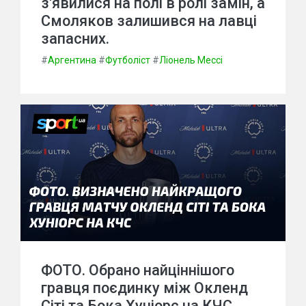
з'явилися на полі в ролі замін, а
Смоляков залишився на лавці
запасних.
#
Аргентина
#
Футболіст
#
Ліонель Мессі
ФОТО. Обрано найціннішого
гравця поєдинку між Окленд
Сіті та Бока Хуніорс на КЧС.