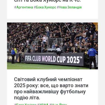
#
Аргентина
#
Бока Хуніорс
#
Нова Зеландія
Світовий клубний чемпіонат
2025 року: все, що варто знати
про найважливішу футбольну
подію літа.