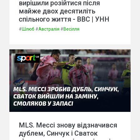
вирішили розійтися після
майже двох десятиліть
спільного життя - BBC | УНН
#
Шлюб
#
Австралія
#
Весілля
MLS. Мессі знову відзначився
дублем, Синчук і Сваток