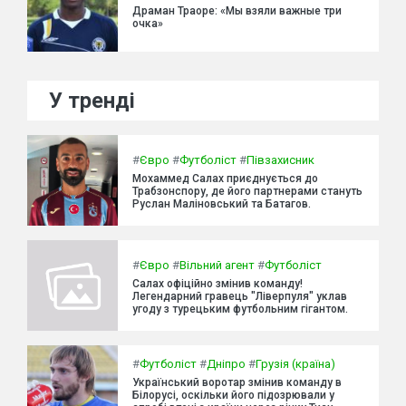
Драман Траоре: «Мы взяли важные три
очка»
У тренді
#
Євро
#
Футболіст
#
Півзахисник
Мохаммед Салах приєднується до
Трабзонспору, де його партнерами стануть
Руслан Маліновський та Батагов.
#
Євро
#
Вільний агент
#
Футболіст
Салах офіційно змінив команду!
Легендарний гравець "Ліверпуля" уклав
угоду з турецьким футбольним гігантом.
#
Футболіст
#
Дніпро
#
Грузія (країна)
Український воротар змінив команду в
Білорусі, оскільки його підозрювали у