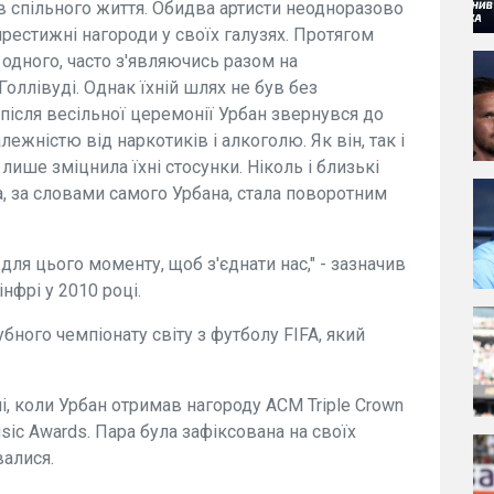
 спільного життя. Обидва артисти неодноразово
рестижні нагороди у своїх галузях. Протягом
 одного, часто з'являючись разом на
Голлівуді. Однак їхній шлях не був без
 після весільної церемонії Урбан звернувся до
лежністю від наркотиків і алкоголю. Як він, так і
ише зміцнила їхні стосунки. Ніколь і близькі
ка, за словами самого Урбана, стала поворотним
ля цього моменту, щоб з'єднати нас," - зазначив
інфрі у 2010 році.
убного чемпіонату світу з футболу FIFA, який
і, коли Урбан отримав нагороду ACM Triple Crown
sic Awards. Пара була зафіксована на своїх
валися.