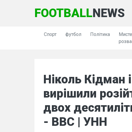
FOOTBALL
NEWS
Спорт
футбол
Політика
Мисте
розва
Ніколь Кідман і
вирішили розій
двох десятиліт
- BBC | УНН