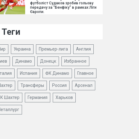
футболіст Судаков зробив гольову
передачу за "Бенфіку" в рамках Ліги
Європи.
Теги
ир
Украина
Премьер-лига
Англия
иев
Динамо
Донецк
Избранное
талия
Испания
ФК Динамо
Главное
ахтер
Трансферы
Россия
Арсенал
К Шахтер
Германия
Харьков
еталлург