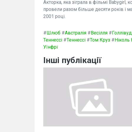
Акторка, яка зіграла в фільмі Babygirl,
провели разом більше десяти років і ма
2001 році.
#
Шлюб
#
Австралія
#
Весілля
#
Голлівуд
Теннессі
#
Теннессі
#
Том Круз
#
Ніколь 
Уїнфрі
Інші публікації