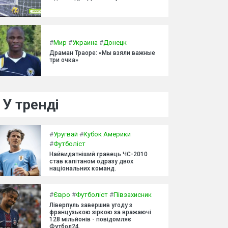
#
Мир
#
Украина
#
Донецк
Драман Траоре: «Мы взяли важные
три очка»
У тренді
#
Уругвай
#
Кубок Америки
#
Футболіст
Найвидатніший гравець ЧС-2010
став капітаном одразу двох
національних команд.
#
Євро
#
Футболіст
#
Півзахисник
Ліверпуль завершив угоду з
французькою зіркою за вражаючі
128 мільйонів - повідомляє
Футбол24.