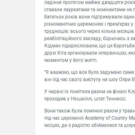
падіння протягом майже двадцяти років
ставали лауреатами та номінантами на п
багатьох років вони підтримували один
різноманітних церемоніях і прем'єрах у 
труднощів: всього через кілька місяців
реабілітаційного закладу, борючись з за
Кідман підкреслювали, що ця боротьба л
друзі Кіта організували інтервенцію, я
моментом у його житті.
"Я вважаю, що все було задумано саме д
він під час свого виступу на шоу Опри В
У червні їх помітили разом на фіналі Кл
проходив у Нешвіллі, штат Теннессі.
Вони також були помічені разом у травн
під час церемонії Academy of Country Mu
місцях, де з радістю обіймалися та цілу