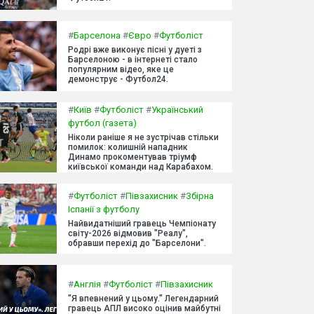
#
Барселона
#
Євро
#
Футболіст
Родрі вже виконує пісні у дуеті з
Барселоною - в інтернеті стало
популярним відео, яке це
демонструє - Футбол24.
#
Київ
#
Футболіст
#
Український
футбол (газета)
Ніколи раніше я не зустрічав стільки
помилок: колишній нападник
Динамо прокоментував тріумф
київської команди над Карабахом.
#
Футболіст
#
Півзахисник
#
Збірна
Іспанії з футболу
Найвидатніший гравець Чемпіонату
світу-2026 відмовив "Реалу",
обравши перехід до "Барселони".
#
Англія
#
Футболіст
#
Півзахисник
"Я впевнений у цьому." Легендарний
гравець АПЛ високо оцінив майбутні