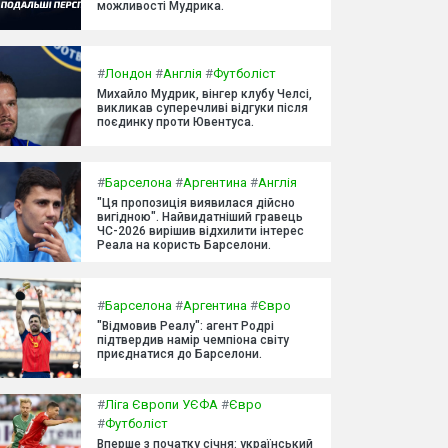
можливості Мудрика.
#
Лондон
#
Англія
#
Футболіст
Михайло Мудрик, вінгер клубу Челсі,
викликав суперечливі відгуки після
поєдинку проти Ювентуса.
#
Барселона
#
Аргентина
#
Англія
"Ця пропозиція виявилася дійсно
вигідною". Найвидатніший гравець
ЧС-2026 вирішив відхилити інтерес
Реала на користь Барселони.
#
Барселона
#
Аргентина
#
Євро
"Відмовив Реалу": агент Родрі
підтвердив намір чемпіона світу
приєднатися до Барселони.
#
Ліга Європи УЄФА
#
Євро
#
Футболіст
Вперше з початку січня: український