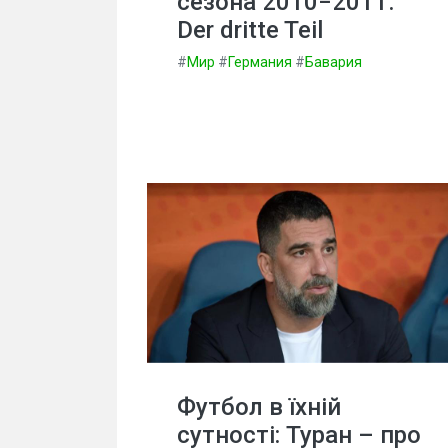
сезона 2010−2011.
Der dritte Teil
#
Мир
#
Германия
#
Бавария
Футбол в їхній
сутності: Туран – про