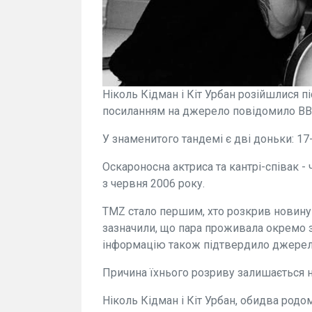
Ніколь Кідман і Кіт Урбан розійшлися пі
посиланням на джерело повідомило ВВ
У знаменитого тандемі є дві доньки: 17
Оскароносна актриса та кантрі-співак -
з червня 2006 року.
TMZ стало першим, хто розкрив новину 
зазначили, що пара проживала окремо з 
інформацію також підтвердило джерел
Причина їхнього розриву залишається 
Ніколь Кідман і Кіт Урбан, обидва родом