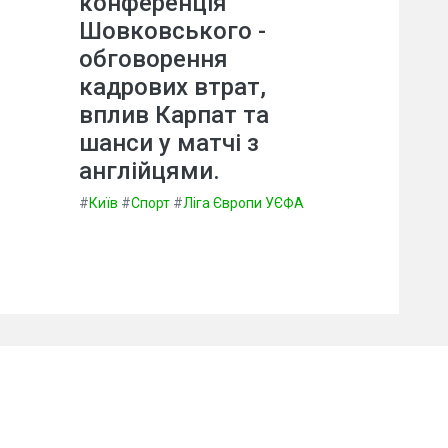
конференція
Шовковського -
обговорення
кадрових втрат,
вплив Карпат та
шанси у матчі з
англійцями.
#
Київ
#
Спорт
#
Ліга Європи УЄФА