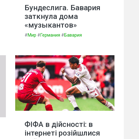
Бундеслига. Бавария
заткнула дома
«музыкантов»
#
Мир
#
Германия
#
Бавария
ФІФА в дійсності: в
інтернеті розійшлися