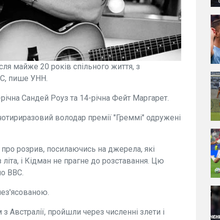
сля майже 20 років спільного життя, з
С, пише УНН.
-річна Сандей Роуз та 14-річна Фейт Маргарет.
 чотириразовий володар премії "Греммі" одружені
про розрив, посилаючись на джерела, які
літа, і Кідман не прагне до розставання. Цю
о ВВС.
нез'ясованою.
 з Австралії, пройшли через численні злети і