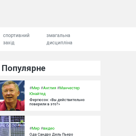
спортивний
змагальна
захід
дисципліна
Популярне
#
Мир
#
Англия
#
Манчестер
Юнайтед
Фергюсон: «Вы действительно
поверили в это?»
#
Мир
#
видео
Ода Сандро Дель Пьеро