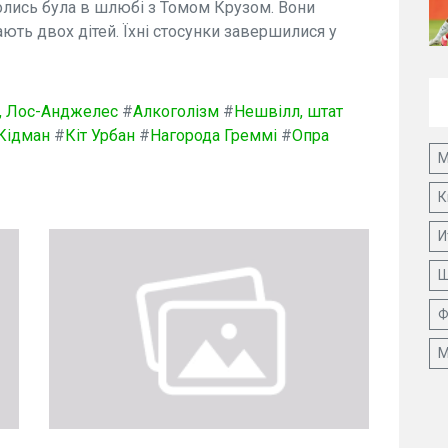
 колись була в шлюбі з Томом Крузом. Вони
ють двох дітей. Їхні стосунки завершилися у
, Лос-Анджелес
#
Алкоголізм
#
Нешвілл, штат
Кідман
#
Кіт Урбан
#
Нагорода Греммі
#
Опра
М
К
И
Ш
Ф
М