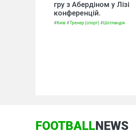
гру з Абердіном у Лізі
конференцій.
#
Київ
#
Тренер (спорт)
#
Шотландія
FOOTBALL
NEWS