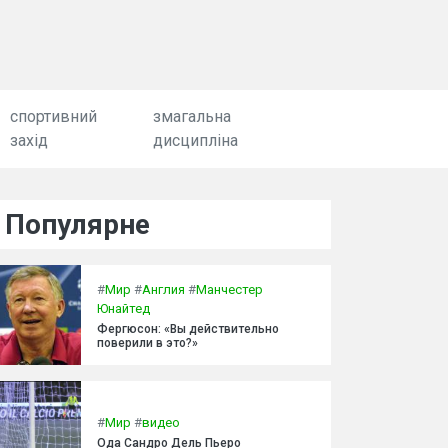
спортивний
змагальна
захід
дисципліна
Популярне
#
Мир
#
Англия
#
Манчестер
Юнайтед
Фергюсон: «Вы действительно
поверили в это?»
#
Мир
#
видео
Ода Сандро Дель Пьеро