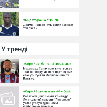
#
Мир
#
Украина
#
Донецк
Драман Траоре: «Мы взяли важные
три очка»
У тренді
#
Євро
#
Футболіст
#
Півзахисник
Мохаммед Салах приєднується до
Трабзонспору, де його партнерами
стануть Руслан Маліновський та
Батагов.
#
Євро
#
Вільний агент
#
Футболіст
Салах офіційно змінив команду!
Легендарний гравець "Ліверпуля"
уклав угоду з турецьким
футбольним гігантом.