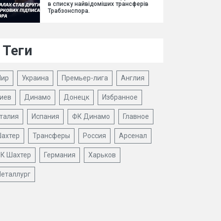
в списку найвідоміших трансферів
Трабзонспора.
Теги
ир
Украина
Премьер-лига
Англия
иев
Динамо
Донецк
Избранное
талия
Испания
ФК Динамо
Главное
ахтер
Трансферы
Россия
Арсенал
К Шахтер
Германия
Харьков
еталлург