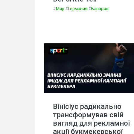
#
Мир
#
Германия
#
Бавария
Вінісіус радикально
трансформував свій
вигляд для рекламної
акції букмекерської