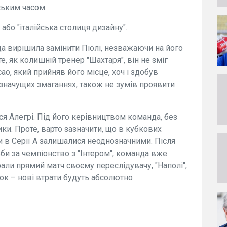
ським часом.
або "італійська столиця дизайну".
а вирішила замінити Піолі, незважаючи на його
, як колишній тренер "Шахтаря", він не зміг
о, який прийняв його місце, хоч і здобув
 значущих змаганнях, також не зумів проявити
я Алегрі. Під його керівництвом команда, без
ки. Проте, варто зазначити, що в кубкових
и в Серії А залишалися неоднозначними. Після
би за чемпіонство з "Інтером", команда вже
рали прямий матч своєму переслідувачу, "Наполі",
чок – нові втрати будуть абсолютно