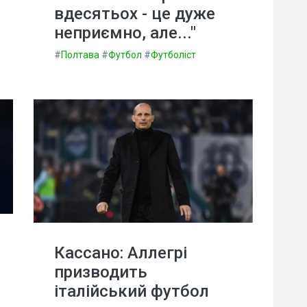
вдесятьох - це дуже
неприємно, але..."
#
Полтава
#
Футбол
#
Футболіст
Кассано: Аллегрі
призводить
італійський футбол