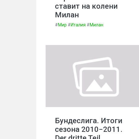
ставит на колени
Милан
#
Мир
#
Италия
#
Милан
Бундеслига. Итоги
сезона 2010−2011.
Der dritte Teil