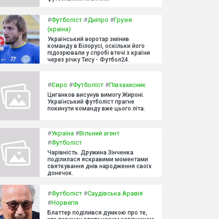
#
Футболіст
#
Дніпро
#
Грузія
(країна)
Український воротар змінив
команду в Білорусі, оскільки його
підозрювали у спробі втечі з країни
через річку Тису - Футбол24.
#
Євро
#
Футболіст
#
Півзахисник
Циганков висунув вимогу Жироні.
Український футболіст прагне
покинути команду вже цього літа.
#
Україна
#
Вільний агент
#
Футболіст
Чарівність. Дружина Зінченка
поділилася яскравими моментами
святкування днів народження своїх
донечок.
#
Футболіст
#
Саудівська Аравія
#
Норвегія
Блаттер поділився думкою про те,