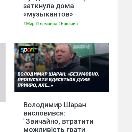
заткнула дома
«музыкантов»
#
Мир
#
Германия
#
Бавария
Володимир Шаран
висловився:
"Звичайно, втратити
можливість грати