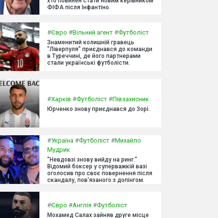
хто повинен стати новим керівником
ФІФА після Інфантіно.
#
Євро
#
Вільний агент
#
Футболіст
Знаменитий колишній гравець
"Ліверпуля" приєднався до команди
в Туреччині, де його партнерами
стали українські футболісти.
#
Харків
#
Футболіст
#
Півзахисник
Юрченко знову приєднався до Зорі.
#
Україна
#
Футболіст
#
Михайло
Мудрик
"Невдовзі знову вийду на ринг."
Відомий боксер у суперважкій вазі
оголосив про своє повернення після
скандалу, пов'язаного з допінгом.
#
Євро
#
Англія
#
Футболіст
Мохамед Салах зайняв друге місце