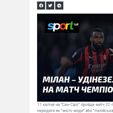
11 квітня на "Сан-Сіро" пройде матч 32-г
передати як "місто моди" або "італійська