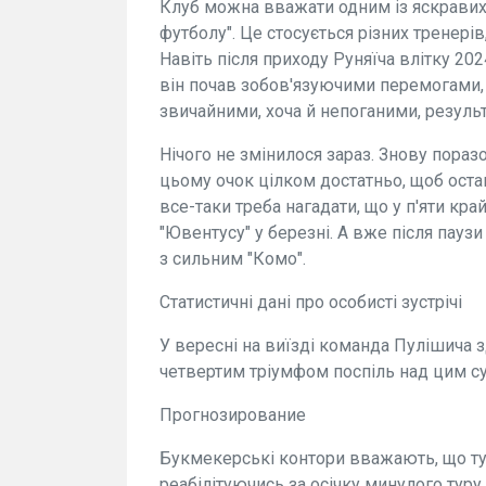
Клуб можна вважати одним із яскравих 
футболу". Це стосується різних тренерів
Навіть після приходу Руняїча влітку 20
він почав зобов'язуючими перемогами,
звичайними, хоча й непоганими, результ
Нічого не змінилося зараз. Знову поразо
цьому очок цілком достатньо, щоб остан
все-таки треба нагадати, що у п'яти кра
"Ювентусу" у березні. А вже після паузи
з сильним "Комо".
Статистичні дані про особисті зустрічі
У вересні на виїзді команда Пулішича 
четвертим тріумфом поспіль над цим с
Прогнозирование
Букмекерські контори вважають, що тут
реабілітуючись за осічку минулого туру