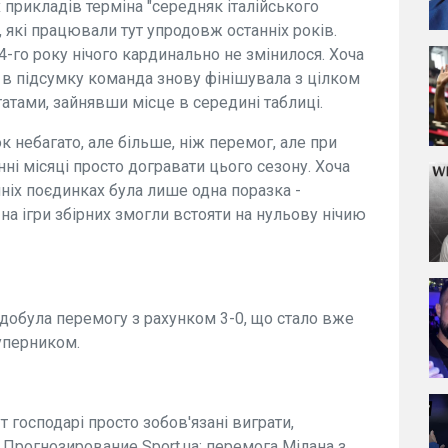
прикладів терміна "середняк італійського
, які працювали тут упродовж останніх років.
24-го року нічого кардинально не змінилося. Хоча
 в підсумку команда знову фінішувала з цілком
атами, зайнявши місце в середині таблиці.
к небагато, але більше, ніж перемог, але при
ні місяці просто догравати цього сезону. Хоча
йніх поєдинках була лише одна поразка -
 на ігри збірних змогли встояти на нульову нічию
здобула перемогу з рахунком 3-0, що стало вже
уперником.
 господарі просто зобов'язані виграти,
. Прогнозирование Sport.ua: перемога Мілана з