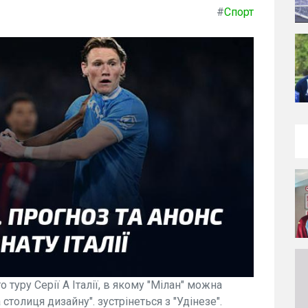
#
Спорт
о туру Серії А Італії, в якому "Мілан" можна
 столиця дизайну". зустрінеться з "Удінезе".