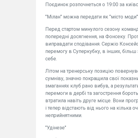
Поєдинок розпочнеться о 19:00 за київ
"Мілан" можна передати як "місто моди" 
Перед стартом минулого сезону команд
попередні досягнення, на Фонсеку. Проте
виправдати сподівання. Сержіо Консейса
перемогу в Суперкубку, в інших, більш
себе.
Літом на тренерську позицію повернувс
сумніву, значно покращила свої показни
змаганнях клуб рано вибув, а результат
перемоги в дербі та загострення бороть
втратила навіть друге місце. Вони прог
і тепер відстають від нього на кілька о
неприйнятними.
"Удінезе"