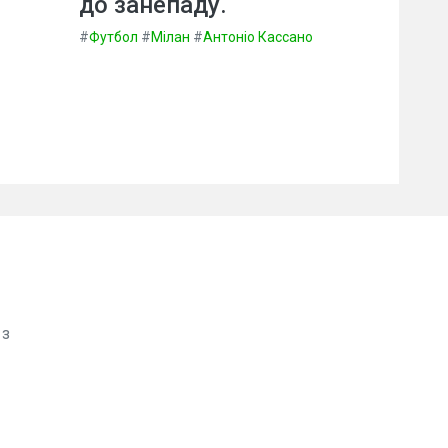
до занепаду.
#
Футбол
#
Мілан
#
Антоніо Кассано
 з