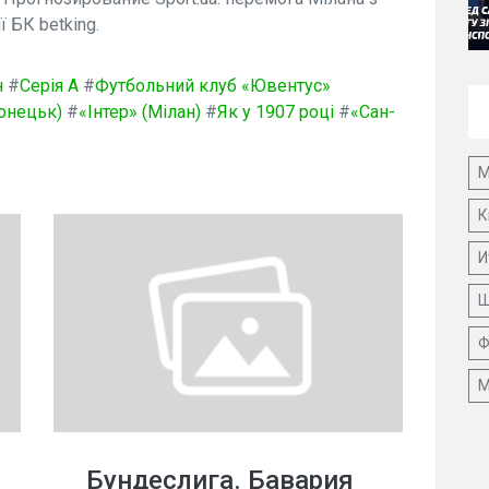
ї БК betking.
н
#
Серія А
#
Футбольний клуб «Ювентус»
онецьк)
#
«Інтер» (Мілан)
#
Як у 1907 році
#
«Сан-
М
К
И
Ш
Ф
М
Бундеслига. Бавария