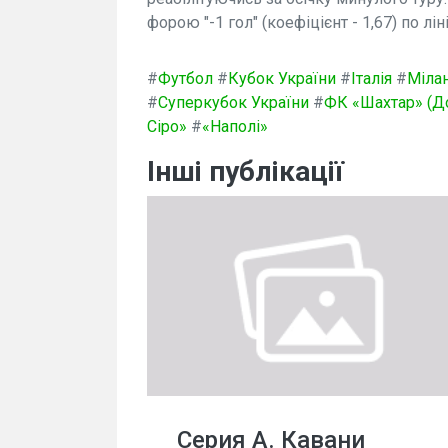
форою "-1 гол" (коефіцієнт - 1,67) по ліні
#
Футбол
#
Кубок України
#
Італія
#
Міла
#
Суперкубок України
#
ФК «Шахтар» (Д
Сіро»
#
«Наполі»
Інші публікації
Серия А. Кавани