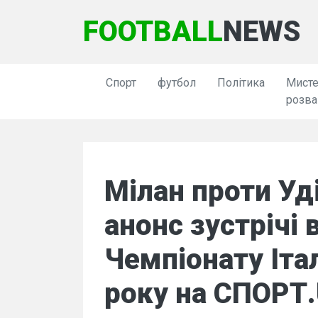
FOOTBALL
NEWS
Спорт
футбол
Політика
Мисте
розва
Мілан проти Уд
анонс зустрічі 
Чемпіонату Італ
року на СПОРТ.