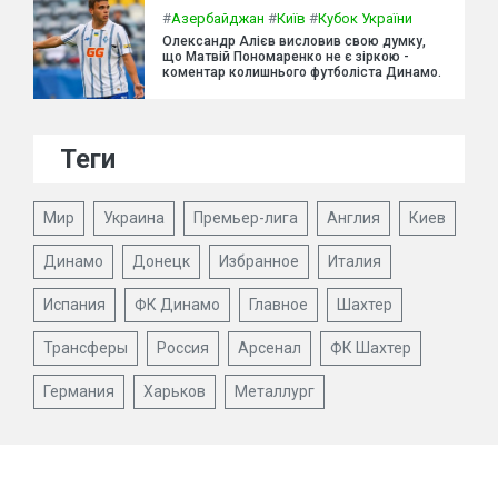
#
Азербайджан
#
Київ
#
Кубок України
Олександр Алієв висловив свою думку,
що Матвій Пономаренко не є зіркою -
коментар колишнього футболіста Динамо.
Теги
Мир
Украина
Премьер-лига
Англия
Киев
Динамо
Донецк
Избранное
Италия
Испания
ФК Динамо
Главное
Шахтер
Трансферы
Россия
Арсенал
ФК Шахтер
Германия
Харьков
Металлург