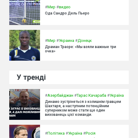
#
Мир
#
видео
Ода Сандро Дель Пьеро
#
Мир
#
Украина
#
Донецк
Драман Траоре: «Мы взяли важные три
очка»
У тренді
#
Азербайджан
#
Тарас Качараба
#
Україна
Динамо зустрінеться з колишнім гравцем
Шахтаря, а наступним потенційним
суперником може стати ще один
вихованець цієї команди.
#
Політика
#
Україна
#
Росія