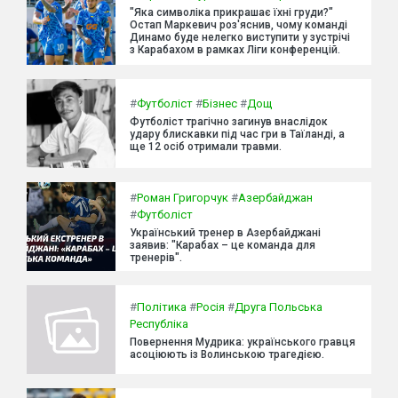
"Яка символіка прикрашає їхні груди?"
Остап Маркевич роз'яснив, чому команді
Динамо буде нелегко виступити у зустрічі
з Карабахом в рамках Ліги конференцій.
#
Футболіст
#
Бізнес
#
Дощ
Футболіст трагічно загинув внаслідок
удару блискавки під час гри в Таїланді, а
ще 12 осіб отримали травми.
#
Роман Григорчук
#
Азербайджан
#
Футболіст
Український тренер в Азербайджані
заявив: "Карабах – це команда для
тренерів".
#
Політика
#
Росія
#
Друга Польська
Республіка
Повернення Мудрика: українського гравця
асоціюють із Волинською трагедією.