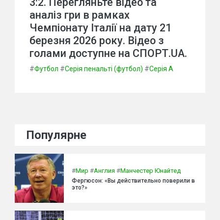
3:2. Перегляньте відео та
аналіз гри в рамках
Чемпіонату Італії на дату 21
березня 2026 року. Відео з
голами доступне на СПОРТ.UA.
#
Футбол
#
Серія пенальті (футбол)
#
Серія А
Популярне
#
Мир
#
Англия
#
Манчестер Юнайтед
Фергюсон: «Вы действительно поверили в
это?»