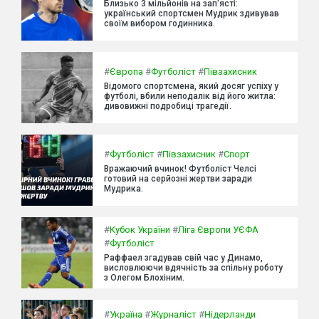
Близько 3 мільйонів на зап'ясті:
український спортсмен Мудрик здивував
своїм вибором годинника.
#
Європа
#
Футболіст
#
Півзахисник
Відомого спортсмена, який досяг успіху у
футболі, вбили неподалік від його житла:
дивовижні подробиці трагедії.
#
Футболіст
#
Півзахисник
#
Спорт
Вражаючий вчинок! Футболіст Челсі
готовий на серйозні жертви заради
Мудрика.
#
Кубок України
#
Ліга Європи УЄФА
#
Футболіст
Раффаел згадував свій час у Динамо,
висловлюючи вдячність за спільну роботу
з Олегом Блохіним.
#
Україна
#
Журналіст
#
Нідерланди