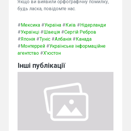
Якщо ви виявили орфографічну помилку,
будь ласка, повідомте нас.
#
Мексика
#
Україна
#
Київ
#
Нідерланди
#
Українці
#
Швеція
#
Сергій Ребров
#
Японія
#
Туніс
#
Албанія
#
Канада
#
Монтеррей
#
Українське інформаційне
агентство
#
Х'юстон
Інші публікації