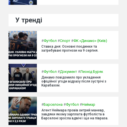
У тренді
#
Футбол
#
Спорт
#
ФК «Динамо» (Київ)
Ставка дня: Основні поєдинки та
затребувані прогнози на 9 серпня.
#
Футбол
#
Документ
#
Леонід Буряк
Динамо повідомило про укладення
офіційної угоди відразу після зустрічі з
Карабахом.
#
Барселона
#
Футбол
#
Неймар
Агент Неймара провів хитрий маневр,
завдяки якому зарплата футболіста в
Барселоні зросла вдвічі і ще на півраза.