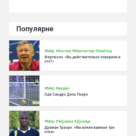
Популярне
#
Мир
#
Англия
#
Манчестер Юнайтед
Фергюсон: «Вы действительно поверили в
это?»
#
Мир
#
видео
Ода Сандро Дель Пьеро
#
Мир
#
Украина
#
Донецк
Драман Траоре: «Мы взяли важные три
очка»