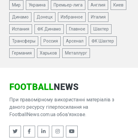
Мир
Украина
Премьер-лига
Англия
Киев
Динамо
Донецк
Избранное
Италия
Испания
ФК Динамо
Главное
Шахтер
Трансферы
Россия
Арсенал
ФК Шахтер
Германия
Харьков
Металлург
FOOTBALL
NEWS
При правомірному використанні матеріалів з
даного ресурсу гіперпосилання на
FootballNews.com.ua обов'язкове.