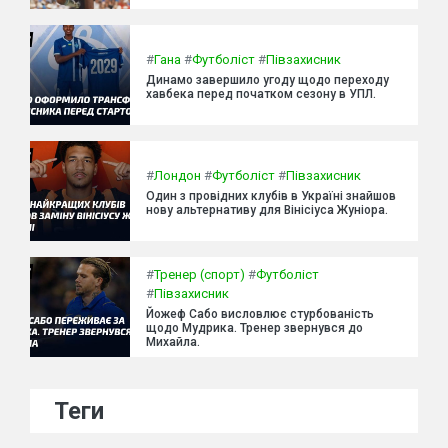
#
Гана
#
Футболіст
#
Півзахисник
Динамо завершило угоду щодо переходу
хавбека перед початком сезону в УПЛ.
#
Лондон
#
Футболіст
#
Півзахисник
Один з провідних клубів в Україні знайшов
нову альтернативу для Вінісіуса Жуніора.
#
Тренер (спорт)
#
Футболіст
#
Півзахисник
Йожеф Сабо висловлює стурбованість
щодо Мудрика. Тренер звернувся до
Михайла.
Теги