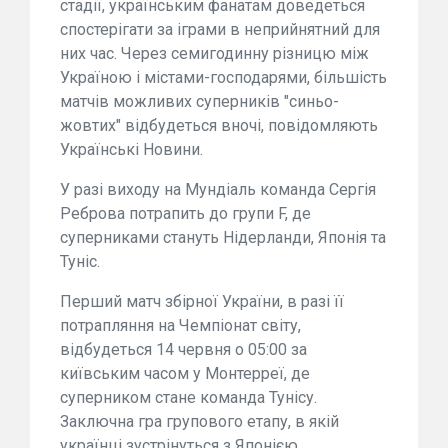
стадії, українським фанатам доведеться
спостерігати за іграми в неприйнятний для
них час. Через семигодинну різницю між
Україною і містами-господарями, більшість
матчів можливих суперників "синьо-
жовтих" відбудеться вночі, повідомляють
Українські Новини.
У разі виходу на Мундіаль команда Сергія
Реброва потрапить до групи F, де
суперниками стануть Нідерланди, Японія та
Туніс.
Перший матч збірної України, в разі її
потрапляння на Чемпіонат світу,
відбудеться 14 червня о 05:00 за
київським часом у Монтерреї, де
суперником стане команда Тунісу.
Заключна гра групового етапу, в якій
українці зустрінуться з Японією,