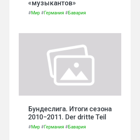
«музыкантов»
#
Мир
#
Германия
#
Бавария
Бундеслига. Итоги сезона
2010−2011. Der dritte Teil
#
Мир
#
Германия
#
Бавария