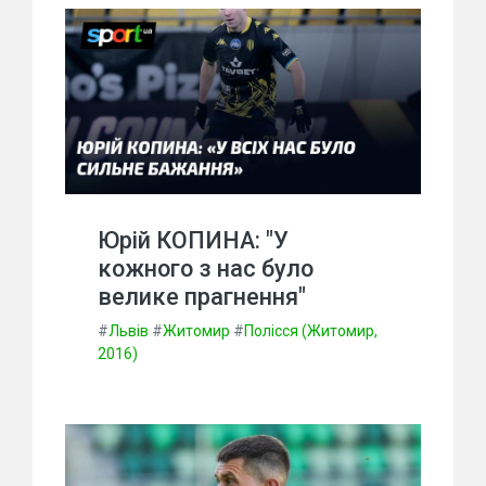
Юрій КОПИНА: "У
кожного з нас було
велике прагнення"
#
Львів
#
Житомир
#
Полісся (Житомир,
2016)