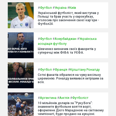
#
Футбол
#
Україна
#
Київ
Український футболіст, який виступав у
Польщі та брав участь у єврокубках,
оголосив про закінчення своєї кар'єри -
Футбол24.
#
Футбол
#
Азербайджан
#
Українська
асоціація футболу
Шевченко визначив своїх фаворитів у
суперечці між ФІФА та УЄФА.
#
Футбол
#
Франція
#
Кріштіану Роналду
Сотні фанатів зібралися на чужу весільну
церемонію. Роналду виявився хитрішим за
всіх.
#
Аргентина
#
Англія
#
Футболіст
10 мільйонів доларів за "Руку Бога":
знамените футбольне взяття воріт,
оформлене Дієго Марадоною на світовому
чемпіонаті, буде продано на аукціоні.