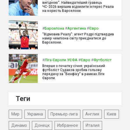
вигідною". Найвидатніший гравець
ЧС-2026 вирішив відхилити інтерес Реала
на користь Барселони.
#
Барселона
#
Аргентина
#
Євро
"Відмовив Реалу": агент Родрі підтвердив
намір чемпіона світу приєднатися до
Барселони.
#
Ліга Європи УЄФА
#
Євро
#
Футболіст
Вперше з початку січня: український
футболіст Судаков зробив гольову
передачу за "Бенфіку" в рамках Ліги
Європи.
Теги
Мир
Украина
Премьер-лига
Англия
Киев
Динамо
Донецк
Избранное
Италия