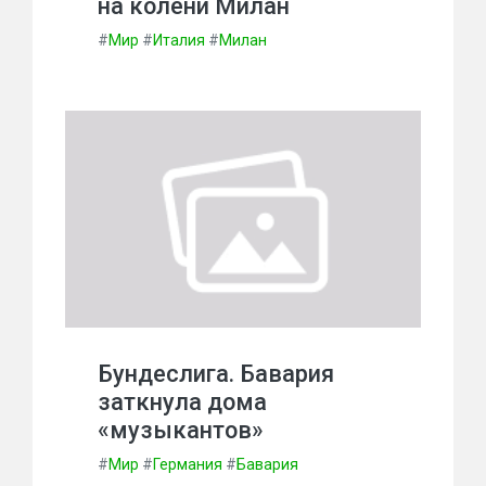
на колени Милан
#
Мир
#
Италия
#
Милан
Бундеслига. Бавария
заткнула дома
«музыкантов»
#
Мир
#
Германия
#
Бавария