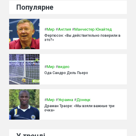
Популярне
#
Мир
#
Англия
#
Манчестер Юнайтед
Фергюсон: «Вы действительно поверили в
это?»
#
Мир
#
видео
Ода Сандро Дель Пьеро
#
Мир
#
Украина
#
Донецк
Драман Траоре: «Мы взяли важные три
очка»