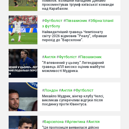
помилок: колишній нападник Динамо
прокоментував тріумф київської команди
над Карабахом.
#
Футболіст
#
Півзахисник
#
Збірна Іспанії
з футболу
Найвидатніший гравець Чемпіонату
світу-2026 відмовив "Реалу", обравши
перехід до "Барселони".
#
Англія
#
Футболіст
#
Півзахисник
"Я впевнений у цьому." Легендарний
гравець АПЛ високо оцінив майбутні
можливості Мудрика.
#
Лондон
#
Англія
#
Футболіст
Михайло Мудрик, вінгер клубу Челсі,
викликав суперечливі відгуки після
поєдинку проти Ювентуса.
#
Барселона
#
Аргентина
#
Англія
"Ця пропозиція виявилася дійсно