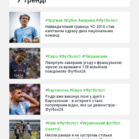
У тренді
#
Уругвай
#
Кубок Америки
#
Футболіст
Найвидатніший гравець ЧС-2010 став
капітаном одразу двох національних
команд.
#
Євро
#
Футболіст
#
Півзахисник
Ліверпуль завершив угоду з французькою
зіркою за вражаючі 128 мільйонів -
повідомляє Футбол24.
#
Барселона
#
Євро
#
Футболіст
Родрі вже виконує пісні у дуеті з
Барселоною - в інтернеті стало
популярним відео, яке це демонструє -
Футбол24.
#
Київ
#
Футболіст
#
Український футбол
(газета)
Ніколи раніше я не зустрічав стільки