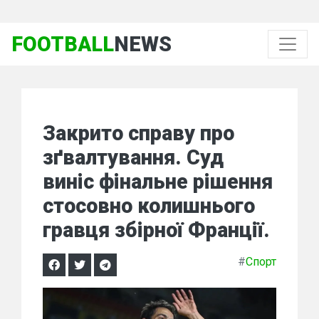
FOOTBALL
NEWS
Закрито справу про
зґвалтування. Суд
виніс фінальне рішення
стосовно колишнього
гравця збірної Франції.
#
Спорт