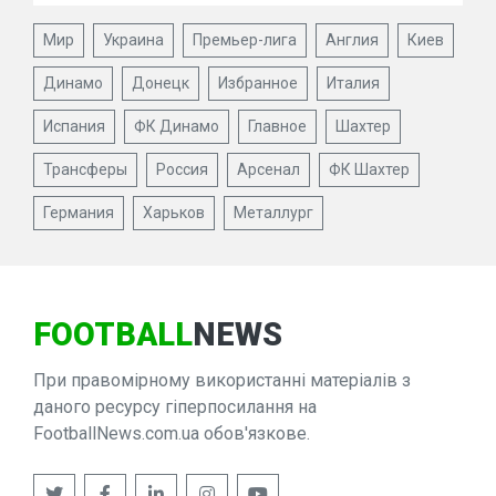
Мир
Украина
Премьер-лига
Англия
Киев
Динамо
Донецк
Избранное
Италия
Испания
ФК Динамо
Главное
Шахтер
Трансферы
Россия
Арсенал
ФК Шахтер
Германия
Харьков
Металлург
FOOTBALL
NEWS
При правомірному використанні матеріалів з
даного ресурсу гіперпосилання на
FootballNews.com.ua обов'язкове.