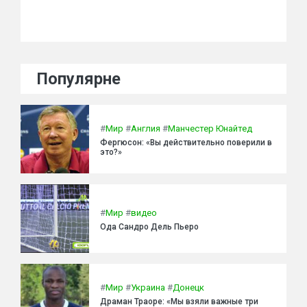
Популярне
#
Мир
#
Англия
#
Манчестер Юнайтед
Фергюсон: «Вы действительно поверили в
это?»
#
Мир
#
видео
Ода Сандро Дель Пьеро
#
Мир
#
Украина
#
Донецк
Драман Траоре: «Мы взяли важные три