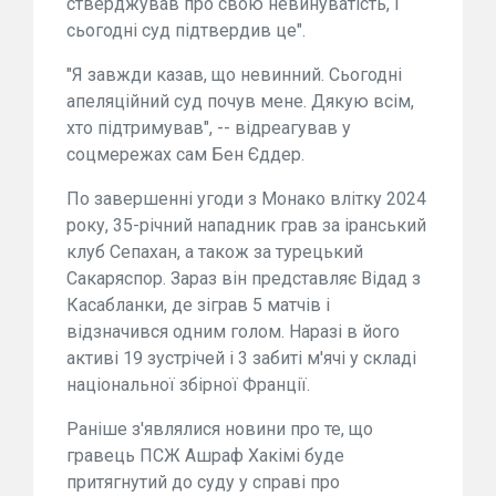
стверджував про свою невинуватість, і
сьогодні суд підтвердив це".
"Я завжди казав, що невинний. Сьогодні
апеляційний суд почув мене. Дякую всім,
хто підтримував", -- відреагував у
соцмережах сам Бен Єддер.
По завершенні угоди з Монако влітку 2024
року, 35-річний нападник грав за іранський
клуб Сепахан, а також за турецький
Сакаряспор. Зараз він представляє Відад з
Касабланки, де зіграв 5 матчів і
відзначився одним голом. Наразі в його
активі 19 зустрічей і 3 забиті м'ячі у складі
національної збірної Франції.
Раніше з'являлися новини про те, що
гравець ПСЖ Ашраф Хакімі буде
притягнутий до суду у справі про