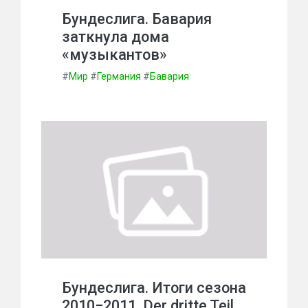
Бундеслига. Бавария
заткнула дома
«музыкантов»
#
Мир
#
Германия
#
Бавария
Бундеслига. Итоги сезона
2010−2011. Der dritte Teil