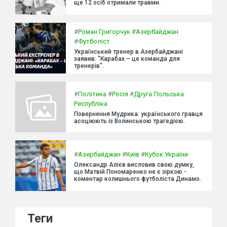
ще 12 осіб отримали травми.
#
Роман Григорчук
#
Азербайджан
#
Футболіст
Український тренер в Азербайджані
заявив: "Карабах – це команда для
тренерів".
#
Політика
#
Росія
#
Друга Польська
Республіка
Повернення Мудрика: українського гравця
асоціюють із Волинською трагедією.
#
Азербайджан
#
Київ
#
Кубок України
Олександр Алієв висловив свою думку,
що Матвій Пономаренко не є зіркою -
коментар колишнього футболіста Динамо.
Теги