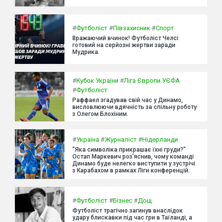
#
Футболіст
#
Півзахисник
#
Спорт
Вражаючий вчинок! Футболіст Челсі
готовий на серйозні жертви заради
Мудрика.
#
Кубок України
#
Ліга Європи УЄФА
#
Футболіст
Раффаел згадував свій час у Динамо,
висловлюючи вдячність за спільну роботу
з Олегом Блохіним.
#
Україна
#
Журналіст
#
Нідерланди
"Яка символіка прикрашає їхні груди?"
Остап Маркевич роз'яснив, чому команді
Динамо буде нелегко виступити у зустрічі
з Карабахом в рамках Ліги конференцій.
#
Футболіст
#
Бізнес
#
Дощ
Футболіст трагічно загинув внаслідок
удару блискавки під час гри в Таїланді, а