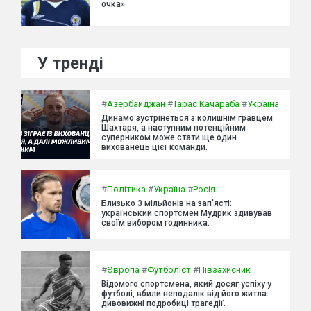
очка»
У тренді
#
Азербайджан
#
Тарас Качараба
#
Україна
Динамо зустрінеться з колишнім гравцем
Шахтаря, а наступним потенційним
суперником може стати ще один
вихованець цієї команди.
#
Політика
#
Україна
#
Росія
Близько 3 мільйонів на зап'ясті:
український спортсмен Мудрик здивував
своїм вибором годинника.
#
Європа
#
Футболіст
#
Півзахисник
Відомого спортсмена, який досяг успіху у
футболі, вбили неподалік від його житла:
дивовижні подробиці трагедії.