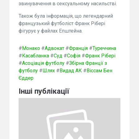
звинувачення в сексуальному насильстві.
Також була інформація, що легендарний
французький футболіст Франк Рібері
фігурує у файлах Епштейна.
#
Монако
#
Адвокат
#
Франція
#
Туреччина
#
Касабланка
#
Суд
#
Софія
#
Франк Рібері
#
Асоціація футболу
#
Збірна Франції з
футболу
#
Шлях
#
Видад АК
#
Віссам Бен
Єддер
Інші публікації