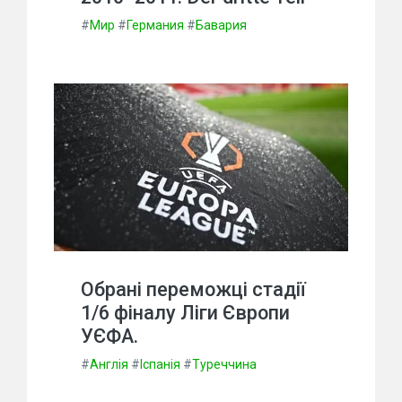
#
Мир
#
Германия
#
Бавария
Обрані переможці стадії
1/6 фіналу Ліги Європи
УЄФА.
#
Англія
#
Іспанія
#
Туреччина