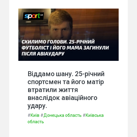
Віддамо шану. 25-річний
спортсмен та його матір
втратили життя
внаслідок авіаційного
удару.
#
Київ
#
Донецька область
#
Київська
область